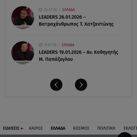
06.08.26 , 20:25
26.01.26
ΕΛΛΑΔΑ
Πώς επικοινωνούν τα ελικόπτερα στη φωτιά και
LEADERS 26.01.2026 –
ο ρόλος του «συνδέσμου»
Βατραχάνθρωπος Τ. Χατζαντώνης
19.01.26
ΕΛΛΑΔΑ
LEADERS 19.01.2026 – Αν. Καθηγητής
Μ. Παπάζογλου
ΕΙΔΗΣΕΙΣ
ΚΑΙΡΟΣ
ΕΛΛΑΔΑ
ΚΟΣΜΟΣ
ΠΟΛΙΤΙΚΗ
ΕΚΛΟΓ