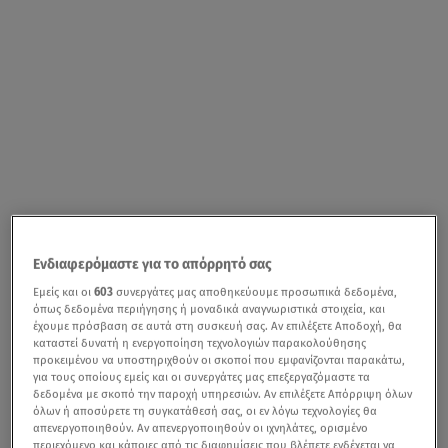
Ενδιαφερόμαστε για το απόρρητό σας
Εμείς και οι
603
συνεργάτες μας αποθηκεύουμε προσωπικά δεδομένα,
όπως δεδομένα περιήγησης ή μοναδικά αναγνωριστικά στοιχεία, και
έχουμε πρόσβαση σε αυτά στη συσκευή σας. Αν επιλέξετε Αποδοχή, θα
καταστεί δυνατή η ενεργοποίηση τεχνολογιών παρακολούθησης
προκειμένου να υποστηριχθούν οι σκοποί που εμφανίζονται παρακάτω,
για τους οποίους εμείς και οι συνεργάτες μας επεξεργαζόμαστε τα
δεδομένα με σκοπό την παροχή υπηρεσιών. Αν επιλέξετε Απόρριψη όλων
όλων ή αποσύρετε τη συγκατάθεσή σας, οι εν λόγω τεχνολογίες θα
απενεργοποιηθούν. Αν απενεργοποιηθούν οι ιχνηλάτες, ορισμένο
περιεχόμενο και κάποιες από τις διαφημίσεις που βλέπετε ενδέχεται να