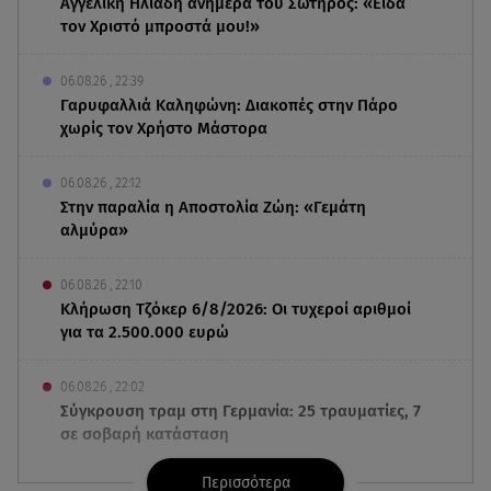
Αγγελική Ηλιάδη ανήμερα του Σωτήρος: «Είδα
τον Χριστό μπροστά μου!»
06.08.26 , 22:39
Γαρυφαλλιά Καληφώνη: Διακοπές στην Πάρο
χωρίς τον Χρήστο Μάστορα
06.08.26 , 22:12
Στην παραλία η Αποστολία Ζώη: «Γεμάτη
αλμύρα»
06.08.26 , 22:10
Κλήρωση Τζόκερ 6/8/2026: Οι τυχεροί αριθμοί
για τα 2.500.000 ευρώ
06.08.26 , 22:02
Σύγκρουση τραμ στη Γερμανία: 25 τραυματίες, 7
σε σοβαρή κατάσταση
Περισσότερα
06.08.26 , 21:59