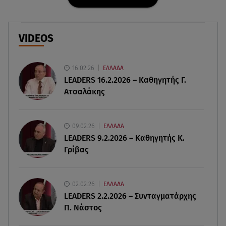
Νέες τουρκικές προκλήσεις στο Αιγαίο -
Αερομαχία με ελληνικά F-16
VIDEOS
06.08.26 , 21:31
Τροχαίο για τον Mike - Η ανακοίνωση του ράπερ
στα social media
16.02.26
ΕΛΛΑΔΑ
LEADERS 16.2.2026 – Καθηγητής Γ.
Ατσαλάκης
06.08.26 , 21:22
Ισραήλ - Κύπρος - Κρήτη: Το μεγαλύτερο
υποθαλάσσιο καλώδιο στον κόσμο
09.02.26
ΕΛΛΑΔΑ
LEADERS 9.2.2026 – Καθηγητής Κ.
06.08.26 , 21:07
Γρίβας
Motor Oil: Δωρεά πυροσβεστικών οχημάτων και
εξοπλισμού στον Άγιο Βασίλειο
02.02.26
ΕΛΛΑΔΑ
06.08.26 , 20:49
LEADERS 2.2.2026 – Συνταγματάρχης
Άκης Παυλόπουλος: Η τρυφερή εξομολόγηση
Π. Νάστος
της συζύγου του, Ελένης Φωτοπούλου