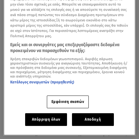
μην είναι τόσο σχετικές με εσάς. Μπορείτε να επανεμφανίσετε αυτό το
μενού για να αλλάξετε τις επιλογές σας ή να αποσύρετε τη συναίνεσή σας
ανά πάσα στιγμή πατώντας τον σύνδεσμο Διαχείριση προτιμήσεων στο
κάτω μέρος της ιστοσελίδας [ή το αιωρούμενο εικονίδιο στο κάτω
αριστερό μέρος της ιστοσελίδας, εάν υπάρχει]. Οι επιλογές σας θα τεθούν
σε ισχύ στον Ιστότοπος. Για περισσότερες λεπτομέρειες ανατρέξτε στην
Πολιτική Απορρήτου μας.
Εμείς και οι συνεργάτες μας επεξεργαζόμαστε δεδομένα
προκειμένου να παρασχεθούν τα εξής:
Χρήση επακριβών δεδομένων γεωεντοπισμού. Ακριβής σάρωση
χαρακτηριστικών συσκευής για αναγνώριση ταυτότητας. Αποθήκευση ή/
και πρόσβαση στα δεδομένα μιας συσκευής. Εξατομικευμένη διαφήμιση
και περιεχόμενο, μέτρηση διαφήμισης και περιεχομένου, έρευνα κοινού
και ανάπτυξη υπηρεσιών.
Κατάλογος συνεργατών (προμηθευτές)
Στα τέλη Ιουνίου αναμένεται να ανακοινωθούν οι
βαθμολογίες των μαθημάτων Γενικής Παιδείας και
Εμφάνιση σκοπών
Προσανατολισμού των φετινών
Πανελλαδικών
Εξετάσεων 2026
.
Απόρριψη όλων
Αποδοχή
Οι βαθμολογίες θα συνοδεύονται κατά πάσα πιθανότητα
και από επίσημα στατιστικά στοιχεία που αφορούν τις