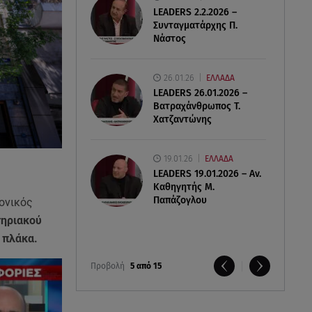
LEADERS 2.2.2026 –
Συνταγματάρχης Π.
Νάστος
26.01.26
ΕΛΛΑΔΑ
LEADERS 26.01.2026 –
Βατραχάνθρωπος Τ.
Χατζαντώνης
19.01.26
ΕΛΛΑΔΑ
LEADERS 19.01.2026 – Αν.
Καθηγητής Μ.
Παπάζογλου
ονικός
τηριακού
 πλάκα.
Προβολή
5 από 15