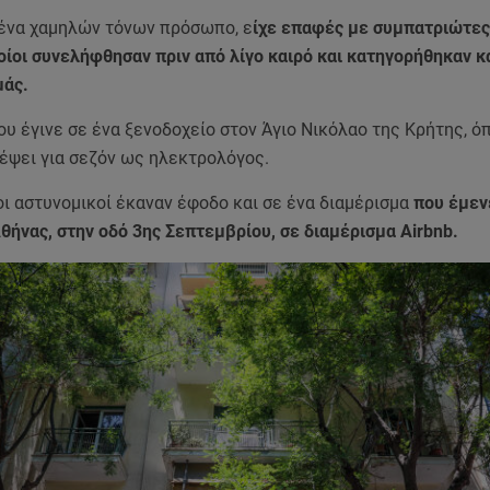
 ένα χαμηλών τόνων πρόσωπο, ε
ίχε επαφές με συμπατριώτες
οίοι συνελήφθησαν πριν από λίγο καιρό και κατηγορήθηκαν κ
μάς.
υ έγινε σε ένα ξενοδοχείο στον Άγιο Νικόλαο της Κρήτης, όπ
λέψει για σεζόν ως ηλεκτρολόγος.
ι αστυνομικοί έκαναν έφοδο και σε ένα διαμέρισμα
που έμεν
θήνας, στην οδό 3ης Σεπτεμβρίου, σε διαμέρισμα Airbnb.