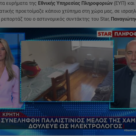
τα ευρήματα της
Εθνικής Υπηρεσίας Πληροφοριών
(ΕΥΠ) και
τικής προετοίμαζε κάποιο χτύπημα στη χώρα μας, σε ισραηλ
ρεπορτάζ του ο αστυνομικός συντάκτης του Star,
Παναγιώτης