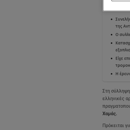
Με μι
Συνελή
της Αν
Ο συλλ
Κατασχ
εξοπλι
Είχε ε
τρομοκ
Η έρευν
Στη σύλληψ
ελληνικές α
πραγματοποι
Χαμάς.
Πρόκειται γι