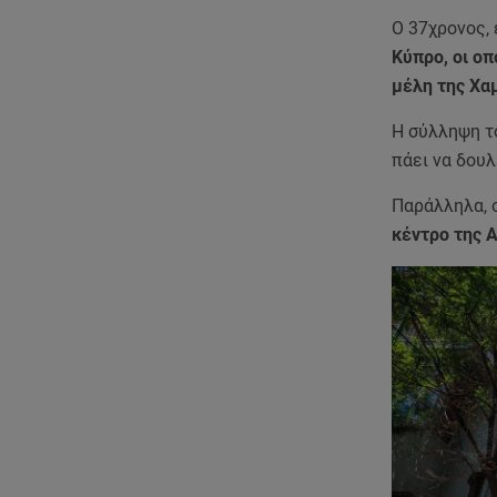
Ο 37χρονος,
Κύπρο, οι οπ
μέλη της Χα
Η σύλληψη το
πάει να δου
Παράλληλα, ο
κέντρο της Α