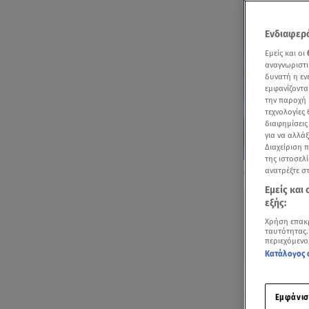
Ενδιαφερό
Εμείς και οι
αναγνωριστι
δυνατή η ε
εμφανίζοντα
την παροχή 
τεχνολογίες
διαφημίσεις
για να αλλά
Διαχείριση 
της ιστοσελί
Σύλληψη 37χρο
ανατρέξτε σ
στο Μεσημερια
Εμείς και
εξής:
Χρήση επακ
ταυτότητας.
περιεχόμενο
Κατάλογος 
Ακούστ
Εμφάνισ