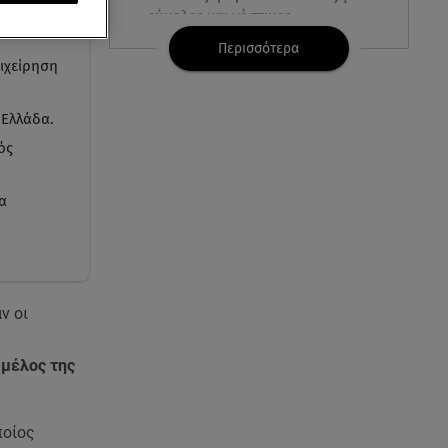
εύκολες και νόστιμες
καλοκαιρινές συνταγές
Περισσότερα
ιχείρηση
09.08.26 , 09:49
Καιρός: Red Code σε Αττική και
 Ελλάδα.
άλλες 5 περιοχές
ός
09.08.26 , 09:19
α
Πάρος 4χρονος: Στο
μικροσκόπιο τα μέτρα
ασφαλείας στο beach bar
09.08.26 , 09:15
ν οι
Opel Astra: Ο «αστραφτερός»
απόγονος του Rekord C
 μέλος της
09.08.26 , 09:03
Γουίτνεϊ Χιούστον: Οι
καταχρήσεις ο γάμος και η
ποίος