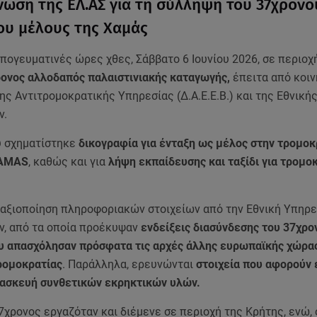
νωση της ΕΛ.ΑΣ για τη σύλληψη του 37χρονο
υ μέλους της Χαμάς
ογευματινές ώρες χθες, Σάββατο 6 Ιουνίου 2026, σε περιοχ
ονος αλλοδαπός παλαιστινιακής καταγωγής,
έπειτα από κοιν
ης Αντιτρομοκρατικής Υπηρεσίας (Δ.Α.Ε.Ε.Β.) και της Εθνική
ν.
υ σχηματίστηκε
δικογραφία για ένταξη ως μέλος στην τρομοκ
HAMAS
, καθώς και για
λήψη εκπαίδευσης και ταξίδι για τρομο
αξιοποίηση πληροφοριακών στοιχείων από την Εθνική Υπηρε
, από τα οποία προέκυψαν
ενδείξεις διασύνδεσης του 37χρο
 απασχόλησαν πρόσφατα τις αρχές άλλης ευρωπαϊκής χώρας
ρομοκρατίας
. Παράλληλα, ερευνώνται
στοιχεία που αφορούν 
τασκευή συνθετικών εκρηκτικών υλών.
7χρονος εργαζόταν και διέμενε σε περιοχή της Κρήτης, ενώ,