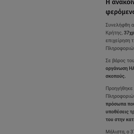
H ανακοί
φερόμενο
Συνελήφθη απ
Κρήτης,
37χρ
επιχείρηση τ
Πληροφοριώ
Σε βάρος το
οργάνωση 
σκοπούς.
Προηγήθηκε 
Πληροφοριών
πρόσωπα που
υποθέσεις τ
του στην κα
Μάλιστα, ο 3