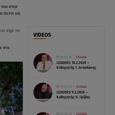
Στενά του Ορμούζ: Στο Ιράν ο
 του στην
έλεγχος της εισερχόμενης
αι αυτοί ως
ναυσιπλοΐας
08.08.26 , 22:45
ου είχε να
VIDEOS
Κρήτη: Τι απαντά η ΕΛ.ΑΣ. για το
βίντεο με τον μεθυσμένο
τουρίστα
ε στο
16.02.26
ΕΛΛΑΔΑ
LEADERS 16.2.2026 –
Καθηγητής Γ. Ατσαλάκης
09.02.26
ΕΛΛΑΔΑ
LEADERS 9.2.2026 –
Καθηγητής Κ. Γρίβας
02.02.26
ΕΛΛΑΔΑ