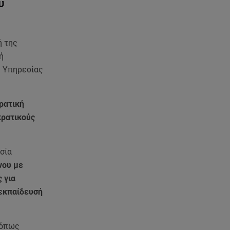
υ
ή της
ή
ς Υπηρεσίας
ρατική
κρατικούς
σία
νου με
 για
εκπαίδευσή
 όπως