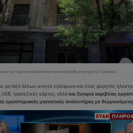
 οικία του 37χρονου Παλαιστίνου που συνελήφθη στην Κρήτη/ Eurokinissi
ν, μεταξύ άλλων, κινητά τηλέφωνα και ένας φορητός ηλεκτρ
 USB, τραπεζικές κάρτες, αλλά
και ζυγαριά ακριβείας εργασ
νας εργαστηριακός μαγνητικός αναδευτήρας με θερμαινόμενη