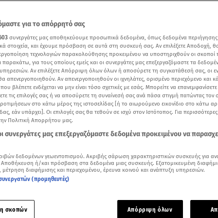
μαστε για το απόρρητό σας
603
συνεργάτες μας αποθηκεύουμε προσωπικά δεδομένα, όπως δεδομένα περιήγησης
κά στοιχεία, και έχουμε πρόσβαση σε αυτά στη συσκευή σας. Αν επιλέξετε Αποδοχή, θ
νεργοποίηση τεχνολογιών παρακολούθησης προκειμένου να υποστηριχθούν οι σκοποί
ι παρακάτω, για τους οποίους εμείς και οι συνεργάτες μας επεξεργαζόμαστε τα δεδομέ
υπηρεσιών. Αν επιλέξετε Απόρριψη όλων όλων ή αποσύρετε τη συγκατάθεσή σας, οι ε
 θα απενεργοποιηθούν. Αν απενεργοποιηθούν οι ιχνηλάτες, ορισμένο περιεχόμενο και κά
 που βλέπετε ενδέχεται να μην είναι τόσο σχετικές με εσάς. Μπορείτε να επανεμφανίσετ
ξετε τις επιλογές σας ή να αποσύρετε τη συναίνεσή σας ανά πάσα στιγμή πατώντας τον
προτιμήσεων στο κάτω μέρος της ιστοσελίδας [ή το αιωρούμενο εικονίδιο στο κάτω α
δας, εάν υπάρχει]. Οι επιλογές σας θα τεθούν σε ισχύ στον Ιστότοπος. Για περισσότερε
νου Παλαιστίνιου στην Κρήτη ως μέλος της Χαμάς- Το προφίλ του/ ρεπορτάζ Παν
την Πολιτική Απορρήτου μας.
νό δελτίο ειδήσεων του Star
 οι συνεργάτες μας επεξεργαζόμαστε δεδομένα προκειμένου να παρασχ
Δείτε περισσότερα άρθρα μας στα αποτελέσματα αναζήτησης
ριβών δεδομένων γεωεντοπισμού. Ακριβής σάρωση χαρακτηριστικών συσκευής για αν
 Αποθήκευση ή/και πρόσβαση στα δεδομένα μιας συσκευής. Εξατομικευμένη διαφήμι
Add star.gr on Google
, μέτρηση διαφήμισης και περιεχομένου, έρευνα κοινού και ανάπτυξη υπηρεσιών.
συνεργατών (προμηθευτές)
ε το άρθρο
2:49
λεπτά
η σκοπών
Απόρριψη όλων
Απ