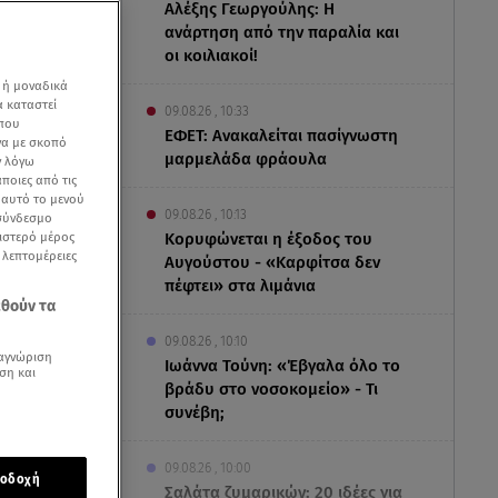
Αλέξης Γεωργούλης: Η
ανάρτηση από την παραλία και
οι κοιλιακοί!
 ή μοναδικά
α καταστεί
09.08.26 , 10:33
 που
ΕΦΕΤ: Ανακαλείται πασίγνωστη
να με σκοπό
μαρμελάδα φράουλα
ν λόγω
ποιες από τις
ε αυτό το μενού
09.08.26 , 10:13
 σύνδεσμο
ριστερό μέρος
Κορυφώνεται η έξοδος του
ς λεπτομέρειες
Αυγούστου - «Καρφίτσα δεν
αγιώτη Μπούσιου
πέφτει» στα λιμάνια
εθούν τα
09.08.26 , 10:10
αγνώριση
Ιωάννα Τούνη: «Έβγαλα όλο το
ση και
βράδυ στο νοσοκομείο» - Τι
συνέβη;
09.08.26 , 10:00
οδοχή
Σαλάτα ζυμαρικών: 20 ιδέες για