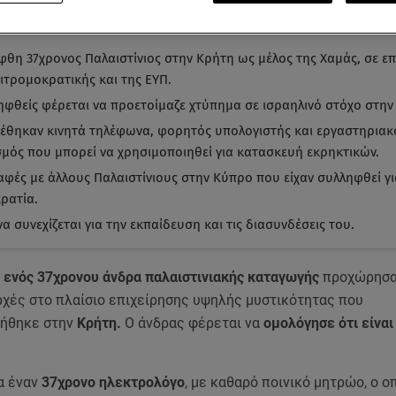
α ματιά
-
by STAR AI
φθη 37χρονος Παλαιστίνιος στην Κρήτη ως μέλος της Χαμάς, σε επ
τιτρομοκρατικής και της ΕΥΠ.
ηφθείς φέρεται να προετοίμαζε χτύπημα σε ισραηλινό στόχο στην
έθηκαν κινητά τηλέφωνα, φορητός υπολογιστής και εργαστηριακ
σμός που μπορεί να χρησιμοποιηθεί για κατασκευή εκρηκτικών.
παφές με άλλους Παλαιστίνιους στην Κύπρο που είχαν συλληφθεί γι
ρατία.
α συνεχίζεται για την εκπαίδευση και τις διασυνδέσεις του.
η
ενός 37χρονου άνδρα παλαιστινιακής καταγωγής
προχώρησα
ρχές στο πλαίσιο επιχείρησης υψηλής μυστικότητας που
ήθηκε στην
Κρήτη.
O άνδρας φέρεται να
ομολόγησε ότι είναι
α έναν
37χρονο ηλεκτρολόγο
, με καθαρό ποινικό μητρώο, ο ο