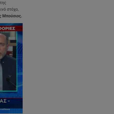
κρυφή σχέση με τη βοηθό της
 της
ινό στόχο,
09.08.26 , 08:44
 Μπούσιος.
Σοβαρό τροχαίο στο Λαγονήσι:
Τραυματίες δύο αστυνομικοί
της ΔΙΑΣ
09.08.26 , 03:00
Εορτολόγιο: Ποιοι γιορτάζουν
στις 9 Αυγούστου
08.08.26 , 23:55
Αττική: Μπαράζ διαρρήξεων –
Λεία 70.000 ευρώ από μεζονέτα
08.08.26 , 23:30
Greek Mafia: Χειροπέδες σε
«Πίτμπουλ» και «Μπουλντόγκ»
08.08.26 , 23:00