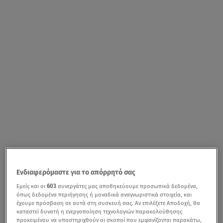
Ενδιαφερόμαστε για το απόρρητό σας
Εμείς και οι
603
συνεργάτες μας αποθηκεύουμε προσωπικά δεδομένα,
όπως δεδομένα περιήγησης ή μοναδικά αναγνωριστικά στοιχεία, και
έχουμε πρόσβαση σε αυτά στη συσκευή σας. Αν επιλέξετε Αποδοχή, θα
καταστεί δυνατή η ενεργοποίηση τεχνολογιών παρακολούθησης
προκειμένου να υποστηριχθούν οι σκοποί που εμφανίζονται παρακάτω,