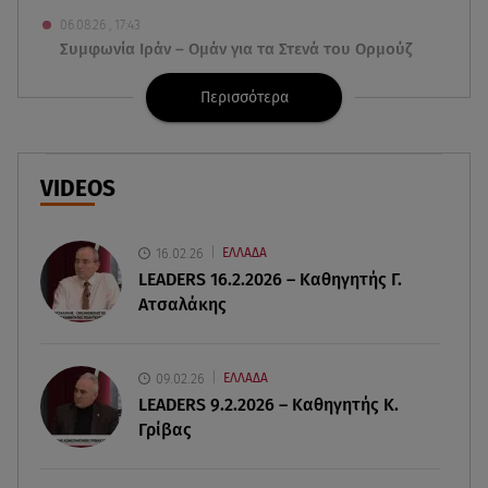
06.08.26 , 17:43
Συμφωνία Ιράν – Ομάν για τα Στενά του Ορμούζ
Περισσότερα
06.08.26 , 17:12
Μαρία Κορινθίου: «Έχω πατήσει φρένο» -
Δηλώνει χορτασμένη και μπουχτισμένη!
VIDEOS
06.08.26 , 16:57
Άνω Λιόσια: Πήγε να κλέψει καλώδια, έπαθε
ηλεκτροπληξία και πέθανε
16.02.26
ΕΛΛΑΔΑ
LEADERS 16.2.2026 – Καθηγητής Γ.
Ατσαλάκης
06.08.26 , 16:50
Οι έξι πιο επικίνδυνες εβδομάδες του έτους για
δασικές πυρκαγιές
09.02.26
ΕΛΛΑΔΑ
LEADERS 9.2.2026 – Καθηγητής Κ.
06.08.26 , 16:25
Γρίβας
Μικαέλα Κάσαρη: Έτοιμη για το Miss World
06.08.26 , 16:17