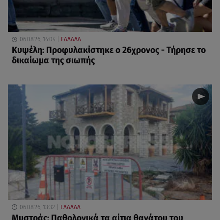
06.08.26, 14:04
ΕΛΛΑΔΑ
Κυψέλη: Προφυλακίστηκε ο 26χρονος - Τήρησε το
δικαίωμα της σιωπής
06.08.26, 13:32
ΕΛΛΑΔΑ
Μυστράς: Παθολογικά τα αίτια θανάτου του