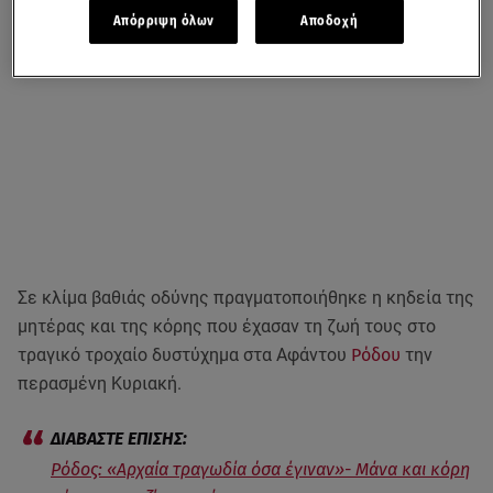
Απόρριψη όλων
Αποδοχή
Σε κλίμα βαθιάς οδύνης πραγματοποιήθηκε η κηδεία της
μητέρας και της κόρης που έχασαν τη ζωή τους στο
τραγικό τροχαίο δυστύχημα στα Αφάντου
Ρόδου
την
περασμένη Κυριακή.
Ρόδος: «Αρχαία τραγωδία όσα έγιναν»- Μάνα και κόρη