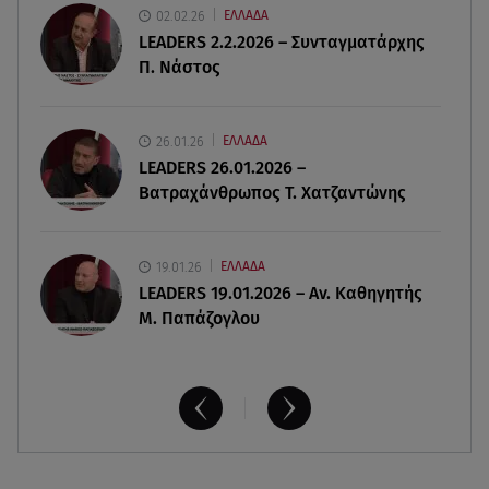
02.02.26
ΕΛΛΑΔΑ
Έλληνας ηθοποιός: «Δεν πιστεύω στον Θεό. Είναι
LEADERS 2.2.2026 – Συνταγματάρχης
δημιούργημα του ανθρώπου»
Π. Νάστος
06.08.26 , 16:00
Συντάξεις: Τρέχουν να προλάβουν όσοι είναι
26.01.26
ΕΛΛΑΔΑ
κοντά σε ηλικία συνταξιοδότησης
LEADERS 26.01.2026 –
Βατραχάνθρωπος Τ. Χατζαντώνης
19.01.26
ΕΛΛΑΔΑ
LEADERS 19.01.2026 – Αν. Καθηγητής
Μ. Παπάζογλου