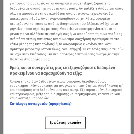
για τους οποίους εμείς και οι συνεργάτες μας επεξεργαζόμαστε τα
δεδομένα με σκοπό την παροχή υπηρεσιών. Αν επιλέξετε Απόρριψη όλων
όλων ή αποσύρετε τη συγκατάθεσή σας, οι εν λόγω τεχνολογίες θα
απενεργοποιηθούν. Αν απενεργοποιηθούν οι ιχνηλάτες, ορισμένο
περιεχόμενο και κάποιες από τις διαφημίσεις που βλέπετε ενδέχεται να
μην είναι τόσο σχετικές με εσάς. Μπορείτε να επανεμφανίσετε αυτό το
μενού για να αλλάξετε τις επιλογές σας ή να αποσύρετε τη συναίνεσή σας
ανά πάσα στιγμή πατώντας τον σύνδεσμο Διαχείριση προτιμήσεων στο
κάτω μέρος της ιστοσελίδας [ή το αιωρούμενο εικονίδιο στο κάτω
αριστερό μέρος της ιστοσελίδας, εάν υπάρχει]. Οι επιλογές σας θα τεθούν
σε ισχύ στον Ιστότοπος. Για περισσότερες λεπτομέρειες ανατρέξτε στην
Πολιτική Απορρήτου μας.
Εμείς και οι συνεργάτες μας επεξεργαζόμαστε δεδομένα
προκειμένου να παρασχεθούν τα εξής:
Χρήση επακριβών δεδομένων γεωεντοπισμού. Ακριβής σάρωση
χαρακτηριστικών συσκευής για αναγνώριση ταυτότητας. Αποθήκευση ή/
και πρόσβαση στα δεδομένα μιας συσκευής. Εξατομικευμένη διαφήμιση
και περιεχόμενο, μέτρηση διαφήμισης και περιεχομένου, έρευνα κοινού
και ανάπτυξη υπηρεσιών.
Κατάλογος συνεργατών (προμηθευτές)
Εμφάνιση σκοπών