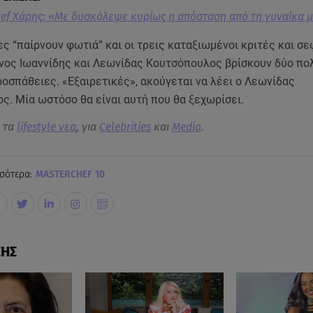
ef Χάρης: «Με δυσκόλεψε κυρίως η απόσταση από τη γυναίκα 
ς “παίρνουν φωτιά” και οι τρεις καταξιωμένοι κριτές και σ
άνος Ιωαννίδης και Λεωνίδας Κουτσόπουλος βρίσκουν δύο πο
οσπάθειες. «Εξαιρετικές», ακούγεται να λέει ο Λεωνίδας
ς. Μία ωστόσο θα είναι αυτή που θα ξεχωρίσει.
α τα
lifestyle νεα
, για
Celebrities
και
Media
.
σότερα:
MASTERCHEF 10
ΣΗΣ