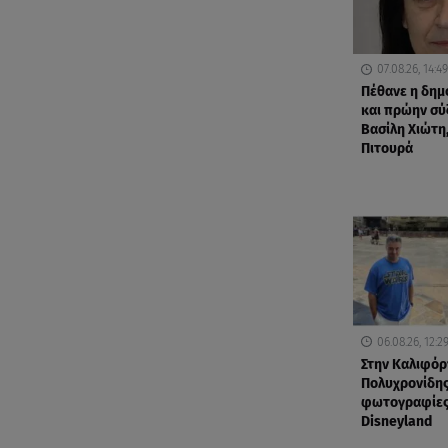
07.08.26, 14:49
Πέθανε η δη
και πρώην σύ
Βασίλη Χιώτη,
Πιτουρά
06.08.26, 12:2
Στην Καλιφόρ
Πολυχρονίδης
φωτογραφίες
Disneyland