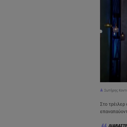
Σωτήρης Κοντι
Στο τρέιλερ
επαναπαύοντα