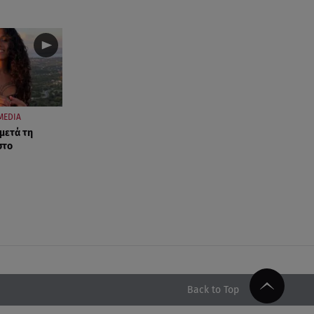
MEDIA
 μετά τη
στο
Back to Top