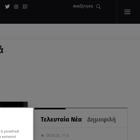
Αναζήτηση
ά
Τελευταία Νέα
Δημοφιλή
 ή μοναδικά
08.08.26 , 17:45
α καταστεί