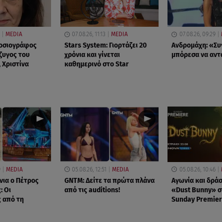
MEDIA
07.08.26, 11:13
MEDIA
07.08.26, 09:29
μοσιογράφος
Stars System: Γιορτάζει 20
Ανδρομάχη: «Συ
ζυγος του
χρόνια και γίνεται
μπόρεσα να αν
 Χριστίνα
καθημερινό στο Star
9
MEDIA
05.08.26, 12:51
MEDIA
05.08.26, 10:46
νια ο Πέτρος
GNTM: Δείτε τα πρώτα πλάνα
Αγωνία και δράσ
: Οι
από τις auditions!
«Dust Bunny» σ
 από τη
Sunday Premier