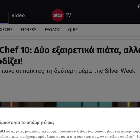
Video
ΧΕΣΕΙΣ
FITNESS
ΕΞΟΔΟΣ
QUIZ
Chef 10: Δύο εξαιρετικά πιάτα, αλλ
δίζει!
πάνε οι παίκτες τη δεύτερη μέρα της Silver Week
μαστε για το απόρρητό σας
603
συνεργάτες μας αποθηκεύουμε προσωπικά δεδομένα, όπως δεδομένα περιήγησης
κά στοιχεία, και έχουμε πρόσβαση σε αυτά στη συσκευή σας. Αν επιλέξετε Αποδοχή, θ