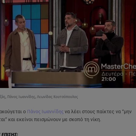
ζάς, Πάνος Ιωαννίδης, Λεωνίδας Κουτσόπουλος
 ακούγεται ο
Πάνος Ιωαννίδης
να λέει στους παίκτες να “μην
ι” και εκείνοι πεισμώνουν με σκοπό τη νίκη.