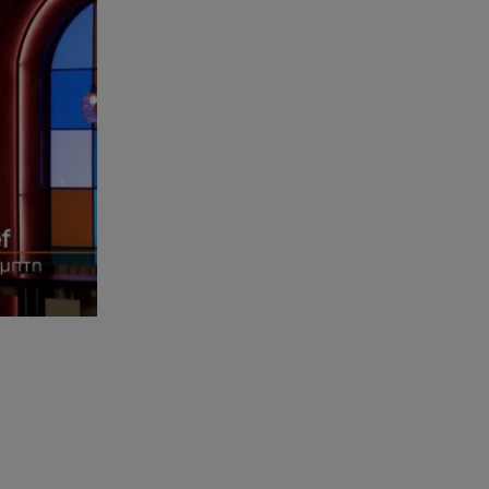
08.08.26 , 15:20
Δούκισσα Νομικού: Από τη
Μύκονο «πετάχτηκε» στη
Γαλλική Πολυνησία!
08.08.26 , 15:01
Λυκαβηττός: Σε 57χρονη
γυναίκα ανήκει η σορός που
βρέθηκε σε σπηλιά
08.08.26 , 14:50
Κατερίνα Καινούργιου: Η Πάρος
και το cool φορμάκι της
κορούλας της!
08.08.26 , 14:25
Καιρός: Σε πορτοκαλί
συναγερμό η χώρα για φωτιές
τα επόμενα 24ωρα