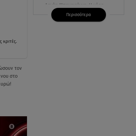
Δανάη Μπακογιάννη: Η κόρη
του Κώστα Μπακογιάννη έκανε
Περισσότερα
πανελλήνιο ρεκόρ
08.08.26 , 16:45
Πένθος για τον Λιονέλ Μέσι -
 κριτές.
Πέθανε ο πατέρας του Χόρχε
στα 68 του χρόνια
08.08.26 , 16:07
δώσουν τον
Ευγενία Σαμαρά: Διακοπάρει με
ένου στο
τον Νίκο Μουτσινά - Πού
ευρώ!
βρίσκονται;
08.08.26 , 16:00
Back to black: η διαχρονική αξία
του μαύρου στην καλοκαιρινή
γκαρνταρόμπα