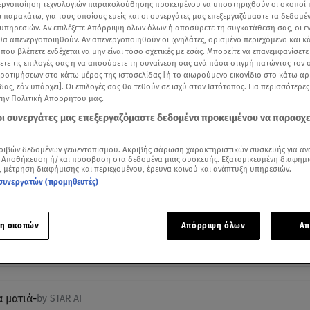
νεργοποίηση τεχνολογιών παρακολούθησης προκειμένου να υποστηριχθούν οι σκοποί
ι παρακάτω, για τους οποίους εμείς και οι συνεργάτες μας επεξεργαζόμαστε τα δεδομέ
υπηρεσιών. Αν επιλέξετε Απόρριψη όλων όλων ή αποσύρετε τη συγκατάθεσή σας, οι ε
 θα απενεργοποιηθούν. Αν απενεργοποιηθούν οι ιχνηλάτες, ορισμένο περιεχόμενο και κά
 που βλέπετε ενδέχεται να μην είναι τόσο σχετικές με εσάς. Μπορείτε να επανεμφανίσετ
ξετε τις επιλογές σας ή να αποσύρετε τη συναίνεσή σας ανά πάσα στιγμή πατώντας τον
προτιμήσεων στο κάτω μέρος της ιστοσελίδας [ή το αιωρούμενο εικονίδιο στο κάτω α
δας, εάν υπάρχει]. Οι επιλογές σας θα τεθούν σε ισχύ στον Ιστότοπος. Για περισσότερε
την Πολιτική Απορρήτου μας.
 οι συνεργάτες μας επεξεργαζόμαστε δεδομένα προκειμένου να παρασχ
ριβών δεδομένων γεωεντοπισμού. Ακριβής σάρωση χαρακτηριστικών συσκευής για αν
 Αποθήκευση ή/και πρόσβαση στα δεδομένα μιας συσκευής. Εξατομικευμένη διαφήμι
, μέτρηση διαφήμισης και περιεχομένου, έρευνα κοινού και ανάπτυξη υπηρεσιών.
Δείτε περισσότερα άρθρα μας στα αποτελέσματα αναζήτησης
συνεργατών (προμηθευτές)
Add star.gr on Google
η σκοπών
Απόρριψη όλων
Απ
ε το άρθρο
0:38
λεπτά
α ματιά
-
by STAR AI