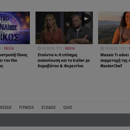
0
MEDIA
03.08.26, 17:11
MEDIA
03.08.26, 11:55
νατροπή! Ποιος
Στούντιο 4: Η επίσημη
Wasan: Tι κάνει
ι τον Πιο
ανακοίνωση και το trailer με
συμμετοχή της 
ο;
Καραβάτου & Φερεντίνο
MasterChef
ΧΕΣΕΙΣ
FITNESS
ΕΞΟΔΟΣ
QUIZ