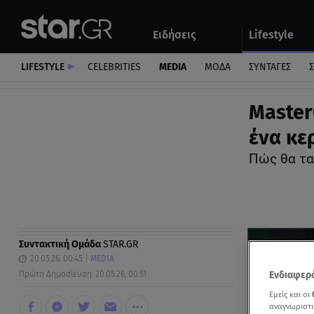
Αθλητικά
Quiz
Ειδήσεις
Lifestyle
Αυτοκίνητο
LIFESTYLE
CELEBRITIES
MEDIA
ΜΟΔΑ
ΣΥΝΤΑΓΕΣ
Σ
Μaster
ένα κερ
Πώς θα τα 
Συντακτική Ομάδα
STAR.GR
20.05.26, 00:45
MEDIA
Ενδιαφερό
Πρώτη Δημοσίευση: 20.05.26, 00:51
Εμείς και οι
αναγνωριστι