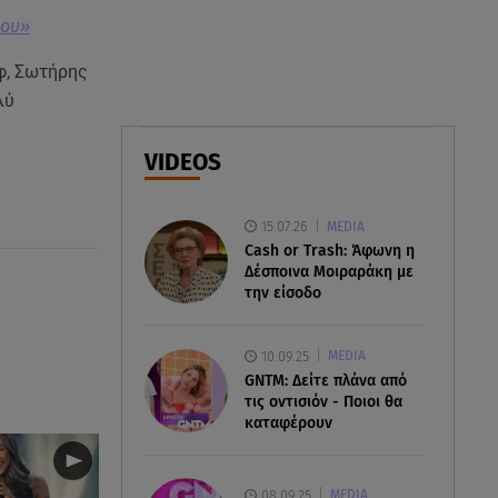
08.08.26 , 14:00
μου»
Summer fling: Γιατί να πεις ναι
σε έναν καλοκαιρινό έρωτα
εφ, Σωτήρης
λύ
08.08.26 , 13:59
Αθηνά Οικονομάκου: Οι... hot
VIDEOS
αναρτήσεις της με animal print
μπικίνι!
15.07.26
MEDIA
08.08.26 , 13:49
Cash or Trash: Άφωνη η
Πάνω από 56.000 επιβάτες
Δέσποινα Μοιραράκη με
αναχώρησαν σήμερα από τα
την είσοδο
λιμάνια της Αττικής
10.09.25
MEDIA
GNTM: Δείτε πλάνα από
τις οντισιόν - Ποιοι θα
καταφέρουν
08.09.25
MEDIA