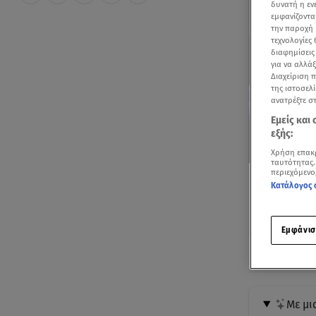
δυνατή η ε
εμφανίζοντα
την παροχή 
τεχνολογίες
διαφημίσεις
για να αλλά
Διαχείριση 
της ιστοσελί
ανατρέξτε σ
Εμείς και
εξής:
Χρήση επακ
ταυτότητας.
περιεχόμενο
Κατάλογος 
Εμφάνισ
Ακούστ
Με μι