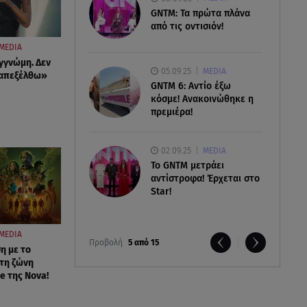
GNTM: Τα πρώτα πλάνα
από τις οντισιόν!
MEDIA
γγνώμη. Δεν
05.09.25
MEDIA
ταπεξέλθω»
GNTM 6: Αντίο έξω
κόσμε! Ανακοινώθηκε η
πρεμιέρα!
02.09.25
MEDIA
Το GNTM μετράει
αντίστροφα! Έρχεται στο
Star!
MEDIA
Προβολή
5 από 15
η με το
τη ζώνη
e της Nova!