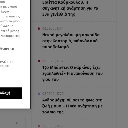
 που
Εριέττα Κούρκουλου: Η
να με σκοπό
συγκινητική ανάρτηση για τα
ν λόγω
33α γενέθλιά της
ποιες από τις
ε αυτό το μενού
 σύνδεσμο
08.08.26 , 17:44
ριστερό μέρος
Νεκρή μεγαλόσωμη αρκούδα
ς λεπτομέρειες
στην Καστοριά, πιθανόν από
πυροβολισμό
εθούν τα
08.08.26 , 17:32
αγνώριση
ση και
Τζο Μπάιντεν: Ο καρκίνος έχει
εξαπλωθεί - Η ανακοίνωση του
γιου του
οδοχή
08.08.26 , 17:20
Ανδρομάχη: «Είσαι το φως στη
ζωή μου» – Η νέα ανάρτηση με
τον γιο της
08.08.26 , 16:52