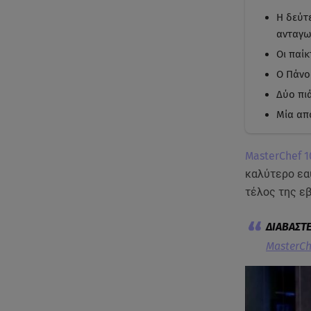
Η δεύτ
ανταγω
Οι παί
Ο Πάνο
Δύο πι
Μία από
MasterChef 1
καλύτερο εα
τέλος της ε
MasterChe