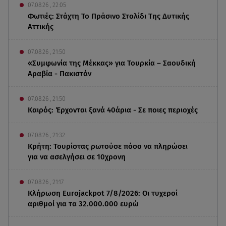
07.08.26 , 22:05
Φωτιές: Στάχτη Το Πράσινο Στολίδι Της Δυτικής
Αττικής
07.08.26 , 21:50
«Συμφωνία της Μέκκας» για Τουρκία – Σαουδική
Αραβία - Πακιστάν
07.08.26 , 21:50
Καιρός: Έρχονται ξανά 40άρια - Σε ποιες περιοχές
07.08.26 , 21:32
Κρήτη: Τουρίστας ρωτούσε πόσο να πληρώσει
για να ασελγήσει σε 10χρονη
07.08.26 , 21:17
Κλήρωση Eurojackpot 7/8/2026: Οι τυχεροί
αριθμοί για τα 32.000.000 ευρώ