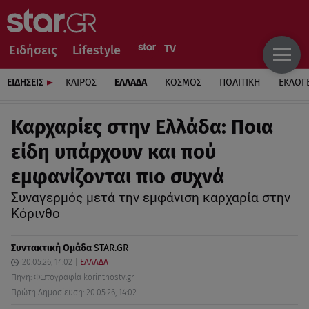
Ειδήσεις
Lifestyle
ΕΙΔΗΣΕΙΣ
ΚΑΙΡΟΣ
ΕΛΛΑΔΑ
ΚΟΣΜΟΣ
ΠΟΛΙΤΙΚΗ
ΕΚΛΟΓ
Καρχαρίες στην Ελλάδα: Ποια
είδη υπάρχουν και πού
εμφανίζονται πιο συχνά
Συναγερμός μετά την εμφάνιση καρχαρία στην
Κόρινθο
Συντακτική Ομάδα
STAR.GR
20.05.26, 14:02
ΕΛΛΑΔΑ
Πηγή: Φωτογραφία korinthostv.gr
Πρώτη Δημοσίευση: 20.05.26, 14:02