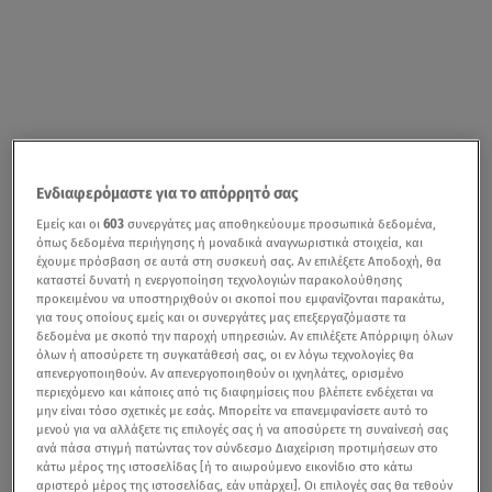
Ενδιαφερόμαστε για το απόρρητό σας
Εμείς και οι
603
συνεργάτες μας αποθηκεύουμε προσωπικά δεδομένα,
όπως δεδομένα περιήγησης ή μοναδικά αναγνωριστικά στοιχεία, και
έχουμε πρόσβαση σε αυτά στη συσκευή σας. Αν επιλέξετε Αποδοχή, θα
καταστεί δυνατή η ενεργοποίηση τεχνολογιών παρακολούθησης
προκειμένου να υποστηριχθούν οι σκοποί που εμφανίζονται παρακάτω,
για τους οποίους εμείς και οι συνεργάτες μας επεξεργαζόμαστε τα
δεδομένα με σκοπό την παροχή υπηρεσιών. Αν επιλέξετε Απόρριψη όλων
όλων ή αποσύρετε τη συγκατάθεσή σας, οι εν λόγω τεχνολογίες θα
απενεργοποιηθούν. Αν απενεργοποιηθούν οι ιχνηλάτες, ορισμένο
περιεχόμενο και κάποιες από τις διαφημίσεις που βλέπετε ενδέχεται να
μην είναι τόσο σχετικές με εσάς. Μπορείτε να επανεμφανίσετε αυτό το
μενού για να αλλάξετε τις επιλογές σας ή να αποσύρετε τη συναίνεσή σας
ανά πάσα στιγμή πατώντας τον σύνδεσμο Διαχείριση προτιμήσεων στο
κάτω μέρος της ιστοσελίδας [ή το αιωρούμενο εικονίδιο στο κάτω
αριστερό μέρος της ιστοσελίδας, εάν υπάρχει]. Οι επιλογές σας θα τεθούν