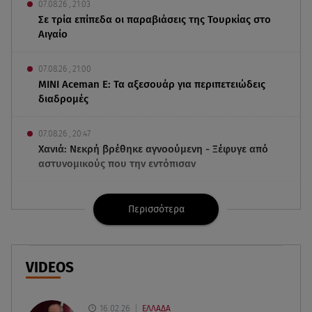
07.08.26 , 21:03
Σε τρία επίπεδα οι παραβιάσεις της Τουρκίας στο
Αιγαίο
07.08.26 , 21:00
MINI Aceman E: Τα αξεσουάρ για περιπετειώδεις
διαδρομές
07.08.26 , 20:47
Χανιά: Νεκρή βρέθηκε αγνοούμενη - Ξέφυγε από
αστυνομικούς που την εντόπισαν
07.08.26 , 20:18
Περισσότερα
Μυστράς: Κρίσιμος για το κατηγορητήριο ο
χρόνος θανάτου του 90χρονου
07.08.26 , 20:13
VIDEOS
Κυψέλη: Tι βρέθηκε στο διαμέρισμα της
38χρονης Λίζα
16.02.26
ΕΛΛΑΔΑ