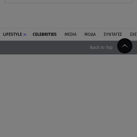
LIFESTYLE
CELEBRITIES
MEDIA
ΜΟΔΑ
ΣΥΝΤΑΓΕΣ
ΣΧΕ
Back to Top