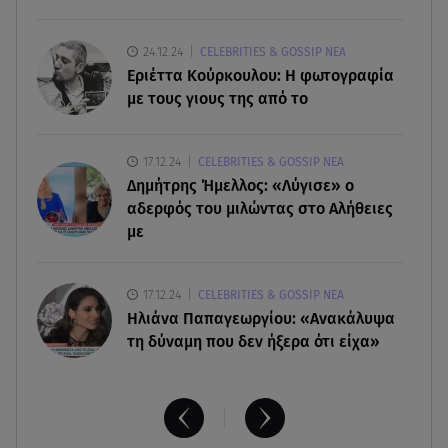
06.08.26 , 12:29
24.12.24
CELEBRITIES & GOSSIP ΝΕΑ
Στην Καλιφόρνια ο Πέτρος Πολυχρονίδης: Οι
Εριέττα Κούρκουλου: Η φωτογραφία
φωτογραφίες από τη Disneyland
με τους γιους της από το
06.08.26 , 12:08
17.12.24
CELEBRITIES & GOSSIP ΝΕΑ
Δεκαπενταύγουστος: Δείτε πόσα χρήματα
Δημήτρης Ήμελλος: «Λύγισε» ο
δικαιούστε αν εργαστείτε την αργία
αδερφός του μιλώντας στο Αλήθειες
με
17.12.24
CELEBRITIES & GOSSIP ΝΕΑ
Ηλιάνα Παπαγεωργίου: «Ανακάλυψα
τη δύναμη που δεν ήξερα ότι είχα»