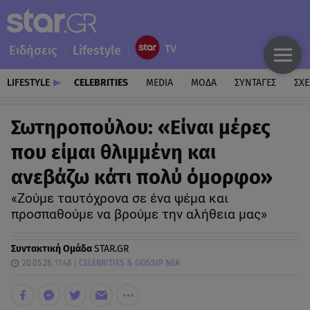
Ειδήσεις
Lifestyle
LIFESTYLE
CELEBRITIES
MEDIA
ΜΟΔΑ
ΣΥΝΤΑΓΕΣ
ΣΧΕ
Σωτηροπούλου: «Είναι μέρες
που είμαι θλιμμένη και
ανεβάζω κάτι πολύ όμορφο»
«Ζούμε ταυτόχρονα σε ένα ψέμα και
προσπαθούμε να βρούμε την αλήθεια μας»
Συντακτική Ομάδα
STAR.GR
20.05.26, 11:48
CELEBRITIES & GOSSIP ΝΕΑ