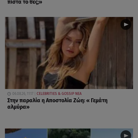
πίστα το θες;»
06.08.26, 11:17
CELEBRITIES & GOSSIP ΝΕΑ
Στην παραλία η Αποστολία Ζώη: « Γεμάτη
αλμύρα»