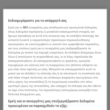
Ενδιαφερόμαστε για το απόρρητό σας
Εμείς και οι
603
συνεργάτες μας αποθηκεύουμε προσωπικά δεδομένα,
όπως δεδομένα περιήγησης ή μοναδικά αναγνωριστικά στοιχεία, και
έχουμε πρόσβαση σε αυτά στη συσκευή σας. Αν επιλέξετε Αποδοχή, θα
καταστεί δυνατή η ενεργοποίηση τεχνολογιών παρακολούθησης
προκειμένου να υποστηριχθούν οι σκοποί που εμφανίζονται παρακάτω,
για τους οποίους εμείς και οι συνεργάτες μας επεξεργαζόμαστε τα
δεδομένα με σκοπό την παροχή υπηρεσιών. Αν επιλέξετε Απόρριψη όλων
όλων ή αποσύρετε τη συγκατάθεσή σας, οι εν λόγω τεχνολογίες θα
απενεργοποιηθούν. Αν απενεργοποιηθούν οι ιχνηλάτες, ορισμένο
περιεχόμενο και κάποιες από τις διαφημίσεις που βλέπετε ενδέχεται να
μην είναι τόσο σχετικές με εσάς. Μπορείτε να επανεμφανίσετε αυτό το
μενού για να αλλάξετε τις επιλογές σας ή να αποσύρετε τη συναίνεσή σας
ανά πάσα στιγμή πατώντας τον σύνδεσμο Διαχείριση προτιμήσεων στο
κάτω μέρος της ιστοσελίδας [ή το αιωρούμενο εικονίδιο στο κάτω
αριστερό μέρος της ιστοσελίδας, εάν υπάρχει]. Οι επιλογές σας θα τεθούν
σε ισχύ στον Ιστότοπος. Για περισσότερες λεπτομέρειες ανατρέξτε στην
Πολιτική Απορρήτου μας.
Εμείς και οι συνεργάτες μας επεξεργαζόμαστε δεδομένα
προκειμένου να παρασχεθούν τα εξής: