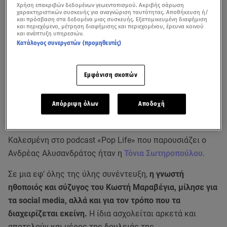
Χρήση επακριβών δεδομένων γεωεντοπισμού. Ακριβής σάρωση
χαρακτηριστικών συσκευής για αναγνώριση ταυτότητας. Αποθήκευση ή/
και πρόσβαση στα δεδομένα μιας συσκευής. Εξατομικευμένη διαφήμιση
και περιεχόμενο, μέτρηση διαφήμισης και περιεχομένου, έρευνα κοινού
και ανάπτυξη υπηρεσιών.
Κατάλογος συνεργατών (προμηθευτές)
Εμφάνιση σκοπών
Απόρριψη όλων
Αποδοχή
Καλεσμένη στο podcast «Pop Life» που παρουσιάζει ο
Ανδρέας Αλυσανδράτος ήταν η
Τόνια Σωτηροπούλου
.
Σε μια εφ’ όλης της ύλης συνέντευξη,
η γνωστή
ηθοποιός και σύζυγος του Κωστή Μαραβέγια, μίλησε για
τα social media, αλλά και για τον τρόπο που τα
διαχειρίζεται εκείνη.
Η ίδια ασχολείται αρκετά και
αποτελούν και μέρος της δουλειάς της.