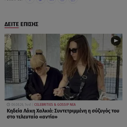
ΔΕΙΤΕ ΕΠΙΣΗΣ
06.08.26, 14:41
CELEBRITIES & GOSSIP ΝΕΑ
Κηδεία Λάκη Χαλκιά: Συντετριμμένη η σύζυγός του
στο τελευταίο «αντίο»