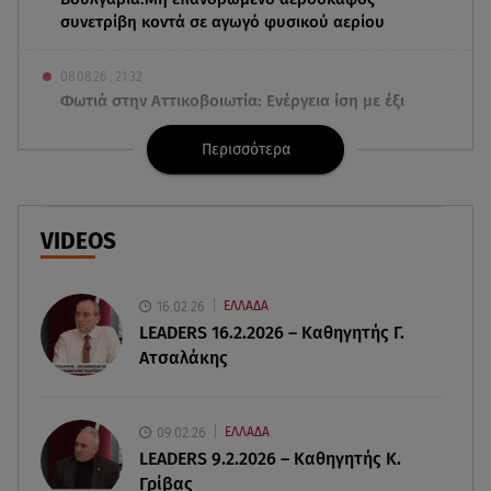
συνετρίβη κοντά σε αγωγό φυσικού αερίου
08.08.26 , 21:32
Φωτιά στην Αττικοβοιωτία: Ενέργεια ίση με έξι
ατομικές βόμβες
Περισσότερα
08.08.26 , 21:20
«Ισλαμικό ΝΑΤΟ»: Πώς επηρεάζεται η Ελλάδα
από τη νέα συμμαχία
VIDEOS
08.08.26 , 19:19
Τραγωδία στην Πάρο: Νεκρό 4χρονο παιδί σε
16.02.26
ΕΛΛΑΔΑ
πισίνα
LEADERS 16.2.2026 – Καθηγητής Γ.
Ατσαλάκης
08.08.26 , 18:51
BYD: Στην 91η θέση της λίστας Fortune Global
500 για το 2026
09.02.26
ΕΛΛΑΔΑ
LEADERS 9.2.2026 – Καθηγητής Κ.
Γρίβας
08.08.26 , 17:45