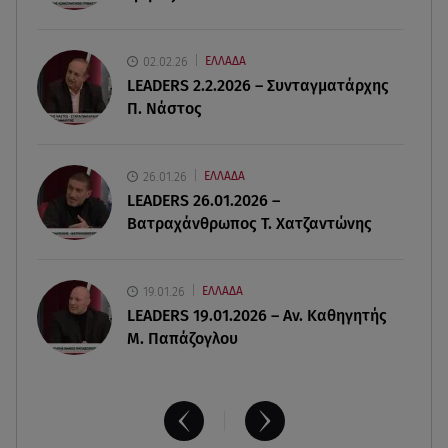
Εριέττα Κούρκουλου: Η συγκινητική ανάρτηση
για τα 33α γενέθλιά της
02.02.26
ΕΛΛΑΔΑ
LEADERS 2.2.2026 – Συνταγματάρχης
08.08.26 , 17:44
Π. Νάστος
Νεκρή μεγαλόσωμη αρκούδα στην Καστοριά,
πιθανόν από πυροβολισμό
26.01.26
ΕΛΛΑΔΑ
08.08.26 , 17:32
LEADERS 26.01.2026 –
Τζο Μπάιντεν: Ο καρκίνος έχει εξαπλωθεί - Η
Βατραχάνθρωπος Τ. Χατζαντώνης
ανακοίνωση του γιου του
19.01.26
ΕΛΛΑΔΑ
LEADERS 19.01.2026 – Αν. Καθηγητής
Μ. Παπάζογλου