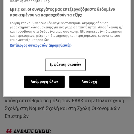
Πολιτική Απορρήτου μας.
Εμείς και οι συνεργάτες μας επεξεργαζόμαστε δεδομένα
προκειμένου να παρασχεθούν τα εξής:
Χρήση επακριβών δεδομένων γεωεντοπισμού. Ακριβής σάρωση
χαρακτηριστικών συσκευής για αναγνώριση ταυτότητας. Αποθήκευση ή/
και πρόσβαση στα δεδομένα μιας συσκευής. Εξατομικευμένη διαφήμιση
και περιεχόμενο, μέτρηση διαφήμισης και περιεχομένου, έρευνα κοινού
και ανάπτυξη υπηρεσιών.
Κατάλογος συνεργατών (προμηθευτές)
Εμφάνιση σκοπών
Απόρριψη όλων
Αποδοχή
Σοβαρό επεισόδιο σημειώθηκε το πρωί της Τρίτης μέσα
στο
ΑΠΘ
όταν
ομάδα αντιεξουσιαστών
με ρόπαλα και
κράνη επιτέθηκε σε μέλη των ΕΑΑΚ στην Πολυτεχνική
Σχολή, στη Νομική Σχολή και στη Σχολή Οικονομικών
Επιστημών.