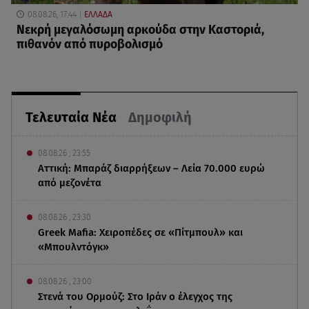
08.08.26, 17:44
ΕΛΛΑΔΑ
Νεκρή μεγαλόσωμη αρκούδα στην Καστοριά,
πιθανόν από πυροβολισμό
Τελευταία Νέα
Δημοφιλή
08.08.26 , 23:55
Αττική: Μπαράζ διαρρήξεων – Λεία 70.000 ευρώ
από μεζονέτα
08.08.26 , 23:30
Greek Mafia: Χειροπέδες σε «Πίτμπουλ» και
«Μπουλντόγκ»
08.08.26 , 23:00
Στενά του Ορμούζ: Στο Ιράν ο έλεγχος της