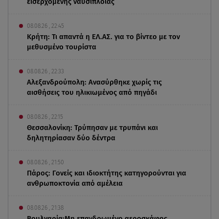
εισερχόμενης ναυσιπλοΐας
08.08.26 , 22:45
Κρήτη: Τι απαντά η ΕΛ.ΑΣ. για το βίντεο με τον
μεθυσμένο τουρίστα
08.08.26 , 22:33
Αλεξανδρούπολη: Ανασύρθηκε χωρίς τις
αισθήσεις του ηλικιωμένος από πηγάδι
08.08.26 , 22:15
Θεσσαλονίκη: Τρύπησαν με τρυπάνι και
δηλητηρίασαν δύο δέντρα
08.08.26 , 21:50
Πάρος: Γονείς και ιδιοκτήτης κατηγορούνται για
ανθρωποκτονία από αμέλεια
08.08.26 , 21:38
Βουλγαρία:Μη επανδρωμένο αεροσκάφος