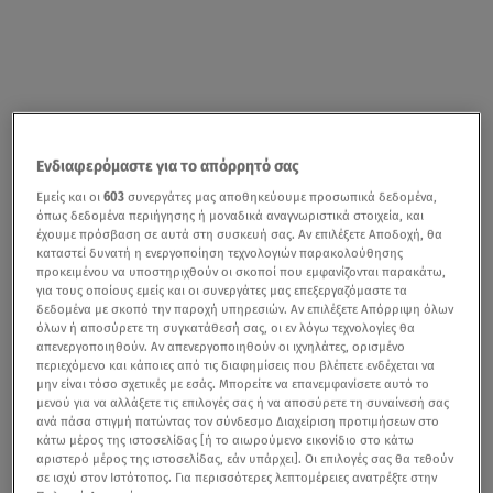
Ενδιαφερόμαστε για το απόρρητό σας
Εμείς και οι
603
συνεργάτες μας αποθηκεύουμε προσωπικά δεδομένα,
όπως δεδομένα περιήγησης ή μοναδικά αναγνωριστικά στοιχεία, και
έχουμε πρόσβαση σε αυτά στη συσκευή σας. Αν επιλέξετε Αποδοχή, θα
καταστεί δυνατή η ενεργοποίηση τεχνολογιών παρακολούθησης
προκειμένου να υποστηριχθούν οι σκοποί που εμφανίζονται παρακάτω,
για τους οποίους εμείς και οι συνεργάτες μας επεξεργαζόμαστε τα
δεδομένα με σκοπό την παροχή υπηρεσιών. Αν επιλέξετε Απόρριψη όλων
όλων ή αποσύρετε τη συγκατάθεσή σας, οι εν λόγω τεχνολογίες θα
απενεργοποιηθούν. Αν απενεργοποιηθούν οι ιχνηλάτες, ορισμένο
περιεχόμενο και κάποιες από τις διαφημίσεις που βλέπετε ενδέχεται να
μην είναι τόσο σχετικές με εσάς. Μπορείτε να επανεμφανίσετε αυτό το
μενού για να αλλάξετε τις επιλογές σας ή να αποσύρετε τη συναίνεσή σας
ανά πάσα στιγμή πατώντας τον σύνδεσμο Διαχείριση προτιμήσεων στο
κάτω μέρος της ιστοσελίδας [ή το αιωρούμενο εικονίδιο στο κάτω
αριστερό μέρος της ιστοσελίδας, εάν υπάρχει]. Οι επιλογές σας θα τεθούν
σε ισχύ στον Ιστότοπος. Για περισσότερες λεπτομέρειες ανατρέξτε στην