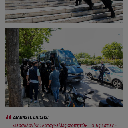
Θεσσαλονίκη: Καταγγελίες Φοιτητών Για Τις Εστίες -