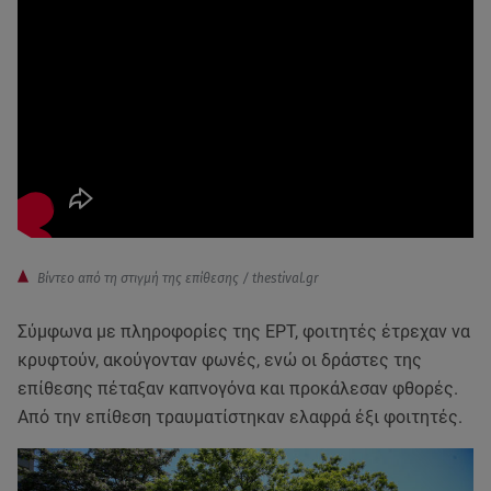
Bίντεο από τη στιγμή της επίθεσης / thestival.gr
Σύμφωνα με πληροφορίες της ΕΡΤ, φοιτητές έτρεχαν να
κρυφτούν, ακούγονταν φωνές, ενώ οι δράστες της
επίθεσης πέταξαν καπνογόνα και προκάλεσαν φθορές.
Από την επίθεση τραυματίστηκαν ελαφρά έξι φοιτητές.