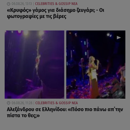
06.08.26, 13:13
CELEBRITIES & GOSSIP ΝΕΑ
«Κρυφός» γάμος για διάσημο ζευγάρι; - Οι
φωτογραφίες με τις βέρες
06.08.26, 11:28
CELEBRITIES & GOSSIP ΝΕΑ
Αλεξάνδρου σε Ελληνίδου: «Πόσο πιο πάνω απ΄την
πίστα το θες;»