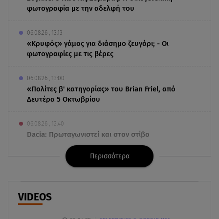
φωτογραφία με την αδελφή του
06.08.26 , 13:13
«Κρυφός» γάμος για διάσημο ζευγάρι; - Οι
φωτογραφίες με τις βέρες
06.08.26 , 13:00
«Πολίτες β' κατηγορίας» του Brian Friel, από
Δευτέρα 5 Οκτωβρίου
06.08.26 , 12:40
Dacia: Πρωταγωνιστεί και στον στίβο
Περισσότερα
06.08.26 , 12:33
Παρουσιάστηκε η εφαρμογή myAGRO: Πότε
ξεκινούν οι πληρωμές στους αγρότες
VIDEOS
06.08.26 , 12:29
Πέτρος Πολυχρονίδης: Στο Θεματικό Πάρκο Star