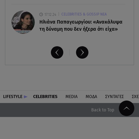
17.12.24
CELEBRITIES & GOSSIP ΝΕΑ
Ηλιάνα Παπαγεωργίου: «Ανακάλυψα
τη δύναμη που δεν ήξερα ότι είχα»
LIFESTYLE
CELEBRITIES
MEDIA
ΜΟΔΑ
ΣΥΝΤΑΓΕΣ
ΣΧΕ
Back to Top