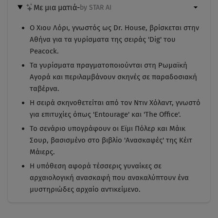
Με μια ματιά
-
by STAR AI
Ο Χιου Λόρι, γνωστός ως Dr. House, βρίσκεται στην
Αθήνα για τα γυρίσματα της σειράς 'Dig' του
Peacock.
Τα γυρίσματα πραγματοποιούνται στη Ρωμαϊκή
Αγορά και περιλαμβάνουν σκηνές σε παραδοσιακή
ταβέρνα.
Η σειρά σκηνοθετείται από τον Ντιν Χόλαντ, γνωστό
για επιτυχίες όπως 'Entourage' και 'The Office'.
Το σενάριο υπογράφουν οι Εϊμι Πόλερ και Μάικ
Σουρ, βασισμένο στο βιβλίο 'Ανασκαφές' της Κέιτ
Μάιερς.
Η υπόθεση αφορά τέσσερις γυναίκες σε
αρχαιολογική ανασκαφή που ανακαλύπτουν ένα
μυστηριώδες αρχαίο αντικείμενο.