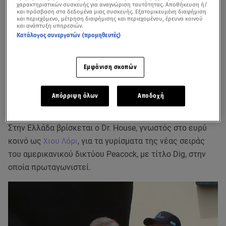
χαρακτηριστικών συσκευής για αναγνώριση ταυτότητας. Αποθήκευση ή/
και πρόσβαση στα δεδομένα μιας συσκευής. Εξατομικευμένη διαφήμιση
και περιεχόμενο, μέτρηση διαφήμισης και περιεχομένου, έρευνα κοινού
και ανάπτυξη υπηρεσιών.
Κατάλογος συνεργατών (προμηθευτές)
Εμφάνιση σκοπών
Απόρριψη όλων
Αποδοχή
Στην Ελλάδα βρίσκεται ο Dr. House, γνωστός στο ευρύ
κοινό ως
Χιου Λόρι
, για τα γυρίσματα της νέας σειράς
του αμερικανικού δικτύου Peacock, με τίτλο Dig, στην
οποία πρωταγωνιστεί.