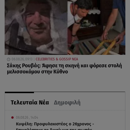
06.08.26, 09:13
CELEBRITIES & GOSSIP ΝΕΑ
Σάκης Ρουβάς: Άφησε τη σκηνή και φόρεσε στολή
μελισσοκόμου στην Κύθνο
Τελευταία Νέα
Δημοφιλή
06.08.26 , 14:04
Κυψέλη: Προφυλακιστέος ο 26χρονος -