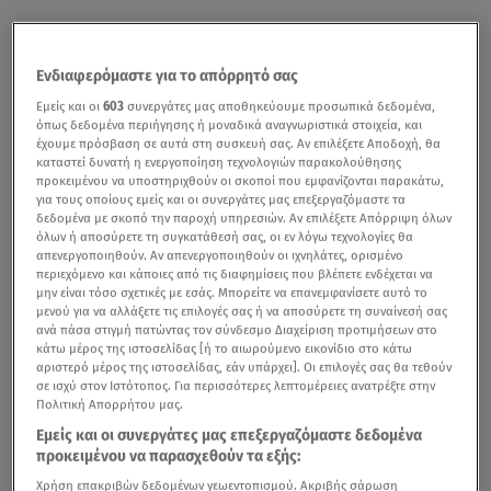
Ενδιαφερόμαστε για το απόρρητό σας
Εμείς και οι
603
συνεργάτες μας αποθηκεύουμε προσωπικά δεδομένα,
όπως δεδομένα περιήγησης ή μοναδικά αναγνωριστικά στοιχεία, και
έχουμε πρόσβαση σε αυτά στη συσκευή σας. Αν επιλέξετε Αποδοχή, θα
καταστεί δυνατή η ενεργοποίηση τεχνολογιών παρακολούθησης
προκειμένου να υποστηριχθούν οι σκοποί που εμφανίζονται παρακάτω,
για τους οποίους εμείς και οι συνεργάτες μας επεξεργαζόμαστε τα
δεδομένα με σκοπό την παροχή υπηρεσιών. Αν επιλέξετε Απόρριψη όλων
όλων ή αποσύρετε τη συγκατάθεσή σας, οι εν λόγω τεχνολογίες θα
απενεργοποιηθούν. Αν απενεργοποιηθούν οι ιχνηλάτες, ορισμένο
περιεχόμενο και κάποιες από τις διαφημίσεις που βλέπετε ενδέχεται να
μην είναι τόσο σχετικές με εσάς. Μπορείτε να επανεμφανίσετε αυτό το
μενού για να αλλάξετε τις επιλογές σας ή να αποσύρετε τη συναίνεσή σας
ανά πάσα στιγμή πατώντας τον σύνδεσμο Διαχείριση προτιμήσεων στο
κάτω μέρος της ιστοσελίδας [ή το αιωρούμενο εικονίδιο στο κάτω
αριστερό μέρος της ιστοσελίδας, εάν υπάρχει]. Οι επιλογές σας θα τεθούν
σε ισχύ στον Ιστότοπος. Για περισσότερες λεπτομέρειες ανατρέξτε στην
Πολιτική Απορρήτου μας.
Εμείς και οι συνεργάτες μας επεξεργαζόμαστε δεδομένα
προκειμένου να παρασχεθούν τα εξής:
Χρήση επακριβών δεδομένων γεωεντοπισμού. Ακριβής σάρωση