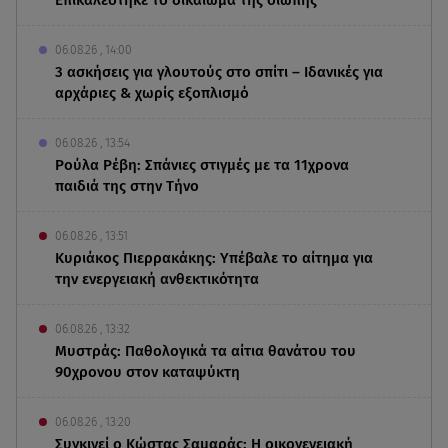
Επικαλέστηκε το δικαίωμα της σιωπής
06.08.26 , 14:00
3 ασκήσεις για γλουτούς στο σπίτι – Ιδανικές για
αρχάριες & χωρίς εξοπλισμό
06.08.26 , 13:54
Ρούλα Ρέβη: Σπάνιες στιγμές με τα 11χρονα
παιδιά της στην Τήνο
06.08.26 , 13:51
Κυριάκος Πιερρακάκης: Υπέβαλε το αίτημα για
την ενεργειακή ανθεκτικότητα
06.08.26 , 13:32
Μυστράς: Παθολογικά τα αίτια θανάτου του
90χρονου στον καταψύκτη
06.08.26 , 13:20
Συγκινεί ο Κώστας Σαμαράς: Η οικογενειακή