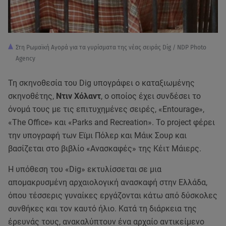
Στη Ρωμαϊκή Αγορά για τα γυρίσματα της νέας σειράς Dig / NDP Photo
Agency
Τη σκηνοθεσία του Dig υπογράφει ο καταξιωμένης
σκηνοθέτης,
Ντιν Χόλαντ
, ο οποίος έχει συνδέσει το
όνομά τους με τις επιτυχημένες σειρές, «Entourage»,
«Τhe Office» και «Parks and Recreation». Το project φέρει
την υπογραφή των Εϊμι Πόλερ και Μάικ Σουρ και
βασίζεται στο βιβλίο «Ανασκαφές» της Κέιτ Μάιερς.
Η υπόθεση του «Dig» εκτυλίσσεται σε μια
απομακρυσμένη αρχαιολογική ανασκαφή στην Ελλάδα,
όπου τέσσερις γυναίκες εργάζονται κάτω από δύσκολες
συνθήκες και τον καυτό ήλιο. Κατά τη διάρκεια της
έρευνάς τους, ανακαλύπτουν ένα αρχαίο αντικείμενο