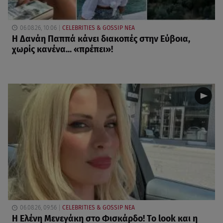
06.08.26, 10:06
CELEBRITIES & GOSSIP ΝΕΑ
Η Δανάη Παππά κάνει διακοπές στην Εύβοια,
χωρίς κανένα... «πρέπει»!
06.08.26, 09:56
CELEBRITIES & GOSSIP ΝΕΑ
Η Ελένη Μενεγάκη στο Φισκάρδο! Το look και η