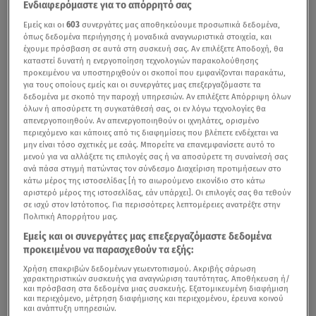
Ενδιαφερόμαστε για το απόρρητό σας
Εμείς και οι
603
συνεργάτες μας αποθηκεύουμε προσωπικά δεδομένα,
όπως δεδομένα περιήγησης ή μοναδικά αναγνωριστικά στοιχεία, και
έχουμε πρόσβαση σε αυτά στη συσκευή σας. Αν επιλέξετε Αποδοχή, θα
καταστεί δυνατή η ενεργοποίηση τεχνολογιών παρακολούθησης
προκειμένου να υποστηριχθούν οι σκοποί που εμφανίζονται παρακάτω,
για τους οποίους εμείς και οι συνεργάτες μας επεξεργαζόμαστε τα
δεδομένα με σκοπό την παροχή υπηρεσιών. Αν επιλέξετε Απόρριψη όλων
όλων ή αποσύρετε τη συγκατάθεσή σας, οι εν λόγω τεχνολογίες θα
απενεργοποιηθούν. Αν απενεργοποιηθούν οι ιχνηλάτες, ορισμένο
περιεχόμενο και κάποιες από τις διαφημίσεις που βλέπετε ενδέχεται να
Ραγδαία άνοδο καταγράφει η ελληνική συμμετοχή στη
μην είναι τόσο σχετικές με εσάς. Μπορείτε να επανεμφανίσετε αυτό το
μενού για να αλλάξετε τις επιλογές σας ή να αποσύρετε τη συναίνεσή σας
Eurovision 2026
με τον
Akyla
, σύμφωνα με όσα
ανά πάσα στιγμή πατώντας τον σύνδεσμο Διαχείριση προτιμήσεων στο
παρουσιάστηκαν στο
Breakfast@Star,
όπου έγινε
κάτω μέρος της ιστοσελίδας [ή το αιωρούμενο εικονίδιο στο κάτω
αριστερό μέρος της ιστοσελίδας, εάν υπάρχει]. Οι επιλογές σας θα τεθούν
εκτενής ανάλυση της σκηνικής παρουσίας και της
σε ισχύ στον Ιστότοπος. Για περισσότερες λεπτομέρειες ανατρέξτε στην
δυναμικής του τραγουδιού στα διεθνή προγνωστικά.
Πολιτική Απορρήτου μας.
Εμείς και οι συνεργάτες μας επεξεργαζόμαστε δεδομένα
Το κλίμα στην εκπομπή ήταν ιδιαίτερα ενθουσιώδες, με
προκειμένου να παρασχεθούν τα εξής:
τους συντελεστές να μιλούν για μια εμφάνιση που έχει
Χρήση επακριβών δεδομένων γεωεντοπισμού. Ακριβής σάρωση
ήδη καταφέρει να ανεβάσει αισθητά την Ελλάδα στα
χαρακτηριστικών συσκευής για αναγνώριση ταυτότητας. Αποθήκευση ή/
και πρόσβαση στα δεδομένα μιας συσκευής. Εξατομικευμένη διαφήμιση
στοιχήματα και να τη βάλει δυναμικά στη συζήτηση για
και περιεχόμενο, μέτρηση διαφήμισης και περιεχομένου, έρευνα κοινού
και ανάπτυξη υπηρεσιών.