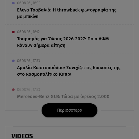
06.08.26 , 18:30
Ελενα Τσαβαλιά: Η throwback φωτογραφία της
με μπικίνι!
06.08.26 , 18:12
Τουρισμός για Όλους 2026-2027: Ποια ΑΦΜ
κάνουν σήμερα αίτηση
06.08.26 , 17:53
Αμαλία Κωστοπούλου: Συνεχίζει τις διακοπές της
στο κοσμοπολίτικο Κάπρι
06.08.26 , 17:53
Mercedes-Benz GLB: Τώρα με όφελος 2.000
ευρώ
Περισσότερα
06.08.26 , 17:43
Συμφωνία Ιράν – Ομάν για τα Στενά του Ορμούζ
VIDEOS