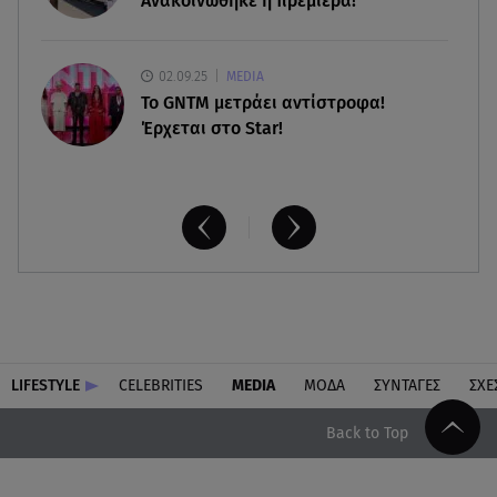
Ανακοινώθηκε η πρεμιέρα!
02.09.25
MEDIA
Το GNTM μετράει αντίστροφα!
Έρχεται στο Star!
LIFESTYLE
CELEBRITIES
MEDIA
ΜΟΔΑ
ΣΥΝΤΑΓΕΣ
ΣΧΕ
Back to Top