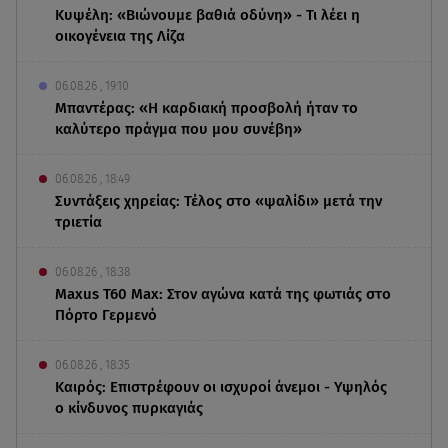
Κυψέλη: «Βιώνουμε βαθιά οδύνη» - Τι λέει η
οικογένεια της Λίζα
06.08.26 , 19:10
Μπαντέρας: «Η καρδιακή προσβολή ήταν το
καλύτερο πράγμα που μου συνέβη»
06.08.26 , 18:49
Συντάξεις χηρείας: Τέλος στο «ψαλίδι» μετά την
τριετία
06.08.26 , 18:38
Maxus T60 Max: Στον αγώνα κατά της φωτιάς στο
Πόρτο Γερμενό
06.08.26 , 18:35
Καιρός: Επιστρέφουν οι ισχυροί άνεμοι - Υψηλός
ο κίνδυνος πυρκαγιάς