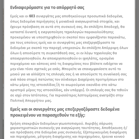
Ενδιαφερόμαστε για το απόρρητό σας
Εμείς και οι
603
συνεργάτες μας αποθηκεύουμε προσωπικά δεδομένα,
όπως δεδομένα περιήγησης ή μοναδικά αναγνωριστικά στοιχεία, και
έχουμε πρόσβαση σε αυτά στη συσκευή σας. Αν επιλέξετε Αποδοχή, θα
καταστεί δυνατή η ενεργοποίηση τεχνολογιών παρακολούθησης
προκειμένου να υποστηριχθούν οι σκοποί που εμφανίζονται παρακάτω,
για τους οποίους εμείς και οι συνεργάτες μας επεξεργαζόμαστε τα
δεδομένα με σκοπό την παροχή υπηρεσιών. Αν επιλέξετε Απόρριψη όλων
όλων ή αποσύρετε τη συγκατάθεσή σας, οι εν λόγω τεχνολογίες θα
απενεργοποιηθούν. Αν απενεργοποιηθούν οι ιχνηλάτες, ορισμένο
περιεχόμενο και κάποιες από τις διαφημίσεις που βλέπετε ενδέχεται να
μην είναι τόσο σχετικές με εσάς. Μπορείτε να επανεμφανίσετε αυτό το
μενού για να αλλάξετε τις επιλογές σας ή να αποσύρετε τη συναίνεσή σας
ανά πάσα στιγμή πατώντας τον σύνδεσμο Διαχείριση προτιμήσεων στο
κάτω μέρος της ιστοσελίδας [ή το αιωρούμενο εικονίδιο στο κάτω
07.08.26, 13:33
αριστερό μέρος της ιστοσελίδας, εάν υπάρχει]. Οι επιλογές σας θα τεθούν
Καινούργιου:Πένθος για συνεργάτιδά της
σε ισχύ στον Ιστότοπος. Για περισσότερες λεπτομέρειες ανατρέξτε στην
Πολιτική Απορρήτου μας.
«Θα μου λείπεις πάντα και για πάντα»
Εμείς και οι συνεργάτες μας επεξεργαζόμαστε δεδομένα
προκειμένου να παρασχεθούν τα εξής:
Χρήση επακριβών δεδομένων γεωεντοπισμού. Ακριβής σάρωση
χαρακτηριστικών συσκευής για αναγνώριση ταυτότητας. Αποθήκευση ή/
και πρόσβαση στα δεδομένα μιας συσκευής. Εξατομικευμένη διαφήμιση
και περιεχόμενο, μέτρηση διαφήμισης και περιεχομένου, έρευνα κοινού