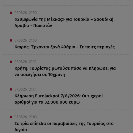
07.08.26 , 21:50
«Συμφωνία της Μέκκας» για Τουρκία – Σαουδική
Αραβία - Πακιστάν
07.08.26 , 21:50
Καιρός: Έρχονται ξανά 40άρια - Σε ποιες περιοχές
07.08.26 , 21:32
Κρήτη: Τουρίστας ρωτούσε πόσο να πληρώσει για
να ασελγήσει σε 10χρονη
07.08.26 , 21:17
Κλήρωση Eurojackpot 7/8/2026: Οι τυχεροί
αριθμοί για τα 32.000.000 ευρώ
07.08.26 , 21:03
Σε τρία επίπεδα οι παραβιάσεις της Τουρκίας στο
Αιγαίο