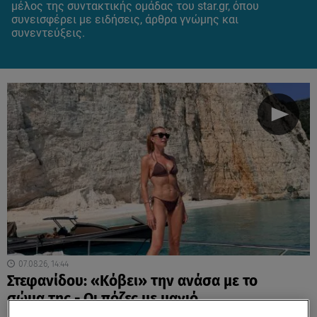
μέλος της συντακτικής ομάδας του star.gr, όπου
συνεισφέρει με ειδήσεις, άρθρα γνώμης και
συνεντεύξεις.
07.08.26, 14:44
Στεφανίδου: «Κόβει» την ανάσα με το
σώμα της - Οι πόζες με μαγιό