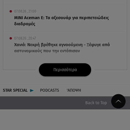
07.08.26 , 21:00
MINI Aceman E: Τα αξεσουάρ για περιπετειώδεις
διαδρομές
07.08.26 , 20:47
Χανιά: Νεκρή βρέθηκε αγνοούμενη - Ξέφυγε από
αστυνομικούς που την εντόπισαν
07.08.26 , 20:18
Περισσότερα
Μυστράς: Κρίσιμος για το κατηγορητήριο ο χρόνος
θανάτου του 90χρονου
STAR SPECIAL
PODCASTS
'ΑΠΟΨΗ
07.08.26 , 20:13
Κυψέλη: Tι βρέθηκε στο διαμέρισμα της 38χρονης
Back to Top
Λίζα
07.08.26 , 19:15
Συντάξεις Σεπτεμβρίου: Πότε θα μπουν τα χρήματα