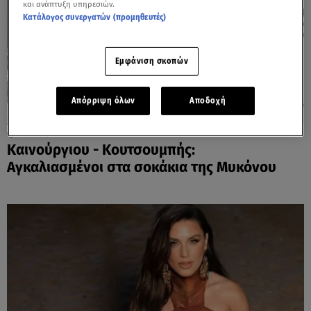
και ανάπτυξη υπηρεσιών.
Κατάλογος συνεργατών (προμηθευτές)
Εμφάνιση σκοπών
Απόρριψη όλων
Αποδοχή
07.08.26, 11:02
Καινούργιου - Κουτσουμπής:
Αγκαλιασμένοι στα σοκάκια της Μυκόνου