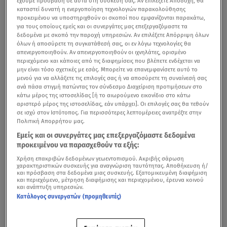
έχουμε πρόσβαση σε αυτά στη συσκευή σας. Αν επιλέξετε Αποδοχή, θα
καταστεί δυνατή η ενεργοποίηση τεχνολογιών παρακολούθησης
προκειμένου να υποστηριχθούν οι σκοποί που εμφανίζονται παρακάτω,
για τους οποίους εμείς και οι συνεργάτες μας επεξεργαζόμαστε τα
δεδομένα με σκοπό την παροχή υπηρεσιών. Αν επιλέξετε Απόρριψη όλων
όλων ή αποσύρετε τη συγκατάθεσή σας, οι εν λόγω τεχνολογίες θα
απενεργοποιηθούν. Αν απενεργοποιηθούν οι ιχνηλάτες, ορισμένο
περιεχόμενο και κάποιες από τις διαφημίσεις που βλέπετε ενδέχεται να
μην είναι τόσο σχετικές με εσάς. Μπορείτε να επανεμφανίσετε αυτό το
μενού για να αλλάξετε τις επιλογές σας ή να αποσύρετε τη συναίνεσή σας
ανά πάσα στιγμή πατώντας τον σύνδεσμο Διαχείριση προτιμήσεων στο
κάτω μέρος της ιστοσελίδας [ή το αιωρούμενο εικονίδιο στο κάτω
αριστερό μέρος της ιστοσελίδας, εάν υπάρχει]. Οι επιλογές σας θα τεθούν
σε ισχύ στον Ιστότοπος. Για περισσότερες λεπτομέρειες ανατρέξτε στην
Πολιτική Απορρήτου μας.
Εμείς και οι συνεργάτες μας επεξεργαζόμαστε δεδομένα
προκειμένου να παρασχεθούν τα εξής:
Χρήση επακριβών δεδομένων γεωεντοπισμού. Ακριβής σάρωση
χαρακτηριστικών συσκευής για αναγνώριση ταυτότητας. Αποθήκευση ή/
και πρόσβαση στα δεδομένα μιας συσκευής. Εξατομικευμένη διαφήμιση
και περιεχόμενο, μέτρηση διαφήμισης και περιεχομένου, έρευνα κοινού
και ανάπτυξη υπηρεσιών.
Κατάλογος συνεργατών (προμηθευτές)