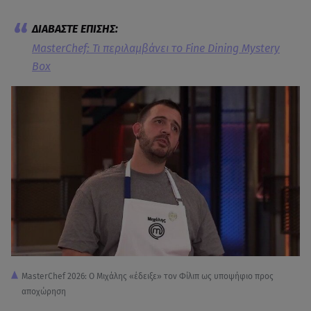
MasterChef: Τι περιλαμβάνει το Fine Dining Mystery
Box
MasterChef 2026: Ο Μιχάλης «έδειξε» τον Φίλιπ ως υποψήφιο προς
αποχώρηση