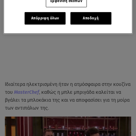
Εμφάνιση σκοπών
Απόρριψη όλων
Αποδοχή
Ιδιαίτερα ηλεκτρισμένη ήταν η ατμόσφαιρα στην κουζίνα
του
MasterChef
, καθώς η μπλε μπριγάδα καλείται να
βγάλει τα μπλοκάκια της και να αποφασίσει για τη μοίρα
των αντιπάλων της.