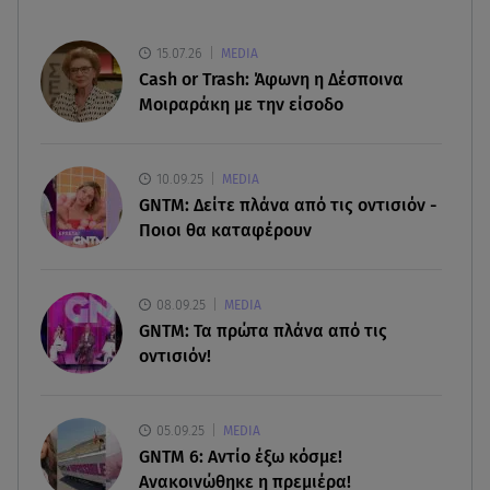
38χρονης Λίζα
15.07.26
MEDIA
07.08.26 , 19:15
Cash or Trash: Άφωνη η Δέσποινα
Συντάξεις Σεπτεμβρίου: Πότε θα μπουν τα
Μοιραράκη με την είσοδο
χρήματα στους λογαριασμούς
07.08.26 , 18:45
10.09.25
MEDIA
Φωτιά στο Στεφάνι Κορίνθου: Μήνυμα από το 112
GNTM: Δείτε πλάνα από τις οντισιόν -
- Σηκώθηκαν εναέρια μέσα
Ποιοι θα καταφέρουν
07.08.26 , 18:34
Έξοδος Αυγούστου: Στο 100% η πληρότητα για
08.09.25
MEDIA
Κυκλάδες
GNTM: Τα πρώτα πλάνα από τις
οντισιόν!
07.08.26 , 17:44
Παιδικοί σταθμοί: Πότε βγαίνουν τα προσωρινά
αποτελέσματα
05.09.25
MEDIA
GNTM 6: Αντίο έξω κόσμε!
Ανακοινώθηκε η πρεμιέρα!