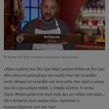
MasterChef 2026: Ο Ανδρέας ψηφίστηκε πρώτη φορά
«
Είμαι ο μόνος που δεν έχω πάρει μαύρη ποδιά και δεν έχω
πάει κάτω να μαγειρέψω και νομίζω που την νευριάζει
αυτό. Μπορεί να νευριάζει και τους μπλε που είμαι ο μόνος
που δεν έχω μαύρη ποδιά. Ε, έπαιξα έξυπνα. Τι να πω
τώρα. Μπήκα μέσα έτσι σιγά σιγά. Δεν με είδανε και τώρα...
Ωπ ο Ανδρέας είναι ακόμα εδώ
», σχολίασε ο
διαγωνιζόμενος στο cue του/