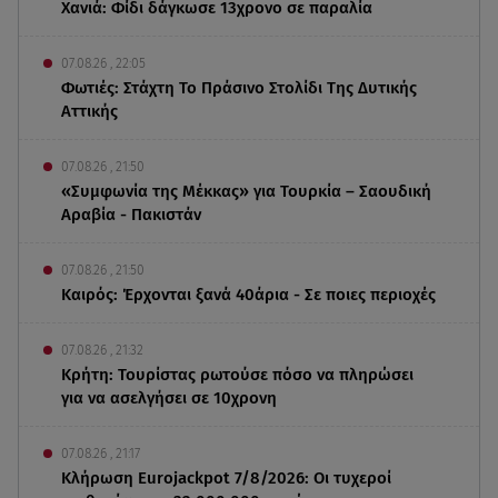
Χανιά: Φίδι δάγκωσε 13χρονο σε παραλία
07.08.26 , 22:05
Φωτιές: Στάχτη Το Πράσινο Στολίδι Της Δυτικής
Αττικής
07.08.26 , 21:50
«Συμφωνία της Μέκκας» για Τουρκία – Σαουδική
Αραβία - Πακιστάν
07.08.26 , 21:50
Καιρός: Έρχονται ξανά 40άρια - Σε ποιες περιοχές
07.08.26 , 21:32
Κρήτη: Τουρίστας ρωτούσε πόσο να πληρώσει
για να ασελγήσει σε 10χρονη
07.08.26 , 21:17
Κλήρωση Eurojackpot 7/8/2026: Οι τυχεροί