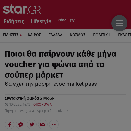
Ειδήσεις
Lifestyle
ΕΙΔΗΣΕΙΣ
ΚΑΙΡΟΣ
ΕΛΛΑΔΑ
ΚΟΣΜΟΣ
ΠΟΛΙΤΙΚΗ
ΕΚΛΟΓ
Ποιοι θα παίρνουν κάθε μήνα
voucher για ψώνια από το
σούπερ μάρκετ
Θα έχει την μορφή ενός market pass
Συντακτική Ομάδα
STAR.GR
10.05.26, 14:43
ΟΙΚΟΝΟΜΙΑ
Πηγή: dnews.gr φωτογραφία Ευρωκίνηση