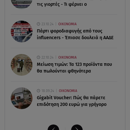
τις γιορτές - Τι φέρνει ο
Sr.
10.08.26 , 08:49
23.10.24
ΟΙΚΟΝΟΜΙΑ
Τούνη: Αυτός είναι ο εξωτικός προορισμός που
Πάρτι φοροδιαφυγής από τους
επέλεξε για τα γενέθλιά της
influencers - Έπιασε δουλειά η ΑΑΔΕ
10.08.26 , 08:41
Μαρία Μενούνος: «Η Ελλάδα έχει γίνει μέρος της
22.10.24
ΟΙΚΟΝΟΜΙΑ
θεραπείας μου»
Μείωση τιμών: Τα 123 προϊόντα που
θα πωλούνται φθηνότερα
18.09.24
ΟΙΚΟΝΟΜΙΑ
Gigabit Voucher: Πώς θα πάρετε
επιδότηση 200 ευρώ για γρήγορο