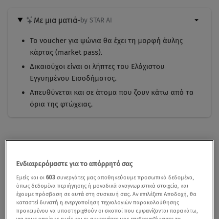
Με μια ματιά
-
by STAR AI
Το voucher για ψώνια θα έχει τη μορφή άυλης
κάρτας (market pass).
Δικαιούχοι είναι οι λήπτες του Ελάχιστου
Εγγυημένου Εισοδήματος.
Απευθύνεται και σε άτομα που ζουν κάτω από τα
όρια της φτώχειας.
Ενδιαφερόμαστε για το απόρρητό σας
Εμείς και οι
603
συνεργάτες μας αποθηκεύουμε προσωπικά δεδομένα,
όπως δεδομένα περιήγησης ή μοναδικά αναγνωριστικά στοιχεία, και
έχουμε πρόσβαση σε αυτά στη συσκευή σας. Αν επιλέξετε Αποδοχή, θα
καταστεί δυνατή η ενεργοποίηση τεχνολογιών παρακολούθησης
προκειμένου να υποστηριχθούν οι σκοποί που εμφανίζονται παρακάτω,
για τους οποίους εμείς και οι συνεργάτες μας επεξεργαζόμαστε τα