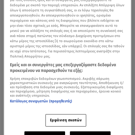
δεδομένα με σκοπό την παροχή υπηρεσιών. Αν επιλέξετε Απόρριψη όλων
όλων ή αποσύρετε τη συγκατάθεσή σας, οι εν λόγω τεχνολογίες θα
απενεργοποιηθούν. Αν απενεργοποιηθούν οι ιχνηλάτες, ορισμένο
περιεχόμενο και κάποιες από τις διαφημίσεις που βλέπετε ενδέχεται να
μην είναι τόσο σχετικές με εσάς. Μπορείτε να επανεμφανίσετε αυτό το
μενού για να αλλάξετε τις επιλογές σας ή να αποσύρετε τη συναίνεσή σας
ανά πάσα στιγμή πατώντας τον σύνδεσμο Διαχείριση προτιμήσεων στο
κάτω μέρος της ιστοσελίδας [ή το αιωρούμενο εικονίδιο στο κάτω
αριστερό μέρος της ιστοσελίδας, εάν υπάρχει]. Οι επιλογές σας θα τεθούν
σε ισχύ στον Ιστότοπος. Για περισσότερες λεπτομέρειες ανατρέξτε στην
Πολιτική Απορρήτου μας.
Εμείς και οι συνεργάτες μας επεξεργαζόμαστε δεδομένα
προκειμένου να παρασχεθούν τα εξής:
Χρήση επακριβών δεδομένων γεωεντοπισμού. Ακριβής σάρωση
χαρακτηριστικών συσκευής για αναγνώριση ταυτότητας. Αποθήκευση ή/
και πρόσβαση στα δεδομένα μιας συσκευής. Εξατομικευμένη διαφήμιση
και περιεχόμενο, μέτρηση διαφήμισης και περιεχομένου, έρευνα κοινού
και ανάπτυξη υπηρεσιών.
Κατάλογος συνεργατών (προμηθευτές)
Εμφάνιση σκοπών