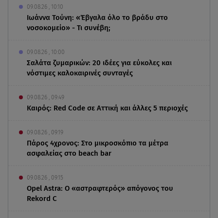
09.08.26 , 10:10
Ιωάννα Τούνη: «Έβγαλα όλο το βράδυ στο
νοσοκομείο» - Τι συνέβη;
09.08.26 , 10:00
Σαλάτα ζυμαρικών: 20 ιδέες για εύκολες και
νόστιμες καλοκαιρινές συνταγές
09.08.26 , 09:49
Καιρός: Red Code σε Αττική και άλλες 5 περιοχές
09.08.26 , 09:19
Πάρος 4χρονος: Στο μικροσκόπιο τα μέτρα
ασφαλείας στο beach bar
09.08.26 , 09:15
Opel Astra: Ο «αστραφτερός» απόγονος του
Rekord C