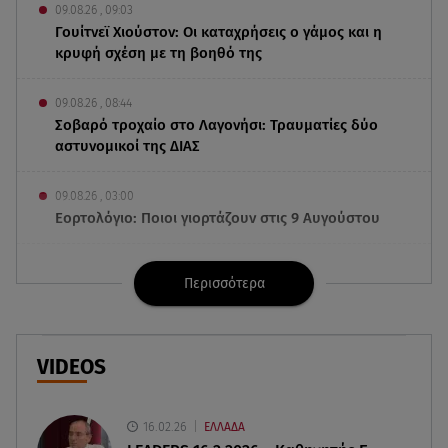
09.08.26 , 09:03
Γουίτνεϊ Χιούστον: Οι καταχρήσεις ο γάμος και η
κρυφή σχέση με τη βοηθό της
09.08.26 , 08:44
Σοβαρό τροχαίο στο Λαγονήσι: Τραυματίες δύο
αστυνομικοί της ΔΙΑΣ
09.08.26 , 03:00
Εορτολόγιο: Ποιοι γιορτάζουν στις 9 Αυγούστου
08.08.26 , 23:55
Περισσότερα
Αττική: Μπαράζ διαρρήξεων – Λεία 70.000 ευρώ
από μεζονέτα
08.08.26 , 23:30
VIDEOS
Greek Mafia: Χειροπέδες σε «Πίτμπουλ» και
«Μπουλντόγκ»
16.02.26
ΕΛΛΑΔΑ