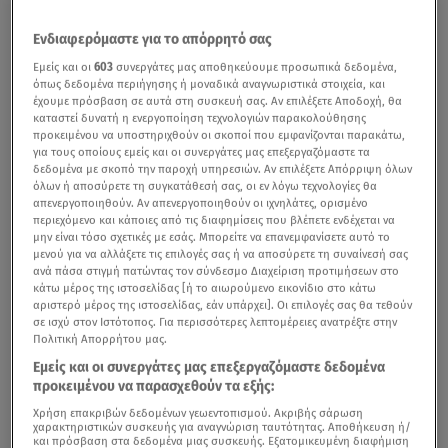
Ενδιαφερόμαστε για το απόρρητό σας
Εμείς και οι
603
συνεργάτες μας αποθηκεύουμε προσωπικά δεδομένα,
όπως δεδομένα περιήγησης ή μοναδικά αναγνωριστικά στοιχεία, και
έχουμε πρόσβαση σε αυτά στη συσκευή σας. Αν επιλέξετε Αποδοχή, θα
καταστεί δυνατή η ενεργοποίηση τεχνολογιών παρακολούθησης
προκειμένου να υποστηριχθούν οι σκοποί που εμφανίζονται παρακάτω,
για τους οποίους εμείς και οι συνεργάτες μας επεξεργαζόμαστε τα
δεδομένα με σκοπό την παροχή υπηρεσιών. Αν επιλέξετε Απόρριψη όλων
όλων ή αποσύρετε τη συγκατάθεσή σας, οι εν λόγω τεχνολογίες θα
απενεργοποιηθούν. Αν απενεργοποιηθούν οι ιχνηλάτες, ορισμένο
περιεχόμενο και κάποιες από τις διαφημίσεις που βλέπετε ενδέχεται να
μην είναι τόσο σχετικές με εσάς. Μπορείτε να επανεμφανίσετε αυτό το
μενού για να αλλάξετε τις επιλογές σας ή να αποσύρετε τη συναίνεσή σας
ανά πάσα στιγμή πατώντας τον σύνδεσμο Διαχείριση προτιμήσεων στο
κάτω μέρος της ιστοσελίδας [ή το αιωρούμενο εικονίδιο στο κάτω
αριστερό μέρος της ιστοσελίδας, εάν υπάρχει]. Οι επιλογές σας θα τεθούν
σε ισχύ στον Ιστότοπος. Για περισσότερες λεπτομέρειες ανατρέξτε στην
Πολιτική Απορρήτου μας.
Εμείς και οι συνεργάτες μας επεξεργαζόμαστε δεδομένα
προκειμένου να παρασχεθούν τα εξής:
Χρήση επακριβών δεδομένων γεωεντοπισμού. Ακριβής σάρωση
χαρακτηριστικών συσκευής για αναγνώριση ταυτότητας. Αποθήκευση ή/
και πρόσβαση στα δεδομένα μιας συσκευής. Εξατομικευμένη διαφήμιση