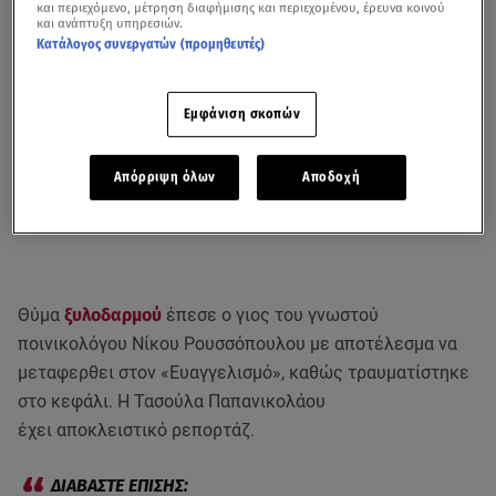
και περιεχόμενο, μέτρηση διαφήμισης και περιεχομένου, έρευνα κοινού
και ανάπτυξη υπηρεσιών.
Κατάλογος συνεργατών (προμηθευτές)
Εμφάνιση σκοπών
Απόρριψη όλων
Αποδοχή
Θύμα
ξυλοδαρμού
έπεσε ο γιος του γνωστού
ποινικολόγου Νίκου Ρουσσόπουλου με αποτέλεσμα να
μεταφερθει στον «Ευαγγελισμό», καθώς τραυματίστηκε
στο κεφάλι. Η Τασούλα Παπανικολάου
έχει αποκλειστικό ρεπορτάζ.