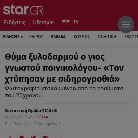
Ειδήσεις
Lifestyle
ΕΙΔΗΣΕΙΣ
ΚΑΙΡΟΣ
ΕΛΛΑΔΑ
ΚΟΣΜΟΣ
ΠΟΛΙΤΙΚΗ
ΕΚΛΟΓ
Θύμα ξυλοδαρμού ο γιος
γνωστού ποινικολόγου- «Tον
χτύπησαν με σιδηρογροθιά»
Φωτογραφία ντοκουμέντο από τα τραύματα
του 20χρονου
Συντακτική Ομάδα
STAR.GR
25.04.26, 23:46
ΕΛΛΑΔΑ
Πηγή: Κεντρικό δελτίο ειδήσεων Star