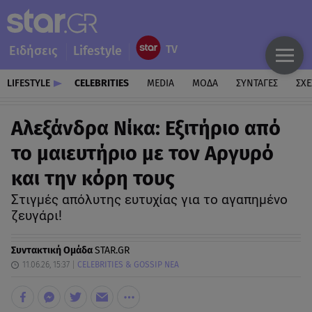
Ειδήσεις
Lifestyle
LIFESTYLE
CELEBRITIES
MEDIA
ΜΟΔΑ
ΣΥΝΤΑΓΕΣ
ΣΧΕ
Αλεξάνδρα Νίκα: Εξιτήριο από
το μαιευτήριο με τον Αργυρό
και την κόρη τους
Στιγμές απόλυτης ευτυχίας για το αγαπημένο
ζευγάρι!
Συντακτική Ομάδα
STAR.GR
11.06.26, 15:37
CELEBRITIES & GOSSIP ΝΕΑ