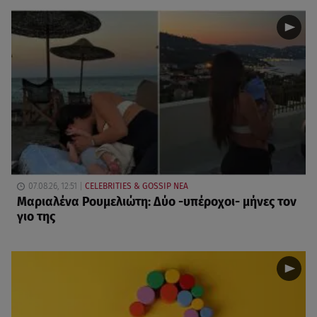
07.08.26, 12:51
CELEBRITIES & GOSSIP ΝΕΑ
Μαριαλένα Ρουμελιώτη: Δύο -υπέροχοι- μήνες τον
γιο της