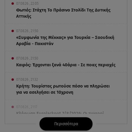
07.08.26 , 22:05
Φωτιές: Στάχτη Το Πράσινο Στολίδι Της Δυτικής
Αττικής
07.08.26 , 21:50
«Συμφωνία της Μέκκας» για Τουρκία – Σαουδική
Αραβία - Πακιστάν
07.08.26 , 21:50
Καιρός: Έρχονται ξανά 40άρια - Σε ποιες περιοχές
07.08.26 , 21:32
Κρήτη: Τουρίστας ρωτούσε πόσο να πληρώσει
για να ασελγήσει σε 10χρονη
07.08.26 , 21:17
Κλήρωση Eurojackpot 7/8/2026: Οι τυχεροί
αριθμοί για τα 32.000.000 ευρώ
Περισσότερα