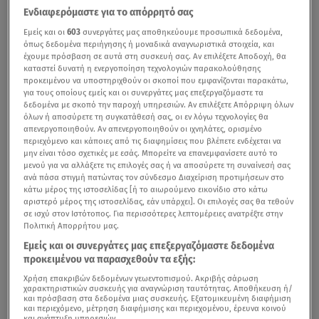
Ενδιαφερόμαστε για το απόρρητό σας
Εμείς και οι
603
συνεργάτες μας αποθηκεύουμε προσωπικά δεδομένα,
όπως δεδομένα περιήγησης ή μοναδικά αναγνωριστικά στοιχεία, και
έχουμε πρόσβαση σε αυτά στη συσκευή σας. Αν επιλέξετε Αποδοχή, θα
καταστεί δυνατή η ενεργοποίηση τεχνολογιών παρακολούθησης
προκειμένου να υποστηριχθούν οι σκοποί που εμφανίζονται παρακάτω,
για τους οποίους εμείς και οι συνεργάτες μας επεξεργαζόμαστε τα
δεδομένα με σκοπό την παροχή υπηρεσιών. Αν επιλέξετε Απόρριψη όλων
όλων ή αποσύρετε τη συγκατάθεσή σας, οι εν λόγω τεχνολογίες θα
απενεργοποιηθούν. Αν απενεργοποιηθούν οι ιχνηλάτες, ορισμένο
περιεχόμενο και κάποιες από τις διαφημίσεις που βλέπετε ενδέχεται να
μην είναι τόσο σχετικές με εσάς. Μπορείτε να επανεμφανίσετε αυτό το
μενού για να αλλάξετε τις επιλογές σας ή να αποσύρετε τη συναίνεσή σας
ανά πάσα στιγμή πατώντας τον σύνδεσμο Διαχείριση προτιμήσεων στο
κάτω μέρος της ιστοσελίδας [ή το αιωρούμενο εικονίδιο στο κάτω
αριστερό μέρος της ιστοσελίδας, εάν υπάρχει]. Οι επιλογές σας θα τεθούν
σε ισχύ στον Ιστότοπος. Για περισσότερες λεπτομέρειες ανατρέξτε στην
Πολιτική Απορρήτου μας.
Εμείς και οι συνεργάτες μας επεξεργαζόμαστε δεδομένα
προκειμένου να παρασχεθούν τα εξής:
Χρήση επακριβών δεδομένων γεωεντοπισμού. Ακριβής σάρωση
χαρακτηριστικών συσκευής για αναγνώριση ταυτότητας. Αποθήκευση ή/
και πρόσβαση στα δεδομένα μιας συσκευής. Εξατομικευμένη διαφήμιση
και περιεχόμενο, μέτρηση διαφήμισης και περιεχομένου, έρευνα κοινού
και ανάπτυξη υπηρεσιών.