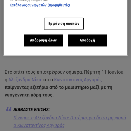
Κατάλογος συνεργατών (προμηθευτές)
Εμφάνιση σκοπών
Απόρριψη όλων
Αποδοχή
Στο σπίτι τους επιστρέφουν σήμερα, Πέμπτη 11 Ιουνίου,
η
Αλεξάνδρα Νίκα
και ο
Κωνσταντίνος Αργυρός
,
παίρνοντας εξιτήριο από το μαιευτήριο μαζί με τη
νεογέννητη κόρη τους.
Γέννησε η Αλεξάνδρα Νίκα: Πατέρας για δεύτερη φορά
ο Κωνσταντίνος Αργυρός