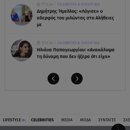
17.12.24
CELEBRITIES & GOSSIP ΝΕΑ
Δημήτρης Ήμελλος: «Λύγισε» ο
αδερφός του μιλώντας στο Αλήθειες
με
17.12.24
CELEBRITIES & GOSSIP ΝΕΑ
Ηλιάνα Παπαγεωργίου: «Ανακάλυψα
τη δύναμη που δεν ήξερα ότι είχα»
LIFESTYLE
CELEBRITIES
MEDIA
ΜΟΔΑ
ΣΥΝΤΑΓΕΣ
ΣΧΕ