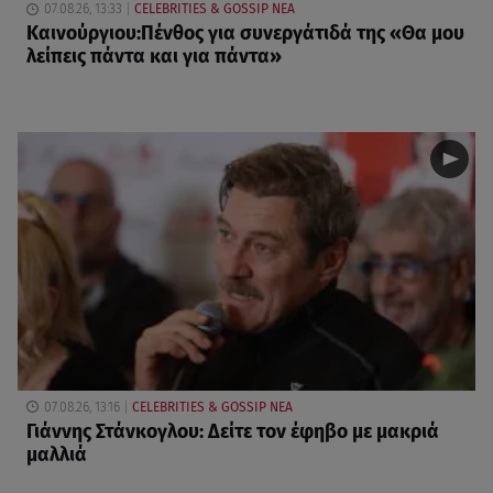
07.08.26, 13:33
CELEBRITIES & GOSSIP ΝΕΑ
Καινούργιου:Πένθος για συνεργάτιδά της «Θα μου
λείπεις πάντα και για πάντα»
07.08.26, 13:16
CELEBRITIES & GOSSIP ΝΕΑ
Γιάννης Στάνκογλου: Δείτε τον έφηβο με μακριά
μαλλιά