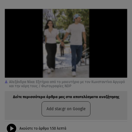
Αλεξάνδρα Νίκα: Εξιτήριο από το μαιευτήριο με τον Κωνσταντίνο Αργυρό
και την κόρη τους / Φωτογραφίες NDP
Δείτε περισσότερα άρθρα μας στα αποτελέσματα αναζήτησης
Add star.gr on Google
Ακούστε το άρθρο
1:50
λεπτά