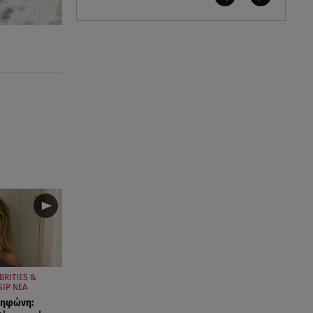
BRITIES &
IP ΝΕΑ
ληφώνη: