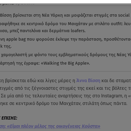
α ματιά
-
by STAR AI
Βίσση βρίσκεται στη Νέα Υόρκη και μοιράζεται στιγμές στα social
αφήθηκε σε κεντρικό δρόμο του Μανχάταν με στιλάτο outfit: λε
ισο, μπεζ παντελόνα και δερμάτινα loafers.
ινη apple bag που φορούσε έκλεψε την παράσταση, προσθέτοντ
k της.
 χαμογελαστή με φόντο τους εμβληματικούς δρόμους της Νέας Υ
νάρτησή της έγραψε: «Walking the Big Apple».
η βρίσκεται εδώ και λίγες μέρες η
Άννα Βίσση
και δε σταματ
τιγμές από τις ξέγνοιαστες στιγμές της εκεί και τις βόλτες 
. Σε μία από τις τελευταίες αναρτήσεις της στο Instagram, η
κε σε κεντρικό δρόμο του Μανχάταν, στιλάτη όπως πάντα.
ση: «Είμαι πλέον μέλος της οικογένειας Κούστα»