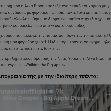
 της σήμερα η Άννα Βίσση επέλεξε ένα λευκό πουκάμισο με γ
 οποίο συνδύασε με ψηλόμεση φαρδιά παντελόνα σε μπεζ από
ο outfit ολοκληρώθηκε με δερμάτινα loafers στην ίδια χρωμα
 ηλίου και baseball cap από γνωστό οίκο μόδας.
ξεσουάρ που έκλεψε την παράσταση δεν ήταν το καπέλο, αλλ
e bag που φορούσε χιαστί. Η ιδιαίτερη τσάντα, σε σχήμα μήλ
ωσε αυτό το «κάτι» στο look της.
υς εμβληματικούς δρόμους της Νέας Υόρκης, η Άννα Βίσση π
και έγραψε: «Walking the Big Apple».
ωτογραφία της με την ιδιαίτερη τσάντα: