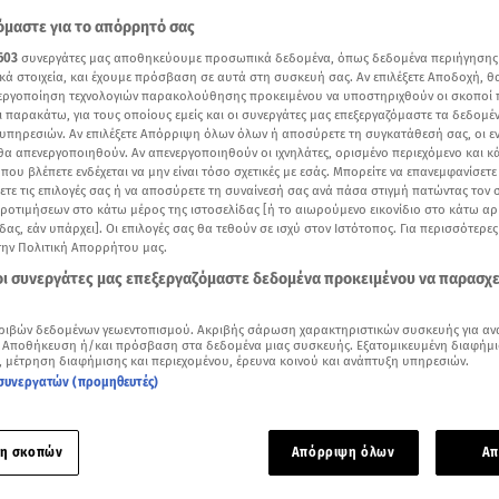
μαστε για το απόρρητό σας
603
συνεργάτες μας αποθηκεύουμε προσωπικά δεδομένα, όπως δεδομένα περιήγησης
κά στοιχεία, και έχουμε πρόσβαση σε αυτά στη συσκευή σας. Αν επιλέξετε Αποδοχή, θ
νεργοποίηση τεχνολογιών παρακολούθησης προκειμένου να υποστηριχθούν οι σκοποί
ι παρακάτω, για τους οποίους εμείς και οι συνεργάτες μας επεξεργαζόμαστε τα δεδομέ
υπηρεσιών. Αν επιλέξετε Απόρριψη όλων όλων ή αποσύρετε τη συγκατάθεσή σας, οι ε
 θα απενεργοποιηθούν. Αν απενεργοποιηθούν οι ιχνηλάτες, ορισμένο περιεχόμενο και κά
 που βλέπετε ενδέχεται να μην είναι τόσο σχετικές με εσάς. Μπορείτε να επανεμφανίσετ
ξετε τις επιλογές σας ή να αποσύρετε τη συναίνεσή σας ανά πάσα στιγμή πατώντας τον
προτιμήσεων στο κάτω μέρος της ιστοσελίδας [ή το αιωρούμενο εικονίδιο στο κάτω α
δας, εάν υπάρχει]. Οι επιλογές σας θα τεθούν σε ισχύ στον Ιστότοπος. Για περισσότερε
την Πολιτική Απορρήτου μας.
ίστρια αποθεώθηκε στο πάρτι της Ναυτιλιακής του Γιάννη Κούστα
 οι συνεργάτες μας επεξεργαζόμαστε δεδομένα προκειμένου να παρασχ
Δείτε περισσότερα άρθρα μας στα αποτελέσματα αναζήτησης
ριβών δεδομένων γεωεντοπισμού. Ακριβής σάρωση χαρακτηριστικών συσκευής για αν
 Αποθήκευση ή/και πρόσβαση στα δεδομένα μιας συσκευής. Εξατομικευμένη διαφήμι
Add star.gr on Google
, μέτρηση διαφήμισης και περιεχομένου, έρευνα κοινού και ανάπτυξη υπηρεσιών.
συνεργατών (προμηθευτές)
ε το άρθρο
1:00
λεπτά
η σκοπών
Απόρριψη όλων
Απ