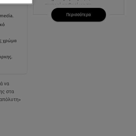
τυχεροί αριθμοί για τα
2.500.000 ευρώ
Περισσότερα
 media.
υκό
06.08.26 , 22:02
Σύγκρουση τραμ στη Γερμανία:
25 τραυματίες, 7 σε σοβαρή
ας χρώμα
κατάσταση
όρκης.
06.08.26 , 21:59
Νέες τουρκικές προκλήσεις στο
Αιγαίο - Αερομαχία με ελληνικά
F-16
ά να
της στα
06.08.26 , 21:31
 «απόλυτη»
Τροχαίο για τον Mike - Η
ανακοίνωση του ράπερ στα
social media
06.08.26 , 21:22