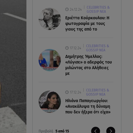
CELEBRITIES &
24.12.24
GOSSIP ΝΕΑ
Εριέττα Κούρκουλου: Η
φωτογραφία με τους
γιους της από το
CELEBRITIES &
17.12.24
GOSSIP ΝΕΑ
Δημήτρης Ήμελλος:
«Λύγισε» ο αδερφός του
μιλώντας στο Αλήθειες
με
CELEBRITIES &
17.12.24
GOSSIP ΝΕΑ
Ηλιάνα Παπαγεωργίου:
«Ανακάλυψα τη δύναμη
που δεν ήξερα ότι είχα»
Προβολή
5 από 15