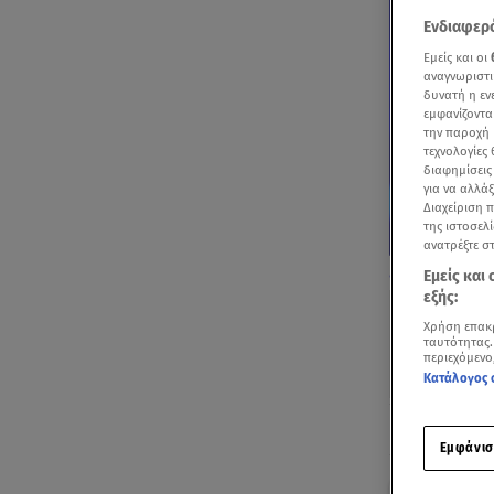
Ενδιαφερό
Εμείς και οι
αναγνωριστι
δυνατή η ε
εμφανίζοντα
την παροχή 
τεχνολογίες
διαφημίσεις
για να αλλά
Διαχείριση 
της ιστοσελί
ανατρέξτε σ
Η pop τραγουδ
Εμείς και
εξής:
Χρήση επακ
ταυτότητας.
περιεχόμενο
Κατάλογος 
Ακούστ
Εμφάνισ