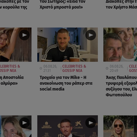
διακοπές με τον
του Σωτήρος: «Είδα τον
Διακοπές στην 
ην κορούλα της
Χριστό μπροστά μου!»
τον Χρήστο Μά
LEBRITIES &
06.08.26,
CELEBRITIES &
06.08.26,
CELE
OSSIP ΝΕΑ
21:31
GOSSIP ΝΕΑ
20:49
GOS
 η Αποστολία
Τροχαίο για τον Mike - Η
Άκης Παυλόπουλ
 αλμύρα»
ανακοίνωση του ράπερ στα
τρυφερή εξομο
social media
συζύγου του, Ελ
Φωτοπούλου