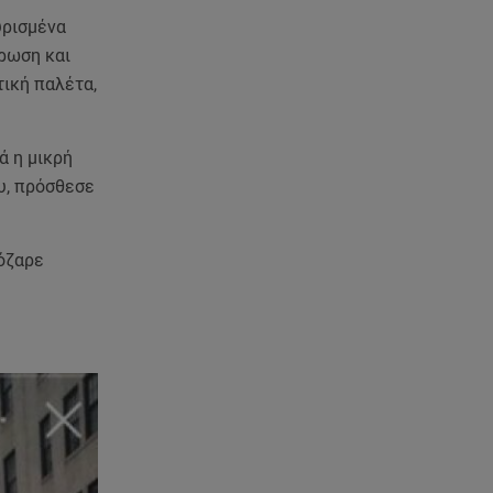
Ισραήλ - Κύπρος - Κρήτη: Το
μεγαλύτερο υποθαλάσσιο
υρισμένα
καλώδιο στον κόσμο
χρωση και
τική παλέτα,
06.08.26 , 21:07
Motor Oil: Δωρεά
πυροσβεστικών οχημάτων και
ά η μικρή
εξοπλισμού στον Άγιο Βασίλειο
ου, πρόσθεσε
06.08.26 , 20:49
Άκης Παυλόπουλος: Η τρυφερή
όζαρε
εξομολόγηση της συζύγου του,
Ελένης Φωτοπούλου
06.08.26 , 20:25
Πώς επικοινωνούν τα
ελικόπτερα στη φωτιά και ο
ρόλος του «συνδέσμου»
06.08.26 , 20:16