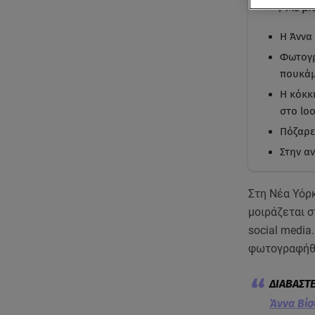
Με μι
Η Άννα 
Φωτογρ
πουκάμ
Η κόκκ
στο loo
Πόζαρε
Στην α
Στη Νέα Υόρκ
μοιράζεται σ
social media
φωτογραφήθη
Άννα Βίσ