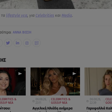
α τα
lifestyle νεα
, για
Celebrities
και
Media
.
σότερα:
ΑΝΝΑ ΒΙΣΣΗ
ΣΗΣ
LEBRITIES &
06.08.26,
CELEBRITIES &
06.08.26,
CELE
OSSIP ΝΕΑ
23:11
GOSSIP ΝΕΑ
22:39
GOSS
ρίτσου:
Αγγελική Ηλιάδη ανήμερα
Γαρυφαλλιά Κα