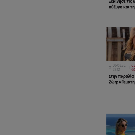
Ξεκίνησε τις 
σύζυγο και τ
06.08.26,
CE
22:12
G
Στην παραλία
Ζώη: «Γεμάτη