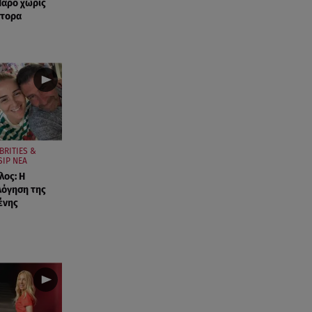
Πάρο χωρίς
στορα
BRITIES &
SIP ΝΕΑ
ος: Η
λόγηση της
ένης