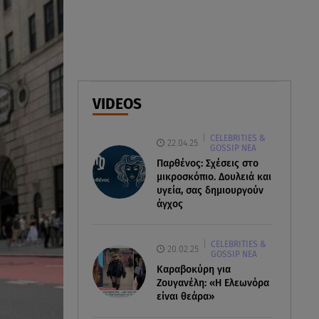
Αθηνά Οικονομάκου από την
Μπόρα Μπόρα: «Έσκασε όλη η
κούραση του χειμώνα»
06.08.26 , 20:04
Σαμοθράκη: Συγκλονιστική
VIDEOS
διάσωση 15χρονης από
δύσβατο φαράγγι
CELEBRITIES &
22.04.25
GOSSIP ΝΕΑ
06.08.26 , 19:44
Παρθένος: Σχέσεις στο
Πότε δεν επιβάλλεται φόρος
μικροσκόπιο. Δουλειά και
κληρονομιάς σε τραπεζικές
υγεία, σας δημιουργούν
καταθέσεις
άγχος
CELEBRITIES &
20.02.25
GOSSIP ΝΕΑ
Καραβοκύρη για
Ζουγανέλη: «Η Ελεωνόρα
είναι θεάρα»