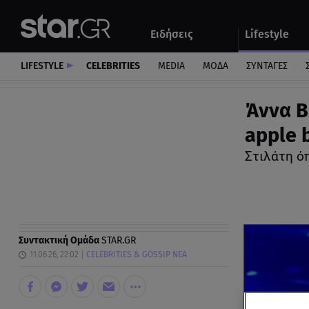
Αθλητικά
Quiz
Ειδήσεις
Lifestyle
Αυτοκίνητο
LIFESTYLE
CELEBRITIES
MEDIA
ΜΟΔΑ
ΣΥΝΤΑΓΕΣ
Άννα Β
apple 
Στιλάτη ό
Συντακτική Ομάδα
STAR.GR
11.06.26, 22:02
CELEBRITIES & GOSSIP ΝΕΑ