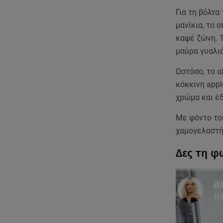
Για τη βόλτα
μανίκια, το
καφέ ζώνη. Τ
μαύρα γυαλιά
Ωστόσο, το α
κόκκινη appl
χρώμα και έδ
Με φόντο το
χαμογελαστή 
Δες τη φ