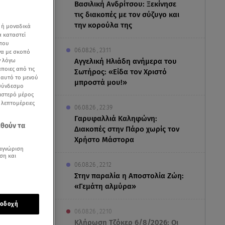
Βασιλική Ανδρίτσου: Ξεκίνησε
τις διακοπές με τον σύζυγο και
την κορούλα της
 ή μοναδικά
α καταστεί
 που
06.08.26 , 23:11
να με σκοπό
ν λόγω
Αγγελική Ηλιάδη ανήμερα του
ποιες από τις
Σωτήρος: «Είδα τον Χριστό
ε αυτό το μενού
μπροστά μου!»
 σύνδεσμο
ριστερό μέρος
ς λεπτομέρειες
06.08.26 , 22:39
Γαρυφαλλιά Καληφώνη:
εθούν τα
Διακοπές στην Πάρο χωρίς τον
Χρήστο Μάστορα
αγνώριση
ση και
06.08.26 , 22:12
Στην παραλία η Αποστολία Ζώη:
«Γεμάτη αλμύρα»
οδοχή
06.08.26 , 22:10
Κλήρωση Τζόκερ 6/8/2026: Οι