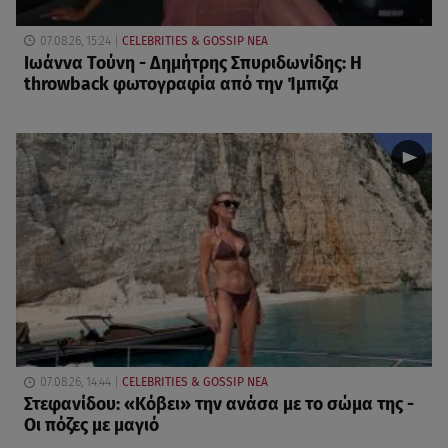
07.08.26, 15:24
CELEBRITIES & GOSSIP ΝΕΑ
Ιωάννα Τούνη - Δημήτρης Σπυριδωνίδης: Η
throwback φωτογραφία από την Ίμπιζα
07.08.26, 14:44
CELEBRITIES & GOSSIP ΝΕΑ
Στεφανίδου: «Κόβει» την ανάσα με το σώμα της -
Οι πόζες με μαγιό