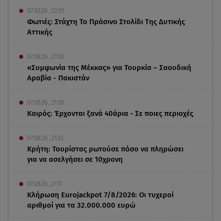
07.08.26 , 22:05
Φωτιές: Στάχτη Το Πράσινο Στολίδι Της Δυτικής
Αττικής
07.08.26 , 21:50
«Συμφωνία της Μέκκας» για Τουρκία – Σαουδική
Αραβία - Πακιστάν
07.08.26 , 21:50
Καιρός: Έρχονται ξανά 40άρια - Σε ποιες περιοχές
07.08.26 , 21:32
Κρήτη: Τουρίστας ρωτούσε πόσο να πληρώσει
για να ασελγήσει σε 10χρονη
07.08.26 , 21:17
Κλήρωση Eurojackpot 7/8/2026: Οι τυχεροί
αριθμοί για τα 32.000.000 ευρώ