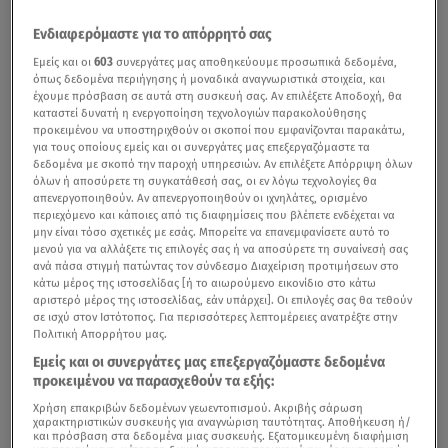
Ενδιαφερόμαστε για το απόρρητό σας
Εμείς και οι
603
συνεργάτες μας αποθηκεύουμε προσωπικά δεδομένα,
όπως δεδομένα περιήγησης ή μοναδικά αναγνωριστικά στοιχεία, και
έχουμε πρόσβαση σε αυτά στη συσκευή σας. Αν επιλέξετε Αποδοχή, θα
καταστεί δυνατή η ενεργοποίηση τεχνολογιών παρακολούθησης
προκειμένου να υποστηριχθούν οι σκοποί που εμφανίζονται παρακάτω,
για τους οποίους εμείς και οι συνεργάτες μας επεξεργαζόμαστε τα
δεδομένα με σκοπό την παροχή υπηρεσιών. Αν επιλέξετε Απόρριψη όλων
όλων ή αποσύρετε τη συγκατάθεσή σας, οι εν λόγω τεχνολογίες θα
απενεργοποιηθούν. Αν απενεργοποιηθούν οι ιχνηλάτες, ορισμένο
περιεχόμενο και κάποιες από τις διαφημίσεις που βλέπετε ενδέχεται να
μην είναι τόσο σχετικές με εσάς. Μπορείτε να επανεμφανίσετε αυτό το
μενού για να αλλάξετε τις επιλογές σας ή να αποσύρετε τη συναίνεσή σας
ανά πάσα στιγμή πατώντας τον σύνδεσμο Διαχείριση προτιμήσεων στο
κάτω μέρος της ιστοσελίδας [ή το αιωρούμενο εικονίδιο στο κάτω
αριστερό μέρος της ιστοσελίδας, εάν υπάρχει]. Οι επιλογές σας θα τεθούν
σε ισχύ στον Ιστότοπος. Για περισσότερες λεπτομέρειες ανατρέξτε στην
Πολιτική Απορρήτου μας.
Εμείς και οι συνεργάτες μας επεξεργαζόμαστε δεδομένα
προκειμένου να παρασχεθούν τα εξής:
Χρήση επακριβών δεδομένων γεωεντοπισμού. Ακριβής σάρωση
χαρακτηριστικών συσκευής για αναγνώριση ταυτότητας. Αποθήκευση ή/
και πρόσβαση στα δεδομένα μιας συσκευής. Εξατομικευμένη διαφήμιση