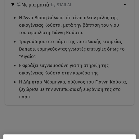
Με μια ματιά
-
by STAR AI
Η Άννα Βίσση δήλωσε ότι είναι πλέον μέλος της
οικογένειας Κούστα, μετά την βάπτιση του γιου
του εφοπλιστή Γιάννη Κούστα.
Τραγούδησε στο πάρτι της ναυτιλιακής εταιρείας
Danaos, ερμηνεύοντας γνωστές επιτυχίες όπως το
"Αιγαίο".
Εκφράζει ευγνωμοσύνη για τη στήριξη της
οικογένειας Κούστα στην καριέρα της.
Η Δήμητρα Μέρμηγκα, σύζυγος του Γιάννη Κούστα,
ξεχώρισε με την εντυπωσιακή εμφάνιση της στο
πάρτι.