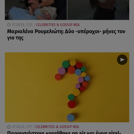
07.08.26, 12:51
CELEBRITIES & GOSSIP ΝΕΑ
Μαριαλένα Ρουμελιώτη: Δύο -υπέροχοι- μήνες τον
γιο της
07.08.26, 11:17
CELEBRITIES & GOSSIP ΝΕΑ
Παρουσιάστρια κοιμήθηκε on air και έγινε viral-