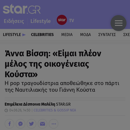
Ειδήσεις
Lifestyle
LIFESTYLE
CELEBRITIES
MEDIA
ΜΟΔΑ
ΣΥΝΤΑΓΕΣ
ΣΧΕ
Άννα Βίσση: «Είμαι πλέον
μέλος της οικογένειας
Κούστα»
Η pop τραγουδίστρια αποθεώθηκε στο πάρτι
της Ναυτιλιακής του Γιάννη Κούστα
Επιμέλεια
Δέσποινα Μαλέλη
STAR.GR
04.06.26, 14:50
CELEBRITIES & GOSSIP ΝΕΑ