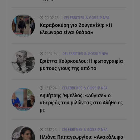
07.08.26 , 19:15
Συντάξεις Σεπτεμβρίου: Πότε θα μπουν τα
20.02.25
CELEBRITIES & GOSSIP ΝΕΑ
χρήματα στους λογαριασμούς
Καραβοκύρη για Ζουγανέλη: «Η
Ελεωνόρα είναι θεάρα»
07.08.26 , 18:45
Φωτιά στο Στεφάνι Κορίνθου: Μήνυμα από το 112
- Σηκώθηκαν εναέρια μέσα
24.12.24
CELEBRITIES & GOSSIP ΝΕΑ
Εριέττα Κούρκουλου: Η φωτογραφία
με τους γιους της από το
07.08.26 , 18:34
Έξοδος Αυγούστου: Στο 100% η πληρότητα για
Κυκλάδες
17.12.24
CELEBRITIES & GOSSIP ΝΕΑ
Δημήτρης Ήμελλος: «Λύγισε» ο
αδερφός του μιλώντας στο Αλήθειες
με
17.12.24
CELEBRITIES & GOSSIP ΝΕΑ
Ηλιάνα Παπαγεωργίου: «Ανακάλυψα