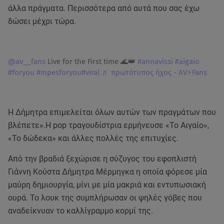
άλλα πράγματα. Περισσότερα από αυτά που σας έχω
δώσει μέχρι τώρα.
@av__fans
Live for the First time 🌊👑
#annavissi
#aigaio
#foryou
#mpesforyou
#viral
♬ πρωτότυπος ήχος - AV⚡️Fans
Η Δήμητρα επιμελείται όλων αυτών των πραγμάτων που
βλέπετε».H pop τραγουδίστρια ερμήνευσε «Το Αιγαίο»,
«Το δώδεκα» και άλλες πολλές της επιτυχίες.
Από την βραδιά ξεχώρισε η σύζυγος του εφοπλιστή
Γιάννη Κούστα Δήμητρα Μέρμηγκα η οποία φόρεσε μία
μαύρη δημιουργία, μίνι με μία μακριά και εντυπωσιακή
ουρά. Το λουκ της συμπλήρωσαν οι ψηλές γόβες που
αναδείκνυαν το καλλίγραμμο κορμί της.