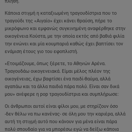
πλήθη.
Κάποια στιγμή η καταξιωμένη τραγουδίστρια που το
τραγούδι της «Αιγαίο» έχει κάνει θραύση, πήρε το
μικρόφωνο και εμφανώς συγκινημένη αναφέρθηκε στην
οικογένεια Κούστα, με την οποία εκτός από βαθιά φιλία
την ενώνει και μία κουμπαριά καθώς έχει βαπτίσει τον
ενάμιση έτους γιο του εφοπλιστή.
«Ετοιμάζουμε, όπως ξέρετε, το Αθηνών Αρένα.
Τραγουδάω οικογενειακά. Είμαι μέλος πλέον της
οικογένειας, έχω βαφτίσει ένα παιδί-θαύμα, αλλά
αγαπάω και τα άλλα παιδιά πάρα πολύ. Είναι σαν δικά
μου» ανέφερε η pop τραγουδίστρια και συμπλήρωσε:
Οι άνθρωποι αυτοί είναι φίλοι μου, με στηρίζουν όσο
-δεν θέλω να πω κανένας- σε όλη μου την καριέρα, αλλά
αυτή τη στιγμή αυτό που κάνουν για μένα είναι πάρα
πολύ σπουδαίο για να μπορέσω εγώ να δείξω κάποια