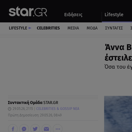
Αθλητικά
Quiz
Ειδήσεις
Lifestyle
Αυτοκίνητο
LIFESTYLE
CELEBRITIES
MEDIA
ΜΟΔΑ
ΣΥΝΤΑΓΕΣ
Άννα Β
έστειλ
Όσα του έ
Συντακτική Ομάδα
STAR.GR
29.05.26, 21:15
CELEBRITIES & GOSSIP ΝΕΑ
Πρώτη Δημοσίευση: 29.05.26, 08:49