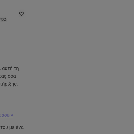
Ισραήλ - Κύπρος - Κρήτη: Το
μεγαλύτερο υποθαλάσσιο
καλώδιο στον κόσμο
06.08.26 , 21:07
Motor Oil: Δωρεά
πυροσβεστικών οχημάτων και
εξοπλισμού στον Άγιο Βασίλειο
06.08.26 , 20:49
ε αυτή τη
Άκης Παυλόπουλος: Η τρυφερή
εξομολόγηση της συζύγου του,
τας όσα
Ελένης Φωτοπούλου
τήριξης,
06.08.26 , 20:25
Πώς επικοινωνούν τα
ελικόπτερα στη φωτιά και ο
ράσει»
ρόλος του «συνδέσμου»
 του με ένα
06.08.26 , 20:16