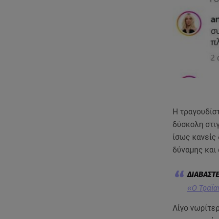
Η τραγουδίστ
δύσκολη στι
ίσως κανείς 
δύναμης και 
«Ο Τραϊα
Λίγο νωρίτερ