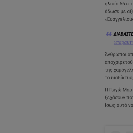
ηλικία 56 ετ
έδωσε με αξι
«Ευαγγελισμ
Σπαρακτι
Άνθρωποι απ
αποχαιρετού
της χαμόγελ
το διαδίκτυο
Η Γωγώ Μαστ
ξεχάσουν ποτ
ίσως αυτό να