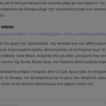
ών, μετά από μια σκληρή και γενναία μάχη με τον καρκίνο, την
οπρέπεια και δύναμη μέχρι την τελευταία στιγμή στο νοσοκο
ός».
κός ο επικήδειος του Τραϊανού Δέλλα: «Πάλι εσένα θα ερωτευό
ό τον χώρο της τηλεόρασης, της showbiz και του αθλητισμού
ν με λόγια γεμάτα αγάπη, αδυνατώντας να πιστέψουν πως το
ο έσβησε τόσο άδικα. Ανάμεσα στα χιλιάδες μηνύματα που κ
, εκείνο της Άννας Βίσση προς τον Τραϊανό Δέλλα ράγισε καρ
ροκώστα μπορεί να έφυγε από τη ζωή, όμως όσοι τη γνώρισ
έ τη δύναμη, την αξιοπρέπεια και το φως που σκόρπιζε γύρω
 είναι το πιο δυνατό αποτύπωμα που αφήνει πίσω της.