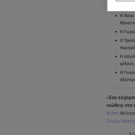
Με μι
Η Άννα
θάνατο
Η Γωγώ
Ο Τραϊ
περιγρ
Η απώλ
φίλους 
Η Γωγώ
αξιοπρέ
«Σου εύχομαι
νιώθεις στο 
Βίσση
θέλησε
Γωγώς Μαστ