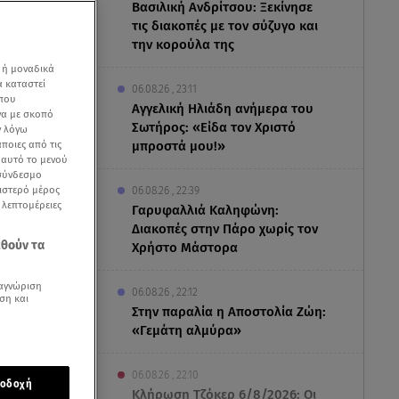
Βασιλική Ανδρίτσου: Ξεκίνησε
τις διακοπές με τον σύζυγο και
την κορούλα της
 ή μοναδικά
α καταστεί
06.08.26 , 23:11
 που
Αγγελική Ηλιάδη ανήμερα του
να με σκοπό
Σωτήρος: «Είδα τον Χριστό
ν λόγω
ποιες από τις
μπροστά μου!»
ε αυτό το μενού
 σύνδεσμο
ριστερό μέρος
06.08.26 , 22:39
ς λεπτομέρειες
Γαρυφαλλιά Καληφώνη:
Διακοπές στην Πάρο χωρίς τον
εθούν τα
Χρήστο Μάστορα
αγνώριση
06.08.26 , 22:12
ση και
Στην παραλία η Αποστολία Ζώη:
«Γεμάτη αλμύρα»
06.08.26 , 22:10
οδοχή
Κλήρωση Τζόκερ 6/8/2026: Οι