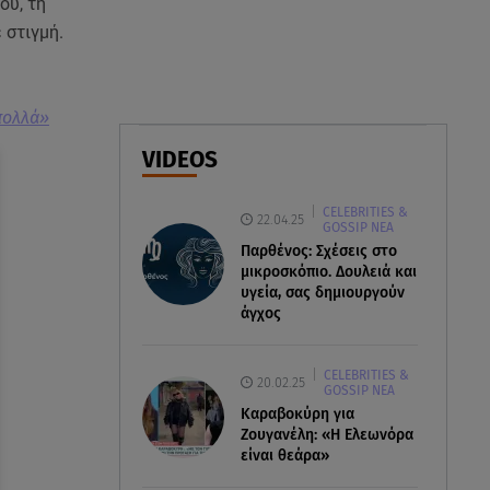
ου, τη
Αθηνά Οικονομάκου από την
 στιγμή.
Μπόρα Μπόρα: «Έσκασε όλη η
κούραση του χειμώνα»
06.08.26 , 20:04
 πολλά»
Σαμοθράκη: Συγκλονιστική
VIDEOS
διάσωση 15χρονης από
δύσβατο φαράγγι
CELEBRITIES &
22.04.25
GOSSIP ΝΕΑ
06.08.26 , 19:44
Παρθένος: Σχέσεις στο
Πότε δεν επιβάλλεται φόρος
μικροσκόπιο. Δουλειά και
κληρονομιάς σε τραπεζικές
υγεία, σας δημιουργούν
καταθέσεις
άγχος
CELEBRITIES &
20.02.25
GOSSIP ΝΕΑ
Καραβοκύρη για
Ζουγανέλη: «Η Ελεωνόρα
είναι θεάρα»