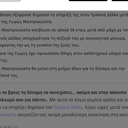
α ματιά
-
by STAR AI
 Βίσση εξέφρασε δημόσια τη στήριξή της στον Τραϊανό Δέλλα μετά
 της Γωγώς Μαστροκώστα.
 Μαστροκώστα απεβίωσε σε ηλικία 56 ετών, μετά από μάχη με το
ανός Δέλλας αποχαιρέτησε τη σύζυγό του με συγκινητικό μήνυμα,
άφοντας την ως τη γυναίκα της ζωής του.
εια της Γωγώς έχει προκαλέσει θλίψη στον καλλιτεχνικό κόσμο κα
της.
 Μαστροκώστα θα μείνει στη μνήμη όλων για τη δύναμη και την
πειά της.
 να βρεις τη δύναμη να συνεχίσεις… ακόμα και στην απουσία 
πλευρό σου για πάντα».
Με αυτά τα λόγια γεμάτα αγάπη και π
 να στηρίξει δημόσια τον
Τραϊανό Δέλλα,
λίγες ώρες μετά τον
ροκώστα
, σκορπίζοντας ακόμη μεγαλύτερη συγκίνηση στα soci