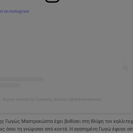
ost on Instagram
A post shared by Τραιανος Δελλας (@dellastraianos)
ης Γωγώς Μαστροκώστα έχει βυθίσει στη θλίψη τον καλλιτεχ
ους όσοι τη γνώρισαν από κοντά. Η αγαπημένη Γωγώ έφυγε απ