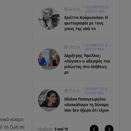
CELEBRITIES &
24.12.24
GOSSIP ΝΕΑ
Εριέττα Κούρκουλου: Η
φωτογραφία με τους
γιους της από το
CELEBRITIES &
17.12.24
GOSSIP ΝΕΑ
Δημήτρης Ήμελλος:
«Λύγισε» ο αδερφός του
μιλώντας στο Αλήθειες
με
CELEBRITIES &
17.12.24
GOSSIP ΝΕΑ
Ηλιάνα Παπαγεωργίου:
«Ανακάλυψα τη δύναμη
που δεν ήξερα ότι είχα»
νικό κόσμο
ό τη ζωή σε
Προβολή
5 από 15