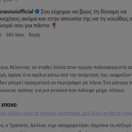
ρια, θέλοντας να σταθεί δίπλα στον πρώην ποδοσφαιριστή σ
γμή, άφησε ένα σχόλιο κάτω από την ανάρτησή του, εκφράζον
δεν μπορεί πραγματικά να περιγράψει με λόγια. Ένα μήνυμα σ
αιώνιας αγάπης για μια γυναίκα που πάλεψε μέχρι τέλους.
νός Δέλλας είναι σε τραγική κατάσταση. Δεν ξέρω αν θα το ξεπε
α, ο Τραϊανός Δέλλας είχε αποχαιρετήσει δημόσια τη σύζυγό