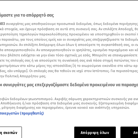
μαστε για το απόρρητό σας
603
συνεργάτες μας αποθηκεύουμε προσωπικά δεδομένα, όπως δεδομένα περιήγησης
κά στοιχεία, και έχουμε πρόσβαση σε αυτά στη συσκευή σας. Αν επιλέξετε Αποδοχή, θ
νεργοποίηση τεχνολογιών παρακολούθησης προκειμένου να υποστηριχθούν οι σκοποί
ι παρακάτω, για τους οποίους εμείς και οι συνεργάτες μας επεξεργαζόμαστε τα δεδομέ
υπηρεσιών. Αν επιλέξετε Απόρριψη όλων όλων ή αποσύρετε τη συγκατάθεσή σας, οι ε
 θα απενεργοποιηθούν. Αν απενεργοποιηθούν οι ιχνηλάτες, ορισμένο περιεχόμενο και κά
 που βλέπετε ενδέχεται να μην είναι τόσο σχετικές με εσάς. Μπορείτε να επανεμφανίσετ
ξετε τις επιλογές σας ή να αποσύρετε τη συναίνεσή σας ανά πάσα στιγμή πατώντας τον
προτιμήσεων στο κάτω μέρος της ιστοσελίδας [ή το αιωρούμενο εικονίδιο στο κάτω α
δας, εάν υπάρχει]. Οι επιλογές σας θα τεθούν σε ισχύ στον Ιστότοπος. Για περισσότερε
κκλησία με τα λόγια του Τραϊανού Δέλλα
την Πολιτική Απορρήτου μας.
 οι συνεργάτες μας επεξεργαζόμαστε δεδομένα προκειμένου να παρασχ
Δείτε περισσότερα άρθρα μας στα αποτελέσματα αναζήτησης
ριβών δεδομένων γεωεντοπισμού. Ακριβής σάρωση χαρακτηριστικών συσκευής για αν
Add star.gr on Google
 Αποθήκευση ή/και πρόσβαση στα δεδομένα μιας συσκευής. Εξατομικευμένη διαφήμι
, μέτρηση διαφήμισης και περιεχομένου, έρευνα κοινού και ανάπτυξη υπηρεσιών.
συνεργατών (προμηθευτές)
ε το άρθρο
1:35
λεπτά
η σκοπών
Απόρριψη όλων
Απ