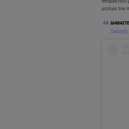
σπαρακτικό μ
μητέρα του π
Τραϊανός