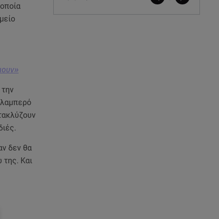
 οποία
μείο
μουν»
 την
 λαμπερό
ατακλύζουν
διές.
αν δεν θα
 της. Και