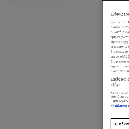
Ενδιαφερό
Εμείς και οι
αναγνωριστι
δυνατή η ε
εμφανίζοντα
την παροχή 
τεχνολογίες
διαφημίσεις
για να αλλά
Διαχείριση 
της ιστοσελί
Λύγισε όλη η ε
ανατρέξτε σ
Εμείς και
εξής:
Χρήση επακ
ταυτότητας.
περιεχόμενο
Κατάλογος 
Ακούστ
Εμφάνισ