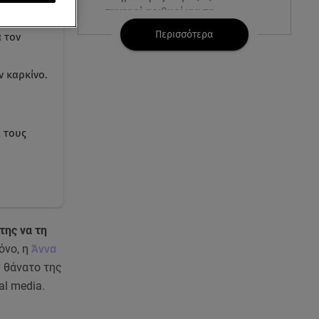
τυχεροί αριθμοί για τα
2.500.000 ευρώ
Περισσότερα
 τον
06.08.26 , 22:02
ν καρκίνο.
Σύγκρουση τραμ στη Γερμανία:
25 τραυματίες, 7 σε σοβαρή
κατάσταση
ι τους
06.08.26 , 21:59
Νέες τουρκικές προκλήσεις στο
Αιγαίο - Αερομαχία με ελληνικά
F-16
06.08.26 , 21:31
της να τη
Τροχαίο για τον Mike - Η
όνο, η
Άννα
ανακοίνωση του ράπερ στα
 θάνατο της
social media
al media.
06.08.26 , 21:22