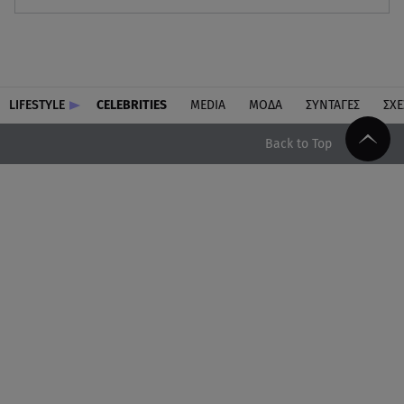
LIFESTYLE
CELEBRITIES
MEDIA
ΜΟΔΑ
ΣΥΝΤΑΓΕΣ
ΣΧΕ
Back to Top