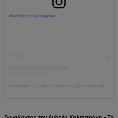
View this post on Instagram
A post shared by Andréas Kalandranis (@andreaskalandranis)
Γνωρίζοντας τον Ανδρέα Καλαντράνη - Το