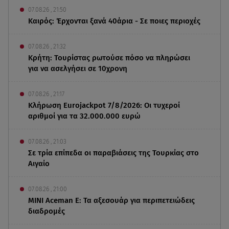
07.08.26 , 21:50
Καιρός: Έρχονται ξανά 40άρια - Σε ποιες περιοχές
07.08.26 , 21:32
Κρήτη: Τουρίστας ρωτούσε πόσο να πληρώσει
για να ασελγήσει σε 10χρονη
07.08.26 , 21:17
Κλήρωση Eurojackpot 7/8/2026: Οι τυχεροί
αριθμοί για τα 32.000.000 ευρώ
07.08.26 , 21:03
Σε τρία επίπεδα οι παραβιάσεις της Τουρκίας στο
Αιγαίο
07.08.26 , 21:00
MINI Aceman E: Τα αξεσουάρ για περιπετειώδεις
διαδρομές