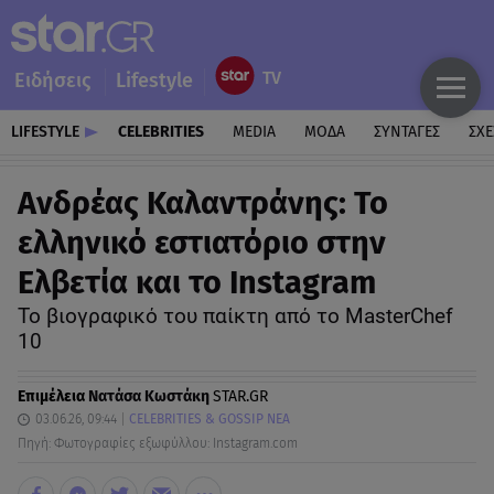
Ειδήσεις
Lifestyle
LIFESTYLE
CELEBRITIES
MEDIA
ΜΟΔΑ
ΣΥΝΤΑΓΕΣ
ΣΧΕ
Ανδρέας Καλαντράνης: Το
ελληνικό εστιατόριο στην
Ελβετία και το Instagram
Το βιογραφικό του παίκτη από το MasterChef
10
Επιμέλεια
Νατάσα Κωστάκη
STAR.GR
03.06.26, 09:44
CELEBRITIES & GOSSIP ΝΕΑ
Πηγή: Φωτογραφίες εξωφύλλου: Instagram.com