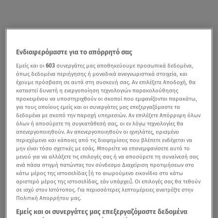
Ενδιαφερόμαστε για το απόρρητό σας
Εμείς και οι
603
συνεργάτες μας αποθηκεύουμε προσωπικά δεδομένα,
όπως δεδομένα περιήγησης ή μοναδικά αναγνωριστικά στοιχεία, και
έχουμε πρόσβαση σε αυτά στη συσκευή σας. Αν επιλέξετε Αποδοχή, θα
καταστεί δυνατή η ενεργοποίηση τεχνολογιών παρακολούθησης
προκειμένου να υποστηριχθούν οι σκοποί που εμφανίζονται παρακάτω,
για τους οποίους εμείς και οι συνεργάτες μας επεξεργαζόμαστε τα
δεδομένα με σκοπό την παροχή υπηρεσιών. Αν επιλέξετε Απόρριψη όλων
όλων ή αποσύρετε τη συγκατάθεσή σας, οι εν λόγω τεχνολογίες θα
απενεργοποιηθούν. Αν απενεργοποιηθούν οι ιχνηλάτες, ορισμένο
Έρχεται από την Ελβετία, όπου εργάζεται με τον πατέρα
περιεχόμενο και κάποιες από τις διαφημίσεις που βλέπετε ενδέχεται να
μην είναι τόσο σχετικές με εσάς. Μπορείτε να επανεμφανίσετε αυτό το
του ως chef στο οικογενειακό ελληνικό εστιατόριό τους,
μενού για να αλλάξετε τις επιλογές σας ή να αποσύρετε τη συναίνεσή σας
ενώ τον χαρακτηρίζουν το χιούμορ, ο αυθορμητισμός, η
ανά πάσα στιγμή πατώντας τον σύνδεσμο Διαχείριση προτιμήσεων στο
κάτω μέρος της ιστοσελίδας [ή το αιωρούμενο εικονίδιο στο κάτω
συνέπεια, η ταπεινότητα και η πολυετή εμπειρία του
αριστερό μέρος της ιστοσελίδας, εάν υπάρχει]. Οι επιλογές σας θα τεθούν
στην κουζίνα.
σε ισχύ στον Ιστότοπος. Για περισσότερες λεπτομέρειες ανατρέξτε στην
Πολιτική Απορρήτου μας.
Ο λόγος για τον
Ανδρέα Καλαντράνη
,
ο οποίος έχει
Εμείς και οι συνεργάτες μας επεξεργαζόμαστε δεδομένα