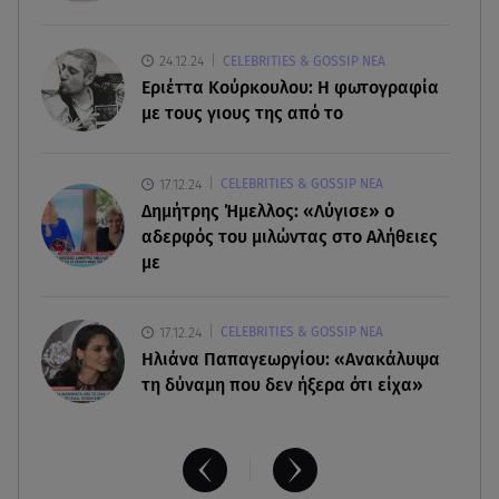
07.08.26 , 18:34
Έξοδος Αυγούστου: Στο 100% η πληρότητα για
24.12.24
CELEBRITIES & GOSSIP ΝΕΑ
Κυκλάδες
Εριέττα Κούρκουλου: Η φωτογραφία
με τους γιους της από το
07.08.26 , 17:44
Παιδικοί σταθμοί: Πότε βγαίνουν τα προσωρινά
17.12.24
CELEBRITIES & GOSSIP ΝΕΑ
αποτελέσματα
Δημήτρης Ήμελλος: «Λύγισε» ο
αδερφός του μιλώντας στο Αλήθειες
με
17.12.24
CELEBRITIES & GOSSIP ΝΕΑ
Ηλιάνα Παπαγεωργίου: «Ανακάλυψα
τη δύναμη που δεν ήξερα ότι είχα»