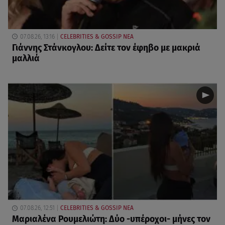
07.08.26, 13:16
CELEBRITIES & GOSSIP ΝΕΑ
Γιάννης Στάνκογλου: Δείτε τον έφηβο με μακριά
μαλλιά
07.08.26, 12:51
CELEBRITIES & GOSSIP ΝΕΑ
Μαριαλένα Ρουμελιώτη: Δύο -υπέροχοι- μήνες τον