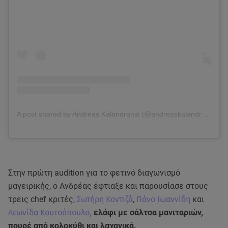
A post shared by Andréas Kalandranis (@andreaskalandranis)
Στην πρώτη audition για το φετινό διαγωνισμό
μαγειρικής, ο Ανδρέας έφτιαξε και παρουσίασε στους
τρεις chef κριτές,
Σωτήρη Κοντιζά
,
Πάνο Ιωαννίδη
και
Λεωνίδα Κουτσόπουλο,
ελάφι με σάλτσα μανιταριών,
πουρέ από κολοκύθι και λαχανικά.