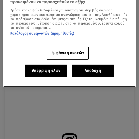
προκειμένου να παρασχεθούν τα εξής:
πετυχημένη πορεία στο
MasterChef 10
και αφήνει τα
πιάτα του να μιλούν για εκείνον!
Χρήση επακριβών δεδομένων γεωεντοπισμού. Ακριβής σάρωση
χαρακτηριστικών συσκευής για αναγνώριση ταυτότητας. Αποθήκευση ή/
και πρόσβαση στα δεδομένα μιας συσκευής. Εξατομικευμένη διαφήμιση
και περιεχόμενο, μέτρηση διαφήμισης και περιεχομένου, έρευνα κοινού
και ανάπτυξη υπηρεσιών.
Κατάλογος συνεργατών (προμηθευτές)
Mιχάλης Κεχαγιόγλου: Η συνεργασία με τον Gordon
Ramsay και το MasterChef 10
Εμφάνιση σκοπών
Απόρριψη όλων
Αποδοχή