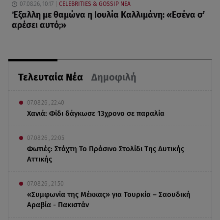
07.08.26, 10:17
CELEBRITIES & GOSSIP ΝΕΑ
Έξαλλη με θαμώνα η Ιουλία Καλλιμάνη: «Εσένα σ’
αρέσει αυτό;»
Τελευταία Νέα
Δημοφιλή
07.08.26 , 22:40
Χανιά: Φίδι δάγκωσε 13χρονο σε παραλία
07.08.26 , 22:05
Φωτιές: Στάχτη Το Πράσινο Στολίδι Της Δυτικής
Αττικής
07.08.26 , 21:50
«Συμφωνία της Μέκκας» για Τουρκία – Σαουδική
Αραβία - Πακιστάν