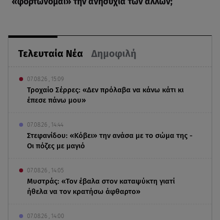
«φορτώνομαι» την ανησυχία των άλλων;
Τελευταία Νέα
Δημοφιλή
07.08.26 , 15:09
Τροχαίο Σέρρες: «Δεν πρόλαβα να κάνω κάτι κι
έπεσε πάνω μου»
07.08.26 , 14:44
Στεφανίδου: «Κόβει» την ανάσα με το σώμα της -
Οι πόζες με μαγιό
07.08.26 , 14:05
Μυστράς: «Τον έβαλα στον καταψύκτη γιατί
ήθελα να τον κρατήσω άφθαρτο»
07.08.26 , 14:00