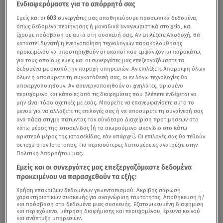
Ενδιαφερόμαστε για το απόρρητό σας
Εμείς και οι
603
συνεργάτες μας αποθηκεύουμε προσωπικά δεδομένα,
όπως δεδομένα περιήγησης ή μοναδικά αναγνωριστικά στοιχεία, και
έχουμε πρόσβαση σε αυτά στη συσκευή σας. Αν επιλέξετε Αποδοχή, θα
καταστεί δυνατή η ενεργοποίηση τεχνολογιών παρακολούθησης
προκειμένου να υποστηριχθούν οι σκοποί που εμφανίζονται παρακάτω,
για τους οποίους εμείς και οι συνεργάτες μας επεξεργαζόμαστε τα
δεδομένα με σκοπό την παροχή υπηρεσιών. Αν επιλέξετε Απόρριψη όλων
όλων ή αποσύρετε τη συγκατάθεσή σας, οι εν λόγω τεχνολογίες θα
απενεργοποιηθούν. Αν απενεργοποιηθούν οι ιχνηλάτες, ορισμένο
περιεχόμενο και κάποιες από τις διαφημίσεις που βλέπετε ενδέχεται να
μην είναι τόσο σχετικές με εσάς. Μπορείτε να επανεμφανίσετε αυτό το
μενού για να αλλάξετε τις επιλογές σας ή να αποσύρετε τη συναίνεσή σας
ανά πάσα στιγμή πατώντας τον σύνδεσμο Διαχείριση προτιμήσεων στο
κάτω μέρος της ιστοσελίδας [ή το αιωρούμενο εικονίδιο στο κάτω
αριστερό μέρος της ιστοσελίδας, εάν υπάρχει]. Οι επιλογές σας θα τεθούν
σε ισχύ στον Ιστότοπος. Για περισσότερες λεπτομέρειες ανατρέξτε στην
Πολιτική Απορρήτου μας.
Εμείς και οι συνεργάτες μας επεξεργαζόμαστε δεδομένα
προκειμένου να παρασχεθούν τα εξής:
Χρήση επακριβών δεδομένων γεωεντοπισμού. Ακριβής σάρωση
χαρακτηριστικών συσκευής για αναγνώριση ταυτότητας. Αποθήκευση ή/
και πρόσβαση στα δεδομένα μιας συσκευής. Εξατομικευμένη διαφήμιση
και περιεχόμενο, μέτρηση διαφήμισης και περιεχομένου, έρευνα κοινού
και ανάπτυξη υπηρεσιών.