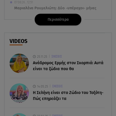
07.08.26 , 12:51
Μαριαλένα Ρουμελιώτη: Δύο -υπέροχοι- μήνες
τον γιο της
Περισσότερα
07.08.26 , 12:35
Τουρισμός για όλους: Συνεχίζονται οι αιτήσεις –
Ποιοι κάνουν σήμερα
VIDEOS
07.08.26 , 12:07
Marfin: Προθεσμία για να απολογηθεί πήρε η
25.11.25
ΣΧΕΣΕΙΣ
46χρονη
Ανάδρομος Ερμής στον Σκορπιό: Αυτά
είναι τα ζώδια που θα
07.08.26 , 12:00
4 (πολύ σημαντικά) πράγματα που
αποκαλύπτουν οι διακοπές για τη σχέση σου
14.05.25
ΣΧΕΣΕΙΣ
H Σελήνη είναι στο Ζώδιο του Τοξότη-
Πώς επηρεάζει τα
07.08.26 , 11:45
Λένα Σαμαρά: Ράγισαν καρδιές στο ετήσιο
μνημόσυνο