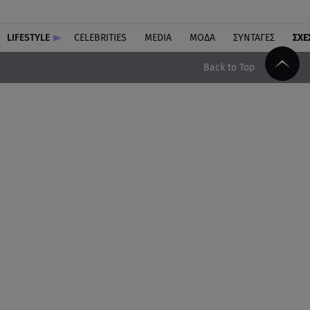
LIFESTYLE
CELEBRITIES
MEDIA
ΜΟΔΑ
ΣΥΝΤΑΓΕΣ
ΣΧΕ
Back to Top