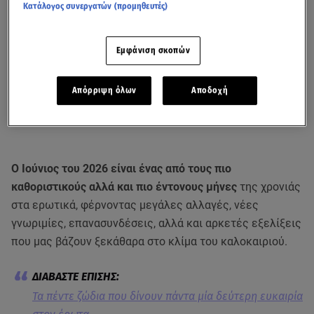
Κατάλογος συνεργατών (προμηθευτές)
Εμφάνιση σκοπών
Απόρριψη όλων
Αποδοχή
Ο Ιούνιος του 2026 είναι ένας από τους πιο
καθοριστικούς αλλά και πιο έντονους μήνες
της χρονιάς
στα ερωτικά, φέρνοντας μεγάλες αλλαγές, νέες
γνωριμίες, επανασυνδέσεις, αλλά και αρκετές εξελίξεις
που μας βάζουν ξεκάθαρα στο κλίμα του καλοκαιριού.
Τα πέντε ζώδια που δίνουν πάντα μία δεύτερη ευκαιρία