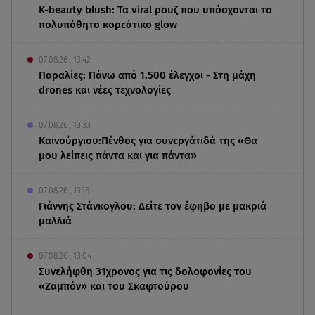
K-beauty blush: Τα viral ρουζ που υπόσχονται το
πολυπόθητο κορεάτικο glow
07.08.26 , 13:42
Παραλίες: Πάνω από 1.500 έλεγχοι - Στη μάχη
drones και νέες τεχνολογίες
07.08.26 , 13:33
Καινούργιου:Πένθος για συνεργάτιδά της «Θα
μου λείπεις πάντα και για πάντα»
07.08.26 , 13:16
Γιάννης Στάνκογλου: Δείτε τον έφηβο με μακριά
μαλλιά
07.08.26 , 13:04
Συνελήφθη 31χρονος για τις δολοφονίες του
«Ζαμπόν» και του Σκαφτούρου