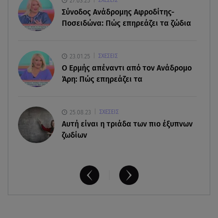
27.03.25
ΣΧΕΣΕΙΣ
Σύνοδος Ανάδρομης Αφροδίτης-
07.08.26 , 11:18
Ποσειδώνα: Πώς επηρεάζει τα ζώδια
Leapmotor T03: Τώρα με 16.190 ευρώ
07.08.26 , 11:17
23.01.25
ΣΧΕΣΕΙΣ
Παρουσιάστρια κοιμήθηκε on air και έγινε viral-
Ο Ερμής απέναντι από τον Ανάδρομο
Δείτε το στιγμιότυπο
Άρη: Πώς επηρεάζει τα
25.08.23
ΣΧΕΣΕΙΣ
Aυτή είναι η τριάδα των πιο έξυπνων
ζωδίων