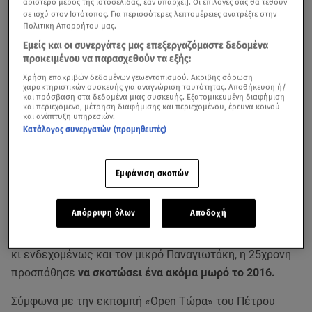
αριστερό μέρος της ιστοσελίδας, εάν υπάρχει]. Οι επιλογές σας θα τεθούν
σε ισχύ στον Ιστότοπος. Για περισσότερες λεπτομέρειες ανατρέξτε στην
Πολιτική Απορρήτου μας.
Εμείς και οι συνεργάτες μας επεξεργαζόμαστε δεδομένα
προκειμένου να παρασχεθούν τα εξής:
Χρήση επακριβών δεδομένων γεωεντοπισμού. Ακριβής σάρωση
χαρακτηριστικών συσκευής για αναγνώριση ταυτότητας. Αποθήκευση ή/
και πρόσβαση στα δεδομένα μιας συσκευής. Εξατομικευμένη διαφήμιση
και περιεχόμενο, μέτρηση διαφήμισης και περιεχομένου, έρευνα κοινού
και ανάπτυξη υπηρεσιών.
Κατάλογος συνεργατών (προμηθευτές)
Συγκλονιστικές είναι οι αποκαλύψεις για την
Ειρήνη
Εμφάνιση σκοπών
Μουρτζούκου
, που έμελλε να μείνει γνωστή στα
εγκληματολογικά χρονικά της χώρας ως η
«serial killer»
Απόρριψη όλων
Αποδοχή
που σκότωνε μωρά.
Όπως έγινε γνωστό εκτός από τα
δύο παιδιά της, την αδελφή της, το παιδί μιας φίλης της
κι ενδεχομένως και τον μικρό Παναγιωτάκη, η 25χρονη
προσπάθησε
να σκοτώσει ένα ακόμα μωρό το 2016.
Σύμφωνα με την εκπομπή «Open Τώρα» του Πέτρου