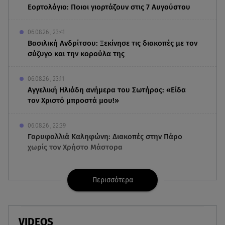
Εορτολόγιο: Ποιοι γιορτάζουν στις 7 Αυγούστου
06.08.26 , 23:41
Βασιλική Ανδρίτσου: Ξεκίνησε τις διακοπές με τον
σύζυγο και την κορούλα της
06.08.26 , 23:11
Αγγελική Ηλιάδη ανήμερα του Σωτήρος: «Είδα
τον Χριστό μπροστά μου!»
06.08.26 , 22:39
Γαρυφαλλιά Καληφώνη: Διακοπές στην Πάρο
χωρίς τον Χρήστο Μάστορα
06.08.26 , 22:12
Περισσότερα
Στην παραλία η Αποστολία Ζώη: «Γεμάτη
αλμύρα»
06.08.26 , 22:10
VIDEOS