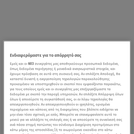
Ενδιαφερόμαστε για το απόρρητό σας
Εμείς και οι
603
συνεργάτες μας αποθηκεύουμε προσωπικά δεδομένα,
όπως δεδομένα περιήγησης ή μοναδικά αναγνωριστικά στοιχεία, και
έχουμε πρόσβαση σε αυτά στη συσκευή σας. Αν επιλέξετε Αποδοχή, θα
καταστεί δυνατή η ενεργοποίηση τεχνολογιών παρακολούθησης
προκειμένου να υποστηριχθούν οι σκοποί που εμφανίζονται παρακάτω,
για τους οποίους εμείς και οι συνεργάτες μας επεξεργαζόμαστε τα
δεδομένα με σκοπό την παροχή υπηρεσιών. Αν επιλέξετε Απόρριψη όλων
όλων ή αποσύρετε τη συγκατάθεσή σας, οι εν λόγω τεχνολογίες θα
απενεργοποιηθούν. Αν απενεργοποιηθούν οι ιχνηλάτες, ορισμένο
περιεχόμενο και κάποιες από τις διαφημίσεις που βλέπετε ενδέχεται να
μην είναι τόσο σχετικές με εσάς. Μπορείτε να επανεμφανίσετε αυτό το
μενού για να αλλάξετε τις επιλογές σας ή να αποσύρετε τη συναίνεσή σας
ανά πάσα στιγμή πατώντας τον σύνδεσμο Διαχείριση προτιμήσεων στο
κάτω μέρος της ιστοσελίδας [ή το αιωρούμενο εικονίδιο στο κάτω