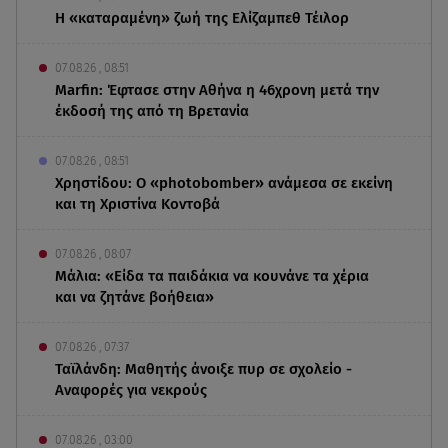
Η «καταραμένη»​​​​​​​ ζωή της Ελίζαμπεθ Τέιλορ
07.08.26 , 08:51
Marfin: Έφτασε στην Αθήνα η 46χρονη μετά την
έκδοσή της από τη Βρετανία
07.08.26 , 08:51
Χρηστίδου: Ο «photobomber» ανάμεσα σε εκείνη
και τη Χριστίνα Κοντοβά
07.08.26 , 08:07
Μάλια: «Είδα τα παιδάκια να κουνάνε τα χέρια
και να ζητάνε βοήθεια»
07.08.26 , 07:37
Ταϊλάνδη: Μαθητής άνοιξε πυρ σε σχολείο -
Αναφορές για νεκρούς
07.08.26 , 03:00