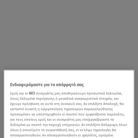
Ενδιαφερόμαστε για το απόρρητό σας
Εμείς και οι
603
συνεργάτες μας αποθηκεύουμε προσωπικά δεδομένα,
όπως δεδομένα περιήγησης ή μοναδικά αναγνωριστικά στοιχεία, και
έχουμε πρόσβαση σε αυτά στη συσκευή σας. Αν επιλέξετε Αποδοχή, θα
καταστεί δυνατή η ενεργοποίηση τεχνολογιών παρακολούθησης
προκειμένου να υποστηριχθούν οι σκοποί που εμφανίζονται παρακάτω,
για τους οποίους εμείς και οι συνεργάτες μας επεξεργαζόμαστε τα
δεδομένα με σκοπό την παροχή υπηρεσιών. Αν επιλέξετε Απόρριψη όλων
όλων ή αποσύρετε τη συγκατάθεσή σας, οι εν λόγω τεχνολογίες θα
απενεργοποιηθούν. Αν απενεργοποιηθούν οι ιχνηλάτες, ορισμένο