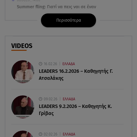
Summer fling: Γιατί να πεις ναι σε έναν
καλοκαιρινό έρωτα
Περισσότερα
08.08.26 , 13:59
Αθηνά Οικονομάκου: Οι... hot αναρτήσεις της με
animal print μπικίνι!
VIDEOS
08.08.26 , 13:49
Πάνω από 56.000 επιβάτες αναχώρησαν σήμερα
16.02.26
ΕΛΛΑΔΑ
από τα λιμάνια της Αττικής
LEADERS 16.2.2026 – Καθηγητής Γ.
Ατσαλάκης
08.08.26 , 13:29
Θρίλερ στον Λυκαβηττό: Βρέθηκε σορός σε
σπηλιά - Φωτογραφίες από το σημείο
09.02.26
ΕΛΛΑΔΑ
LEADERS 9.2.2026 – Καθηγητής Κ.
Γρίβας
08.08.26 , 13:11
ΑΜΜΟΣ - Η πρώτη ανάγνωση (αναλόγιο) στο
θέατρο Άβατον
02.02.26
ΕΛΛΑΔΑ