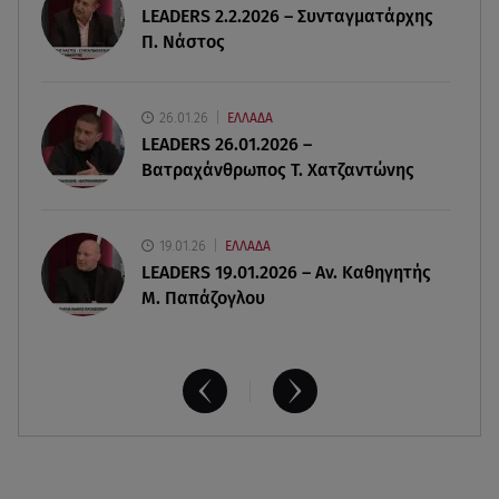
LEADERS 2.2.2026 – Συνταγματάρχης
08.08.26 , 13:07
Π. Νάστος
Σέρρες: Απόσπαση προσοχής ή απειρία πίσω από
το φονικό τροχαίο
26.01.26
ΕΛΛΑΔΑ
08.08.26 , 13:06
LEADERS 26.01.2026 –
MG Motor Greece: «Απογειώνεται» στο Athens
Βατραχάνθρωπος Τ. Χατζαντώνης
Flying Week 2026
19.01.26
ΕΛΛΑΔΑ
LEADERS 19.01.2026 – Αν. Καθηγητής
Μ. Παπάζογλου