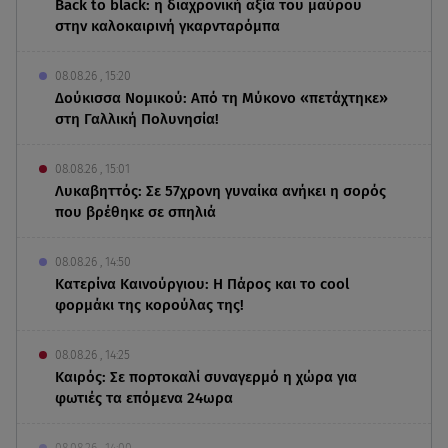
Back to black: η διαχρονική αξία του μαύρου
στην καλοκαιρινή γκαρνταρόμπα
08.08.26 , 15:20
Δούκισσα Νομικού: Από τη Μύκονο «πετάχτηκε»
στη Γαλλική Πολυνησία!
08.08.26 , 15:01
Λυκαβηττός: Σε 57χρονη γυναίκα ανήκει η σορός
που βρέθηκε σε σπηλιά
08.08.26 , 14:50
Κατερίνα Καινούργιου: Η Πάρος και το cool
φορμάκι της κορούλας της!
08.08.26 , 14:25
Καιρός: Σε πορτοκαλί συναγερμό η χώρα για
φωτιές τα επόμενα 24ωρα
08.08.26 , 14:00