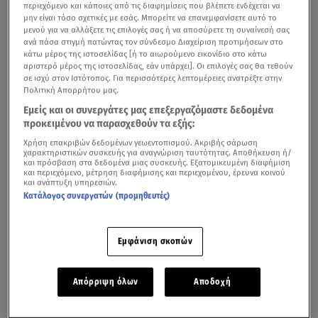
περιεχόμενο και κάποιες από τις διαφημίσεις που βλέπετε ενδέχεται να
μην είναι τόσο σχετικές με εσάς. Μπορείτε να επανεμφανίσετε αυτό το
μενού για να αλλάξετε τις επιλογές σας ή να αποσύρετε τη συναίνεσή σας
ανά πάσα στιγμή πατώντας τον σύνδεσμο Διαχείριση προτιμήσεων στο
κάτω μέρος της ιστοσελίδας [ή το αιωρούμενο εικονίδιο στο κάτω
αριστερό μέρος της ιστοσελίδας, εάν υπάρχει]. Οι επιλογές σας θα τεθούν
σε ισχύ στον Ιστότοπος. Για περισσότερες λεπτομέρειες ανατρέξτε στην
Πολιτική Απορρήτου μας.
Εμείς και οι συνεργάτες μας επεξεργαζόμαστε δεδομένα
προκειμένου να παρασχεθούν τα εξής:
Χρήση επακριβών δεδομένων γεωεντοπισμού. Ακριβής σάρωση
χαρακτηριστικών συσκευής για αναγνώριση ταυτότητας. Αποθήκευση ή/
και πρόσβαση στα δεδομένα μιας συσκευής. Εξατομικευμένη διαφήμιση
και περιεχόμενο, μέτρηση διαφήμισης και περιεχομένου, έρευνα κοινού
και ανάπτυξη υπηρεσιών.
Κατάλογος συνεργατών (προμηθευτές)
«Καταπέλτης» ήταν η εισαγγελέας στη δίκη για το
Μάτι
που δικάζεται στο Εφετείο, η οποία επεσήμανε ότι δεν
Εμφάνιση σκοπών
υπήρξε κανένας συντονισμός των αρμόδιων υπηρεσιών,
με αποτέλεσμα να χάσουν τη ζωή τους 104 άνθρωποι.
Απόρριψη όλων
Αποδοχή