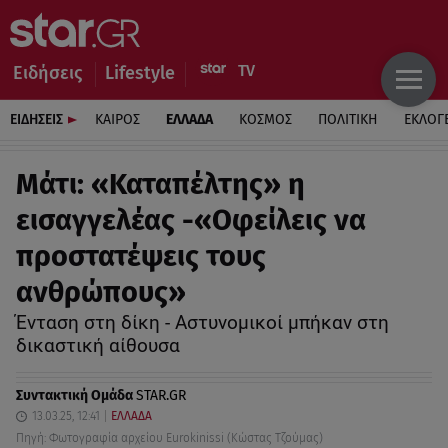
Ειδήσεις
Lifestyle
ΕΙΔΗΣΕΙΣ
ΚΑΙΡΟΣ
ΕΛΛΑΔΑ
ΚΟΣΜΟΣ
ΠΟΛΙΤΙΚΗ
ΕΚΛΟΓ
Μάτι: «Καταπέλτης» η
εισαγγελέας -«Οφείλεις να
προστατέψεις τους
ανθρώπους»
Ένταση στη δίκη - Αστυνομικοί μπήκαν στη
δικαστική αίθουσα
Συντακτική Ομάδα
STAR.GR
13.03.25, 12:41
ΕΛΛΑΔΑ
Πηγή: Φωτογραφία αρχείου Eurokinissi (Κώστας Τζούμας)