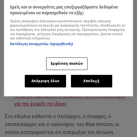
Εμείς και οι συνεργάτες μας επεξεργαζόμαστε δεδομένα
προκειμένου να παρασχεθούν τα εξής:
Χρήση επακριβών δεδομένων γεωεντοπισμού. Ακριβής σάρωση
χαρακτηριστικών συσκευής για αναγνώριση ταυτότητας. Αποθήκευση ή/
και πρόσβαση στα δεδομένα μιας συσκευής. Εξατομικευμένη διαφήμιση
και περιεχόμενο, μέτρηση διαφήμισης και περιεχομένου, έρευνα κοινού
και ανάπτυξη υπηρεσιών.
Κατάλογος συνεργατών (προμηθευτές)
Την ενοχή των τεσσάρων κατηγορούμενων για τη
δολοφονία του
Αντώνη Καργιώτη
στο λιμάνι του Πειραιά
Εμφάνιση σκοπών
πρότεινε η Εισαγγελέας.
Απόρριψη όλων
Αποδοχή
Αντώνης Καργιώτης: Ο αδερφός του στα δικαστήρια
για την έναρξη της δίκης
Στο εδώλιο κάθονται ο πλοίαρχος, ο ύπαρχος, ο
υποπλοίαρχος και ο ναύκληρος του Blue Horizon, οι
οποίοι κατηγορούνται ότι έσπρωξαν τον Αντώνη