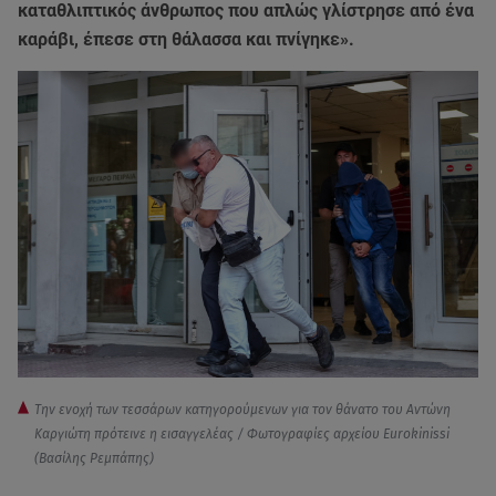
καταθλιπτικός άνθρωπος που απλώς γλίστρησε από ένα
καράβι, έπεσε στη θάλασσα και πνίγηκε».
Την ενοχή των τεσσάρων κατηγορούμενων για τον θάνατο του Αντώνη
Καργιώτη πρότεινε η εισαγγελέας / Φωτογραφίες αρχείου Eurokinissi
(Βασίλης Ρεμπάπης)