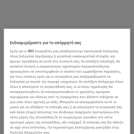
Ενδιαφερόμαστε για το απόρρητό σας
Εμείς και οι
603
συνεργάτες μας αποθηκεύουμε προσωπικά δεδομένα,
όπως δεδομένα περιήγησης ή μοναδικά αναγνωριστικά στοιχεία, και
έχουμε πρόσβαση σε αυτά στη συσκευή σας. Αν επιλέξετε Αποδοχή, θα
καταστεί δυνατή η ενεργοποίηση τεχνολογιών παρακολούθησης
προκειμένου να υποστηριχθούν οι σκοποί που εμφανίζονται παρακάτω,
για τους οποίους εμείς και οι συνεργάτες μας επεξεργαζόμαστε τα
δεδομένα με σκοπό την παροχή υπηρεσιών. Αν επιλέξετε Απόρριψη όλων
όλων ή αποσύρετε τη συγκατάθεσή σας, οι εν λόγω τεχνολογίες θα
απενεργοποιηθούν. Αν απενεργοποιηθούν οι ιχνηλάτες, ορισμένο
περιεχόμενο και κάποιες από τις διαφημίσεις που βλέπετε ενδέχεται να
μην είναι τόσο σχετικές με εσάς. Μπορείτε να επανεμφανίσετε αυτό το
μενού για να αλλάξετε τις επιλογές σας ή να αποσύρετε τη συναίνεσή σας
ανά πάσα στιγμή πατώντας τον σύνδεσμο Διαχείριση προτιμήσεων στο
κάτω μέρος της ιστοσελίδας [ή το αιωρούμενο εικονίδιο στο κάτω
αριστερό μέρος της ιστοσελίδας, εάν υπάρχει]. Οι επιλογές σας θα τεθούν
σε ισχύ στον Ιστότοπος. Για περισσότερες λεπτομέρειες ανατρέξτε στην
Πολιτική Απορρήτου μας.