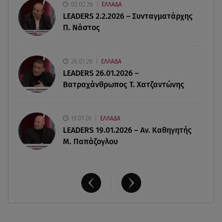
02.02.26
ΕΛΛΑΔΑ
Αραβία - Πακιστάν
LEADERS 2.2.2026 – Συνταγματάρχης
Π. Νάστος
07.08.26 , 21:50
Καιρός: Έρχονται ξανά 40άρια - Σε ποιες περιοχές
26.01.26
ΕΛΛΑΔΑ
LEADERS 26.01.2026 –
Βατραχάνθρωπος Τ. Χατζαντώνης
19.01.26
ΕΛΛΑΔΑ
LEADERS 19.01.2026 – Αν. Καθηγητής
Μ. Παπάζογλου