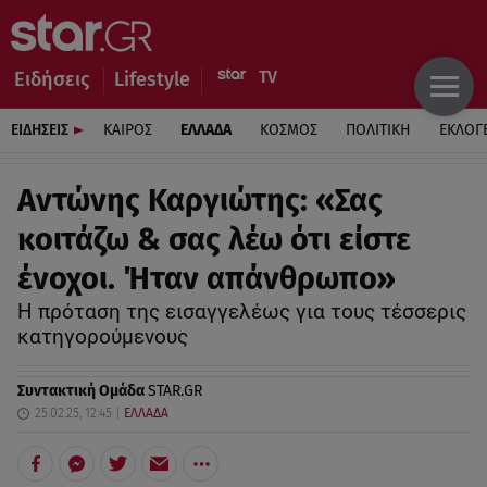
Ειδήσεις
Lifestyle
ΕΙΔΗΣΕΙΣ
ΚΑΙΡΟΣ
ΕΛΛΑΔΑ
ΚΟΣΜΟΣ
ΠΟΛΙΤΙΚΗ
ΕΚΛΟΓ
Αντώνης Καργιώτης: «Σας
κοιτάζω & σας λέω ότι είστε
ένοχοι. Ήταν απάνθρωπο»
Η πρόταση της εισαγγελέως για τους τέσσερις
κατηγορούμενους
Συντακτική Ομάδα
STAR.GR
25.02.25, 12:45
ΕΛΛΑΔΑ