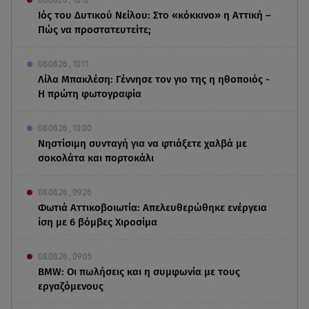
08.08.26 , 10:12
Ιός του Δυτικού Νείλου: Στο «κόκκινο» η Αττική –
Πώς να προστατευτείτε;
08.08.26 , 10:11
Λίλα Μπακλέση: Γέννησε τον γιο της η ηθοποιός -
Η πρώτη φωτογραφία
08.08.26 , 10:00
Νηστίσιμη συνταγή για να φτιάξετε χαλβά με
σοκολάτα και πορτοκάλι
08.08.26 , 09:26
Φωτιά Αττικοβοιωτία: Απελευθερώθηκε ενέργεια
ίση με 6 βόμβες Χιροσίμα
08.08.26 , 09:05
BMW: Οι πωλήσεις και η συμφωνία με τους
εργαζόμενους