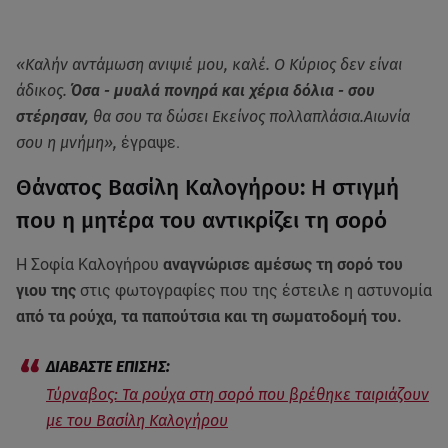
«Καλήν αντάμωση ανιψιέ μου, καλέ. Ο Κύριος δεν είναι
άδικος.
Όσα - μυαλά πονηρά και χέρια δόλια - σου
στέρησαν,
θα σου τα δώσει Εκείνος πολλαπλάσια.Αιωνία
σου η μνήμη»,
έγραψε.
Θάνατος Βασίλη Καλογήρου: Η στιγμή
που η μητέρα του αντικρίζει τη σορό
Η Σοφία Καλογήρου
αναγνώρισε αμέσως τη σορό του
γιου της
στις φωτογραφίες που της έστειλε η αστυνομία
από τα ρούχα, τα παπούτσια και τη σωματοδομή του.
Τύρναβος: Τα ρούχα στη σορό που βρέθηκε ταιριάζουν
με του Βασίλη Καλογήρου