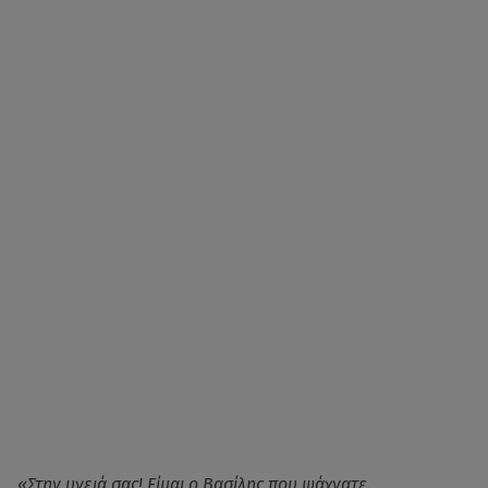
«Στην υγειά σας! Είμαι ο Βασίλης που ψάχνατε.