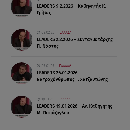
για να ασελγήσει σε 10χρονη
LEADERS 9.2.2026 – Καθηγητής Κ.
Γρίβας
07.08.26 , 21:17
Κλήρωση Eurojackpot 7/8/2026: Οι τυχεροί
αριθμοί για τα 32.000.000 ευρώ
02.02.26
ΕΛΛΑΔΑ
LEADERS 2.2.2026 – Συνταγματάρχης
07.08.26 , 21:03
Π. Νάστος
Σε τρία επίπεδα οι παραβιάσεις της Τουρκίας στο
Αιγαίο
26.01.26
ΕΛΛΑΔΑ
LEADERS 26.01.2026 –
Βατραχάνθρωπος Τ. Χατζαντώνης
19.01.26
ΕΛΛΑΔΑ
LEADERS 19.01.2026 – Αν. Καθηγητής
Μ. Παπάζογλου