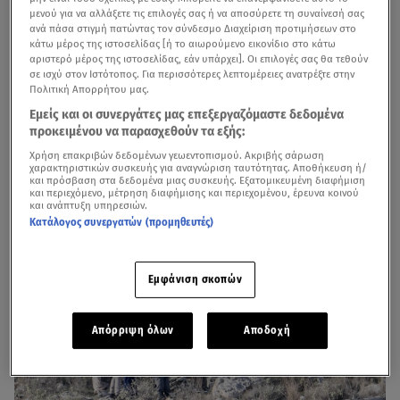
αντικρίζει τη σορό του
μενού για να αλλάξετε τις επιλογές σας ή να αποσύρετε τη συναίνεσή σας
ανά πάσα στιγμή πατώντας τον σύνδεσμο Διαχείριση προτιμήσεων στο
Ο Βασίλης Καλογήρου
είχε εξαφανιστεί από τις 30
κάτω μέρος της ιστοσελίδας [ή το αιωρούμενο εικονίδιο στο κάτω
αριστερό μέρος της ιστοσελίδας, εάν υπάρχει]. Οι επιλογές σας θα τεθούν
Δεκεμβρίου, κατά τη διάρκεια μια βόλτας που έκανε
σε ισχύ στον Ιστότοπος. Για περισσότερες λεπτομέρειες ανατρέξτε στην
Πολιτική Απορρήτου μας.
στον Πηνειό στη Λάρισα.
Όλες αυτές τις μέρες
οι
έρευνες εστίαζαν στο ποτάμι,
χωρίς κανείς να
Εμείς και οι συνεργάτες μας επεξεργαζόμαστε δεδομένα
προκειμένου να παρασχεθούν τα εξής:
εντοπίσει κανένα ίχνος του. Ήταν σαν να είχε ανοίξει η
Χρήση επακριβών δεδομένων γεωεντοπισμού. Ακριβής σάρωση
γη και τον είχε καταπιεί, αφού
δεν υπήρχε ούτε μία
χαρακτηριστικών συσκευής για αναγνώριση ταυτότητας. Αποθήκευση ή/
και πρόσβαση στα δεδομένα μιας συσκευής. Εξατομικευμένη διαφήμιση
κάμερα που να είχε καταγράψει τις κινήσεις του.
και περιεχόμενο, μέτρηση διαφήμισης και περιεχομένου, έρευνα κοινού
και ανάπτυξη υπηρεσιών.
Κατάλογος συνεργατών (προμηθευτές)
Εμφάνιση σκοπών
Απόρριψη όλων
Αποδοχή