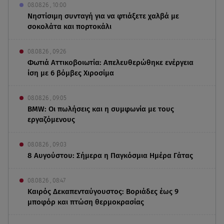
08.08.26 , 10:00
Νηστίσιμη συνταγή για να φτιάξετε χαλβά με
σοκολάτα και πορτοκάλι
08.08.26 , 09:26
Φωτιά Αττικοβοιωτία: Απελευθερώθηκε ενέργεια
ίση με 6 βόμβες Χιροσίμα
08.08.26 , 09:05
BMW: Οι πωλήσεις και η συμφωνία με τους
εργαζόμενους
08.08.26 , 09:03
8 Αυγούστου: Σήμερα η Παγκόσμια Ημέρα Γάτας
08.08.26 , 08:47
Καιρός Δεκαπενταύγουστος: Βοριάδες έως 9
μποφόρ και πτώση θερμοκρασίας