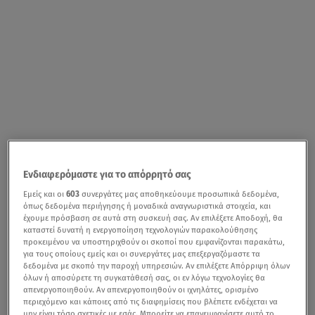
Ο χειρότερος εφιάλτης της οικογένειας του
Βασίλη
Ενδιαφερόμαστε για το απόρρητό σας
Καλογήρου
επιβεβαιώθηκε, χθες. Η
σορός
που βρέθηκε
σε απομακρυσμένο σημείο στον
Τύρναβο
ανήκει τελικά
Εμείς και οι
603
συνεργάτες μας αποθηκεύουμε προσωπικά δεδομένα,
όπως δεδομένα περιήγησης ή μοναδικά αναγνωριστικά στοιχεία, και
στον 39χρονο γιο της εισαγγελέως της
Λάρισας
, η οποία
έχουμε πρόσβαση σε αυτά στη συσκευή σας. Αν επιλέξετε Αποδοχή, θα
έχει αναλάβει, μεταξύ άλλων και την υπόθεση των
καταστεί δυνατή η ενεργοποίηση τεχνολογιών παρακολούθησης
προκειμένου να υποστηριχθούν οι σκοποί που εμφανίζονται παρακάτω,
Τεμπών
.
για τους οποίους εμείς και οι συνεργάτες μας επεξεργαζόμαστε τα
δεδομένα με σκοπό την παροχή υπηρεσιών. Αν επιλέξετε Απόρριψη όλων
όλων ή αποσύρετε τη συγκατάθεσή σας, οι εν λόγω τεχνολογίες θα
απενεργοποιηθούν. Αν απενεργοποιηθούν οι ιχνηλάτες, ορισμένο
περιεχόμενο και κάποιες από τις διαφημίσεις που βλέπετε ενδέχεται να
Βασίλης Καλογήρου: Η στιγμή που η μητέρα του
μην είναι τόσο σχετικές με εσάς. Μπορείτε να επανεμφανίσετε αυτό το