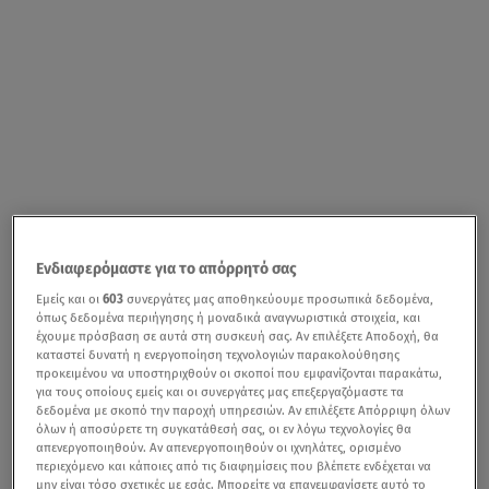
Ενδιαφερόμαστε για το απόρρητό σας
Εμείς και οι
603
συνεργάτες μας αποθηκεύουμε προσωπικά δεδομένα,
όπως δεδομένα περιήγησης ή μοναδικά αναγνωριστικά στοιχεία, και
έχουμε πρόσβαση σε αυτά στη συσκευή σας. Αν επιλέξετε Αποδοχή, θα
καταστεί δυνατή η ενεργοποίηση τεχνολογιών παρακολούθησης
προκειμένου να υποστηριχθούν οι σκοποί που εμφανίζονται παρακάτω,
για τους οποίους εμείς και οι συνεργάτες μας επεξεργαζόμαστε τα
δεδομένα με σκοπό την παροχή υπηρεσιών. Αν επιλέξετε Απόρριψη όλων
όλων ή αποσύρετε τη συγκατάθεσή σας, οι εν λόγω τεχνολογίες θα
απενεργοποιηθούν. Αν απενεργοποιηθούν οι ιχνηλάτες, ορισμένο
περιεχόμενο και κάποιες από τις διαφημίσεις που βλέπετε ενδέχεται να
μην είναι τόσο σχετικές με εσάς. Μπορείτε να επανεμφανίσετε αυτό το