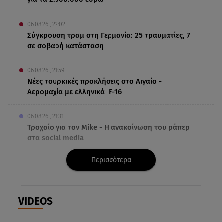
06.08.26 , 22:02
Σύγκρουση τραμ στη Γερμανία: 25 τραυματίες, 7
σε σοβαρή κατάσταση
06.08.26 , 21:59
Νέες τουρκικές προκλήσεις στο Αιγαίο -
Αερομαχία με ελληνικά F-16
06.08.26 , 21:31
Τροχαίο για τον Mike - Η ανακοίνωση του ράπερ
στα social media
Περισσότερα
06.08.26 , 21:22
Ισραήλ - Κύπρος - Κρήτη: Το μεγαλύτερο
υποθαλάσσιο καλώδιο στον κόσμο
VIDEOS
06.08.26 , 21:07
Motor Oil: Δωρεά πυροσβεστικών οχημάτων και