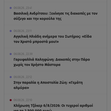
06.08.26 , 23:41
Βασιλική Ανδρίτσου: Ξεκίνησε τις διακοπές με τον
σύζυγο και την κορούλα της
06.08.26 , 23:11
Αγγελική Ηλιάδη ανήμερα του Σωτήρος: «Είδα
τον Χριστό μπροστά μου!»
06.08.26 , 22:39
Γαρυφαλλιά Καληφώνη: Διακοπές στην Πάρο
χωρίς τον Χρήστο Μάστορα
06.08.26 , 22:12
Στην παραλία η Αποστολία Ζώη: «Γεμάτη
αλμύρα»
06.08.26 , 22:10
Κλήρωση Τζόκερ 6/8/2026: Οι τυχεροί αριθμοί
για τα 2.500.000 ευρώ