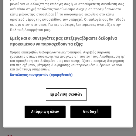
μενού για να αλλάξετε τις επιλογές σας ή να αποσύρετε τη συναίνεσή σας
ανά πάσα στιγμή πατώντας τον σύνδεσμο Διαχείριση προτιμήσεων στο
κάτω μέρος της ιστοσελίδας [ή το αιωρούμενο εικονίδιο στο κάτω
αριστερό μέρος της ιστοσελίδας, εάν υπάρχει]. Οι επιλογές σας θα τεθούν
σε ισχύ στον Ιστότοπος. Για περισσότερες λεπτομέρειες ανατρέξτε στην
Πολιτική Απορρήτου μας.
Εμείς και οι συνεργάτες μας επεξεργαζόμαστε δεδομένα
προκειμένου να παρασχεθούν τα εξής:
Απίστευτο και όμως ελληνικό! Κάποιοι,
Χρήση επακριβών δεδομένων γεωεντοπισμού. Ακριβής σάρωση
χαρακτηριστικών συσκευής για αναγνώριση ταυτότητας. Αποθήκευση ή/
εκμεταλλευόμενοι το νομικό κενό που υπάρχει,
και πρόσβαση στα δεδομένα μιας συσκευής. Εξατομικευμένη διαφήμιση
και περιεχόμενο, μέτρηση διαφήμισης και περιεχομένου, έρευνα κοινού
θέλησαν να χτίσουν ξενοδοχείο πολυτελείας στην
και ανάπτυξη υπηρεσιών.
περιοχή Σαρακήνικο στη Μήλο!
Ένα σημείο που ο
Δήμος
Κατάλογος συνεργατών (προμηθευτές)
Μήλου
έχει χαρακτηρίσει ως περιοχή ειδικής προστασίας
και καταφύγιο αγρίων ζώων
. Μάλιστα ο προορισμός έχει
Εμφάνιση σκοπών
ψηφιστεί από τους διεθνείς ταξιδιωτικούς οίκους ως το
έβδομο ωραιότερο σημείο του πλανήτη. Το υπουργείο
Απόρριψη όλων
Αποδοχή
Περιβάλλοντος έδωσε εντολή να σταματήσουν άμεσα
όλες οι εργασίες στη περιοχή.