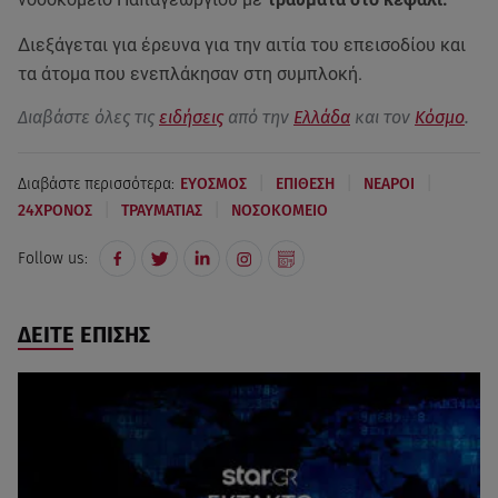
Διεξάγεται για έρευνα για την αιτία του επεισοδίου και
τα άτομα που ενεπλάκησαν στη συμπλοκή.
Διαβάστε όλες τις
ειδήσεις
από την
Ελλάδα
και τον
Κόσμο
.
|
|
|
Διαβάστε περισσότερα:
ΕΥΟΣΜΟΣ
ΕΠΙΘΕΣΗ
ΝΕΑΡΟΙ
|
|
24ΧΡΟΝΟΣ
ΤΡΑΥΜΑΤΙΑΣ
ΝΟΣΟΚΟΜΕΙΟ
Follow us:
ΔΕΙΤΕ ΕΠΙΣΗΣ