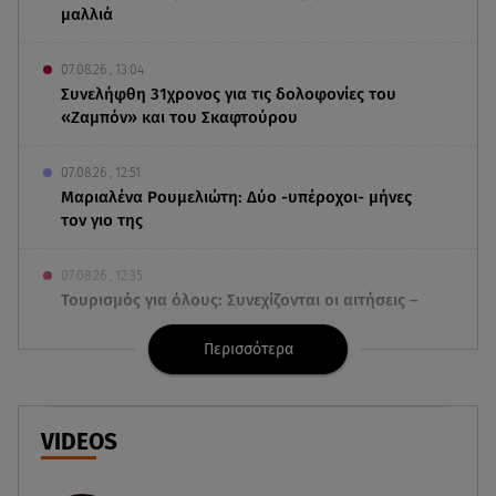
μαλλιά
07.08.26 , 13:04
Συνελήφθη 31χρονος για τις δολοφονίες του
«Ζαμπόν» και του Σκαφτούρου
07.08.26 , 12:51
Μαριαλένα Ρουμελιώτη: Δύο -υπέροχοι- μήνες
τον γιο της
07.08.26 , 12:35
Τουρισμός για όλους: Συνεχίζονται οι αιτήσεις –
Ποιοι κάνουν σήμερα
Περισσότερα
07.08.26 , 12:07
Marfin: Προθεσμία για να απολογηθεί πήρε η
46χρονη
VIDEOS
07.08.26 , 12:00