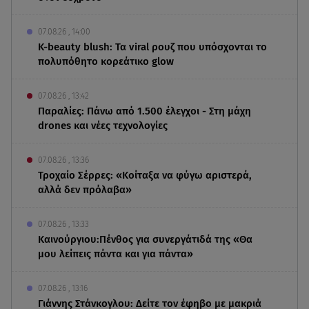
07.08.26 , 14:00
K-beauty blush: Τα viral ρουζ που υπόσχονται το
πολυπόθητο κορεάτικο glow
07.08.26 , 13:42
Παραλίες: Πάνω από 1.500 έλεγχοι - Στη μάχη
drones και νέες τεχνολογίες
07.08.26 , 13:36
Τροχαίο Σέρρες: «Κοίταξα να φύγω αριστερά,
αλλά δεν πρόλαβα»
07.08.26 , 13:33
Καινούργιου:Πένθος για συνεργάτιδά της «Θα
μου λείπεις πάντα και για πάντα»
07.08.26 , 13:16
Γιάννης Στάνκογλου: Δείτε τον έφηβο με μακριά