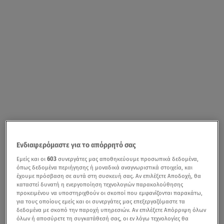
Ενδιαφερόμαστε για το απόρρητό σας
Εμείς και οι
603
συνεργάτες μας αποθηκεύουμε προσωπικά δεδομένα,
όπως δεδομένα περιήγησης ή μοναδικά αναγνωριστικά στοιχεία, και
έχουμε πρόσβαση σε αυτά στη συσκευή σας. Αν επιλέξετε Αποδοχή, θα
καταστεί δυνατή η ενεργοποίηση τεχνολογιών παρακολούθησης
προκειμένου να υποστηριχθούν οι σκοποί που εμφανίζονται παρακάτω,
για τους οποίους εμείς και οι συνεργάτες μας επεξεργαζόμαστε τα
δεδομένα με σκοπό την παροχή υπηρεσιών. Αν επιλέξετε Απόρριψη όλων
όλων ή αποσύρετε τη συγκατάθεσή σας, οι εν λόγω τεχνολογίες θα