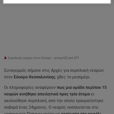
Συμπλοκή νεαρών στον Εύοσμο - ρεπορτάζ από ΕΡΤ
Συναγερμός σήμανε στις Αρχές για συμπλοκή νεαρών
στον
Εύοσμο Θεσσαλονίκης
, χθες το μεσημέρι.
Οι πληροφορίες αναφέρουν
πως μια ομάδα περίπου 15
νεαρών κινήθηκε απειλητικά προς τρία άτομα
κι
ακολούθησε συμπλοκή, από την οποία τραυματίστηκε
σοβαρά ένας 24χρονος. O νεαρός νοσηλεύεται στο
νοσοκομείο Παπαγεωργίου με
τραύματα στο κεφάλι.