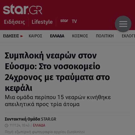
Ειδήσεις
Lifestyle
ΕΙΔΗΣΕΙΣ
ΚΑΙΡΟΣ
ΕΛΛΑΔΑ
ΚΟΣΜΟΣ
ΠΟΛΙΤΙΚΗ
ΕΚΛΟΓ
Συμπλοκή νεαρών στον
Εύοσμο: Στο νοσοκομείο
24χρονος με τραύματα στο
κεφάλι
Mια ομάδα περίπου 15 νεαρών κινήθηκε
απειλητικά προς τρία άτομα
Συντακτική Ομάδα
STAR.GR
11.11.24, 10:43
ΕΛΛΑΔΑ
Πηγή: εξωτερική φωτογραφία αρχείου Eurokinissi