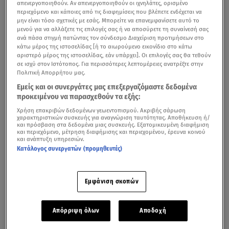
απενεργοποιηθούν. Αν απενεργοποιηθούν οι ιχνηλάτες, ορισμένο
περιεχόμενο και κάποιες από τις διαφημίσεις που βλέπετε ενδέχεται να
μην είναι τόσο σχετικές με εσάς. Μπορείτε να επανεμφανίσετε αυτό το
μενού για να αλλάξετε τις επιλογές σας ή να αποσύρετε τη συναίνεσή σας
ανά πάσα στιγμή πατώντας τον σύνδεσμο Διαχείριση προτιμήσεων στο
κάτω μέρος της ιστοσελίδας [ή το αιωρούμενο εικονίδιο στο κάτω
αριστερό μέρος της ιστοσελίδας, εάν υπάρχει]. Οι επιλογές σας θα τεθούν
σε ισχύ στον Ιστότοπος. Για περισσότερες λεπτομέρειες ανατρέξτε στην
Πολιτική Απορρήτου μας.
Εμείς και οι συνεργάτες μας επεξεργαζόμαστε δεδομένα
προκειμένου να παρασχεθούν τα εξής:
Χρήση επακριβών δεδομένων γεωεντοπισμού. Ακριβής σάρωση
χαρακτηριστικών συσκευής για αναγνώριση ταυτότητας. Αποθήκευση ή/
και πρόσβαση στα δεδομένα μιας συσκευής. Εξατομικευμένη διαφήμιση
και περιεχόμενο, μέτρηση διαφήμισης και περιεχομένου, έρευνα κοινού
και ανάπτυξη υπηρεσιών.
Κατάλογος συνεργατών (προμηθευτές)
Εμφάνιση σκοπών
Απόρριψη όλων
Αποδοχή