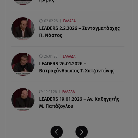
08.08.26 , 14:00
Summer fling: Γιατί να πεις ναι σε έναν
καλοκαιρινό έρωτα
02.02.26
ΕΛΛΑΔΑ
LEADERS 2.2.2026 – Συνταγματάρχης
08.08.26 , 13:59
Π. Νάστος
Αθηνά Οικονομάκου: Οι... hot αναρτήσεις της με
animal print μπικίνι!
26.01.26
ΕΛΛΑΔΑ
08.08.26 , 13:49
LEADERS 26.01.2026 –
Πάνω από 56.000 επιβάτες αναχώρησαν σήμερα
Βατραχάνθρωπος Τ. Χατζαντώνης
από τα λιμάνια της Αττικής
19.01.26
ΕΛΛΑΔΑ
LEADERS 19.01.2026 – Αν. Καθηγητής
Μ. Παπάζογλου