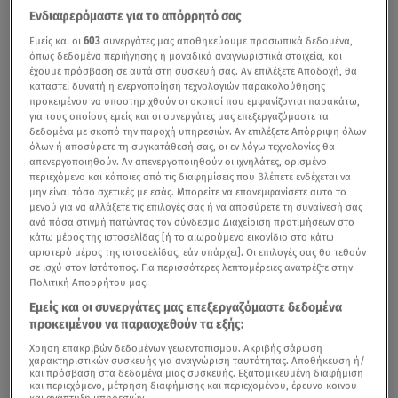
Ενδιαφερόμαστε για το απόρρητό σας
Εμείς και οι
603
συνεργάτες μας αποθηκεύουμε προσωπικά δεδομένα,
όπως δεδομένα περιήγησης ή μοναδικά αναγνωριστικά στοιχεία, και
έχουμε πρόσβαση σε αυτά στη συσκευή σας. Αν επιλέξετε Αποδοχή, θα
καταστεί δυνατή η ενεργοποίηση τεχνολογιών παρακολούθησης
προκειμένου να υποστηριχθούν οι σκοποί που εμφανίζονται παρακάτω,
για τους οποίους εμείς και οι συνεργάτες μας επεξεργαζόμαστε τα
δεδομένα με σκοπό την παροχή υπηρεσιών. Αν επιλέξετε Απόρριψη όλων
όλων ή αποσύρετε τη συγκατάθεσή σας, οι εν λόγω τεχνολογίες θα
απενεργοποιηθούν. Αν απενεργοποιηθούν οι ιχνηλάτες, ορισμένο
περιεχόμενο και κάποιες από τις διαφημίσεις που βλέπετε ενδέχεται να
μην είναι τόσο σχετικές με εσάς. Μπορείτε να επανεμφανίσετε αυτό το
μενού για να αλλάξετε τις επιλογές σας ή να αποσύρετε τη συναίνεσή σας
ανά πάσα στιγμή πατώντας τον σύνδεσμο Διαχείριση προτιμήσεων στο
κάτω μέρος της ιστοσελίδας [ή το αιωρούμενο εικονίδιο στο κάτω
αριστερό μέρος της ιστοσελίδας, εάν υπάρχει]. Οι επιλογές σας θα τεθούν
σε ισχύ στον Ιστότοπος. Για περισσότερες λεπτομέρειες ανατρέξτε στην
Πολιτική Απορρήτου μας.
Εμείς και οι συνεργάτες μας επεξεργαζόμαστε δεδομένα
προκειμένου να παρασχεθούν τα εξής:
Χρήση επακριβών δεδομένων γεωεντοπισμού. Ακριβής σάρωση
χαρακτηριστικών συσκευής για αναγνώριση ταυτότητας. Αποθήκευση ή/
και πρόσβαση στα δεδομένα μιας συσκευής. Εξατομικευμένη διαφήμιση
και περιεχόμενο, μέτρηση διαφήμισης και περιεχομένου, έρευνα κοινού
και ανάπτυξη υπηρεσιών.