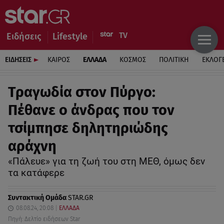
Ειδήσεις
Lifestyle
ΕΙΔΗΣΕΙΣ
ΚΑΙΡΟΣ
ΕΛΛΑΔΑ
ΚΟΣΜΟΣ
ΠΟΛΙΤΙΚΗ
ΕΚΛΟΓ
Τραγωδία στον Πύργο:
Πέθανε ο άνδρας που τον
τσίμπησε δηλητηριώδης
αράχνη
«Πάλευε» για τη ζωή του στη ΜΕΘ, όμως δεν
τα κατάφερε
Συντακτική Ομάδα
STAR.GR
08.08.24, 20:08
ΕΛΛΑΔΑ
Πηγή: Δελτίο ειδήσεων Star