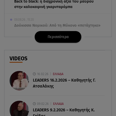
Back to black: η διαχρονική αξία του μαύρου
στην καλοκαιρινή γκαρνταρόμπα
08.08.26 , 15:20
Δούκισσα Νομικού: Από τη Μύκονο «πετάχτηκε»
στη Γαλλική Πολυνησία!
Περισσότερα
08.08.26 , 15:01
Λυκαβηττός: Σε 57χρονη γυναίκα ανήκει η σορός
που βρέθηκε σε σπηλιά
VIDEOS
08.08.26 , 14:50
Κατερίνα Καινούργιου: Η Πάρος και το cool
16.02.26
ΕΛΛΑΔΑ
φορμάκι της κορούλας της!
LEADERS 16.2.2026 – Καθηγητής Γ.
Ατσαλάκης
08.08.26 , 14:25
Καιρός: Σε πορτοκαλί συναγερμό η χώρα για
φωτιές τα επόμενα 24ωρα
09.02.26
ΕΛΛΑΔΑ
LEADERS 9.2.2026 – Καθηγητής Κ.
Γρίβας