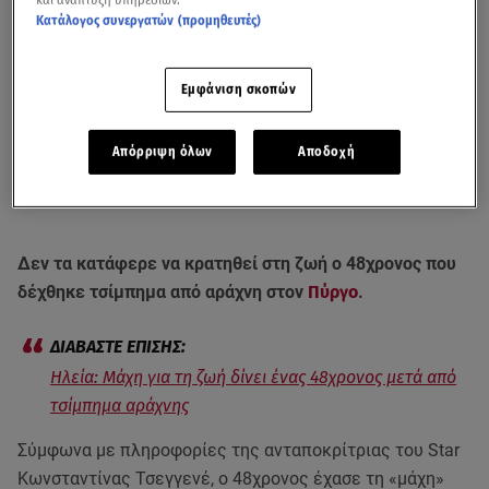
Κατάλογος συνεργατών (προμηθευτές)
Εμφάνιση σκοπών
Απόρριψη όλων
Αποδοχή
Δεν τα κατάφερε να κρατηθεί στη ζωή ο 48χρονος που
δέχθηκε τσίμπημα από αράχνη στον
Πύργο
.
Ηλεία: Μάχη για τη ζωή δίνει ένας 48χρονος μετά από
τσίμπημα αράχνης
Σύμφωνα με πληροφορίες της ανταποκρίτριας του Star
Κωνσταντίνας Τσεγγενέ, ο 48χρονος έχασε τη «μάχη»