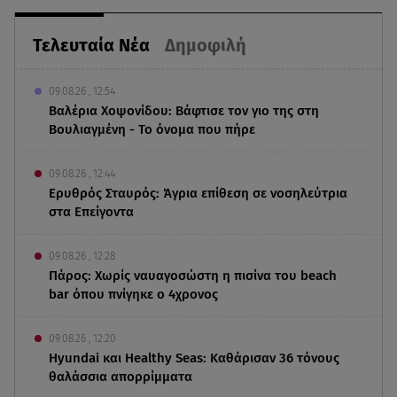
Τελευταία Νέα
Δημοφιλή
09.08.26 , 12:54
Βαλέρια Χοψονίδου: Βάφτισε τον γιο της στη
Βουλιαγμένη - Το όνομα που πήρε
09.08.26 , 12:44
Ερυθρός Σταυρός: Άγρια επίθεση σε νοσηλεύτρια
στα Επείγοντα
09.08.26 , 12:28
Πάρος: Χωρίς ναυαγοσώστη η πισίνα του beach
bar όπου πνίγηκε ο 4χρονος
09.08.26 , 12:20
Hyundai και Healthy Seas: Καθάρισαν 36 τόνους
θαλάσσια απορρίμματα