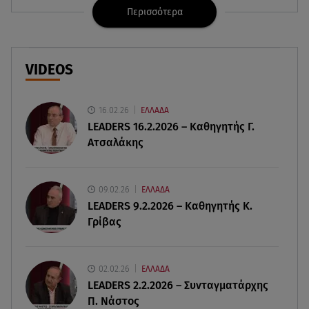
Περισσότερα
09.08.26 , 11:23
Μεθυσμένη οδηγός σκότωσε νύφη τη μέρα του
γάμου της
VIDEOS
09.08.26 , 11:12
Αλέξανδρος Τσουβέλας για Εύα Καρύδη: «Θα το
έκανα 500 φορές»
16.02.26
ΕΛΛΑΔΑ
LEADERS 16.2.2026 – Καθηγητής Γ.
Ατσαλάκης
09.08.26 , 10:46
Μπαμπάς για δεύτερη φορά ο Γιάννης
Κωνσταντέλιας
09.02.26
ΕΛΛΑΔΑ
LEADERS 9.2.2026 – Καθηγητής Κ.
09.08.26 , 10:43
Γρίβας
Αλέξης Γεωργούλης: Η ανάρτηση από την
παραλία και οι κοιλιακοί!
02.02.26
ΕΛΛΑΔΑ
09.08.26 , 10:33
LEADERS 2.2.2026 – Συνταγματάρχης
ΕΦΕΤ: Ανακαλείται πασίγνωστη μαρμελάδα
Π. Νάστος
φράουλα