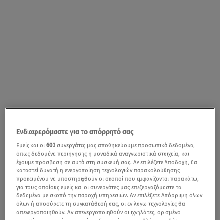
Ενδιαφερόμαστε για το απόρρητό σας
Εμείς και οι
603
συνεργάτες μας αποθηκεύουμε προσωπικά δεδομένα,
όπως δεδομένα περιήγησης ή μοναδικά αναγνωριστικά στοιχεία, και
έχουμε πρόσβαση σε αυτά στη συσκευή σας. Αν επιλέξετε Αποδοχή, θα
καταστεί δυνατή η ενεργοποίηση τεχνολογιών παρακολούθησης
προκειμένου να υποστηριχθούν οι σκοποί που εμφανίζονται παρακάτω,
για τους οποίους εμείς και οι συνεργάτες μας επεξεργαζόμαστε τα
δεδομένα με σκοπό την παροχή υπηρεσιών. Αν επιλέξετε Απόρριψη όλων
όλων ή αποσύρετε τη συγκατάθεσή σας, οι εν λόγω τεχνολογίες θα
απενεργοποιηθούν. Αν απενεργοποιηθούν οι ιχνηλάτες, ορισμένο