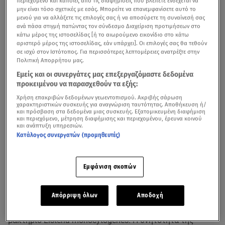
περιεχόμενο και κάποιες από τις διαφημίσεις που βλέπετε ενδέχεται να
μην είναι τόσο σχετικές με εσάς. Μπορείτε να επανεμφανίσετε αυτό το
μενού για να αλλάξετε τις επιλογές σας ή να αποσύρετε τη συναίνεσή σας
ανά πάσα στιγμή πατώντας τον σύνδεσμο Διαχείριση προτιμήσεων στο
κάτω μέρος της ιστοσελίδας [ή το αιωρούμενο εικονίδιο στο κάτω
αριστερό μέρος της ιστοσελίδας, εάν υπάρχει]. Οι επιλογές σας θα τεθούν
σε ισχύ στον Ιστότοπος. Για περισσότερες λεπτομέρειες ανατρέξτε στην
Πολιτική Απορρήτου μας.
Εμείς και οι συνεργάτες μας επεξεργαζόμαστε δεδομένα
προκειμένου να παρασχεθούν τα εξής:
Χρήση επακριβών δεδομένων γεωεντοπισμού. Ακριβής σάρωση
χαρακτηριστικών συσκευής για αναγνώριση ταυτότητας. Αποθήκευση ή/
Συναγερμός έχει σημάνει λόγω της σημαντικής αύξησης
και πρόσβαση στα δεδομένα μιας συσκευής. Εξατομικευμένη διαφήμιση
και περιεχόμενο, μέτρηση διαφήμισης και περιεχομένου, έρευνα κοινού
που καταγράφουν τα κρούσματα
λιστερίωσης
στην
και ανάπτυξη υπηρεσιών.
Κατάλογος συνεργατών (προμηθευτές)
Ελλάδα. Συνολικά, το διάστημα 2004-2023 δηλώθηκαν
266 κρούσματα λιστερίωσης στη χώρα μας.
Εμφάνιση σκοπών
Τι είναι η λιστερίωση
Η λιστερίωση είναι ένα τροφιμογενές νόσημα, που
Απόρριψη όλων
Αποδοχή
προκαλείται από το αναερόβιο Gram θετικό
βακτήριο Listeria monocytogenes. Η θνητότητα της