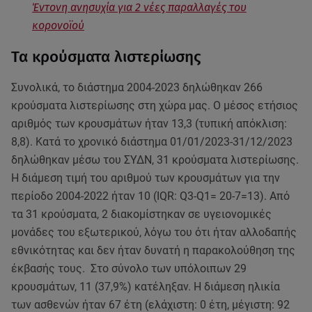
Έντονη ανησυχία για 2 νέες παραλλαγές του
κορονοϊού
Τα κρούσματα λιστερίωσης
Συνολικά, το διάστημα 2004-2023 δηλώθηκαν 266
κρούσματα λιστερίωσης στη χώρα μας. Ο μέσος ετήσιος
αριθμός των κρουσμάτων ήταν 13,3 (τυπική απόκλιση:
8,8). Κατά το χρονικό διάστημα 01/01/2023-31/12/2023
δηλώθηκαν μέσω του ΣΥΔΝ, 31 κρούσματα λιστερίωσης.
Η διάμεση τιμή του αριθμού των κρουσμάτων για την
περίοδο 2004-2022 ήταν 10 (IQR: Q3-Q1= 20-7=13). Από
τα 31 κρούσματα, 2 διακομίστηκαν σε υγειονομικές
μονάδες του εξωτερικού, λόγω του ότι ήταν αλλοδαπής
εθνικότητας και δεν ήταν δυνατή η παρακολούθηση της
έκβασής τους. Στο σύνολο των υπόλοιπων 29
κρουσμάτων, 11 (37,9%) κατέληξαν. Η διάμεση ηλικία
των ασθενών ήταν 67 έτη (ελάχιστη: 0 έτη, μέγιστη: 92