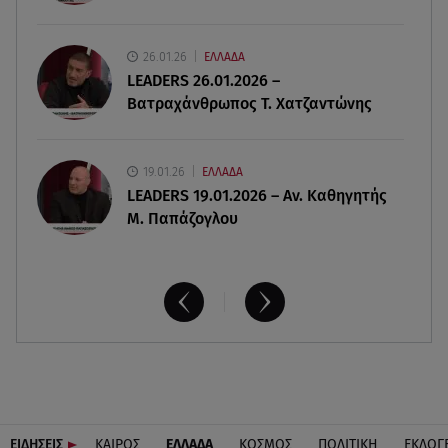
09.08.26 , 10:13
26.01.26
ΕΛΛΑΔΑ
Κορυφώνεται η έξοδος του Αυγούστου -
LEADERS 26.01.2026 –
«Καρφίτσα δεν πέφτει» στα λιμάνια
Βατραχάνθρωπος Τ. Χατζαντώνης
19.01.26
ΕΛΛΑΔΑ
LEADERS 19.01.2026 – Αν. Καθηγητής
Μ. Παπάζογλου
ΕΙΔΗΣΕΙΣ
ΚΑΙΡΟΣ
ΕΛΛΑΔΑ
ΚΟΣΜΟΣ
ΠΟΛΙΤΙΚΗ
ΕΚΛΟΓ