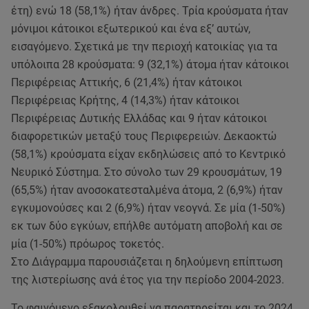
έτη) ενώ 18 (58,1%) ήταν άνδρες. Τρία κρούσματα ήταν
μόνιμοι κάτοικοι εξωτερικού και ένα εξ’ αυτών,
εισαγόμενο. Σχετικά με την περιοχή κατοικίας για τα
υπόλοιπα 28 κρούσματα: 9 (32,1%) άτομα ήταν κάτοικοι
Περιφέρειας Αττικής, 6 (21,4%) ήταν κάτοικοι
Περιφέρειας Κρήτης, 4 (14,3%) ήταν κάτοικοι
Περιφέρειας Δυτικής Ελλάδας και 9 ήταν κάτοικοι
διαφορετικών μεταξύ τους Περιφερειών. Δεκαοκτώ
(58,1%) κρούσματα είχαν εκδηλώσεις από το Κεντρικό
Νευρικό Σύστημα. Στο σύνολο των 29 κρουσμάτων, 19
(65,5%) ήταν ανοσοκατεσταλμένα άτομα, 2 (6,9%) ήταν
εγκυμονούσες και 2 (6,9%) ήταν νεογνά. Σε μία (1-50%)
εκ των δύο εγκύων, επήλθε αυτόματη αποβολή και σε
μία (1-50%) πρόωρος τοκετός.
Στο Διάγραμμα παρουσιάζεται η δηλούμενη επίπτωση
της λιστερίωσης ανά έτος για την περίοδο 2004-2023.
Το φαινόμενο εξακολουθεί να παρατηρείται και το 2024,