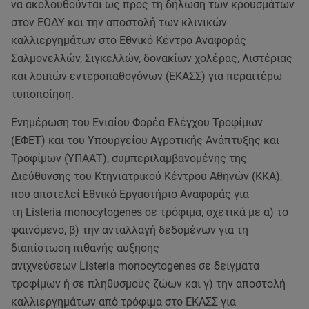
να ακολουθούνται ως προς τη δήλωση των κρουσμάτων
στον ΕΟΔΥ και την αποστολή των κλινικών
καλλιεργημάτων στο Εθνικό Κέντρο Αναφοράς
Σαλμονελλών, Σιγκελλών, δονακίων χολέρας, Λιστέριας
και λοιπών εντεροπαθογόνων (ΕΚΑΣΣ) για περαιτέρω
τυποποίηση.
Ενημέρωση του Ενιαίου Φορέα Ελέγχου Τροφίμων
(ΕΦΕΤ) και του Υπουργείου Αγροτικής Ανάπτυξης και
Τροφίμων (ΥΠΑΑΤ), συμπεριλαμβανομένης της
Διεύθυνσης του Κτηνιατρικού Κέντρου Αθηνών (ΚΚΑ),
που αποτελεί Εθνικό Εργαστήριο Αναφοράς για
τη Listeria monocytogenes σε τρόφιμα, σχετικά με α) το
φαινόμενο, β) την ανταλλαγή δεδομένων για τη
διαπίστωση πιθανής αύξησης
ανιχνεύσεων Listeria monocytogenes σε δείγματα
τροφίμων ή σε πληθυσμούς ζώων και γ) την αποστολή
καλλιεργημάτων από τρόφιμα στο ΕΚΑΣΣ για