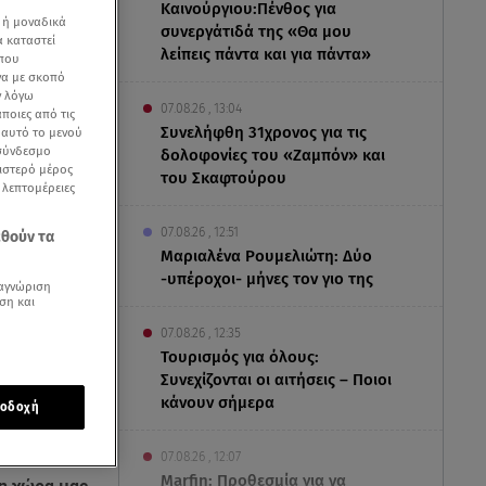
Καινούργιου:Πένθος για
 ή μοναδικά
συνεργάτιδά της «Θα μου
α καταστεί
λείπεις πάντα και για πάντα»
 που
να με σκοπό
ν λόγω
07.08.26 , 13:04
ποιες από τις
Συνελήφθη 31χρονος για τις
ε αυτό το μενού
 σύνδεσμο
δολοφονίες του «Ζαμπόν» και
ριστερό μέρος
του Σκαφτούρου
ς λεπτομέρειες
07.08.26 , 12:51
εθούν τα
Μαριαλένα Ρουμελιώτη: Δύο
-υπέροχοι- μήνες τον γιο της
αγνώριση
ση και
07.08.26 , 12:35
Τουρισμός για όλους:
Συνεχίζονται οι αιτήσεις – Ποιοι
κάνουν σήμερα
οδοχή
 εισαγωγών
ημιολογική
07.08.26 , 12:07
Marfin: Προθεσμία για να