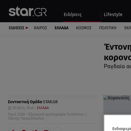
Αθλητικά
Quiz
Ειδήσεις
Lifestyle
Αυτοκίνητο
ΕΙΔΗΣΕΙΣ
ΚΑΙΡΟΣ
ΕΛΛΑΔΑ
ΚΟΣΜΟΣ
ΠΟΛΙΤΙΚΗ
ΕΚ
Έντονη
κορονο
Ραγδαία α
Συντακτική Ομάδα
STAR.GR
20.06.24, 18:46
ΕΛΛΑΔΑ
Πηγή: ΕΟΔΥ / Εξωτερική φωτογραφία: Eurokinissi /
Γιάννης Παναγόπουλος
Ενδιαφερό