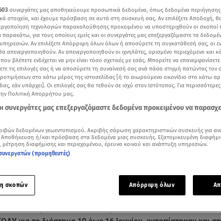
603
συνεργάτες μας αποθηκεύουμε προσωπικά δεδομένα, όπως δεδομένα περιήγησης
κά στοιχεία, και έχουμε πρόσβαση σε αυτά στη συσκευή σας. Αν επιλέξετε Αποδοχή, θ
νεργοποίηση τεχνολογιών παρακολούθησης προκειμένου να υποστηριχθούν οι σκοποί
ι παρακάτω, για τους οποίους εμείς και οι συνεργάτες μας επεξεργαζόμαστε τα δεδομέ
υπηρεσιών. Αν επιλέξετε Απόρριψη όλων όλων ή αποσύρετε τη συγκατάθεσή σας, οι ε
 θα απενεργοποιηθούν. Αν απενεργοποιηθούν οι ιχνηλάτες, ορισμένο περιεχόμενο και κά
 που βλέπετε ενδέχεται να μην είναι τόσο σχετικές με εσάς. Μπορείτε να επανεμφανίσετ
ξετε τις επιλογές σας ή να αποσύρετε τη συναίνεσή σας ανά πάσα στιγμή πατώντας τον
προτιμήσεων στο κάτω μέρος της ιστοσελίδας [ή το αιωρούμενο εικονίδιο στο κάτω α
δας, εάν υπάρχει]. Οι επιλογές σας θα τεθούν σε ισχύ στον Ιστότοπος. Για περισσότερε
την Πολιτική Απορρήτου μας.
 οι συνεργάτες μας επεξεργαζόμαστε δεδομένα προκειμένου να παρασχ
Δείτε περισσότερα άρθρα μας στα αποτελέσματα αναζήτησης
ριβών δεδομένων γεωεντοπισμού. Ακριβής σάρωση χαρακτηριστικών συσκευής για αν
 Αποθήκευση ή/και πρόσβαση στα δεδομένα μιας συσκευής. Εξατομικευμένη διαφήμι
, μέτρηση διαφήμισης και περιεχομένου, έρευνα κοινού και ανάπτυξη υπηρεσιών.
Add star.gr on Google
συνεργατών (προμηθευτές)
 δελτίο ειδήσεων του Alpha (αρχείου)
η σκοπών
Απόρριψη όλων
Απ
ηση παρουσιάζει η θετικότητα στον
κορονοϊό
. Ο αριθμός των
COVID-19 έφτασε τις 324. Σύμφωνα με την εβδομαδιαία επιδ