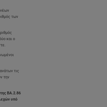
07.08.26 , 11:13
 νέων
Stars System: Γιορτάζει 20
ριθμός των
χρόνια και γίνεται καθημερινό
στο Star
αριθμός
07.08.26 , 11:02
ύο και ο
Καινούργιου - Κουτσουμπής:
τε.
Αγκαλιασμένοι στα σοκάκια της
Μυκόνου
ηνωμένοι
07.08.26 , 11:02
Ταϊλάνδη: Μαθητής άνοιξε πυρ
θανάτων τις
σε σχολείο - Τουλάχιστον 8
ν την
νεκροί
07.08.26 , 10:50
της BA.2.86
Μαρία Μενούνος: Τα
ελεχών υπό
στιγμιότυπα με ελληνικό άρωμα
και ο απολογισμός