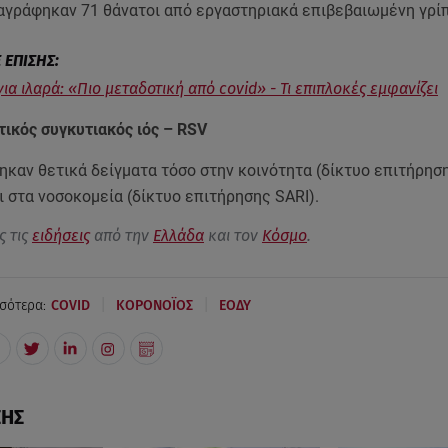
αγράφηκαν 71 θάνατοι από εργαστηριακά επιβεβαιωμένη γρίπ
ια ιλαρά: «Πιο μεταδοτική από covid» - Τι επιπλοκές εμφανίζει
ικός συγκυτιακός ιός – RSV
καν θετικά δείγματα τόσο στην κοινότητα (δίκτυο επιτήρηση
ι στα νοσοκομεία (δίκτυο επιτήρησης SARI).
ς τις
ειδήσεις
από την
Ελλάδα
και τον
Κόσμο
.
|
|
σότερα:
COVID
ΚΟΡΟΝΟΪΟΣ
ΕΟΔΥ
ΣΗΣ