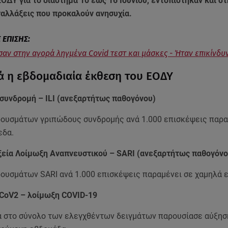
ΟΔΥ για το διάστημα 10 έως 16 Ιουνίου, εντοπίστηκαν και σ
ταλλάξεις που προκαλούν ανησυχία.
σαν στην αγορά ληγμένα Covid τεστ και μάσκες - Ήταν επικίνδυ
ά η εβδομαδιαία έκθεση του ΕΟΔΥ
συνδρομή – ILI (ανεξαρτήτως παθογόνου)
ρουσμάτων γριπώδους συνδρομής ανά 1.000 επισκέψεις παρα
εδα.
εία Λοίμωξη Αναπνευστικού – SARI (ανεξαρτήτως παθογόνο
ρουσμάτων SARI ανά 1.000 επισκέψεις παραμένει σε χαμηλά 
CoV2 – λοίμωξη COVID-19
α στο σύνολο των ελεγχθέντων δειγμάτων παρουσίασε αύξησ