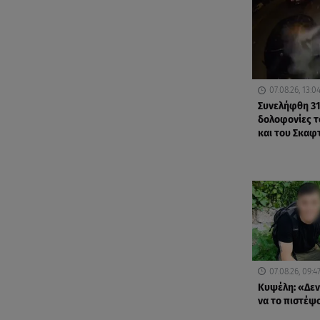
07.08.26, 13:0
Συνελήφθη 31
δολοφονίες 
και του Σκαφ
07.08.26, 09:4
Κυψέλη: «Δε
να το πιστέψ