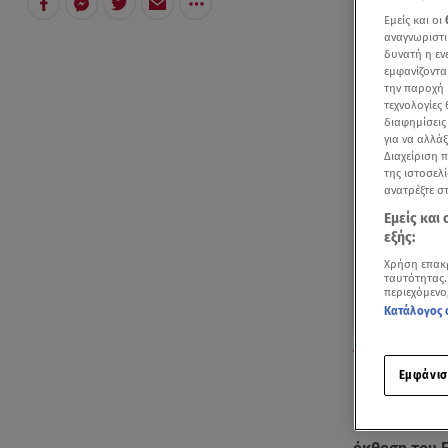
Εμείς και οι
αναγνωριστι
δυνατή η ε
εμφανίζοντα
την παροχή 
τεχνολογίες
διαφημίσεις
για να αλλά
Διαχείριση 
της ιστοσελί
ανατρέξτε σ
Εμείς και
εξής:
Χρήση επακ
ταυτότητας.
περιεχόμενο
Κατάλογος 
Απόσπασμα από
Εμφάνισ
Εκ νέου αύξ
με λοίμωξη 