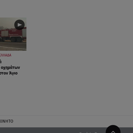
ΕΛΛΑΔΑ
ά
 οχημάτων
στον Άγιο
ΚΙΝΗΤΟ