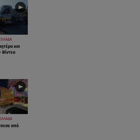
ΕΛΛΑΔΑ
μητέρα και
- Βίντεο
ΕΛΛΑΔΑ
έπεσε από