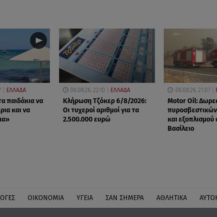
7
ΕΛΛΑΔΑ
06.08.26, 22:10
ΕΛΛΑΔΑ
06.08.26, 21:07
τα παιδάκια να
Κλήρωση Τζόκερ 6/8/2026:
Motor Oil: Δωρε
ρια και να
Οι τυχεροί αριθμοί για τα
πυροσβεστικών
ια»
2.500.000 ευρώ
και εξοπλισμού 
Βασίλειο
ΛΟΓΕΣ
ΟΙΚΟΝΟΜΙΑ
ΥΓΕΙΑ
ΣΑΝ ΣΗΜΕΡΑ
ΑΘΛΗΤΙΚΑ
ΑΥΤΟ