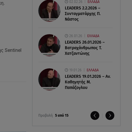
02.02.26
ΕΛΛΑΔΑ
η.
LEADERS 2.2.2026 –
Συνταγματάρχης Π.
Νάστος
26.01.26
ΕΛΛΑΔΑ
LEADERS 26.01.2026 –
Βατραχάνθρωπος Τ.
ς Sentinel
Χατζαντώνης
19.01.26
ΕΛΛΑΔΑ
LEADERS 19.01.2026 – Αν.
Καθηγητής Μ.
Παπάζογλου
Προβολή
5 από 15