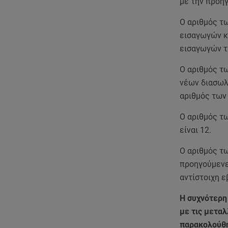
με την προη
Ο αριθμός τ
εισαγωγών κ
εισαγωγών τ
Ο αριθμός τ
νέων διασωλ
αριθμός των
Ο αριθμός τ
είναι 12.
Ο αριθμός τ
προηγούμενε
αντίστοιχη ε
Η συχνότερη
με τις μετα
παρακολούθησ