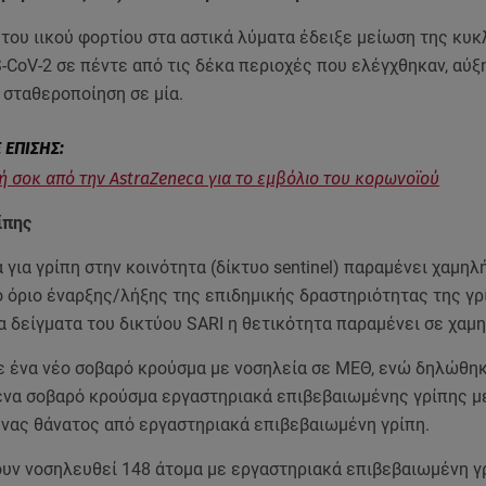
του ιικού φορτίου στα αστικά λύματα έδειξε μείωση της κυ
-CoV-2 σε πέντε από τις δέκα περιοχές που ελέγχθηκαν, αύξ
 σταθεροποίηση σε μία.
 σοκ από την AstraZeneca για το εμβόλιο του κορωνοϊού
ίπης
 για γρίπη στην κοινότητα (δίκτυο sentinel) παραμένει χαμηλ
ό όριο έναρξης/λήξης της επιδημικής δραστηριότητας της γρ
α δείγματα του δικτύου SARI η θετικότητα παραμένει σε χαμ
 ένα νέο σοβαρό κρούσμα με νοσηλεία σε ΜΕΘ, ενώ δηλώθη
ένα σοβαρό κρούσμα εργαστηριακά επιβεβαιωμένης γρίπης μ
ένας θάνατος από εργαστηριακά επιβεβαιωμένη γρίπη.
ουν νοσηλευθεί 148 άτομα με εργαστηριακά επιβεβαιωμένη γ