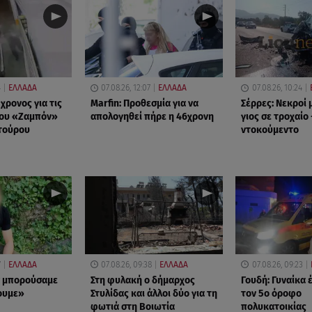
4
ΕΛΛΑΔΑ
07.08.26, 12:07
ΕΛΛΑΔΑ
07.08.26, 10:24
χρονος για τις
Marfin: Προθεσμία για να
Σέρρες: Νεκροί 
του «Ζαμπόν»
απολογηθεί πήρε η 46χρονη
γιος σε τροχαίο 
τούρου
ντοκούμεντο
7
ΕΛΛΑΔΑ
07.08.26, 09:38
ΕΛΛΑΔΑ
07.08.26, 09:23
ν μπορούσαμε
Στη φυλακή ο δήμαρχος
Γουδή: Γυναίκα 
ουμε»
Στυλίδας και άλλοι δύο για τη
τον 5ο όροφο
φωτιά στη Βοιωτία
πολυκατοικίας