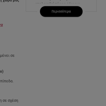
τη χώρα μας
απολογηθεί πήρε η 46χρονη
Περισσότερα
07.08.26 , 12:00
4 (πολύ σημαντικά) πράγματα
να
που αποκαλύπτουν οι διακοπές
για τη σχέση σου
07.08.26 , 11:45
Λένα Σαμαρά: Ράγισαν καρδιές
στο ετήσιο μνημόσυνο
μένει σε
07.08.26 , 11:18
Leapmotor T03: Τώρα με 16.190
υ)
ευρώ
επίπεδα.
07.08.26 , 11:17
Παρουσιάστρια κοιμήθηκε on
air και έγινε viral- Δείτε το
η σε σχέση
στιγμιότυπο