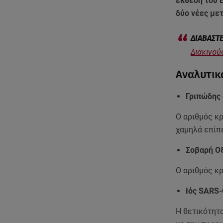
έκθεση του Ε
δύο νέες με
Διακινού
Αναλυτικ
Γριπώδης 
Ο αριθμός κ
χαμηλά επίπ
Σοβαρή Οξ
Ο αριθμός κ
Ιός SARS-
Η θετικότητ