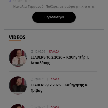
10.08.26 , 08:33
Ναταλία Γερμανού: Ποζάρει με μαύρο μπικίνι στις
καλοκαιρινές της διακοπές
Περισσότερα
10.08.26 , 07:58
Ο καιρός Hot Dry Windy θέτει σε Red Code τη
χώρα - Άνεμοι 9 μποφόρ και 39◦C
VIDEOS
10.08.26 , 03:00
Εορτολόγιο: Ποιοι γιορτάζουν στις 10 Αυγούστου
16.02.26
ΕΛΛΑΔΑ
LEADERS 16.2.2026 – Καθηγητής Γ.
Ατσαλάκης
09.08.26 , 23:50
ΑΑΔΕ: 1.296 φιάλες παράνομου φρέον
κατασχέθηκαν σε Κήπους και Δοϊράνη
09.02.26
ΕΛΛΑΔΑ
LEADERS 9.2.2026 – Καθηγητής Κ.
09.08.26 , 23:20
Γρίβας
Greek Mafia: Τα «Σκυλιά» του Έντικ είχαν μέχρι
και μπαζούκας
02.02.26
ΕΛΛΑΔΑ