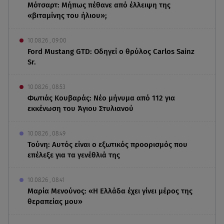
Μότσαρτ: Μήπως πέθανε από έλλειψη της
«βιταμίνης του ήλιου»;
10.08.26 , 09:00
Ford Mustang GTD: Οδηγεί ο θρύλος Carlos Sainz
Sr.
10.08.26 , 08:53
Φωτιάς Κουβαράς: Νέο μήνυμα από 112 για
εκκένωση του Άγιου Στυλιανού
10.08.26 , 08:49
Τούνη: Αυτός είναι ο εξωτικός προορισμός που
επέλεξε για τα γενέθλιά της
10.08.26 , 08:41
Μαρία Μενούνος: «Η Ελλάδα έχει γίνει μέρος της
θεραπείας μου»