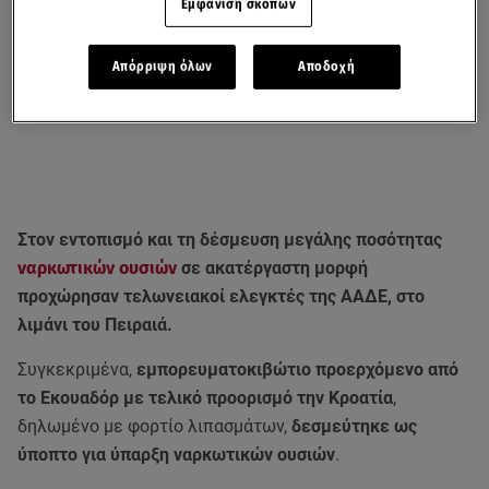
Εμφάνιση σκοπών
Απόρριψη όλων
Αποδοχή
Στον εντοπισμό και τη δέσμευση μεγάλης ποσότητας
ναρκωτικών ουσιών
σε ακατέργαστη μορφή
προχώρησαν τελωνειακοί ελεγκτές της ΑΑΔΕ, στο
λιμάνι του Πειραιά.
Συγκεκριμένα,
εμπορευματοκιβώτιο προερχόμενο από
το Εκουαδόρ με τελικό προορισμό την Κροατία
,
δηλωμένο με φορτίο λιπασμάτων,
δεσμεύτηκε ως
ύποπτο για ύπαρξη ναρκωτικών ουσιών
.