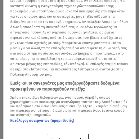
έχουμε πρόσβαση σε αυτά στη συσκευή σας. Αν επιλέξετε Αποδοχή, θα
καταστεί δυνατή η ενεργοποίηση τεχνολογιών παρακολούθησης
προκειμένου να υποστηριχθούν οι σκοποί που εμφανίζονται παρακάτω,
για τους οποίους εμείς και οι συνεργάτες μας επεξεργαζόμαστε τα
δεδομένα με σκοπό την παροχή υπηρεσιών. Αν επιλέξετε Απόρριψη όλων
όλων ή αποσύρετε τη συγκατάθεσή σας, οι εν λόγω τεχνολογίες θα
απενεργοποιηθούν. Αν απενεργοποιηθούν οι ιχνηλάτες, ορισμένο
περιεχόμενο και κάποιες από τις διαφημίσεις που βλέπετε ενδέχεται να
μην είναι τόσο σχετικές με εσάς. Μπορείτε να επανεμφανίσετε αυτό το
μενού για να αλλάξετε τις επιλογές σας ή να αποσύρετε τη συναίνεσή σας
ανά πάσα στιγμή πατώντας τον σύνδεσμο Διαχείριση προτιμήσεων στο
κάτω μέρος της ιστοσελίδας [ή το αιωρούμενο εικονίδιο στο κάτω
αριστερό μέρος της ιστοσελίδας, εάν υπάρχει]. Οι επιλογές σας θα τεθούν
σε ισχύ στον Ιστότοπος. Για περισσότερες λεπτομέρειες ανατρέξτε στην
Πολιτική Απορρήτου μας.
Εμείς και οι συνεργάτες μας επεξεργαζόμαστε δεδομένα
προκειμένου να παρασχεθούν τα εξής:
Χρήση επακριβών δεδομένων γεωεντοπισμού. Ακριβής σάρωση
χαρακτηριστικών συσκευής για αναγνώριση ταυτότητας. Αποθήκευση ή/
και πρόσβαση στα δεδομένα μιας συσκευής. Εξατομικευμένη διαφήμιση
και περιεχόμενο, μέτρηση διαφήμισης και περιεχομένου, έρευνα κοινού
και ανάπτυξη υπηρεσιών.
Κατάλογος συνεργατών (προμηθευτές)