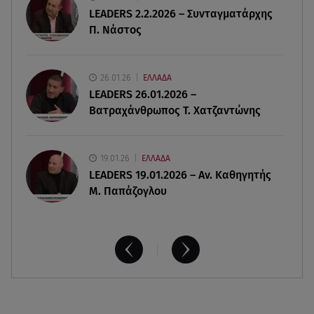
09.08.26 , 22:58
LEADERS 2.2.2026 – Συνταγματάρχης
Φωτιά στην Ηλεία: Καλύτερη η εικόνα της
Π. Νάστος
πυρκαγιάς στο Μουζάκι
09.08.26 , 22:14
26.01.26
ΕΛΛΑΔΑ
Απίστευτη απάτη με «μαϊμού αστυνομικούς» - Το
LEADERS 26.01.2026 –
κόλπο με το 100
Βατραχάνθρωπος Τ. Χατζαντώνης
19.01.26
ΕΛΛΑΔΑ
LEADERS 19.01.2026 – Αν. Καθηγητής
Μ. Παπάζογλου