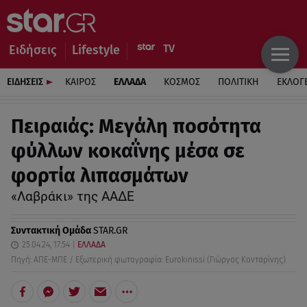
Ειδήσεις
Lifestyle
ΕΙΔΗΣΕΙΣ
ΚΑΙΡΟΣ
ΕΛΛΑΔΑ
ΚΟΣΜΟΣ
ΠΟΛΙΤΙΚΗ
ΕΚΛΟΓ
Πειραιάς: Μεγάλη ποσότητα
φύλλων κοκαΐνης μέσα σε
φορτία λιπασμάτων
«Λαβράκι» της ΑΑΔΕ
Συντακτική Ομάδα
STAR.GR
25.04.24, 17:54
ΕΛΛΑΔΑ
Πηγή: ΑΠΕ-ΜΠΕ / Εξωτερική φωτογραφία: Eurokinissi (Γιώργος Κονταρίνης)