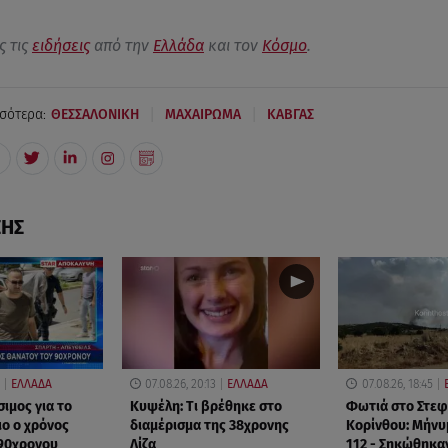
ς τις
ειδήσεις
από την
Ελλάδα
και τον
Κόσμο
.
|
|
σότερα:
ΘΕΣΣΑΛΟΝΙΚΗ
ΜΑΧΑΙΡΩΜΑ
ΚΑΒΓΑΣ
ΣΗΣ
ΕΛΛΑΔΑ
07.08.26, 20:13
ΕΛΛΑΔΑ
07.08.26, 18:45
ιμος για το
Κυψέλη: Tι βρέθηκε στο
Φωτιά στο Στεφ
ο ο χρόνος
διαμέρισμα της 38χρονης
Κορίνθου: Μήνυ
90χρονου
Λίζα
112 - Σηκώθηκα