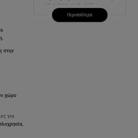
πληρότητα για Κυκλάδες
Περισσότερα
07.08.26 , 17:44
Παιδικοί σταθμοί: Πότε βγαίνουν
το
τα προσωρινά αποτελέσματα
η.
07.08.26 , 17:13
ς στην
Τροχαίο Σέρρες: «Έχασα τη
σύζυγο και το παιδί μου. Τα
έχασα όλα»
07.08.26 , 16:03
Καιρός: Έρχονται ξανά 40άρια -
ον χώρο
Σε ποιες περιοχές
07.08.26 , 16:00
ες για
Ανακάλυψε ξανά τη δύναμή
πλοχρησία,
σου: μην σε τρομάζει η μυϊκή
απώλεια