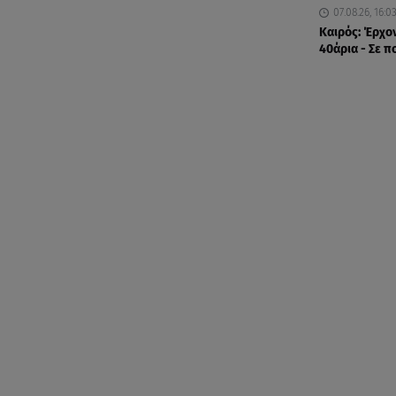
07.08.26, 16:0
Καιρός: Έρχο
40άρια - Σε π