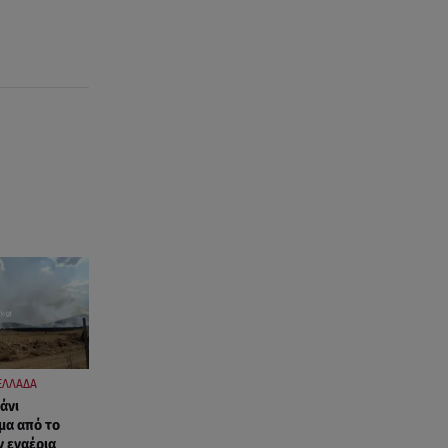
07.08.26 , 15:24
Ιωάννα Τούνη - Δημήτρης
Σπυριδωνίδης: Η throwback
φωτογραφία από την Ίμπιζα
07.08.26 , 15:21
Toyota C-HR: Δέκα χρόνια
ξεχωριστής καινοτομίας και
επιτυχίας
07.08.26 , 15:09
Τροχαίο Σέρρες: «Δεν πρόλαβα
να κάνω κάτι κι έπεσε πάνω
μου»
07.08.26 , 14:49
ΕΛΛΑΔΑ
Πέθανε η δημοσιογράφος και
άνι
πρώην σύζυγος του Βασίλη
μα από το
Χιώτη, Χριστίνα Πιτουρά
ν εναέρια