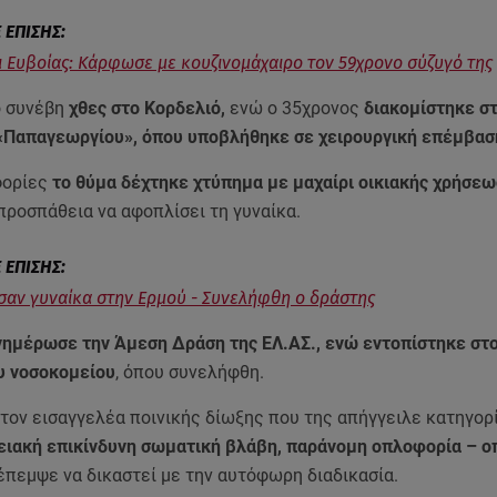
 Ευβοίας: Kάρφωσε με κουζινομάχαιρο τον 59χρονο σύζυγό της
ο συνέβη
χθες στο Κορδελιό,
ενώ ο 35χρονος
διακομίστηκε σ
«Παπαγεωργίου», όπου υποβλήθηκε σε χειρουργική επέμβασ
φορίες
το θύμα δέχτηκε χτύπημα με μαχαίρι οικιακής χρήσεω
 προσπάθεια να αφοπλίσει τη γυναίκα.
αν γυναίκα στην Ερμού - Συνελήφθη ο δράστης
νημέρωσε την Άμεση Δράση της ΕΛ.ΑΣ., ενώ εντοπίστηκε στ
υ νοσοκομείου
, όπου συνελήφθη.
τον εισαγγελέα ποινικής δίωξης που της απήγγειλε κατηγορί
ειακή επικίνδυνη σωματική βλάβη, παράνομη οπλοφορία – ο
έπεμψε να δικαστεί με την αυτόφωρη διαδικασία.