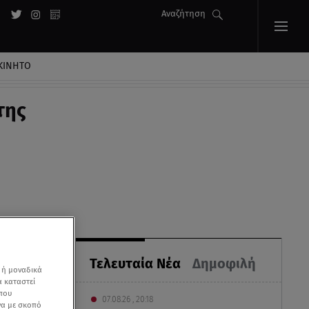
Αναζήτηση
ΚΙΝΗΤΟ
της
Τελευταία Νέα
Δημοφιλή
 ή μοναδικά
α καταστεί
 που
07.08.26 , 20:18
να με σκοπό