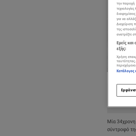
την παροχή 
τεχνολογίες
διαφημίσεις
για να αλλά
Διαχείριση 
της ιστοσελί
ανατρέξτε σ
Εμείς και
εξής:
Χρήση επακ
ταυτότητας.
περιεχόμενο
Κατάλογος 
Δείτε περισσ
Πρόσθηκη star
Εμφάνισ
Μία 34χρονη
σύντροφό τη