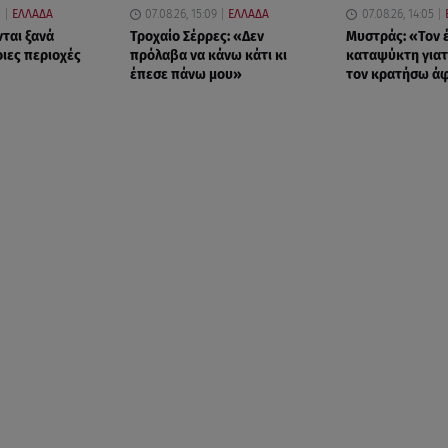
3
ΕΛΛΑΔΑ
07.08.26, 15:09
ΕΛΛΑΔΑ
07.08.26, 14:05
νται ξανά
Τροχαίο Σέρρες: «Δεν
Μυστράς: «Τον 
οιες περιοχές
πρόλαβα να κάνω κάτι κι
καταψύκτη γιατ
έπεσε πάνω μου»
τον κρατήσω ά