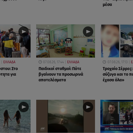
μέσα
ΕΛΛΑΔΑ
07.08.26, 17:44
ΕΛΛΑΔΑ
07.08.26, 17:13
Ε
στου: Στο
Παιδικοί σταθμοί: Πότε
Τροχαίο Σέρρες
τητα για
βγαίνουν τα προσωρινά
σύζυγο και το πα
αποτελέσματα
έχασα όλα»