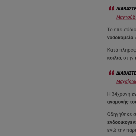
Μαντούδι
Το επεισόδι
νοσοκομείο 
Κατά πληρο
κοιλιά
, στην
Μαχαίρωσ
Η 34χρονη
ε
αναμονής το
Οδηγήθηκε σ
ενδοοικογεν
ενώ την παρ