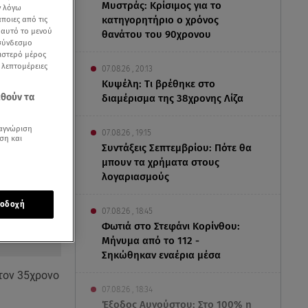
Μυστράς: Κρίσιμος για το
ν λόγω
κατηγορητήριο ο χρόνος
ποιες από τις
ε αυτό το μενού
θανάτου του 90χρονου
 σύνδεσμο
ριστερό μέρος
ς λεπτομέρειες
07.08.26 , 20:13
Κυψέλη: Tι βρέθηκε στο
εθούν τα
διαμέρισμα της 38χρονης Λίζα
αγνώριση
07.08.26 , 19:15
ση και
Συντάξεις Σεπτεμβρίου: Πότε θα
μπουν τα χρήματα στους
λογαριασμούς
οδοχή
07.08.26 , 18:45
Φωτιά στο Στεφάνι Κορίνθου:
Μήνυμα από το 112 -
Σηκώθηκαν εναέρια μέσα
 τον 35χρονο
07.08.26 , 18:34
Έξοδος Αυγούστου: Στο 100% η