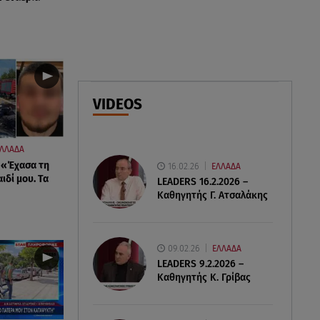
07.08.26 , 14:44
Στεφανίδου: «Κόβει» την ανάσα
με το σώμα της - Οι πόζες με
μαγιό
VIDEOS
07.08.26 , 14:05
Μυστράς: «Τον έβαλα στον
καταψύκτη γιατί ήθελα να τον
ΛΛΑΔΑ
κρατήσω άφθαρτο»
: «Έχασα τη
16.02.26
ΕΛΛΑΔΑ
ιδί μου. Τα
LEADERS 16.2.2026 –
Καθηγητής Γ. Ατσαλάκης
09.02.26
ΕΛΛΑΔΑ
LEADERS 9.2.2026 –
Καθηγητής Κ. Γρίβας