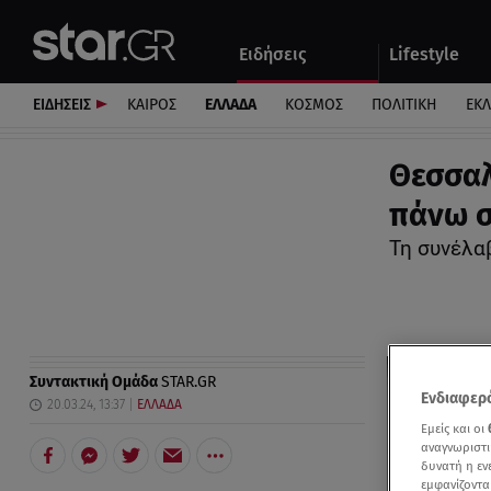
Αθλητικά
Quiz
Ειδήσεις
Lifestyle
Αυτοκίνητο
ΕΙΔΗΣΕΙΣ
ΚΑΙΡΟΣ
ΕΛΛΑΔΑ
ΚΟΣΜΟΣ
ΠΟΛΙΤΙΚΗ
ΕΚ
Θεσσαλ
πάνω σ
Τη συνέλα
Συντακτική Ομάδα
STAR.GR
Ενδιαφερό
20.03.24, 13:37
ΕΛΛΑΔΑ
Εμείς και οι
αναγνωριστι
δυνατή η ε
εμφανίζοντα