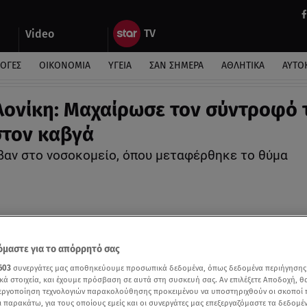
Video
ΛΟΓΕΣ
ΟΙΚΟΝΟΜΙΑ
ΥΓΕΙΑ
ΣΑΝ ΣΗΜΕΡΑ
ΑΘΛΗΤΙΚΑ
ΑΥΤΟ
ονίκη: Μαχαίρωσε τον σύντροφό 
τον καβγά
βαν στο νοσοκομείο, όπου μεταφέρθηκε το θύμα
μαστε για το απόρρητό σας
603
συνεργάτες μας αποθηκεύουμε προσωπικά δεδομένα, όπως δεδομένα περιήγησης
κά στοιχεία, και έχουμε πρόσβαση σε αυτά στη συσκευή σας. Αν επιλέξετε Αποδοχή, θ
νεργοποίηση τεχνολογιών παρακολούθησης προκειμένου να υποστηριχθούν οι σκοποί
ι παρακάτω, για τους οποίους εμείς και οι συνεργάτες μας επεξεργαζόμαστε τα δεδομέ