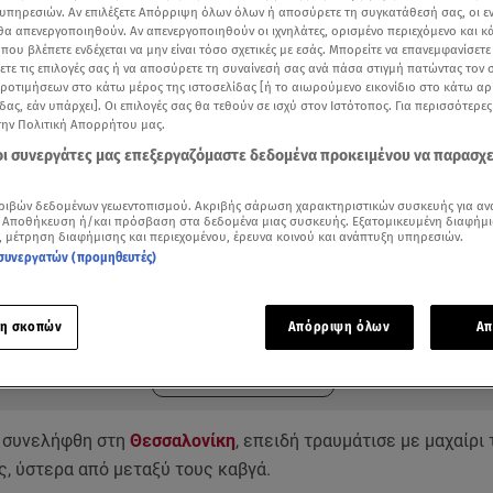
υπηρεσιών. Αν επιλέξετε Απόρριψη όλων όλων ή αποσύρετε τη συγκατάθεσή σας, οι ε
 θα απενεργοποιηθούν. Αν απενεργοποιηθούν οι ιχνηλάτες, ορισμένο περιεχόμενο και κά
 που βλέπετε ενδέχεται να μην είναι τόσο σχετικές με εσάς. Μπορείτε να επανεμφανίσετ
ξετε τις επιλογές σας ή να αποσύρετε τη συναίνεσή σας ανά πάσα στιγμή πατώντας τον
προτιμήσεων στο κάτω μέρος της ιστοσελίδας [ή το αιωρούμενο εικονίδιο στο κάτω α
δας, εάν υπάρχει]. Οι επιλογές σας θα τεθούν σε ισχύ στον Ιστότοπος. Για περισσότερε
την Πολιτική Απορρήτου μας.
 οι συνεργάτες μας επεξεργαζόμαστε δεδομένα προκειμένου να παρασχ
ριβών δεδομένων γεωεντοπισμού. Ακριβής σάρωση χαρακτηριστικών συσκευής για αν
 Αποθήκευση ή/και πρόσβαση στα δεδομένα μιας συσκευής. Εξατομικευμένη διαφήμι
, μέτρηση διαφήμισης και περιεχομένου, έρευνα κοινού και ανάπτυξη υπηρεσιών.
συνεργατών (προμηθευτές)
ότερα άρθρα μας στην αναζήτηση σας
.gr στις επιλογές σας
Δείτε περισσότερα άρθρα μας στα αποτελέσματα αναζήτησης
η σκοπών
Απόρριψη όλων
Απ
Add star.gr on Google
 συνελήφθη στη
Θεσσαλονίκη
, επειδή τραυμάτισε με μαχαίρι
ς, ύστερα από μεταξύ τους καβγά.