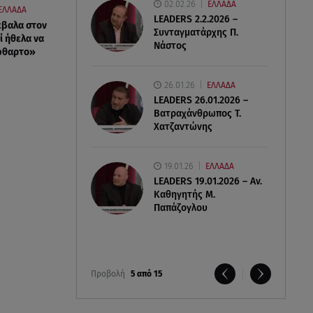
02.02.26
ΕΛΛΑΔΑ
ΕΛΛΑΔΑ
LEADERS 2.2.2026 –
έβαλα στον
Συνταγματάρχης Π.
ί ήθελα να
Νάστος
φθαρτο»
26.01.26
ΕΛΛΑΔΑ
LEADERS 26.01.2026 –
Βατραχάνθρωπος Τ.
Χατζαντώνης
19.01.26
ΕΛΛΑΔΑ
LEADERS 19.01.2026 – Αν.
Καθηγητής Μ.
Παπάζογλου
Προβολή
5 από 15