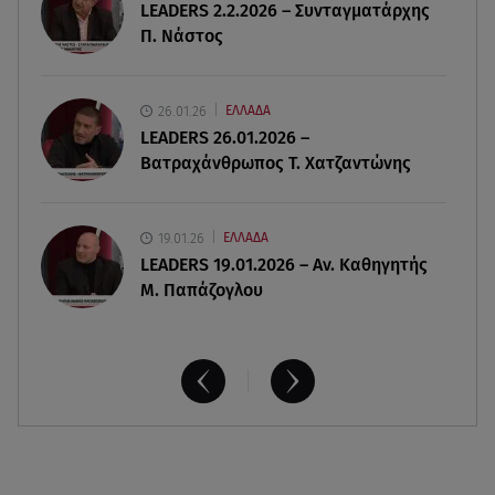
LEADERS 2.2.2026 – Συνταγματάρχης
δημιούργημα του ανθρώπου»
Π. Νάστος
06.08.26 , 16:00
Συντάξεις: Τρέχουν να προλάβουν όσοι είναι
26.01.26
ΕΛΛΑΔΑ
κοντά σε ηλικία συνταξιοδότησης
LEADERS 26.01.2026 –
Βατραχάνθρωπος Τ. Χατζαντώνης
19.01.26
ΕΛΛΑΔΑ
LEADERS 19.01.2026 – Αν. Καθηγητής
Μ. Παπάζογλου