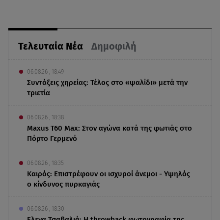
Τελευταία Νέα
Δημοφιλή
06.08.26 , 18:49
Συντάξεις χηρείας: Τέλος στο «ψαλίδι» μετά την
τριετία
06.08.26 , 18:38
Maxus T60 Max: Στον αγώνα κατά της φωτιάς στο
Πόρτο Γερμενό
06.08.26 , 18:35
Καιρός: Επιστρέφουν οι ισχυροί άνεμοι - Υψηλός
ο κίνδυνος πυρκαγιάς
06.08.26 , 18:30
Ελενα Τσαβαλιά: Η throwback φωτογραφία της