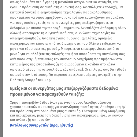
όπως δεδομένα περιήγησης ή μοναδικά αναγνωριστικά στοιχεία, και
έχουμε πρόσβαση σε αυτά στη συσκευή σας. Αν επιλέξετε Αποδοχή, θα
καταστεί δυνατή η ενεργοποίηση τεχνολογιών παρακολούθησης
προκειμένου να υποστηριχθούν οι σκοποί που εμφανίζονται παρακάτω,
για τους οποίους εμείς και οι συνεργάτες μας επεξεργαζόμαστε τα
δεδομένα με σκοπό την παροχή υπηρεσιών. Αν επιλέξετε Απόρριψη όλων
όλων ή αποσύρετε τη συγκατάθεσή σας, οι εν λόγω τεχνολογίες θα
απενεργοποιηθούν. Αν απενεργοποιηθούν οι ιχνηλάτες, ορισμένο
περιεχόμενο και κάποιες από τις διαφημίσεις που βλέπετε ενδέχεται να
μην είναι τόσο σχετικές με εσάς. Μπορείτε να επανεμφανίσετε αυτό το
μενού για να αλλάξετε τις επιλογές σας ή να αποσύρετε τη συναίνεσή σας
ανά πάσα στιγμή πατώντας τον σύνδεσμο Διαχείριση προτιμήσεων στο
κάτω μέρος της ιστοσελίδας [ή το αιωρούμενο εικονίδιο στο κάτω
αριστερό μέρος της ιστοσελίδας, εάν υπάρχει]. Οι επιλογές σας θα τεθούν
σε ισχύ στον Ιστότοπος. Για περισσότερες λεπτομέρειες ανατρέξτε στην
Tον 4ο αιώνα π.Χ. στην αρχαία Αθήνα, η Αγνοδίκη
Πολιτική Απορρήτου μας.
παρατήρησε ότι πολλές γυναίκες που ήταν έτοιμες να
Εμείς και οι συνεργάτες μας επεξεργαζόμαστε δεδομένα
γεννήσουν πέθαιναν, γιατί από ντροπή δεν πήγαιναν να
προκειμένου να παρασχεθούν τα εξής:
εξεταστούν από άνδρες.
Χρήση επακριβών δεδομένων γεωεντοπισμού. Ακριβής σάρωση
χαρακτηριστικών συσκευής για αναγνώριση ταυτότητας. Αποθήκευση ή/
και πρόσβαση στα δεδομένα μιας συσκευής. Εξατομικευμένη διαφήμιση
και περιεχόμενο, μέτρηση διαφήμισης και περιεχομένου, έρευνα κοινού
και ανάπτυξη υπηρεσιών.
Σάλος στην Κίνα: Γιατρός έριχνε μπουνιές σε ασθενή
Κατάλογος συνεργατών (προμηθευτές)
μέσα στο χειρουργείο