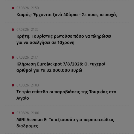
07.08.26 , 21:50
Καιρός: Έρχονται ξανά 40άρια - Σε ποιες περιοχές
07.08.26 , 21:32
Κρήτη: Τουρίστας ρωτούσε πόσο να πληρώσει
για να ασελγήσει σε 10χρονη
07.08.26 , 21:17
Κλήρωση Eurojackpot 7/8/2026: Οι τυχεροί
αριθμοί για τα 32.000.000 ευρώ
07.08.26 , 21:03
Σε τρία επίπεδα οι παραβιάσεις της Τουρκίας στο
Αιγαίο
07.08.26 , 21:00
MINI Aceman E: Τα αξεσουάρ για περιπετειώδεις
διαδρομές