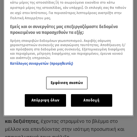
κάτω μέρος της ιστοσελίδας [ή το αιωρούμενο εικονίδιο στο κάτω
αριστερό μέρος της ιστοσελίδας, εάν υπάρχει]. Οι επιλογές σας θα τεθούν
σε ισχύ στον Ιστότοπος. Για περισσότερες λεπτομέρειες ανατρέξτε στην
Πολιτική Απορρήτου μας.
Εμείς και οι συνεργάτες μας επεξεργαζόμαστε δεδομένα
προκειμένου να παρασχεθούν τα εξής:
Χρήση επακριβών δεδομένων γεωεντοπισμού. Ακριβής σάρωση
Ο Κύκλος Δηλώσεων Συμμετοχής ολοκληρώθηκε και το
χαρακτηριστικών συσκευής για αναγνώριση ταυτότητας. Αποθήκευση ή/
και πρόσβαση στα δεδομένα μιας συσκευής. Εξατομικευμένη διαφήμιση
“Ready for Work @ Engineering”
ξεκινά! Ένα Πρόγραμμα
και περιεχόμενο, μέτρηση διαφήμισης και περιεχομένου, έρευνα κοινού
και ανάπτυξη υπηρεσιών.
Απασχολησιμότητας των
γυναικών
που υλοποιείται στο
Κατάλογος συνεργατών (προμηθευτές)
πλαίσιο του
“Lead The Way Forward”
, από τον Όμιλο
Motor Oil
και τον Οργανισμό
Women On Top,
με αφορμή
Εμφάνιση σκοπών
την
Παγκόσμια Ημέρα Γυναίκας
.
Με το Πρόγραμμα αυτό, ο Όμιλος Motor Oil
στηρίζει
Απόρριψη όλων
Αποδοχή
έμπρακτα τις γυναίκες, δίνοντάς τους την ευκαιρία να
εξελίξουν περαιτέρω τις επαγγελματικές τους γνώσεις
και δεξιότητες,
έχοντας στραμμένο το βλέμμα στο
μέλλον και επενδύοντας στην ισότιμη προσωπική και