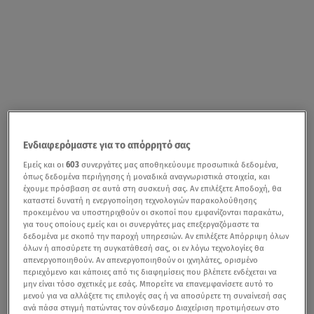
Ενδιαφερόμαστε για το απόρρητό σας
Εμείς και οι
603
συνεργάτες μας αποθηκεύουμε προσωπικά δεδομένα,
όπως δεδομένα περιήγησης ή μοναδικά αναγνωριστικά στοιχεία, και
έχουμε πρόσβαση σε αυτά στη συσκευή σας. Αν επιλέξετε Αποδοχή, θα
καταστεί δυνατή η ενεργοποίηση τεχνολογιών παρακολούθησης
προκειμένου να υποστηριχθούν οι σκοποί που εμφανίζονται παρακάτω,
για τους οποίους εμείς και οι συνεργάτες μας επεξεργαζόμαστε τα
δεδομένα με σκοπό την παροχή υπηρεσιών. Αν επιλέξετε Απόρριψη όλων
όλων ή αποσύρετε τη συγκατάθεσή σας, οι εν λόγω τεχνολογίες θα
απενεργοποιηθούν. Αν απενεργοποιηθούν οι ιχνηλάτες, ορισμένο
περιεχόμενο και κάποιες από τις διαφημίσεις που βλέπετε ενδέχεται να
μην είναι τόσο σχετικές με εσάς. Μπορείτε να επανεμφανίσετε αυτό το
μενού για να αλλάξετε τις επιλογές σας ή να αποσύρετε τη συναίνεσή σας
ανά πάσα στιγμή πατώντας τον σύνδεσμο Διαχείριση προτιμήσεων στο