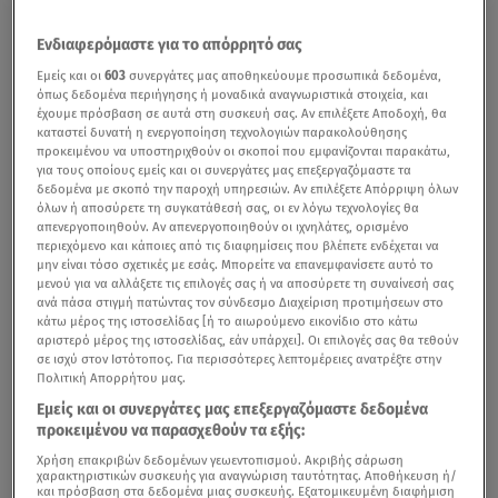
Ενδιαφερόμαστε για το απόρρητό σας
Εμείς και οι
603
συνεργάτες μας αποθηκεύουμε προσωπικά δεδομένα,
όπως δεδομένα περιήγησης ή μοναδικά αναγνωριστικά στοιχεία, και
έχουμε πρόσβαση σε αυτά στη συσκευή σας. Αν επιλέξετε Αποδοχή, θα
καταστεί δυνατή η ενεργοποίηση τεχνολογιών παρακολούθησης
προκειμένου να υποστηριχθούν οι σκοποί που εμφανίζονται παρακάτω,
για τους οποίους εμείς και οι συνεργάτες μας επεξεργαζόμαστε τα
δεδομένα με σκοπό την παροχή υπηρεσιών. Αν επιλέξετε Απόρριψη όλων
όλων ή αποσύρετε τη συγκατάθεσή σας, οι εν λόγω τεχνολογίες θα
απενεργοποιηθούν. Αν απενεργοποιηθούν οι ιχνηλάτες, ορισμένο
περιεχόμενο και κάποιες από τις διαφημίσεις που βλέπετε ενδέχεται να
μην είναι τόσο σχετικές με εσάς. Μπορείτε να επανεμφανίσετε αυτό το
μενού για να αλλάξετε τις επιλογές σας ή να αποσύρετε τη συναίνεσή σας
ανά πάσα στιγμή πατώντας τον σύνδεσμο Διαχείριση προτιμήσεων στο
κάτω μέρος της ιστοσελίδας [ή το αιωρούμενο εικονίδιο στο κάτω
αριστερό μέρος της ιστοσελίδας, εάν υπάρχει]. Οι επιλογές σας θα τεθούν
σε ισχύ στον Ιστότοπος. Για περισσότερες λεπτομέρειες ανατρέξτε στην
Πολιτική Απορρήτου μας.
Εμείς και οι συνεργάτες μας επεξεργαζόμαστε δεδομένα
προκειμένου να παρασχεθούν τα εξής:
Χρήση επακριβών δεδομένων γεωεντοπισμού. Ακριβής σάρωση
χαρακτηριστικών συσκευής για αναγνώριση ταυτότητας. Αποθήκευση ή/
και πρόσβαση στα δεδομένα μιας συσκευής. Εξατομικευμένη διαφήμιση