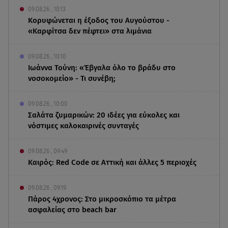
09.08.26 , 10:13
Κορυφώνεται η έξοδος του Αυγούστου -
«Καρφίτσα δεν πέφτει» στα λιμάνια
09.08.26 , 10:10
Ιωάννα Τούνη: «Έβγαλα όλο το βράδυ στο
νοσοκομείο» - Τι συνέβη;
09.08.26 , 10:00
Σαλάτα ζυμαρικών: 20 ιδέες για εύκολες και
νόστιμες καλοκαιρινές συνταγές
09.08.26 , 09:49
Καιρός: Red Code σε Αττική και άλλες 5 περιοχές
09.08.26 , 09:19
Πάρος 4χρονος: Στο μικροσκόπιο τα μέτρα
ασφαλείας στο beach bar