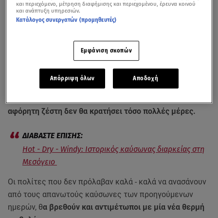
και περιεχόμενο, μέτρηση διαφήμισης και περιεχομένου, έρευνα κοινού
και ανάπτυξη υπηρεσιών.
Κατάλογος συνεργατών (προμηθευτές)
Εμφάνιση σκοπών
Η Εθνική Μετεωρολογική Υπηρεσία προειδοποιεί για
νέο κύμα
καύσωνα
από την Πέμπτη. Ο υδράργυρος σε
Απόρριψη όλων
Αποδοχή
αρκετές περιοχές της χώρας θα ανέβει και πάλι πάνω
από τους 40 βαθμούς Κελσίου, αν και αυτήν την φορά η
αφόρητη ζέστη δεν θα κρατήσει τόσο πολλές μέρες.
Ηot - Dry - Windy: Iστορικός καύσωνας διαρκείας στη
Μεσόγειο
Οι πολίτες που δεν πρόλαβαν καλά - καλά να ανασάνουν
από τους απανωτούς καύσωνες των προηγούμενων
ημερών, θ
α βρεθούν και αντιμέτωποι με μία νέα θερμή