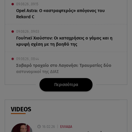
09.08.26 , 09:15
Opel Astra: Ο «αστραφτερός» απόγονος του
Rekord C
09.08.26 , 09:03
Γουίτνεϊ Χιούστον: Οι καταχρήσεις ο γάμος και η
κρυφή σχέση με τη βοηθό της
09.08.26 , 08:44
Σοβαρό τροχαίο στο Λαγονήσι: Τραυματίες δύο
αστυνομικοί της ΔΙΑΣ
Περισσότερα
09.08.26 , 03:00
Εορτολόγιο: Ποιοι γιορτάζουν στις 9 Αυγούστου
08.08.26 , 23:55
VIDEOS
Αττική: Μπαράζ διαρρήξεων – Λεία 70.000 ευρώ
από μεζονέτα
16.02.26
ΕΛΛΑΔΑ