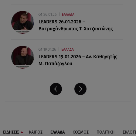
06.08.26 , 20:25
26.01.26
ΕΛΛΑΔΑ
Πώς επικοινωνούν τα ελικόπτερα στη φωτιά και
LEADERS 26.01.2026 –
ο ρόλος του «συνδέσμου»
Βατραχάνθρωπος Τ. Χατζαντώνης
19.01.26
ΕΛΛΑΔΑ
LEADERS 19.01.2026 – Αν. Καθηγητής
Μ. Παπάζογλου
ΕΙΔΗΣΕΙΣ
ΚΑΙΡΟΣ
ΕΛΛΑΔΑ
ΚΟΣΜΟΣ
ΠΟΛΙΤΙΚΗ
ΕΚΛΟΓ