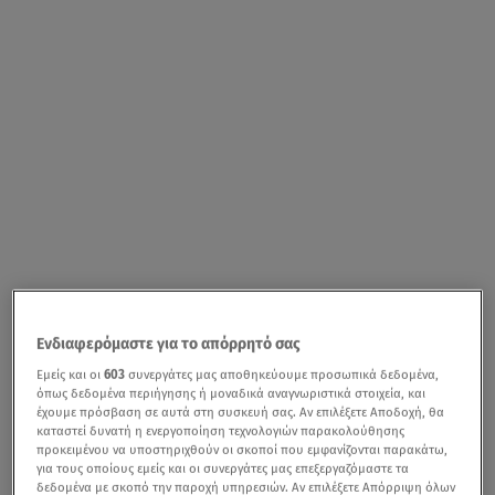
Ενδιαφερόμαστε για το απόρρητό σας
Εμείς και οι
603
συνεργάτες μας αποθηκεύουμε προσωπικά δεδομένα,
όπως δεδομένα περιήγησης ή μοναδικά αναγνωριστικά στοιχεία, και
έχουμε πρόσβαση σε αυτά στη συσκευή σας. Αν επιλέξετε Αποδοχή, θα
καταστεί δυνατή η ενεργοποίηση τεχνολογιών παρακολούθησης
προκειμένου να υποστηριχθούν οι σκοποί που εμφανίζονται παρακάτω,
για τους οποίους εμείς και οι συνεργάτες μας επεξεργαζόμαστε τα
δεδομένα με σκοπό την παροχή υπηρεσιών. Αν επιλέξετε Απόρριψη όλων