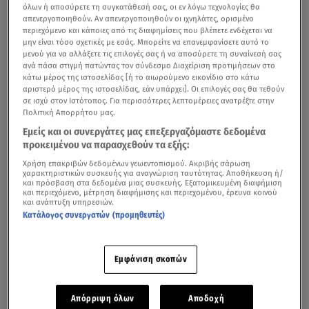
όλων ή αποσύρετε τη συγκατάθεσή σας, οι εν λόγω τεχνολογίες θα
απενεργοποιηθούν. Αν απενεργοποιηθούν οι ιχνηλάτες, ορισμένο
περιεχόμενο και κάποιες από τις διαφημίσεις που βλέπετε ενδέχεται να
μην είναι τόσο σχετικές με εσάς. Μπορείτε να επανεμφανίσετε αυτό το
μενού για να αλλάξετε τις επιλογές σας ή να αποσύρετε τη συναίνεσή σας
ανά πάσα στιγμή πατώντας τον σύνδεσμο Διαχείριση προτιμήσεων στο
κάτω μέρος της ιστοσελίδας [ή το αιωρούμενο εικονίδιο στο κάτω
αριστερό μέρος της ιστοσελίδας, εάν υπάρχει]. Οι επιλογές σας θα τεθούν
σε ισχύ στον Ιστότοπος. Για περισσότερες λεπτομέρειες ανατρέξτε στην
Πολιτική Απορρήτου μας.
Εμείς και οι συνεργάτες μας επεξεργαζόμαστε δεδομένα
προκειμένου να παρασχεθούν τα εξής:
Χρήση επακριβών δεδομένων γεωεντοπισμού. Ακριβής σάρωση
χαρακτηριστικών συσκευής για αναγνώριση ταυτότητας. Αποθήκευση ή/
και πρόσβαση στα δεδομένα μιας συσκευής. Εξατομικευμένη διαφήμιση
και περιεχόμενο, μέτρηση διαφήμισης και περιεχομένου, έρευνα κοινού
και ανάπτυξη υπηρεσιών.
Κατάλογος συνεργατών (προμηθευτές)
Εμφάνιση σκοπών
Απόρριψη όλων
Αποδοχή