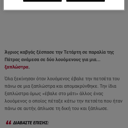
Άγριος καβγάς ξέσπασε την Τετάρτη σε παραλία της
Πάτρας ανάμεσα σε δύο λουόμενους για μια...
ξαπλώστρα
.
Όλα ξεκίνησαν όταν
λουόμενος έβαλε την πετσέτα του
πάνω σε μια ξαπλώστρα και απομακρύνθηκε. Την ίδια
ξαπλώστρα όμως «έβαλε στο μάτι» άλλος ένας
λουόμενος ο οποίος πέταξε κάτω την πετσέτα που ήταν
πάνω σε αυτήν, άπλωσε τη δική του και ξάπλωσε.