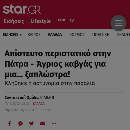
Ειδήσεις
Lifestyle
ΕΙΔΗΣΕΙΣ
ΚΑΙΡΟΣ
ΕΛΛΑΔΑ
ΚΟΣΜΟΣ
ΠΟΛΙΤΙΚΗ
ΕΚΛΟΓ
Απίστευτο περιστατικό στην
Πάτρα - Άγριος καβγάς για
μια... ξαπλώστρα!
Κλήθηκε η αστυνομία στην παραλία
Συντακτική Ομάδα
STAR.GR
12.07.23, 23:33
ΕΛΛΑΔΑ
Πηγή: Φωτογραφία: Eurokinissi