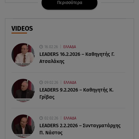
Περισσότερα
06.08.26 , 21:59
Νέες τουρκικές προκλήσεις στο Αιγαίο -
Αερομαχία με ελληνικά F-16
VIDEOS
06.08.26 , 21:31
Τροχαίο για τον Mike - Η ανακοίνωση του ράπερ
στα social media
16.02.26
ΕΛΛΑΔΑ
LEADERS 16.2.2026 – Καθηγητής Γ.
Ατσαλάκης
06.08.26 , 21:22
Ισραήλ - Κύπρος - Κρήτη: Το μεγαλύτερο
υποθαλάσσιο καλώδιο στον κόσμο
09.02.26
ΕΛΛΑΔΑ
LEADERS 9.2.2026 – Καθηγητής Κ.
06.08.26 , 21:07
Γρίβας
Motor Oil: Δωρεά πυροσβεστικών οχημάτων και
εξοπλισμού στον Άγιο Βασίλειο
02.02.26
ΕΛΛΑΔΑ
06.08.26 , 20:49
LEADERS 2.2.2026 – Συνταγματάρχης
Άκης Παυλόπουλος: Η τρυφερή εξομολόγηση
Π. Νάστος
της συζύγου του, Ελένης Φωτοπούλου