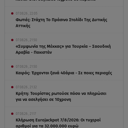
07.08.26 , 22:05
Φωτιές: Στάχτη Το Πράσινο Στολίδι Της Δυτικής
Αττικής
07.08.26 , 21:50
«Συμφωνία της Μέκκας» για Τουρκία – Σαουδική
Αραβία - Πακιστάν
07.08.26 , 21:50
Καιρός: Έρχονται ξανά 40άρια - Σε ποιες περιοχές
07.08.26 , 21:32
Κρήτη: Τουρίστας ρωτούσε πόσο να πληρώσει
για να ασελγήσει σε 10χρονη
07.08.26 , 21:17
Κλήρωση Eurojackpot 7/8/2026: Οι τυχεροί
αριθμοί για τα 32.000.000 ευρώ