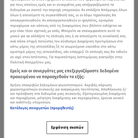
για τους οποίους εμείς και οι συνεργάτες μας επεξεργαζόμαστε τα
δεδομένα με σκοπό την παροχή υπηρεσιών. Αν επιλέξετε Απόρριψη όλων
όλων ή αποσύρετε τη συγκατάθεσή σας, οι εν λόγω τεχνολογίες θα
απενεργοποιηθούν. Αν απενεργοποιηθούν οι ιχνηλάτες, ορισμένο
περιεχόμενο και κάποιες από τις διαφημίσεις που βλέπετε ενδέχεται να
μην είναι τόσο σχετικές με εσάς. Μπορείτε να επανεμφανίσετε αυτό το
μενού για να αλλάξετε τις επιλογές σας ή να αποσύρετε τη συναίνεσή σας
ανά πάσα στιγμή πατώντας τον σύνδεσμο Διαχείριση προτιμήσεων στο
κάτω μέρος της ιστοσελίδας [ή το αιωρούμενο εικονίδιο στο κάτω
αριστερό μέρος της ιστοσελίδας, εάν υπάρχει]. Οι επιλογές σας θα τεθούν
σε ισχύ στον Ιστότοπος. Για περισσότερες λεπτομέρειες ανατρέξτε στην
Πολιτική Απορρήτου μας.
Εμείς και οι συνεργάτες μας επεξεργαζόμαστε δεδομένα
προκειμένου να παρασχεθούν τα εξής:
Χρήση επακριβών δεδομένων γεωεντοπισμού. Ακριβής σάρωση
χαρακτηριστικών συσκευής για αναγνώριση ταυτότητας. Αποθήκευση ή/
και πρόσβαση στα δεδομένα μιας συσκευής. Εξατομικευμένη διαφήμιση
και περιεχόμενο, μέτρηση διαφήμισης και περιεχομένου, έρευνα κοινού
και ανάπτυξη υπηρεσιών.
Κατάλογος συνεργατών (προμηθευτές)
Εμφάνιση σκοπών