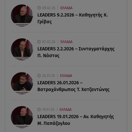
έκανα 500 φορές»
09.02.26
ΕΛΛΑΔΑ
LEADERS 9.2.2026 – Καθηγητής Κ.
09.08.26 , 10:46
Γρίβας
Μπαμπάς για δεύτερη φορά ο Γιάννης
Κωνσταντέλιας
02.02.26
ΕΛΛΑΔΑ
09.08.26 , 10:43
LEADERS 2.2.2026 – Συνταγματάρχης
Αλέξης Γεωργούλης: Η ανάρτηση από την
Π. Νάστος
παραλία και οι κοιλιακοί!
09.08.26 , 10:33
26.01.26
ΕΛΛΑΔΑ
ΕΦΕΤ: Ανακαλείται πασίγνωστη μαρμελάδα
LEADERS 26.01.2026 –
φράουλα
Βατραχάνθρωπος Τ. Χατζαντώνης
19.01.26
ΕΛΛΑΔΑ
LEADERS 19.01.2026 – Αν. Καθηγητής
Μ. Παπάζογλου