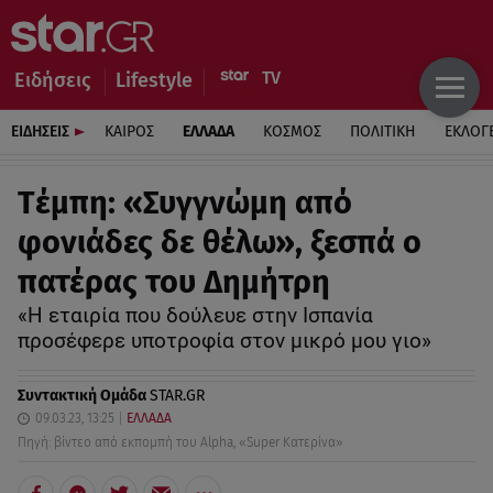
Ειδήσεις
Lifestyle
ΕΙΔΗΣΕΙΣ
ΚΑΙΡΟΣ
ΕΛΛΑΔΑ
ΚΟΣΜΟΣ
ΠΟΛΙΤΙΚΗ
ΕΚΛΟΓ
Tέμπη: «Συγγνώμη από
φονιάδες δε θέλω», ξεσπά ο
πατέρας του Δημήτρη
«Η εταιρία που δούλευε στην Ισπανία
προσέφερε υποτροφία στον μικρό μου γιο»
Συντακτική Ομάδα
STAR.GR
09.03.23, 13:25
ΕΛΛΑΔΑ
Πηγή: βίντεο από εκπομπή του Alpha, «Super Κατερίνα»