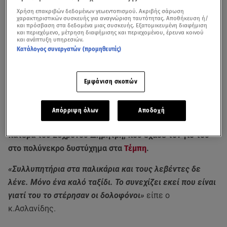
Χρήση επακριβών δεδομένων γεωεντοπισμού. Ακριβής σάρωση
χαρακτηριστικών συσκευής για αναγνώριση ταυτότητας. Αποθήκευση ή/
και πρόσβαση στα δεδομένα μιας συσκευής. Εξατομικευμένη διαφήμιση
και περιεχόμενο, μέτρηση διαφήμισης και περιεχομένου, έρευνα κοινού
και ανάπτυξη υπηρεσιών.
Κατάλογος συνεργατών (προμηθευτές)
Εμφάνιση σκοπών
Όσα είπε ο κ.Ασλανίδης στην εκπομπή του Alpha, «Super Κατερίνα»
Απόρριψη όλων
Αποδοχή
Ξεχειλίζει η οργή και ο πόνος δεν περιγράφεται για τον
πατέρα του 26χρονου Δημήτρη, που έχασε τον γιο του
στο πολύνεκρο δυστύχημα στα
Τέμπη
.
«Συλλυπητήρια στα παλικάρια και τους λεβέντες δε
λένε. Μόνο ένα καλό ταξίδι. Το συνεχίζει εκεί που είναι
γιατί του το στέρησαν οι δολοφόνοι»
είπε ο
κ.Ασλανίδης.