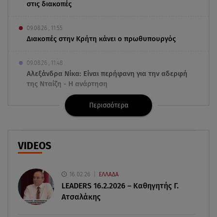
στις διακοπές
09.08.26 , 11:55
Διακοπές στην Κρήτη κάνει ο πρωθυπουργός
09.08.26 , 11:48
Αλεξάνδρα Νίκα: Είναι περήφανη για την αδερφή
της Νταίζη - Η ανάρτηση
Περισσότερα
09.08.26 , 11:38
Κόσοβο: Βουλευτές πέταξαν αυγά στον
υπηρεσιακό πρωθυπουργό
VIDEOS
09.08.26 , 11:23
Μεθυσμένη οδηγός σκότωσε νύφη τη μέρα του
γάμου της
16.02.26
ΕΛΛΑΔΑ
LEADERS 16.2.2026 – Καθηγητής Γ.
Ατσαλάκης
09.08.26 , 11:12
Αλέξανδρος Τσουβέλας για Εύα Καρύδη: «Θα το