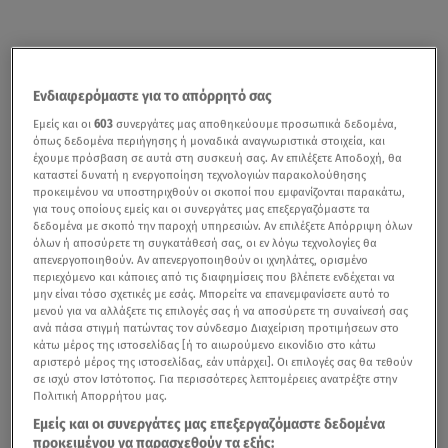
Ενδιαφερόμαστε για το απόρρητό σας
Εμείς και οι
603
συνεργάτες μας αποθηκεύουμε προσωπικά δεδομένα,
όπως δεδομένα περιήγησης ή μοναδικά αναγνωριστικά στοιχεία, και
έχουμε πρόσβαση σε αυτά στη συσκευή σας. Αν επιλέξετε Αποδοχή, θα
καταστεί δυνατή η ενεργοποίηση τεχνολογιών παρακολούθησης
προκειμένου να υποστηριχθούν οι σκοποί που εμφανίζονται παρακάτω,
για τους οποίους εμείς και οι συνεργάτες μας επεξεργαζόμαστε τα
δεδομένα με σκοπό την παροχή υπηρεσιών. Αν επιλέξετε Απόρριψη όλων
όλων ή αποσύρετε τη συγκατάθεσή σας, οι εν λόγω τεχνολογίες θα
απενεργοποιηθούν. Αν απενεργοποιηθούν οι ιχνηλάτες, ορισμένο
περιεχόμενο και κάποιες από τις διαφημίσεις που βλέπετε ενδέχεται να
μην είναι τόσο σχετικές με εσάς. Μπορείτε να επανεμφανίσετε αυτό το
μενού για να αλλάξετε τις επιλογές σας ή να αποσύρετε τη συναίνεσή σας
ανά πάσα στιγμή πατώντας τον σύνδεσμο Διαχείριση προτιμήσεων στο
κάτω μέρος της ιστοσελίδας [ή το αιωρούμενο εικονίδιο στο κάτω
αριστερό μέρος της ιστοσελίδας, εάν υπάρχει]. Οι επιλογές σας θα τεθούν
σε ισχύ στον Ιστότοπος. Για περισσότερες λεπτομέρειες ανατρέξτε στην
Πολιτική Απορρήτου μας.
Εμείς και οι συνεργάτες μας επεξεργαζόμαστε δεδομένα
προκειμένου να παρασχεθούν τα εξής: