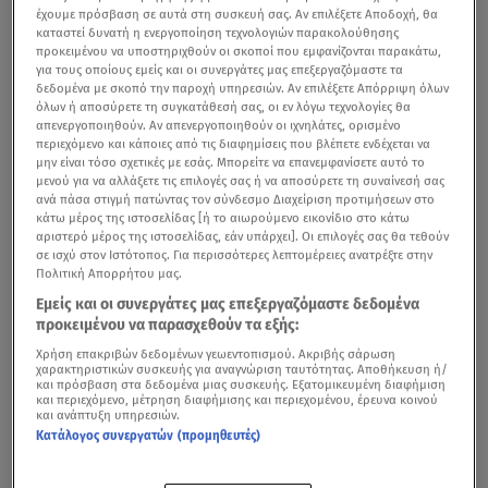
έχουμε πρόσβαση σε αυτά στη συσκευή σας. Αν επιλέξετε Αποδοχή, θα
καταστεί δυνατή η ενεργοποίηση τεχνολογιών παρακολούθησης
προκειμένου να υποστηριχθούν οι σκοποί που εμφανίζονται παρακάτω,
για τους οποίους εμείς και οι συνεργάτες μας επεξεργαζόμαστε τα
δεδομένα με σκοπό την παροχή υπηρεσιών. Αν επιλέξετε Απόρριψη όλων
όλων ή αποσύρετε τη συγκατάθεσή σας, οι εν λόγω τεχνολογίες θα
απενεργοποιηθούν. Αν απενεργοποιηθούν οι ιχνηλάτες, ορισμένο
περιεχόμενο και κάποιες από τις διαφημίσεις που βλέπετε ενδέχεται να
μην είναι τόσο σχετικές με εσάς. Μπορείτε να επανεμφανίσετε αυτό το
μενού για να αλλάξετε τις επιλογές σας ή να αποσύρετε τη συναίνεσή σας
ανά πάσα στιγμή πατώντας τον σύνδεσμο Διαχείριση προτιμήσεων στο
κάτω μέρος της ιστοσελίδας [ή το αιωρούμενο εικονίδιο στο κάτω
αριστερό μέρος της ιστοσελίδας, εάν υπάρχει]. Οι επιλογές σας θα τεθούν
σε ισχύ στον Ιστότοπος. Για περισσότερες λεπτομέρειες ανατρέξτε στην
Πολιτική Απορρήτου μας.
Εμείς και οι συνεργάτες μας επεξεργαζόμαστε δεδομένα
προκειμένου να παρασχεθούν τα εξής:
Χρήση επακριβών δεδομένων γεωεντοπισμού. Ακριβής σάρωση
χαρακτηριστικών συσκευής για αναγνώριση ταυτότητας. Αποθήκευση ή/
και πρόσβαση στα δεδομένα μιας συσκευής. Εξατομικευμένη διαφήμιση
και περιεχόμενο, μέτρηση διαφήμισης και περιεχομένου, έρευνα κοινού
και ανάπτυξη υπηρεσιών.
Κατάλογος συνεργατών (προμηθευτές)