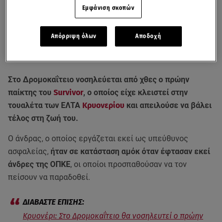
Εμφάνιση σκοπών
Απόρριψη όλων
Αποδοχή
Στο Δρομοκαΐτειο νοσηλεύεται από χθες ο πρώην
παίκτης του
Survivor
, ο οποίος είχε κλειστεί στην
τουαλέτα των ΕΛΤΑ
Κρυονερίου
και απειλούσε να βάλει
τέλος στη ζωή του.
Ο άνδρας, ο οποίος εργάζεται εκεί ως υπεύθυνος
ασφαλείας,
ήταν σε κατάσταση αμόκ όταν έφτασαν εκεί
άνδρες της ΟΠΚΕ
, οι οποίοι προσπαθούσαν να τον
πείσουν να παραδοθεί.
Κρυονέρι: Στο Δρομοκαΐτειο θα νοσηλευτεί ο πρώην