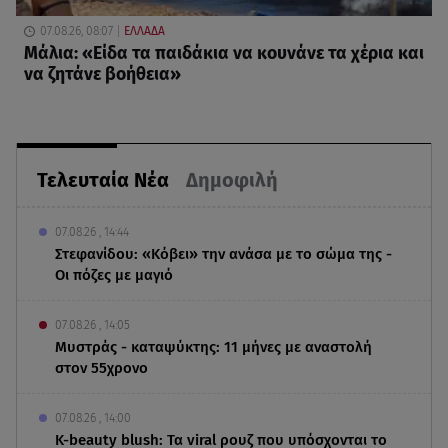
07.08.26, 08:07
ΕΛΛΑΔΑ
Μάλια: «Είδα τα παιδάκια να κουνάνε τα χέρια και
να ζητάνε βοήθεια»
Τελευταία Νέα
Δημοφιλή
07.08.26 , 14:44
Στεφανίδου: «Κόβει» την ανάσα με το σώμα της -
Οι πόζες με μαγιό
07.08.26 , 14:05
Μυστράς - καταψύκτης: 11 μήνες με αναστολή
στον 55χρονο
07.08.26 , 14:00
K-beauty blush: Τα viral ρουζ που υπόσχονται το