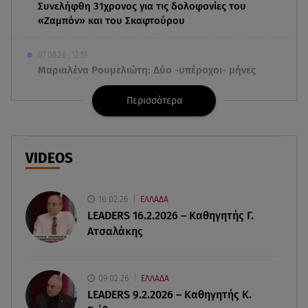
Συνελήφθη 31χρονος για τις δολοφονίες του
«Ζαμπόν» και του Σκαφτούρου
07.08.26 , 12:51
Μαριαλένα Ρουμελιώτη: Δύο -υπέροχοι- μήνες
τον γιο της
Περισσότερα
07.08.26 , 12:35
Τουρισμός για όλους: Συνεχίζονται οι αιτήσεις –
Ποιοι κάνουν σήμερα
VIDEOS
07.08.26 , 12:07
Marfin: Προθεσμία για να απολογηθεί πήρε η
16.02.26
ΕΛΛΑΔΑ
46χρονη
LEADERS 16.2.2026 – Καθηγητής Γ.
Ατσαλάκης
07.08.26 , 12:00
4 (πολύ σημαντικά) πράγματα που
αποκαλύπτουν οι διακοπές για τη σχέση σου
09.02.26
ΕΛΛΑΔΑ
LEADERS 9.2.2026 – Καθηγητής Κ.