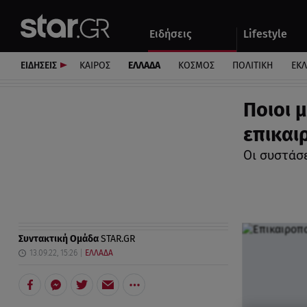
Αθλητικά
Quiz
Ειδήσεις
Lifestyle
Αυτοκίνητο
ΕΙΔΗΣΕΙΣ
ΚΑΙΡΟΣ
ΕΛΛΑΔΑ
ΚΟΣΜΟΣ
ΠΟΛΙΤΙΚΗ
ΕΚ
Ποιοι 
επικαι
Οι συστάσ
Συντακτική Ομάδα
STAR.GR
13.09.22, 15:26
ΕΛΛΑΔΑ