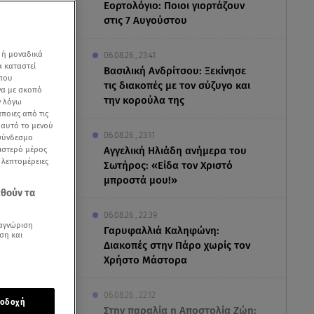
Εορτολόγιο: Ποιοι γιορτάζουν
στις 7 Αυγούστου
 ή μοναδικά
06.08.26 , 23:41
α καταστεί
Βασιλική Ανδρίτσου: Ξεκίνησε
 που
τις διακοπές με τον σύζυγο και
να με σκοπό
την κορούλα της
ν λόγω
ποιες από τις
ε αυτό το μενού
06.08.26 , 23:11
 σύνδεσμο
ριστερό μέρος
Αγγελική Ηλιάδη ανήμερα του
ς λεπτομέρειες
Σωτήρος: «Είδα τον Χριστό
μπροστά μου!»
εθούν τα
06.08.26 , 22:39
αγνώριση
Γαρυφαλλιά Καληφώνη:
ση και
Διακοπές στην Πάρο χωρίς τον
 Εθνική
Χρήστο Μάστορα
ει ήδη
ενώ όσοι
06.08.26 , 22:12
οδοχή
ραμματίσουν
Στην παραλία η Αποστολία Ζώη: