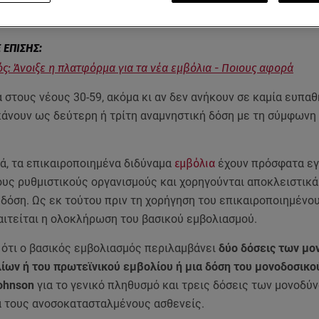
τους για τρεις μήνες μετά τη νόσηση.
ς: Άνοιξε η πλατφόρμα για τα νέα εμβόλια - Ποιους αφορά
ά στους νέους 30-59, ακόμα κι αν δεν ανήκουν σε καμία ευπαθ
κάνουν ως δεύτερη ή τρίτη αναμνηστική δόση με τη σύμφωνη
ά, τα επικαιροποιημένα διδύναμα
εμβόλια
έχουν πρόσφατα εγ
ους ρυθμιστικούς οργανισμούς και χορηγούνται αποκλειστικ
δόση. Ως εκ τούτου πριν τη χορήγηση του επικαιροποιημένο
αιτείται η ολοκλήρωση του βασικού εμβολιασμού.
 ότι ο βασικός εμβολιασμός περιλαμβάνει
δύο δόσεις των μ
ων ή του πρωτεϊνικού εμβολίου ή μια δόση του μονοδοσικο
Johnson
για το γενικό πληθυσμό και τρεις δόσεις των μονοδ
α τους ανοσοκατασταλμένους ασθενείς.