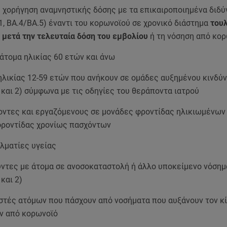
η χορήγηση αναμνηστικής δόσης με τα επικαιροποιημένα διδ
1, ΒΑ.4/ΒΑ.5) έναντι του κορωνοϊού σε χρονικό διάστημα
του
 μετά την τελευταία δόση του εμβολίου
ή τη νόσηση από κορ
 άτομα ηλικίας 60 ετών και άνω
ηλικίας 12-59 ετών που ανήκουν σε ομάδες αυξημένου κινδύν
 και 2) σύμφωνα με τις οδηγίες του θεράποντα ιατρού
οντες και εργαζόμενους σε μονάδες φροντίδας ηλικιωμένων
φροντίδας χρονίως πασχόντων
λματίες υγείας
ύντες με άτομα σε ανοσοκαταστολή ή άλλο υποκείμενο νόσημα
και 2)
στές ατόμων που πάσχουν από νοσήματα που αυξάνουν τον κ
ν από κορωνοϊό