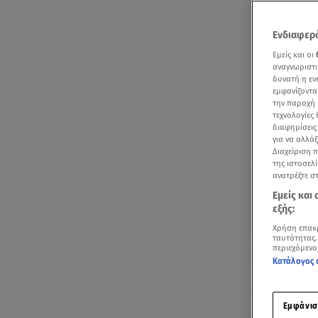
Ενδιαφερό
Εμείς και οι
αναγνωριστι
δυνατή η ε
εμφανίζοντα
την παροχή 
τεχνολογίες
διαφημίσεις
για να αλλά
Διαχείριση 
της ιστοσελί
ανατρέξτε σ
Εμείς και
εξής:
Χρήση επακ
ταυτότητας.
περιεχόμενο
Οδηγίες για
Κατάλογος 
Επιτροπή Εμβ
τέσσερις δό
Εμφάνισ
έχουν κάνει 