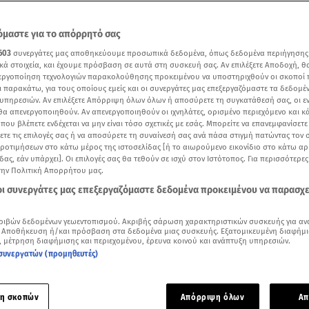
μαστε για το απόρρητό σας
603
συνεργάτες μας αποθηκεύουμε προσωπικά δεδομένα, όπως δεδομένα περιήγησης
κά στοιχεία, και έχουμε πρόσβαση σε αυτά στη συσκευή σας. Αν επιλέξετε Αποδοχή, θ
νεργοποίηση τεχνολογιών παρακολούθησης προκειμένου να υποστηριχθούν οι σκοποί
ι παρακάτω, για τους οποίους εμείς και οι συνεργάτες μας επεξεργαζόμαστε τα δεδομέ
υπηρεσιών. Αν επιλέξετε Απόρριψη όλων όλων ή αποσύρετε τη συγκατάθεσή σας, οι ε
 θα απενεργοποιηθούν. Αν απενεργοποιηθούν οι ιχνηλάτες, ορισμένο περιεχόμενο και κά
 που βλέπετε ενδέχεται να μην είναι τόσο σχετικές με εσάς. Μπορείτε να επανεμφανίσετ
ξετε τις επιλογές σας ή να αποσύρετε τη συναίνεσή σας ανά πάσα στιγμή πατώντας τον
προτιμήσεων στο κάτω μέρος της ιστοσελίδας [ή το αιωρούμενο εικονίδιο στο κάτω α
δας, εάν υπάρχει]. Οι επιλογές σας θα τεθούν σε ισχύ στον Ιστότοπος. Για περισσότερε
την Πολιτική Απορρήτου μας.
Δείτε περισσότερα άρθρα μας στα αποτελέσματα αναζήτησης
 οι συνεργάτες μας επεξεργαζόμαστε δεδομένα προκειμένου να παρασχ
Add star.gr on Google
ριβών δεδομένων γεωεντοπισμού. Ακριβής σάρωση χαρακτηριστικών συσκευής για αν
 Αποθήκευση ή/και πρόσβαση στα δεδομένα μιας συσκευής. Εξατομικευμένη διαφήμι
, μέτρηση διαφήμισης και περιεχομένου, έρευνα κοινού και ανάπτυξη υπηρεσιών.
 την πέμπτη δόση του επικαιροποιημένου
εμβολίου
εξέδωσε η
συνεργατών (προμηθευτές)
ολιασμών, η οποία συστήνει το εμβόλιο σε όσους έχουν κάν
σεις, να προχωρήσουν σε εμβολιασμό μετά από τρεις μήνες, 
η σκοπών
Απόρριψη όλων
Απ
τέσσερις δόσεις και έχουν νοσήσει, μπορούν επίσης να προγ