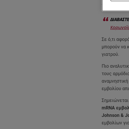
το ραντεβού 
Κορωνοϊό
Σε ό,τι αφορ
μπορούν να 
γιατρού.
Πιο αναλυτικ
τους αρμόδι
αναμνηστική 
εμβολίου απ
Σημειώνεται
mRNA εμβολί
Johnson & 
εμβολίων γι