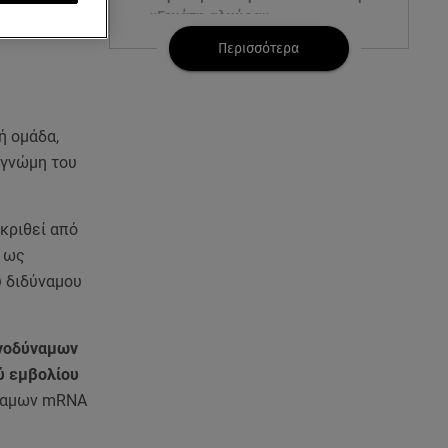
«Γεμάτη αλμύρα»
Περισσότερα
06.08.26 , 22:10
Κλήρωση Τζόκερ 6/8/2026: Οι
τυχεροί αριθμοί για τα
2.500.000 ευρώ
ή ομάδα,
 γνώμη του
06.08.26 , 22:02
Σύγκρουση τραμ στη Γερμανία:
25 τραυματίες, 7 σε σοβαρή
κριθεί από
κατάσταση
ά ως
υ διδύναμου
06.08.26 , 21:59
Νέες τουρκικές προκλήσεις στο
Αιγαίο - Αερομαχία με ελληνικά
ονοδύναμων
F-16
ύ εμβολίου
ύναμων mRNA
06.08.26 , 21:31
Τροχαίο για τον Mike - Η