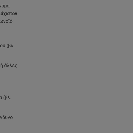
ανακοίνωση του ράπερ στα
ύναμα
social media
λάχιστον
ωνοϊό:
06.08.26 , 21:22
Ισραήλ - Κύπρος - Κρήτη: Το
μεγαλύτερο υποθαλάσσιο
καλώδιο στον κόσμο
ου (βλ.
06.08.26 , 21:07
Motor Oil: Δωρεά
 ή άλλες
πυροσβεστικών οχημάτων και
εξοπλισμού στον Άγιο Βασίλειο
06.08.26 , 20:49
Άκης Παυλόπουλος: Η τρυφερή
 (βλ.
εξομολόγηση της συζύγου του,
Ελένης Φωτοπούλου
ίνδυνο
06.08.26 , 20:25
Πώς επικοινωνούν τα