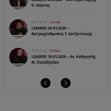
Αθηνά Οικονομάκου από την Μπόρα Μπόρα:
Π. Νάστος
«Έσκασε όλη η κούραση του χειμώνα»
06.08.26 , 20:04
26.01.26
ΕΛΛΑΔΑ
Σαμοθράκη: Συγκλονιστική διάσωση 15χρονης
LEADERS 26.01.2026 –
από δύσβατο φαράγγι
Βατραχάνθρωπος Τ. Χατζαντώνης
19.01.26
ΕΛΛΑΔΑ
LEADERS 19.01.2026 – Αν. Καθηγητής
Μ. Παπάζογλου