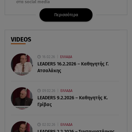
στα social media
Περισσότερα
06.08.26 , 21:22
Ισραήλ - Κύπρος - Κρήτη: Το μεγαλύτερο
υποθαλάσσιο καλώδιο στον κόσμο
VIDEOS
06.08.26 , 21:07
Motor Oil: Δωρεά πυροσβεστικών οχημάτων και
εξοπλισμού στον Άγιο Βασίλειο
16.02.26
ΕΛΛΑΔΑ
LEADERS 16.2.2026 – Καθηγητής Γ.
Ατσαλάκης
06.08.26 , 20:49
Άκης Παυλόπουλος: Η τρυφερή εξομολόγηση
της συζύγου του, Ελένης Φωτοπούλου
09.02.26
ΕΛΛΑΔΑ
LEADERS 9.2.2026 – Καθηγητής Κ.
06.08.26 , 20:25
Γρίβας
Πώς επικοινωνούν τα ελικόπτερα στη φωτιά και
ο ρόλος του «συνδέσμου»
02.02.26
ΕΛΛΑΔΑ
06.08.26 , 20:16
LEADERS 2.2.2026 – Συνταγματάρχης