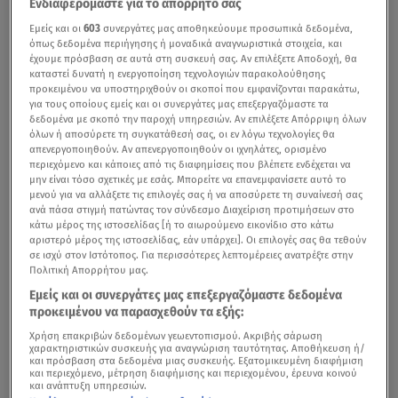
Ενδιαφερόμαστε για το απόρρητό σας
Εμείς και οι
603
συνεργάτες μας αποθηκεύουμε προσωπικά δεδομένα,
όπως δεδομένα περιήγησης ή μοναδικά αναγνωριστικά στοιχεία, και
έχουμε πρόσβαση σε αυτά στη συσκευή σας. Αν επιλέξετε Αποδοχή, θα
καταστεί δυνατή η ενεργοποίηση τεχνολογιών παρακολούθησης
προκειμένου να υποστηριχθούν οι σκοποί που εμφανίζονται παρακάτω,
για τους οποίους εμείς και οι συνεργάτες μας επεξεργαζόμαστε τα
δεδομένα με σκοπό την παροχή υπηρεσιών. Αν επιλέξετε Απόρριψη όλων
όλων ή αποσύρετε τη συγκατάθεσή σας, οι εν λόγω τεχνολογίες θα
απενεργοποιηθούν. Αν απενεργοποιηθούν οι ιχνηλάτες, ορισμένο
περιεχόμενο και κάποιες από τις διαφημίσεις που βλέπετε ενδέχεται να
μην είναι τόσο σχετικές με εσάς. Μπορείτε να επανεμφανίσετε αυτό το
μενού για να αλλάξετε τις επιλογές σας ή να αποσύρετε τη συναίνεσή σας
ανά πάσα στιγμή πατώντας τον σύνδεσμο Διαχείριση προτιμήσεων στο
κάτω μέρος της ιστοσελίδας [ή το αιωρούμενο εικονίδιο στο κάτω
αριστερό μέρος της ιστοσελίδας, εάν υπάρχει]. Οι επιλογές σας θα τεθούν
σε ισχύ στον Ιστότοπος. Για περισσότερες λεπτομέρειες ανατρέξτε στην
Πολιτική Απορρήτου μας.
Εμείς και οι συνεργάτες μας επεξεργαζόμαστε δεδομένα
προκειμένου να παρασχεθούν τα εξής:
Χρήση επακριβών δεδομένων γεωεντοπισμού. Ακριβής σάρωση
χαρακτηριστικών συσκευής για αναγνώριση ταυτότητας. Αποθήκευση ή/
και πρόσβαση στα δεδομένα μιας συσκευής. Εξατομικευμένη διαφήμιση
και περιεχόμενο, μέτρηση διαφήμισης και περιεχομένου, έρευνα κοινού
και ανάπτυξη υπηρεσιών.