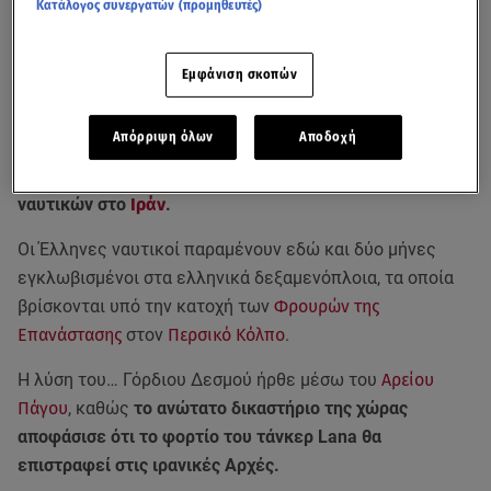
Κατάλογος συνεργατών (προμηθευτές)
Εμφάνιση σκοπών
Απόρριψη όλων
Αποδοχή
Ανοίγει ο δρόμος για την απελευθέρωση των Ελλήνων
ναυτικών στο
Ιράν
.
Οι Έλληνες ναυτικοί παραμένουν εδώ και δύο μήνες
εγκλωβισμένοι στα ελληνικά δεξαμενόπλοια, τα οποία
βρίσκονται υπό την κατοχή των
Φρουρών της
Επανάστασης
στον
Περσικό Κόλπο
.
Η λύση του… Γόρδιου Δεσμού ήρθε μέσω του
Αρείου
Πάγου
, καθώς
το ανώτατο δικαστήριο της χώρας
αποφάσισε ότι το φορτίο του τάνκερ Lana θα
επιστραφεί στις ιρανικές Αρχές.