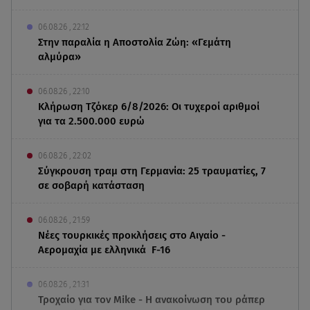
06.08.26 , 22:12
Στην παραλία η Αποστολία Ζώη: «Γεμάτη
αλμύρα»
06.08.26 , 22:10
Κλήρωση Τζόκερ 6/8/2026: Οι τυχεροί αριθμοί
για τα 2.500.000 ευρώ
06.08.26 , 22:02
Σύγκρουση τραμ στη Γερμανία: 25 τραυματίες, 7
σε σοβαρή κατάσταση
06.08.26 , 21:59
Νέες τουρκικές προκλήσεις στο Αιγαίο -
Αερομαχία με ελληνικά F-16
06.08.26 , 21:31
Τροχαίο για τον Mike - Η ανακοίνωση του ράπερ