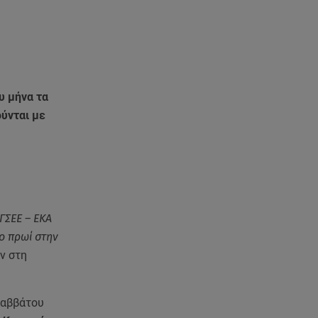
08.08.26 , 14:00
Summer fling: Γιατί να πεις ναι
σε έναν καλοκαιρινό έρωτα
08.08.26 , 13:59
υ μήνα τα
Αθηνά Οικονομάκου: Οι... hot
αναρτήσεις της με animal print
ούνται με
μπικίνι!
08.08.26 , 13:49
Πάνω από 56.000 επιβάτες
αναχώρησαν σήμερα από τα
λιμάνια της Αττικής
ΓΣΕΕ – ΕΚΑ
ο πρωί στην
08.08.26 , 13:29
ν στη
Θρίλερ στον Λυκαβηττό:
Βρέθηκε σορός σε σπηλιά -
Φωτογραφίες από το σημείο
Σαββάτου