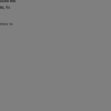
λίου και
άς
, θα
σουν οι