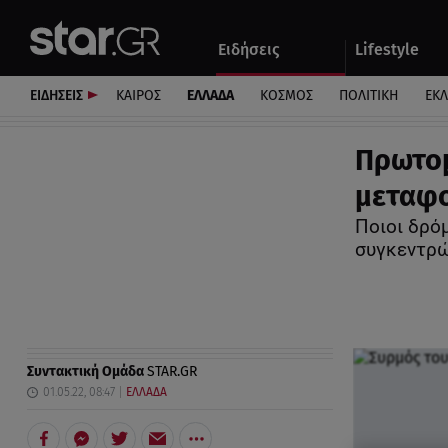
Αθλητικά
Quiz
Ειδήσεις
Lifestyle
Αυτοκίνητο
ΕΙΔΗΣΕΙΣ
ΚΑΙΡΟΣ
ΕΛΛΑΔΑ
ΚΟΣΜΟΣ
ΠΟΛΙΤΙΚΗ
ΕΚ
Πρωτομ
μεταφ
Ποιοι δρό
συγκεντρ
Συντακτική Ομάδα
STAR.GR
01.05.22, 08:47
ΕΛΛΑΔΑ