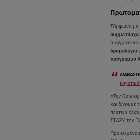
Πρωτομαγ
Σύμφωνα με
συμμετάσχου
πραγματοποι
δρομολόγια σ
πρόγραμμα Κ
Εργατική
«Την Πρωτομα
και δίνουμε 
πλατεία Κλα
ΣΤΑΣΥ την Π
Προκειμένου