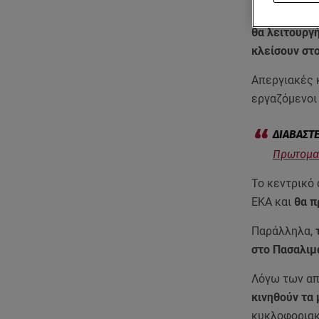
κινητοποιήσ
θα λειτουργή
κλείσουν στο
Απεργιακές κ
εργαζόμενοι
Πρωτομαγ
Το κεντρικό 
ΕΚΑ και
θα π
Παράλληλα,
στο Πασαλιμ
Λόγω των απ
κινηθούν τα
κυκλοφοριακ