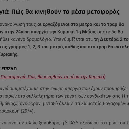
ιά: Πώς θα κινηθούν τα μέσα μεταφοράς
 ανακοίνωσή τους
οι εργαζόμενοι στο μετρό και το τραμ θα
ν στην 24ωρη απεργία την Κυριακή 1η Μαΐου
, οπότε δε θα
ήθει κανένα δρομολόγιο. Υπενθυμίζεται ότι,
τη Δευτέρα 2 το
τις γραμμές 1, 2, 3 του μετρό, καθώς και στο τραμ θα εκτελ
υριακής.
 Πρωτομαγιά: Πώς θα κινηθούν τα μέσα την Κυριακή
γιά συμμετέχουμε στην 24ωρη απεργία που έχουν προκηρύξει 
το παρών στο συλλαλητήριο των εργατικών συνδικάτων στις 11 τ
υθμώνος»,
ανέφεραν -μεταξύ άλλων- τα Σωματεία Εργαζομένω
αρασκευή (29/4).
 να είναι εντελώς ξεκάθαρο, η ΣΤΑΣΥ εξέδωσε το πρωί του 