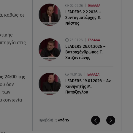
02.02.26
ΕΛΛΑΔΑ
LEADERS 2.2.2026 –
, καθώς οι
Συνταγματάρχης Π.
Νάστος
στικής
26.01.26
ΕΛΛΑΔΑ
απεργία στις
LEADERS 26.01.2026 –
Βατραχάνθρωπος Τ.
Χατζαντώνης
19.01.26
ΕΛΛΑΔΑ
ς 24:00 της
LEADERS 19.01.2026 – Αν.
ου δεν
Καθηγητής Μ.
η των
Παπάζογλου
πικοινωνία
Προβολή
5 από 15