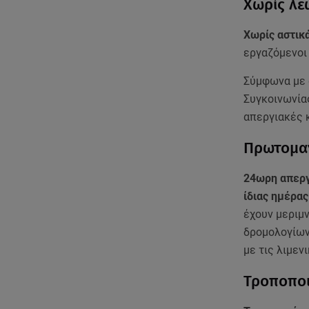
Χωρίς λε
Χωρίς αστικ
εργαζόμενοι
Σύμφωνα με 
Συγκοινωνία
απεργιακές 
Πρωτομαγ
24ωρη απεργ
ίδιας ημέρας
έχουν μεριμν
δρομολογίων 
με τις λιμεν
Τροποποι