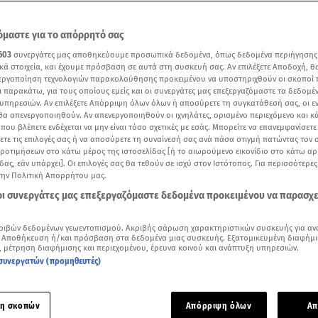
μαστε για το απόρρητό σας
603
συνεργάτες μας αποθηκεύουμε προσωπικά δεδομένα, όπως δεδομένα περιήγησης
κά στοιχεία, και έχουμε πρόσβαση σε αυτά στη συσκευή σας. Αν επιλέξετε Αποδοχή, θ
νεργοποίηση τεχνολογιών παρακολούθησης προκειμένου να υποστηριχθούν οι σκοποί
ι παρακάτω, για τους οποίους εμείς και οι συνεργάτες μας επεξεργαζόμαστε τα δεδομέ
υπηρεσιών. Αν επιλέξετε Απόρριψη όλων όλων ή αποσύρετε τη συγκατάθεσή σας, οι ε
 θα απενεργοποιηθούν. Αν απενεργοποιηθούν οι ιχνηλάτες, ορισμένο περιεχόμενο και κά
 που βλέπετε ενδέχεται να μην είναι τόσο σχετικές με εσάς. Μπορείτε να επανεμφανίσετ
ξετε τις επιλογές σας ή να αποσύρετε τη συναίνεσή σας ανά πάσα στιγμή πατώντας τον
προτιμήσεων στο κάτω μέρος της ιστοσελίδας [ή το αιωρούμενο εικονίδιο στο κάτω α
δας, εάν υπάρχει]. Οι επιλογές σας θα τεθούν σε ισχύ στον Ιστότοπος. Για περισσότερε
την Πολιτική Απορρήτου μας.
 οι συνεργάτες μας επεξεργαζόμαστε δεδομένα προκειμένου να παρασχ
Δείτε περισσότερα άρθρα μας στα αποτελέσματα αναζήτησης
Add star.gr on Google
ριβών δεδομένων γεωεντοπισμού. Ακριβής σάρωση χαρακτηριστικών συσκευής για αν
 Αποθήκευση ή/και πρόσβαση στα δεδομένα μιας συσκευής. Εξατομικευμένη διαφήμι
, μέτρηση διαφήμισης και περιεχομένου, έρευνα κοινού και ανάπτυξη υπηρεσιών.
συνεργατών (προμηθευτές)
ύν τα μέσα μεταφοράς σήμερα λόγω της Εργατικής Πρωτομαγιάς - Κεντρικό δελτίο
η σκοπών
Απόρριψη όλων
Απ
 και τραμ θα είναι σήμερα η Αθήνα λόγω των απεργιακών