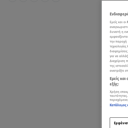
Ενδιαφερό
Εμείς και οι
αναγνωριστι
δυνατή η ε
εμφανίζοντα
την παροχή 
τεχνολογίες
διαφημίσεις
για να αλλά
Διαχείριση 
της ιστοσελί
ανατρέξτε σ
Εμείς και
εξής:
Χρήση επακ
ταυτότητας.
περιεχόμενο
Κατάλογος 
Πώς θα κινηθο
30/4/22
Εμφάνισ
Χωρίς μετρό