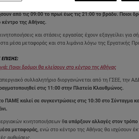
εων που έχουν εξαγγελθεί για την Εργατική
Πρωτομαγιά
. Τα
σουν από τις 09:00 το πρωί έως τις 21:00 το βράδυ. Ποιοι δρ
 κέντρο της Αθήνας.
ινητοποιήσεις και στάσεις εργασίας έχουν εξαγγείλει για σή
 στα μέσα μεταφοράς και στα λιμάνια λόγω της Εργατικής Π
ιά: Ποιοι δρόμοι θα κλείσουν στο κέντρο της Αθήνας
απεργιακό συλλαλητήριο διοργανώνεται από τη ΓΣΕΕ, την ΑΔ
ραγματοποιηθεί στις 11:00 στην Πλατεία Κλαυθμώνος.
το ΠΑΜΕ καλεί σε συγκεντρώσεις στις 10:30 στο Σύνταγμα κα
άνι.
εργιακών κινητοποιήσεων θ
α υπάρξουν αλλαγές στον τρόπο
 μέσα μεταφοράς,
ενώ στο κέντρο της Αθήνας θα ισχύσουν έ
ές ρυθμίσεις.