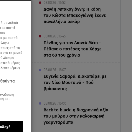
08.08.26 , 16:52
Δανάη Μπακογιάννη: Η κόρη
του Κώστα Μπακογιάννη έκανε
πανελλήνιο ρεκόρ
 ή μοναδικά
α καταστεί
 που
08.08.26 , 16:45
να με σκοπό
Πένθος για τον Λιονέλ Μέσι -
ν λόγω
ποιες από τις
Πέθανε ο πατέρας του Χόρχε
ε αυτό το μενού
στα 68 του χρόνια
 σύνδεσμο
ριστερό μέρος
ς λεπτομέρειες
08.08.26 , 16:07
Ευγενία Σαμαρά: Διακοπάρει με
εθούν τα
τον Νίκο Μουτσινά - Πού
βρίσκονται;
αγνώριση
ση και
08.08.26 , 16:00
Back to black: η διαχρονική αξία
 ειδήσεων Star
του μαύρου στην καλοκαιρινή
γκαρνταρόμπα
οδοχή