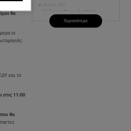
08.08.26 , 15:20
 λεωφορεία
Δούκισσα Νομικού: Από τη
όμοι θα
Μύκονο «πετάχτηκε» στη
Περισσότερα
Γαλλική Πολυνησία!
μερα οι
08.08.26 , 15:01
ρωτομαγιάς.
Λυκαβηττός: Σε 57χρονη
γυναίκα ανήκει η σορός που
βρέθηκε σε σπηλιά
08.08.26 , 14:50
ΕΔΥ και το
Κατερίνα Καινούργιου: Η Πάρος
και το cool φορμάκι της
κορούλας της!
ι στις 11:00
08.08.26 , 14:25
Καιρός: Σε πορτοκαλί
 που θα
συναγερμό η χώρα για φωτιές
κτακτες
τα επόμενα 24ωρα