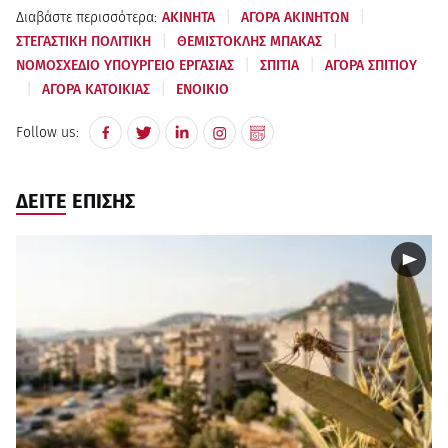
|
|
Διαβάστε περισσότερα:
ΑΚΙΝΗΤΑ
ΑΓΟΡΑ ΑΚΙΝΗΤΩΝ
|
|
ΣΤΕΓΑΣΤΙΚΗ ΠΟΛΙΤΙΚΗ
ΘΕΜΙΣΤΟΚΛΗΣ ΜΠΑΚΑΣ
|
|
ΝΟΜΟΣΧΕΔΙΟ ΥΠΟΥΡΓΕΙΟ ΕΡΓΑΣΙΑΣ
ΣΠΙΤΙΑ
ΑΓΟΡΑ ΣΠΙΤΙΟΥ
|
|
ΑΓΟΡΑ ΚΑΤΟΙΚΙΑΣ
ΕΝΟΙΚΙΟ
Follow us:
ΔΕΙΤΕ ΕΠΙΣΗΣ