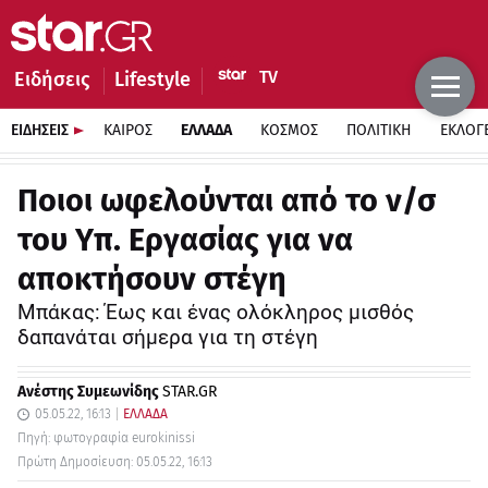
Ειδήσεις
Lifestyle
ΕΙΔΗΣΕΙΣ
ΚΑΙΡΟΣ
ΕΛΛΑΔΑ
ΚΟΣΜΟΣ
ΠΟΛΙΤΙΚΗ
ΕΚΛΟΓ
Ποιοι ωφελούνται από το ν/σ
του Υπ. Εργασίας για να
αποκτήσουν στέγη
Μπάκας: Έως και ένας ολόκληρος μισθός
δαπανάται σήμερα για τη στέγη
Ανέστης Συμεωνίδης
STAR.GR
05.05.22, 16:13
ΕΛΛΑΔΑ
Πηγή: φωτογραφία eurokinissi
Πρώτη Δημοσίευση: 05.05.22, 16:13