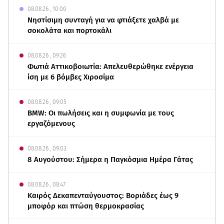
08.08.26 , 10:00
Νηστίσιμη συνταγή για να φτιάξετε χαλβά με
σοκολάτα και πορτοκάλι
08.08.26 , 09:26
Φωτιά Αττικοβοιωτία: Απελευθερώθηκε ενέργεια
ίση με 6 βόμβες Χιροσίμα
08.08.26 , 09:05
BMW: Οι πωλήσεις και η συμφωνία με τους
εργαζόμενους
08.08.26 , 09:03
8 Αυγούστου: Σήμερα η Παγκόσμια Ημέρα Γάτας
08.08.26 , 08:47
Καιρός Δεκαπενταύγουστος: Βοριάδες έως 9
μποφόρ και πτώση θερμοκρασίας