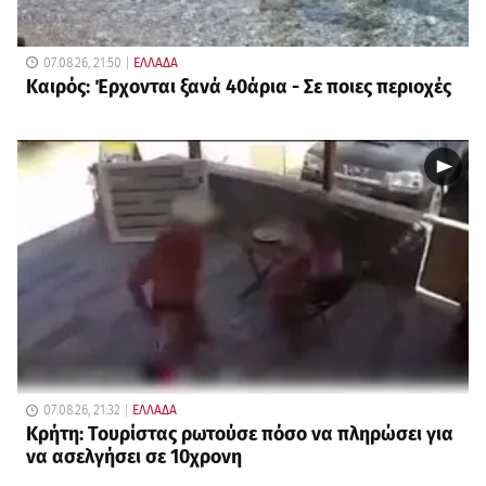
07.08.26, 21:50
ΕΛΛΑΔΑ
Καιρός: Έρχονται ξανά 40άρια - Σε ποιες περιοχές
07.08.26, 21:32
ΕΛΛΑΔΑ
Κρήτη: Τουρίστας ρωτούσε πόσο να πληρώσει για
να ασελγήσει σε 10χρονη