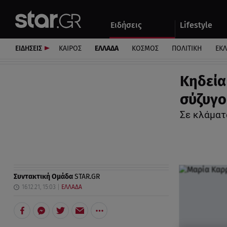
Αθλητικά
Quiz
Ειδήσεις
Lifestyle
Αυτοκίνητο
ΕΙΔΗΣΕΙΣ
ΚΑΙΡΟΣ
ΕΛΛΑΔΑ
ΚΟΣΜΟΣ
ΠΟΛΙΤΙΚΗ
ΕΚ
Κηδεία
σύζυγο
Σε κλάματ
Συντακτική Ομάδα
STAR.GR
16.12.21, 15:03
ΕΛΛΑΔΑ