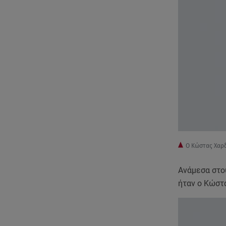
O Κώστας Χαρ
Ανάμεσα στο
ήταν ο Κώστ