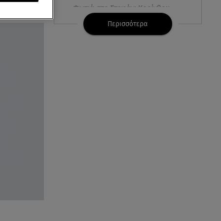
Φωτιά στο Στεφάνι Κορίνθου:
Μήνυμα από το 112 -
Περισσότερα
Σηκώθηκαν εναέρια μέσα
07.08.26 , 18:34
Έξοδος Αυγούστου: Στο 100% η
πληρότητα για Κυκλάδες
07.08.26 , 17:44
Παιδικοί σταθμοί: Πότε βγαίνουν
τα προσωρινά αποτελέσματα
07.08.26 , 17:13
Τροχαίο Σέρρες: «Έχασα τη
σύζυγο και το παιδί μου. Τα
έχασα όλα»
07.08.26 , 16:03
Καιρός: Έρχονται ξανά 40άρια -