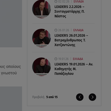
02.02.26
ΕΛΛΑΔΑ
LEADERS 2.2.2026 –
Συνταγματάρχης Π.
Νάστος
26.01.26
ΕΛΛΑΔΑ
LEADERS 26.01.2026 –
Βατραχάνθρωπος Τ.
Χατζαντώνης
19.01.26
ΕΛΛΑΔΑ
LEADERS 19.01.2026 – Αν.
τους οποίους
Καθηγητής Μ.
υ γνωστού
Παπάζογλου
Προβολή
5 από 15