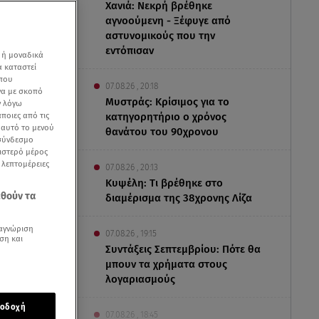
Χανιά: Νεκρή βρέθηκε
αγνοούμενη - Ξέφυγε από
αστυνομικούς που την
εντόπισαν
 ή μοναδικά
α καταστεί
 που
07.08.26 , 20:18
να με σκοπό
Μυστράς: Κρίσιμος για το
ν λόγω
ποιες από τις
κατηγορητήριο ο χρόνος
ε αυτό το μενού
θανάτου του 90χρονου
 σύνδεσμο
ριστερό μέρος
ς λεπτομέρειες
07.08.26 , 20:13
Κυψέλη: Tι βρέθηκε στο
εθούν τα
διαμέρισμα της 38χρονης Λίζα
αγνώριση
07.08.26 , 19:15
ση και
Συντάξεις Σεπτεμβρίου: Πότε θα
οϊό, είπαν
μπουν τα χρήματα στους
λογαριασμούς
οδοχή
07.08.26 , 18:45