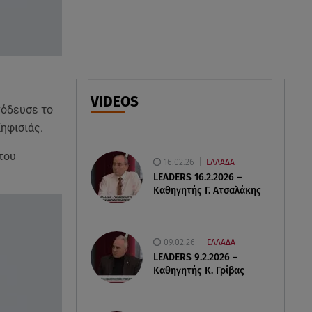
μου»
07.08.26 , 14:49
Πέθανε η δημοσιογράφος και
πρώην σύζυγος του Βασίλη
Χιώτη, Χριστίνα Πιτουρά
VIDEOS
νόδευσε το
07.08.26 , 14:44
ηφισιάς.
Στεφανίδου: «Κόβει» την ανάσα
με το σώμα της - Οι πόζες με
του
16.02.26
ΕΛΛΑΔΑ
μαγιό
LEADERS 16.2.2026 –
Καθηγητής Γ. Ατσαλάκης
09.02.26
ΕΛΛΑΔΑ
LEADERS 9.2.2026 –
Καθηγητής Κ. Γρίβας