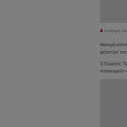
H σύζυγος του
Φανερά κατα
φέρετρο του 
Ο Γιώργος Τ
νοσοκομείο 