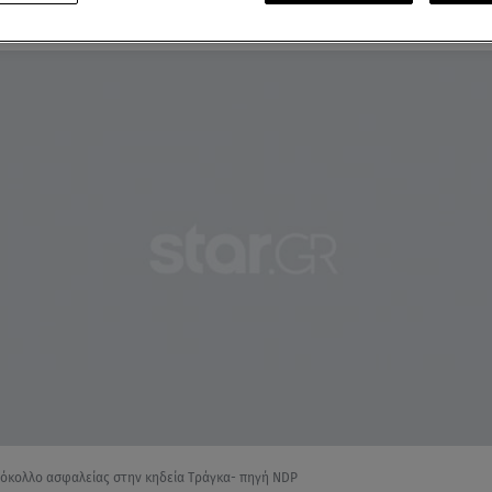
Τράγκας: Το τελευταίο «αντίο» στον δημοσιογράφο
όκολλο ασφαλείας στην κηδεία Τράγκα- πηγή NDP