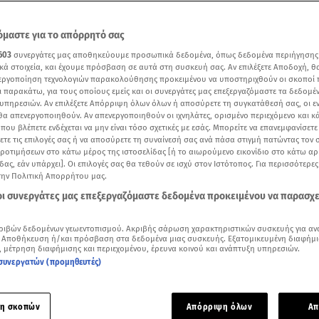
μαστε για το απόρρητό σας
603
συνεργάτες μας αποθηκεύουμε προσωπικά δεδομένα, όπως δεδομένα περιήγησης
κά στοιχεία, και έχουμε πρόσβαση σε αυτά στη συσκευή σας. Αν επιλέξετε Αποδοχή, θ
νεργοποίηση τεχνολογιών παρακολούθησης προκειμένου να υποστηριχθούν οι σκοποί
ι παρακάτω, για τους οποίους εμείς και οι συνεργάτες μας επεξεργαζόμαστε τα δεδομέ
υπηρεσιών. Αν επιλέξετε Απόρριψη όλων όλων ή αποσύρετε τη συγκατάθεσή σας, οι ε
 θα απενεργοποιηθούν. Αν απενεργοποιηθούν οι ιχνηλάτες, ορισμένο περιεχόμενο και κά
 που βλέπετε ενδέχεται να μην είναι τόσο σχετικές με εσάς. Μπορείτε να επανεμφανίσετ
ξετε τις επιλογές σας ή να αποσύρετε τη συναίνεσή σας ανά πάσα στιγμή πατώντας τον
προτιμήσεων στο κάτω μέρος της ιστοσελίδας [ή το αιωρούμενο εικονίδιο στο κάτω α
δας, εάν υπάρχει]. Οι επιλογές σας θα τεθούν σε ισχύ στον Ιστότοπος. Για περισσότερε
την Πολιτική Απορρήτου μας.
Δείτε περισσότερα άρθρα μας στα αποτελέσματα αναζήτησης
 οι συνεργάτες μας επεξεργαζόμαστε δεδομένα προκειμένου να παρασχ
Add star.gr on Google
ριβών δεδομένων γεωεντοπισμού. Ακριβής σάρωση χαρακτηριστικών συσκευής για αν
 Αποθήκευση ή/και πρόσβαση στα δεδομένα μιας συσκευής. Εξατομικευμένη διαφήμι
, μέτρηση διαφήμισης και περιεχομένου, έρευνα κοινού και ανάπτυξη υπηρεσιών.
 αντίο στον
Γιώργο Τράγκα
, o οποίος νικήθηκε από τον κορων
συνεργατών (προμηθευτές)
της Πέμπτης, συγγενείς, φίλοι και στενοί συνεργάτες του.
η σκοπών
Απόρριψη όλων
Απ