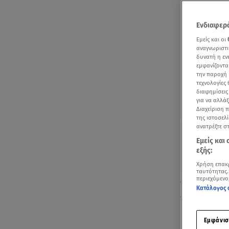
Ενδιαφερό
Εμείς και οι
αναγνωριστι
δυνατή η ε
εμφανίζοντα
την παροχή 
τεχνολογίες
διαφημίσεις
για να αλλά
Διαχείριση 
της ιστοσελί
ανατρέξτε σ
Εμείς και
εξής:
Χρήση επακ
ταυτότητας.
περιεχόμενο
Το τελευταίο
Κατάλογος 
το μεσημέρι 
Εμφάνισ