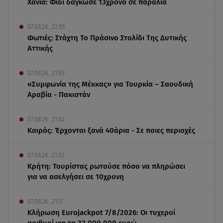
Χανιά: Φίδι δάγκωσε 13χρονο σε παραλία
07.08.26 , 22:05
Φωτιές: Στάχτη Το Πράσινο Στολίδι Της Δυτικής
Αττικής
07.08.26 , 21:50
«Συμφωνία της Μέκκας» για Τουρκία – Σαουδική
Αραβία - Πακιστάν
07.08.26 , 21:50
Καιρός: Έρχονται ξανά 40άρια - Σε ποιες περιοχές
07.08.26 , 21:32
Κρήτη: Τουρίστας ρωτούσε πόσο να πληρώσει
για να ασελγήσει σε 10χρονη
07.08.26 , 21:17
Κλήρωση Eurojackpot 7/8/2026: Οι τυχεροί
αριθμοί για τα 32.000.000 ευρώ