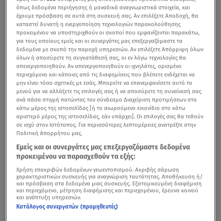
όπως δεδομένα περιήγησης ή μοναδικά αναγνωριστικά στοιχεία, και
έχουμε πρόσβαση σε αυτά στη συσκευή σας. Αν επιλέξετε Αποδοχή, θα
καταστεί δυνατή η ενεργοποίηση τεχνολογιών παρακολούθησης
προκειμένου να υποστηριχθούν οι σκοποί που εμφανίζονται παρακάτω,
για τους οποίους εμείς και οι συνεργάτες μας επεξεργαζόμαστε τα
δεδομένα με σκοπό την παροχή υπηρεσιών. Αν επιλέξετε Απόρριψη όλων
όλων ή αποσύρετε τη συγκατάθεσή σας, οι εν λόγω τεχνολογίες θα
απενεργοποιηθούν. Αν απενεργοποιηθούν οι ιχνηλάτες, ορισμένο
περιεχόμενο και κάποιες από τις διαφημίσεις που βλέπετε ενδέχεται να
μην είναι τόσο σχετικές με εσάς. Μπορείτε να επανεμφανίσετε αυτό το
μενού για να αλλάξετε τις επιλογές σας ή να αποσύρετε τη συναίνεσή σας
ανά πάσα στιγμή πατώντας τον σύνδεσμο Διαχείριση προτιμήσεων στο
κάτω μέρος της ιστοσελίδας [ή το αιωρούμενο εικονίδιο στο κάτω
αριστερό μέρος της ιστοσελίδας, εάν υπάρχει]. Οι επιλογές σας θα τεθούν
σε ισχύ στον Ιστότοπος. Για περισσότερες λεπτομέρειες ανατρέξτε στην
Πολιτική Απορρήτου μας.
Εμείς και οι συνεργάτες μας επεξεργαζόμαστε δεδομένα
προκειμένου να παρασχεθούν τα εξής:
Χρήση επακριβών δεδομένων γεωεντοπισμού. Ακριβής σάρωση
χαρακτηριστικών συσκευής για αναγνώριση ταυτότητας. Αποθήκευση ή/
και πρόσβαση στα δεδομένα μιας συσκευής. Εξατομικευμένη διαφήμιση
και περιεχόμενο, μέτρηση διαφήμισης και περιεχομένου, έρευνα κοινού
και ανάπτυξη υπηρεσιών.
Κατάλογος συνεργατών (προμηθευτές)