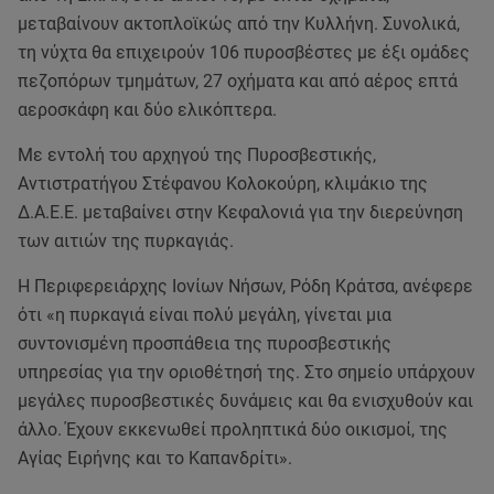
μεταβαίνουν ακτοπλοϊκώς από την Κυλλήνη. Συνολικά,
τη νύχτα θα επιχειρούν 106 πυροσβέστες με έξι ομάδες
πεζοπόρων τμημάτων, 27 οχήματα και από αέρος επτά
αεροσκάφη και δύο ελικόπτερα.
Με εντολή του αρχηγού της Πυροσβεστικής,
Αντιστρατήγου Στέφανου Κολοκούρη, κλιμάκιο της
Δ.Α.Ε.Ε. μεταβαίνει στην Κεφαλονιά για την διερεύνηση
των αιτιών της πυρκαγιάς.
Η Περιφερειάρχης Ιονίων Νήσων, Ρόδη Κράτσα, ανέφερε
ότι «η πυρκαγιά είναι πολύ μεγάλη, γίνεται μια
συντονισμένη προσπάθεια της πυροσβεστικής
υπηρεσίας για την οριοθέτησή της. Στο σημείο υπάρχουν
μεγάλες πυροσβεστικές δυνάμεις και θα ενισχυθούν και
άλλο. Έχουν εκκενωθεί προληπτικά δύο οικισμοί, της
Αγίας Ειρήνης και το Καπανδρίτι».