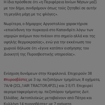
Η ίδια πρόσθεσε ότι «η Περιφέρεια Ιονίων Νήσων μαζί
με τον δήμο, συνδράμουν όπως τούς ζητηθεί σε αυτήν
τη μεγάλη μάχη με τις φλόγες».
Νωρίτερα, ο δήμαρχος Αργοστολίου χαρακτήρισε
«επικίνδυνη την πυρκαγιά στο Καπανδρίτι λόγω των
ισχυρών ανέμων που πνέουν στο σημείο αλλά και της
υψηλής θερμοκρασίας», ενώ για την εκκένωση του
χωριού δήλωσε ότι «έγινε κατόπιν εισήγησης του
Διοικητή της Πυροσβεστικής υπηρεσίας».
Ενίσχυση δυνάμεων στην Κεφαλονιά. Επιχειρούν 38
#πυροσβέστες
με 3 ομ. πεζοπόρων τμημάτων, 8 οχήματα,
7Α/Φ (2CL,1AIR TRACTOR,4PZL) και 2 Ε/Π. Επιχειρεί
αερομεταφερόμενη ομ. πεζοπόρου τμήματος Δυτ.
Ελλάδας. Ακτοπλοϊκώς μεταβαίνουν από Πάτρα και
Κυλλήνη 14 πυροσβέστες με 7 οχήματα.