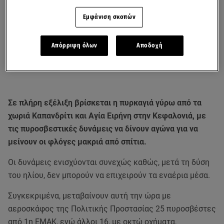
Εμφάνιση σκοπών
Απόρριψη όλων
Αποδοχή
Σε πλήρη εξέλιξη βρίσκεται η πυρκαγιά γύρω από τα
χωριά Καπανδρίτι και Αγία Ειρήνη στην Κεφαλονιά, με
τις πυροσβεστικές δυνάμεις να δίνουν αγώνα για να
μείνουν οι φλόγες μακριά από σπίτια.
Οι δυνάμεις ενισχύονται συνεχώς καθώς, μετά τη δύση
του ηλίου, δεν μπορούν να επιχειρούν τα εναέρια μέσα.
Συγκεκριμένα, μεταβαίνουν αυτή την ώρα με
αεροσκάφος της Πολιτικής Προστασίας 25 πυροσβέστες
από 1η ΕΜΑΚ, ενώ άλλοι 16, με οκτώ οχήματα,