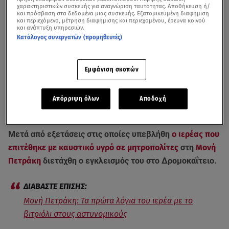
χαρακτηριστικών συσκευής για αναγνώριση ταυτότητας. Αποθήκευση ή/
και πρόσβαση στα δεδομένα μιας συσκευής. Εξατομικευμένη διαφήμιση
και περιεχόμενο, μέτρηση διαφήμισης και περιεχομένου, έρευνα κοινού
και ανάπτυξη υπηρεσιών.
Κατάλογος συνεργατών (προμηθευτές)
Εμφάνιση σκοπών
Στο Δρομοκαΐτειο οδηγείται ο ιερέας που επιτέθηκε με βιτριόλι σε
Μητροπολίτες στη Μονή Πετράλη - βίντεο από το μεσημεριανό δελτίο
Απόρριψη όλων
Αποδοχή
ειδήσεων του Star
Μετά από εξετάσεις στις οποίες υπεβλήθη
ο ιερέας που
επιτέθηκε με καυστικό υγρό σε μητροπολίτες
στη
Μονή
Πετράκη
διετάχθη ο εγκλεισμός του στο Δρομοκαΐτειο.
Μονή Πετράκη: Τα πρώτα λόγια του ιερέα με το
βιτριόλι στους αστυνομικούς