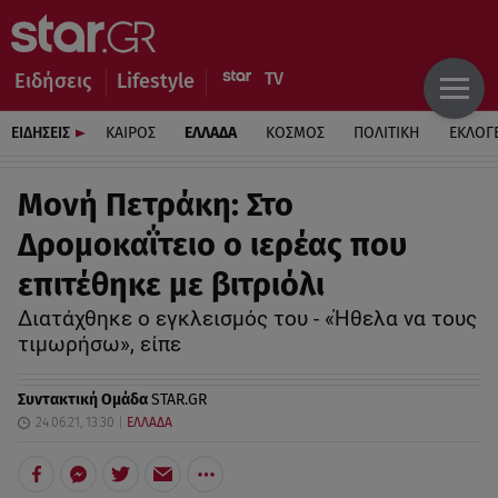
Ειδήσεις
Lifestyle
ΕΙΔΗΣΕΙΣ
ΚΑΙΡΟΣ
ΕΛΛΑΔΑ
ΚΟΣΜΟΣ
ΠΟΛΙΤΙΚΗ
ΕΚΛΟΓ
Μονή Πετράκη: Στο
Δρομοκαΐτειο ο ιερέας που
επιτέθηκε με βιτριόλι
Διατάχθηκε ο εγκλεισμός του - «Ήθελα να τους
τιμωρήσω», είπε
Συντακτική Ομάδα
STAR.GR
24.06.21, 13:30
ΕΛΛΑΔΑ