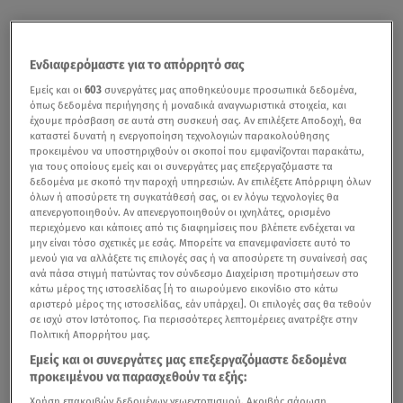
Ενδιαφερόμαστε για το απόρρητό σας
Εμείς και οι
603
συνεργάτες μας αποθηκεύουμε προσωπικά δεδομένα,
όπως δεδομένα περιήγησης ή μοναδικά αναγνωριστικά στοιχεία, και
έχουμε πρόσβαση σε αυτά στη συσκευή σας. Αν επιλέξετε Αποδοχή, θα
καταστεί δυνατή η ενεργοποίηση τεχνολογιών παρακολούθησης
προκειμένου να υποστηριχθούν οι σκοποί που εμφανίζονται παρακάτω,
για τους οποίους εμείς και οι συνεργάτες μας επεξεργαζόμαστε τα
δεδομένα με σκοπό την παροχή υπηρεσιών. Αν επιλέξετε Απόρριψη όλων
όλων ή αποσύρετε τη συγκατάθεσή σας, οι εν λόγω τεχνολογίες θα
απενεργοποιηθούν. Αν απενεργοποιηθούν οι ιχνηλάτες, ορισμένο
περιεχόμενο και κάποιες από τις διαφημίσεις που βλέπετε ενδέχεται να
μην είναι τόσο σχετικές με εσάς. Μπορείτε να επανεμφανίσετε αυτό το
μενού για να αλλάξετε τις επιλογές σας ή να αποσύρετε τη συναίνεσή σας
ανά πάσα στιγμή πατώντας τον σύνδεσμο Διαχείριση προτιμήσεων στο
κάτω μέρος της ιστοσελίδας [ή το αιωρούμενο εικονίδιο στο κάτω
αριστερό μέρος της ιστοσελίδας, εάν υπάρχει]. Οι επιλογές σας θα τεθούν
σε ισχύ στον Ιστότοπος. Για περισσότερες λεπτομέρειες ανατρέξτε στην
Πολιτική Απορρήτου μας.
Εμείς και οι συνεργάτες μας επεξεργαζόμαστε δεδομένα
προκειμένου να παρασχεθούν τα εξής:
Χρήση επακριβών δεδομένων γεωεντοπισμού. Ακριβής σάρωση