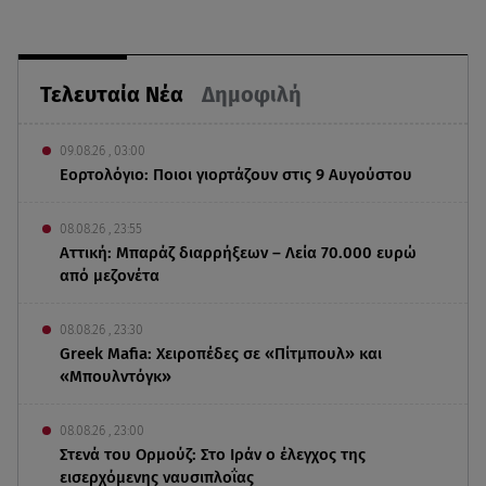
Τελευταία Νέα
Δημοφιλή
09.08.26 , 03:00
Εορτολόγιο: Ποιοι γιορτάζουν στις 9 Αυγούστου
08.08.26 , 23:55
Αττική: Μπαράζ διαρρήξεων – Λεία 70.000 ευρώ
από μεζονέτα
08.08.26 , 23:30
Greek Mafia: Χειροπέδες σε «Πίτμπουλ» και
«Μπουλντόγκ»
08.08.26 , 23:00
Στενά του Ορμούζ: Στο Ιράν ο έλεγχος της
εισερχόμενης ναυσιπλοΐας