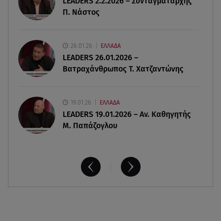
LEADERS 2.2.2026 – Συνταγματάρχης
Εριέττα Κούρκουλου: Η συγκινητική ανάρτηση
Π. Νάστος
για τα 33α γενέθλιά της
08.08.26 , 17:44
26.01.26
ΕΛΛΑΔΑ
Νεκρή μεγαλόσωμη αρκούδα στην Καστοριά,
LEADERS 26.01.2026 –
πιθανόν από πυροβολισμό
Βατραχάνθρωπος Τ. Χατζαντώνης
19.01.26
ΕΛΛΑΔΑ
LEADERS 19.01.2026 – Αν. Καθηγητής
Μ. Παπάζογλου