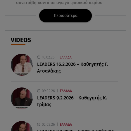
συνετρίβη κοντά σε αγωγό φυσικού αερίου
Περισσότερα
08.08.26 , 21:32
Φωτιά στην Αττικοβοιωτία: Ενέργεια ίση με έξι
ατομικές βόμβες
VIDEOS
08.08.26 , 21:20
«Ισλαμικό ΝΑΤΟ»: Πώς επηρεάζεται η Ελλάδα
από τη νέα συμμαχία
16.02.26
ΕΛΛΑΔΑ
LEADERS 16.2.2026 – Καθηγητής Γ.
Ατσαλάκης
08.08.26 , 19:19
Τραγωδία στην Πάρο: Νεκρό 4χρονο παιδί σε
πισίνα
09.02.26
ΕΛΛΑΔΑ
LEADERS 9.2.2026 – Καθηγητής Κ.
08.08.26 , 18:51
Γρίβας
BYD: Στην 91η θέση της λίστας Fortune Global
500 για το 2026
02.02.26
ΕΛΛΑΔΑ
08.08.26 , 17:45