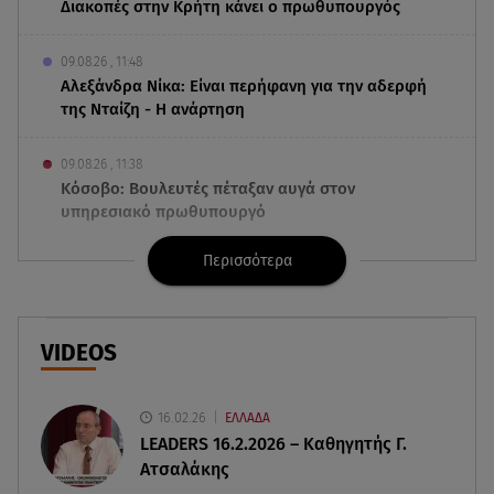
Διακοπές στην Κρήτη κάνει ο πρωθυπουργός
09.08.26 , 11:48
Αλεξάνδρα Νίκα: Είναι περήφανη για την αδερφή
της Νταίζη - Η ανάρτηση
09.08.26 , 11:38
Κόσοβο: Βουλευτές πέταξαν αυγά στον
υπηρεσιακό πρωθυπουργό
Περισσότερα
09.08.26 , 11:23
Μεθυσμένη οδηγός σκότωσε νύφη τη μέρα του
γάμου της
VIDEOS
09.08.26 , 11:12
Αλέξανδρος Τσουβέλας για Εύα Καρύδη: «Θα το
έκανα 500 φορές»
16.02.26
ΕΛΛΑΔΑ
LEADERS 16.2.2026 – Καθηγητής Γ.
Ατσαλάκης
09.08.26 , 10:46