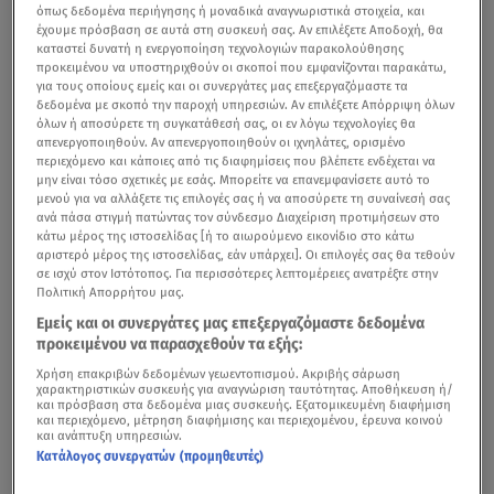
όπως δεδομένα περιήγησης ή μοναδικά αναγνωριστικά στοιχεία, και
έχουμε πρόσβαση σε αυτά στη συσκευή σας. Αν επιλέξετε Αποδοχή, θα
καταστεί δυνατή η ενεργοποίηση τεχνολογιών παρακολούθησης
προκειμένου να υποστηριχθούν οι σκοποί που εμφανίζονται παρακάτω,
για τους οποίους εμείς και οι συνεργάτες μας επεξεργαζόμαστε τα
δεδομένα με σκοπό την παροχή υπηρεσιών. Αν επιλέξετε Απόρριψη όλων
όλων ή αποσύρετε τη συγκατάθεσή σας, οι εν λόγω τεχνολογίες θα
απενεργοποιηθούν. Αν απενεργοποιηθούν οι ιχνηλάτες, ορισμένο
περιεχόμενο και κάποιες από τις διαφημίσεις που βλέπετε ενδέχεται να
μην είναι τόσο σχετικές με εσάς. Μπορείτε να επανεμφανίσετε αυτό το
μενού για να αλλάξετε τις επιλογές σας ή να αποσύρετε τη συναίνεσή σας
ανά πάσα στιγμή πατώντας τον σύνδεσμο Διαχείριση προτιμήσεων στο
κάτω μέρος της ιστοσελίδας [ή το αιωρούμενο εικονίδιο στο κάτω
αριστερό μέρος της ιστοσελίδας, εάν υπάρχει]. Οι επιλογές σας θα τεθούν
σε ισχύ στον Ιστότοπος. Για περισσότερες λεπτομέρειες ανατρέξτε στην
Πολιτική Απορρήτου μας.
Εμείς και οι συνεργάτες μας επεξεργαζόμαστε δεδομένα
προκειμένου να παρασχεθούν τα εξής:
Χρήση επακριβών δεδομένων γεωεντοπισμού. Ακριβής σάρωση
χαρακτηριστικών συσκευής για αναγνώριση ταυτότητας. Αποθήκευση ή/
και πρόσβαση στα δεδομένα μιας συσκευής. Εξατομικευμένη διαφήμιση
και περιεχόμενο, μέτρηση διαφήμισης και περιεχομένου, έρευνα κοινού
και ανάπτυξη υπηρεσιών.
Κατάλογος συνεργατών (προμηθευτές)