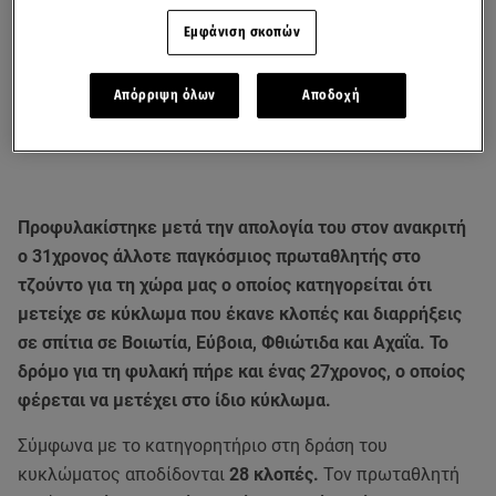
Εμφάνιση σκοπών
Απόρριψη όλων
Αποδοχή
Προφυλακίστηκε μετά την απολογία του στον ανακριτή
ο 31χρονος άλλοτε παγκόσμιος πρωταθλητής στο
τζούντο για τη χώρα μας ο οποίος κατηγορείται ότι
μετείχε σε κύκλωμα που έκανε κλοπές και διαρρήξεις
σε σπίτια σε Βοιωτία, Εύβοια, Φθιώτιδα και Αχαΐα. Το
δρόμο για τη φυλακή πήρε και ένας 27χρονος, ο οποίος
φέρεται να μετέχει στο ίδιο κύκλωμα.
Σύμφωνα με το κατηγορητήριο στη δράση του
κυκλώματος αποδίδονται
28 κλοπές.
Τον πρωταθλητή