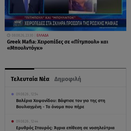
08.08.26, 23:30
ΕΛΛΑΔΑ
Greek Mafia: Χειροπέδες σε «Πίτμπουλ» και
«Μπουλντόγκ»
Τελευταία Νέα
Δημοφιλή
09.08.26 , 12:54
Βαλέρια Χοψονίδου: Βάφτισε τον γιο της στη
Βουλιαγμένη - Το όνομα που πήρε
09.08.26 , 12:44
Ερυθρός Σταυρός: Άγρια επίθεση σε νοσηλεύτρια