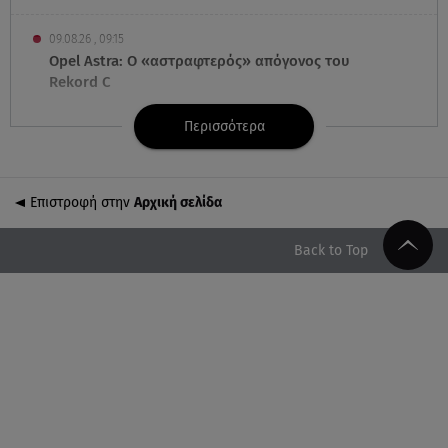
09.08.26 , 09:15
Opel Astra: Ο «αστραφτερός» απόγονος του
Rekord C
Περισσότερα
09.08.26 , 09:03
Γουίτνεϊ Χιούστον: Οι καταχρήσεις ο γάμος και η
κρυφή σχέση με τη βοηθό της
Επιστροφή στην
Αρχική σελίδα
09.08.26 , 08:44
Σοβαρό τροχαίο στο Λαγονήσι: Τραυματίες δύο
Back to Top
αστυνομικοί της ΔΙΑΣ
09.08.26 , 03:00
Εορτολόγιο: Ποιοι γιορτάζουν στις 9 Αυγούστου
08.08.26 , 23:55
Αττική: Μπαράζ διαρρήξεων – Λεία 70.000 ευρώ
από μεζονέτα