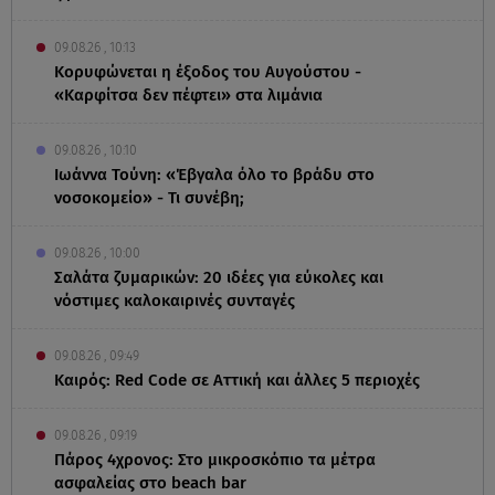
09.08.26 , 10:13
Κορυφώνεται η έξοδος του Αυγούστου -
«Καρφίτσα δεν πέφτει» στα λιμάνια
09.08.26 , 10:10
Ιωάννα Τούνη: «Έβγαλα όλο το βράδυ στο
νοσοκομείο» - Τι συνέβη;
09.08.26 , 10:00
Σαλάτα ζυμαρικών: 20 ιδέες για εύκολες και
νόστιμες καλοκαιρινές συνταγές
09.08.26 , 09:49
Καιρός: Red Code σε Αττική και άλλες 5 περιοχές
09.08.26 , 09:19
Πάρος 4χρονος: Στο μικροσκόπιο τα μέτρα
ασφαλείας στο beach bar