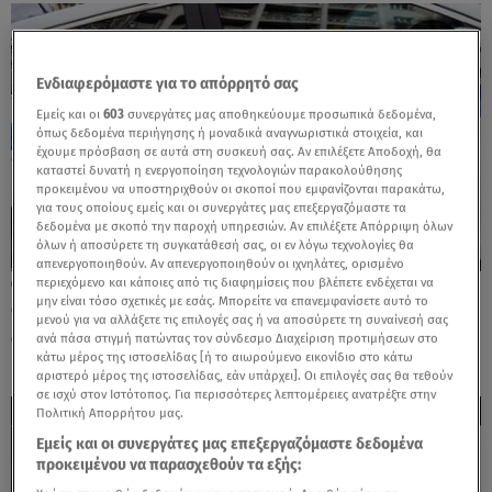
Ενδιαφερόμαστε για το απόρρητό σας
Εμείς και οι
603
συνεργάτες μας αποθηκεύουμε προσωπικά δεδομένα,
όπως δεδομένα περιήγησης ή μοναδικά αναγνωριστικά στοιχεία, και
έχουμε πρόσβαση σε αυτά στη συσκευή σας. Αν επιλέξετε Αποδοχή, θα
καταστεί δυνατή η ενεργοποίηση τεχνολογιών παρακολούθησης
προκειμένου να υποστηριχθούν οι σκοποί που εμφανίζονται παρακάτω,
για τους οποίους εμείς και οι συνεργάτες μας επεξεργαζόμαστε τα
δεδομένα με σκοπό την παροχή υπηρεσιών. Αν επιλέξετε Απόρριψη όλων
όλων ή αποσύρετε τη συγκατάθεσή σας, οι εν λόγω τεχνολογίες θα
απενεργοποιηθούν. Αν απενεργοποιηθούν οι ιχνηλάτες, ορισμένο
περιεχόμενο και κάποιες από τις διαφημίσεις που βλέπετε ενδέχεται να
21.05.26, 16:31
μην είναι τόσο σχετικές με εσάς. Μπορείτε να επανεμφανίσετε αυτό το
Θεσσαλονίκη: Εξαρθρώθηκε εγκληματική
μενού για να αλλάξετε τις επιλογές σας ή να αποσύρετε τη συναίνεσή σας
οργάνωση με λεία άνω των 200.000 ευρώ
ανά πάσα στιγμή πατώντας τον σύνδεσμο Διαχείριση προτιμήσεων στο
κάτω μέρος της ιστοσελίδας [ή το αιωρούμενο εικονίδιο στο κάτω
αριστερό μέρος της ιστοσελίδας, εάν υπάρχει]. Οι επιλογές σας θα τεθούν
σε ισχύ στον Ιστότοπος. Για περισσότερες λεπτομέρειες ανατρέξτε στην
Πολιτική Απορρήτου μας.
Εμείς και οι συνεργάτες μας επεξεργαζόμαστε δεδομένα
προκειμένου να παρασχεθούν τα εξής: