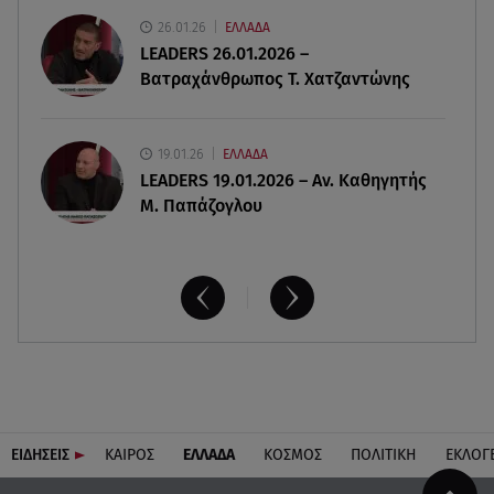
Σημάδια που φανερώνουν διαίσθηση και ότι
26.01.26
ΕΛΛΑΔΑ
ξέρεις να «διαβάζεις» ανθρώπους
LEADERS 26.01.2026 –
Βατραχάνθρωπος Τ. Χατζαντώνης
19.01.26
ΕΛΛΑΔΑ
LEADERS 19.01.2026 – Αν. Καθηγητής
Μ. Παπάζογλου
ΕΙΔΗΣΕΙΣ
ΚΑΙΡΟΣ
ΕΛΛΑΔΑ
ΚΟΣΜΟΣ
ΠΟΛΙΤΙΚΗ
ΕΚΛΟΓ