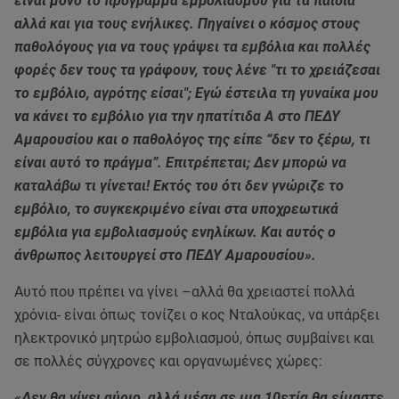
είναι μόνο το πρόγραμμα εμβολιασμού για τα παιδιά
αλλά και για τους ενήλικες. Πηγαίνει ο κόσμος στους
παθολόγους για να τους γράψει τα εμβόλια και πολλές
φορές δεν τους τα γράφουν, τους λένε "τι το χρειάζεσαι
το εμβόλιο, αγρότης είσαι"; Εγώ έστειλα τη γυναίκα μου
να κάνει το εμβόλιο για την ηπατίτιδα Α στο ΠΕΔΥ
Αμαρουσίου και ο παθολόγος της είπε “δεν το ξέρω, τι
είναι αυτό το πράγμα”. Επιτρέπεται; Δεν μπορώ να
καταλάβω τι γίνεται! Εκτός του ότι δεν γνώριζε το
εμβόλιο, το συγκεκριμένο είναι στα υποχρεωτικά
εμβόλια για εμβολιασμούς ενηλίκων. Και αυτός ο
άνθρωπος λειτουργεί στο ΠΕΔΥ Αμαρουσίου».
Αυτό που πρέπει να γίνει –αλλά θα χρειαστεί πολλά
χρόνια- είναι όπως τονίζει ο κος Νταλούκας, να υπάρξει
ηλεκτρονικό μητρώο εμβολιασμού, όπως συμβαίνει και
σε πολλές σύγχρονες και οργανωμένες χώρες:
«Δεν θα γίνει αύριο, αλλά μέσα σε μια 10ετία θα είμαστε