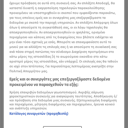
έχουμε πρόσβαση σε αυτά στη συσκευή σας. Αν επιλέξετε Αποδοχή, θα
καταστεί δυνατή η ενεργοποίηση τεχνολογιών παρακολούθησης
προκειμένου να υποστηριχθούν οι σκοποί που εμφανίζονται παρακάτω,
για τους οποίους εμείς και οι συνεργάτες μας επεξεργαζόμαστε τα
δεδομένα με σκοπό την παροχή υπηρεσιών. Αν επιλέξετε Απόρριψη όλων
όλων ή αποσύρετε τη συγκατάθεσή σας, οι εν λόγω τεχνολογίες θα
απενεργοποιηθούν. Αν απενεργοποιηθούν οι ιχνηλάτες, ορισμένο
περιεχόμενο και κάποιες από τις διαφημίσεις που βλέπετε ενδέχεται να
μην είναι τόσο σχετικές με εσάς. Μπορείτε να επανεμφανίσετε αυτό το
μενού για να αλλάξετε τις επιλογές σας ή να αποσύρετε τη συναίνεσή σας
ανά πάσα στιγμή πατώντας τον σύνδεσμο Διαχείριση προτιμήσεων στο
κάτω μέρος της ιστοσελίδας [ή το αιωρούμενο εικονίδιο στο κάτω
αριστερό μέρος της ιστοσελίδας, εάν υπάρχει]. Οι επιλογές σας θα τεθούν
σε ισχύ στον Ιστότοπος. Για περισσότερες λεπτομέρειες ανατρέξτε στην
Πολιτική Απορρήτου μας.
Εμείς και οι συνεργάτες μας επεξεργαζόμαστε δεδομένα
προκειμένου να παρασχεθούν τα εξής:
Χρήση επακριβών δεδομένων γεωεντοπισμού. Ακριβής σάρωση
χαρακτηριστικών συσκευής για αναγνώριση ταυτότητας. Αποθήκευση ή/
Την ώρα που στη χώρα μας η ιλαρά είναι σε έξαρση και
και πρόσβαση στα δεδομένα μιας συσκευής. Εξατομικευμένη διαφήμιση
και περιεχόμενο, μέτρηση διαφήμισης και περιεχομένου, έρευνα κοινού
350.000 παιδιά είναι ανεμβολίαστα ή ελλιπώς
και ανάπτυξη υπηρεσιών.
Κατάλογος συνεργατών (προμηθευτές)
εμβολιασμένα απέναντι στη νόσο, υπάρχουν παιδίατροι
που υπογράφουν ψευδείς βεβαιώσεις εμβολιασμού