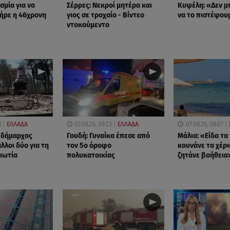
σμία για να
Σέρρες: Νεκροί μητέρα και
Κυψέλη: «Δεν 
ήρε η 46χρονη
γιος σε τροχαίο - Βίντεο
να το πιστέψου
ντοκούμεντο
8
ΕΛΛΑΔΑ
07.08.26, 09:23
ΕΛΛΑΔΑ
07.08.26, 08:07
 δήμαρχος
Γουδή: Γυναίκα έπεσε από
Μάλια: «Είδα τα
άλλοι δύο για τη
τον 5ο όροφο
κουνάνε τα χέρι
ιωτία
πολυκατοικίας
ζητάνε βοήθεια