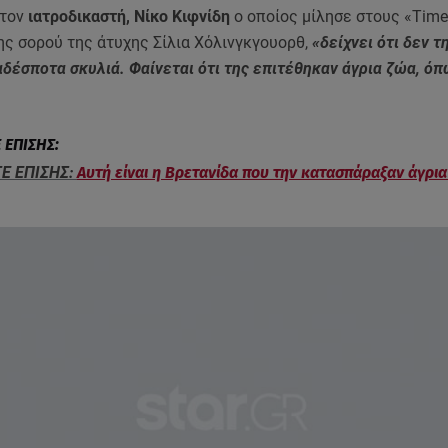
τον
ιατροδικαστή, Νίκο Κιφνίδη
ο οποίος μίλησε στους «Time
ης σορού της άτυχης Σίλια Χόλινγκγουορθ,
«δείχνει ότι δεν τ
δέσποτα σκυλιά. Φαίνεται ότι της επιτέθηκαν άγρια ζώα, όπ
Ε ΕΠΙΣΗΣ:
Αυτή είναι η Βρετανίδα που την κατασπάραξαν άγρια