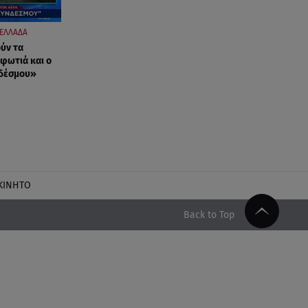
ΕΛΛΑΔΑ
ύν τα
 φωτιά και ο
νδέσμου»
ΚΙΝΗΤΟ
Back to Top