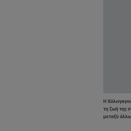
Η Χόλινγκγο
τη ζωή της 
μεταξύ άλλω