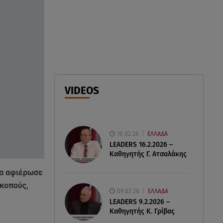
φτιάξτε παστίτσιο με κιμά
μανιταριών
07.08.26 , 09:47
Κυψέλη: «Δεν μπορούσαμε να
το πιστέψουμε»
07.08.26 , 09:47
VIDEOS
Πασίγνωστη influencer «έφυγε»
από τη ζωή μετά από μάχη με
σπάνιο καρκίνο
16.02.26
ΕΛΛΑΔΑ
LEADERS 16.2.2026 –
Καθηγητής Γ. Ατσαλάκης
ρα αφιέρωσε
κοπούς,
09.02.26
ΕΛΛΑΔΑ
LEADERS 9.2.2026 –
Καθηγητής Κ. Γρίβας