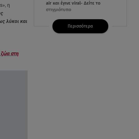
air και έγινε viral- Δείτε το
s», η
στιγμιότυπο
ης
ως λύκοι και
07.08.26 , 11:13
Περισσότερα
Stars System: Γιορτάζει 20
χρόνια και γίνεται καθημερινό
στο Star
 ζώα στη
07.08.26 , 11:02
Καινούργιου - Κουτσουμπής:
Αγκαλιασμένοι στα σοκάκια της
Μυκόνου
07.08.26 , 11:02
Ταϊλάνδη: Μαθητής άνοιξε πυρ
σε σχολείο - Τουλάχιστον 8
νεκροί
07.08.26 , 10:50
Μαρία Μενούνος: Τα