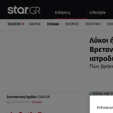
Αθλητικά
Quiz
Ειδήσεις
Lifestyle
Αυτοκίνητο
ΕΙΔΗΣΕΙΣ
ΚΑΙΡΟΣ
ΕΛΛΑΔΑ
ΚΟΣΜΟΣ
ΠΟΛΙΤΙΚΗ
ΕΚ
Λύκοι 
Βρεταν
ιατροδ
Πώς βρήκε
Συντακτική Ομάδα
STAR.GR
25.06.18, 01:08
ΕΛΛΑΔΑ
Ενδιαφερό