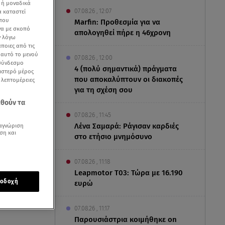
 ή μοναδικά
07.08.26 , 12:07
α καταστεί
 που
Marfin: Προθεσμία για να
να με σκοπό
απολογηθεί πήρε η 46χρονη
ν λόγω
ποιες από τις
ε αυτό το μενού
07.08.26 , 12:00
 σύνδεσμο
4 (πολύ σημαντικά) πράγματα
ριστερό μέρος
που αποκαλύπτουν οι διακοπές
ς λεπτομέρειες
για τη σχέση σου
εθούν τα
07.08.26 , 11:45
Λένα Σαμαρά: Ράγισαν καρδιές
αγνώριση
ση και
στο ετήσιο μνημόσυνο
07.08.26 , 11:18
Leapmotor T03: Τώρα με 16.190
οδοχή
ευρώ
07.08.26 , 11:17
Παρουσιάστρια κοιμήθηκε on