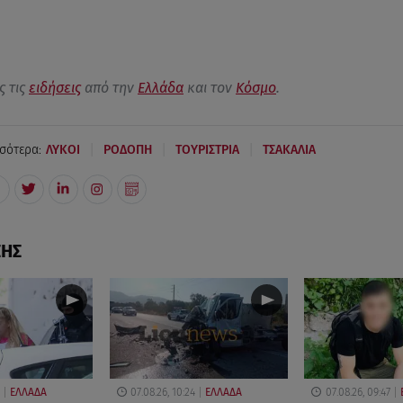
ς τις
ειδήσεις
από την
Ελλάδα
και τον
Κόσμο
.
|
|
|
σότερα:
ΛΥΚΟΙ
ΡΟΔΟΠΗ
ΤΟΥΡΙΣΤΡΙΑ
ΤΣΑΚΑΛΙΑ
ΣΗΣ
ΕΛΛΑΔΑ
07.08.26, 10:24
ΕΛΛΑΔΑ
07.08.26, 09:47