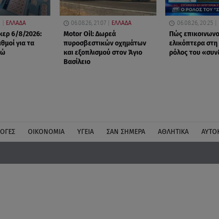
0
ΕΛΛΑΔΑ
06.08.26, 21:07
ΕΛΛΑΔΑ
06.08.26, 20:25
ερ 6/8/2026:
Motor Oil: Δωρεά
Πώς επικοινωνο
ιθμοί για τα
πυροσβεστικών οχημάτων
ελικόπτερα στη
ρώ
και εξοπλισμού στον Άγιο
ρόλος του «συ
Βασίλειο
ΛΟΓΕΣ
ΟΙΚΟΝΟΜΙΑ
ΥΓΕΙΑ
ΣΑΝ ΣΗΜΕΡΑ
ΑΘΛΗΤΙΚΑ
ΑΥΤΟ