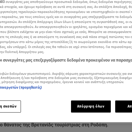
603
συνεργάτες μας αποθηκεύουμε προσωπικά δεδομένα, όπως δεδομένα περιήγησης
κά στοιχεία, και έχουμε πρόσβαση σε αυτά στη συσκευή σας. Αν επιλέξετε Αποδοχή, θ
νεργοποίηση τεχνολογιών παρακολούθησης προκειμένου να υποστηριχθούν οι σκοποί
ι παρακάτω, για τους οποίους εμείς και οι συνεργάτες μας επεξεργαζόμαστε τα δεδομέ
υπηρεσιών. Αν επιλέξετε Απόρριψη όλων όλων ή αποσύρετε τη συγκατάθεσή σας, οι ε
 θα απενεργοποιηθούν. Αν απενεργοποιηθούν οι ιχνηλάτες, ορισμένο περιεχόμενο και κά
 που βλέπετε ενδέχεται να μην είναι τόσο σχετικές με εσάς. Μπορείτε να επανεμφανίσετ
ξετε τις επιλογές σας ή να αποσύρετε τη συναίνεσή σας ανά πάσα στιγμή πατώντας τον
προτιμήσεων στο κάτω μέρος της ιστοσελίδας [ή το αιωρούμενο εικονίδιο στο κάτω α
δας, εάν υπάρχει]. Οι επιλογές σας θα τεθούν σε ισχύ στον Ιστότοπος. Για περισσότερε
την Πολιτική Απορρήτου μας.
 οι συνεργάτες μας επεξεργαζόμαστε δεδομένα προκειμένου να παρασχ
ριβών δεδομένων γεωεντοπισμού. Ακριβής σάρωση χαρακτηριστικών συσκευής για αν
 Αποθήκευση ή/και πρόσβαση στα δεδομένα μιας συσκευής. Εξατομικευμένη διαφήμι
, μέτρηση διαφήμισης και περιεχομένου, έρευνα κοινού και ανάπτυξη υπηρεσιών.
Δείτε περισσότερα άρθρα μας στα αποτελέσματα αναζήτησης
συνεργατών (προμηθευτές)
Add star.gr on Google
η σκοπών
Απόρριψη όλων
Απ
α και όχι από αδέσποτα σκυλιά (όπως αρχικά είχε ακουστεί),
ο θάνατος της Βρετανίδς τουρίστριας στη Ροδόπη.