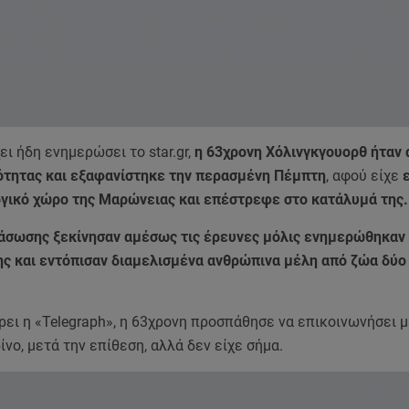
ι ήδη ενημερώσει το star.gr,
η 63χρονη Χόλινγκγουορθ ήταν 
τότητας και εξαφανίστηκε την περασμένη Πέμπτη
, αφού είχε
ε
ογικό χώρο της Μαρώνειας και επέστρεφε στο κατάλυμά της.
ιάσωσης ξεκίνησαν αμέσως τις έρευνες μόλις ενημερώθηκαν 
ης και εντόπισαν διαμελισμένα ανθρώπινα μέλη από ζώα δύο
ει η «Telegraph», η 63χρονη προσπάθησε να επικοινωνήσει μ
ίνο, μετά την επίθεση, αλλά δεν είχε σήμα.