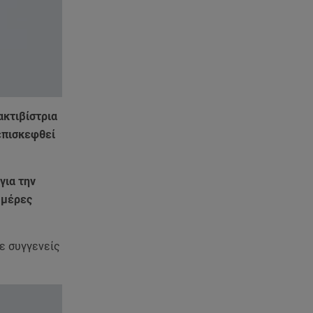
στιγμιότυπα με ελληνικό άρωμα
και ο απολογισμός
07.08.26 , 10:24
Σέρρες: Νεκροί μητέρα και γιος
σε τροχαίο - Βίντεο
ντοκούμεντο
ακτιβίστρια
πισκεφθεί
07.08.26 , 10:17
Έξαλλη με θαμώνα η Ιουλία
Καλλιμάνη: «Εσένα σ’ αρέσει
για την
αυτό;»
 μέρες
07.08.26 , 10:05
DS N°7 ÉLYSÉE: Για τον πρόεδρο
ε συγγενείς
της Γαλλικής Δημοκρατίας
07.08.26 , 10:00
Νηστεία Δεκαπενταύγουστου: