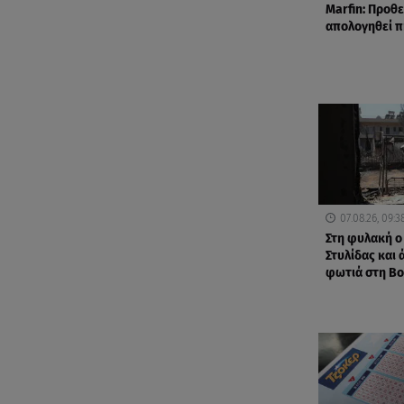
Marfin: Προθε
απολογηθεί π
07.08.26, 09:3
Στη φυλακή ο
Στυλίδας και 
φωτιά στη Βο