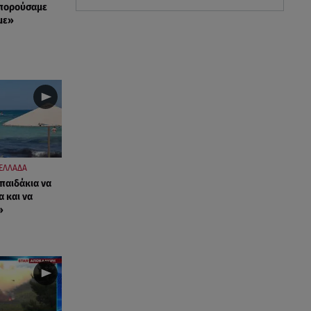
μπορούσαμε
με»
ΕΛΛΑΔΑ
 παιδάκια να
α και να
»