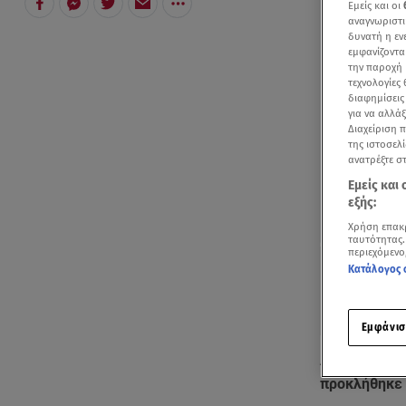
Εμείς και οι
αναγνωριστι
δυνατή η ε
εμφανίζοντα
την παροχή 
τεχνολογίες
διαφημίσεις
για να αλλά
Διαχείριση 
της ιστοσελί
ανατρέξτε σ
Εμείς και
εξής:
Χρήση επακ
ταυτότητας.
περιεχόμενο
Κατάλογος 
Εμφάνισ
Από άγρια ζώ
προκλήθηκε 