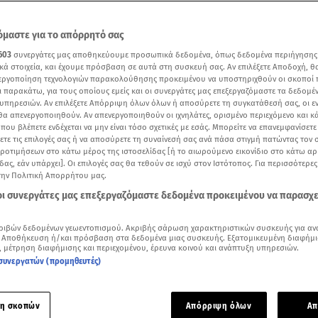
μαστε για το απόρρητό σας
603
συνεργάτες μας αποθηκεύουμε προσωπικά δεδομένα, όπως δεδομένα περιήγησης
κά στοιχεία, και έχουμε πρόσβαση σε αυτά στη συσκευή σας. Αν επιλέξετε Αποδοχή, θ
νεργοποίηση τεχνολογιών παρακολούθησης προκειμένου να υποστηριχθούν οι σκοποί
ι παρακάτω, για τους οποίους εμείς και οι συνεργάτες μας επεξεργαζόμαστε τα δεδομέ
υπηρεσιών. Αν επιλέξετε Απόρριψη όλων όλων ή αποσύρετε τη συγκατάθεσή σας, οι ε
 θα απενεργοποιηθούν. Αν απενεργοποιηθούν οι ιχνηλάτες, ορισμένο περιεχόμενο και κά
 που βλέπετε ενδέχεται να μην είναι τόσο σχετικές με εσάς. Μπορείτε να επανεμφανίσετ
ξετε τις επιλογές σας ή να αποσύρετε τη συναίνεσή σας ανά πάσα στιγμή πατώντας τον
προτιμήσεων στο κάτω μέρος της ιστοσελίδας [ή το αιωρούμενο εικονίδιο στο κάτω α
δας, εάν υπάρχει]. Οι επιλογές σας θα τεθούν σε ισχύ στον Ιστότοπος. Για περισσότερε
την Πολιτική Απορρήτου μας.
Δείτε περισσότερα άρθρα μας στα αποτελέσματα αναζήτησης
 οι συνεργάτες μας επεξεργαζόμαστε δεδομένα προκειμένου να παρασχ
Add star.gr on Google
ριβών δεδομένων γεωεντοπισμού. Ακριβής σάρωση χαρακτηριστικών συσκευής για αν
 Αποθήκευση ή/και πρόσβαση στα δεδομένα μιας συσκευής. Εξατομικευμένη διαφήμι
, μέτρηση διαφήμισης και περιεχομένου, έρευνα κοινού και ανάπτυξη υπηρεσιών.
όγνωρη εκδήλωση στο Ζάππειο Μέγαρο έκλεισαν χθες βράδυ
συνεργατών (προμηθευτές)
 εκδηλώσεις ενός από τους μεγαλύτερους ιδιωτικούς γάμου
ηθεί στην Αθήνα τα τελευταία χρόνια, με το ζευγάρι των νε
η σκοπών
Απόρριψη όλων
Απ
την Ινδία.