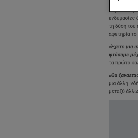
Περισσότεροι
ενδυμασίες ά
τη δύση του 
αφετηρία το 
«Έχετε μια υ
φτάσαμε μέχ
τα πρώτα κα
«Θα ξαναεπι
μια άλλη Ινδ
μεταξύ άλλω