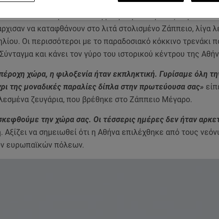
 από 500 καλεσμένοι από τη μακρινή Ινδία με τις παραδοσια
ρχισαν να καταφθάνουν στο λιτά στολισμένο Ζάππειο, λίγα 
ηλίου. Οι περισσότεροι με το παραδοσιακό κόκκινο τρενάκι π
Σύνταγμα και κάνει τον γύρο του ιστορικού κέντρου της Αθήν
πέροχη χώρα, η φιλοξενία ήταν εκπληκτική. Γυρίσαμε όλη τη
ρι της μοναδικές παραλίες δίπλα στην πρωτεύουσα σας»
είπ
λεσμένα ζευγάρια, που βρέθηκε στο Ζάππειο Μέγαρο.
σκεφθούμε την χώρα σας. Οι τέσσερις ημέρες δεν ήταν αρκε
ή. Αξίζει να σημειωθεί ότι η Αθήνα επιλέχθηκε από τους νεό
ν ευρωπαϊκών πόλεων.