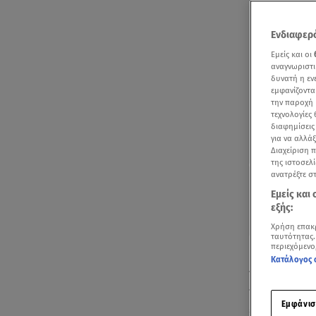
Ενδιαφερό
Εμείς και οι
αναγνωριστι
δυνατή η ε
εμφανίζοντα
την παροχή 
τεχνολογίες
διαφημίσεις
για να αλλά
Διαχείριση 
της ιστοσελί
ανατρέξτε σ
Εμείς και
εξής:
Χρήση επακ
ταυτότητας.
περιεχόμενο
Με μια πρωτ
Κατάλογος 
τετραήμερες
πραγματοποι
Εμφάνισ
έρχεται από 