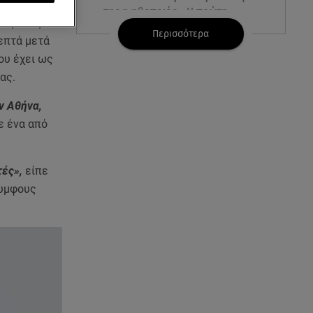
της η ηθοποιός - Η πρώτη
κές τους
φωτογραφία
Περισσότερα
λεπτά μετά
ου έχει ως
08.08.26 , 10:00
Νηστίσιμη συνταγή για να
ας.
φτιάξετε χαλβά με σοκολάτα και
πορτοκάλι
ν Αθήνα,
ε ένα από
08.08.26 , 09:26
Φωτιά Αττικοβοιωτία:
Απελευθερώθηκε ενέργεια ίση
τές»,
είπε
με 6 βόμβες Χιροσίμα
νυμφους
08.08.26 , 09:05
BMW: Οι πωλήσεις και η
συμφωνία με τους
εργαζόμενους
08.08.26 , 09:03