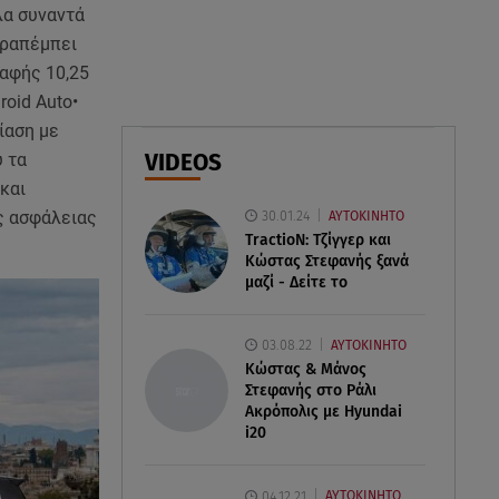
λα συναντά
07.08.26 , 11:17
αραπέμπει
Παρουσιάστρια κοιμήθηκε on
air και έγινε viral- Δείτε το
 αφής 10,25
στιγμιότυπο
roid Auto•
ίαση με
07.08.26 , 11:13
ύ τα
VIDEOS
Stars System: Γιορτάζει 20
 και
χρόνια και γίνεται καθημερινό
ς ασφάλειας
30.01.24
ΑΥΤΟΚΙΝΗΤΟ
στο Star
TractioN: Τζίγγερ και
Κώστας Στεφανής ξανά
μαζί - Δείτε το
03.08.22
ΑΥΤΟΚΙΝΗΤΟ
Κώστας & Μάνος
Στεφανής στο Ράλι
Ακρόπολις με Hyundai
i20
04.12.21
ΑΥΤΟΚΙΝΗΤΟ