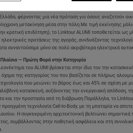
της αστικής μετακίνησης είναι πλέον εδώ. Το Linktour ALUMI
α ηλεκτρικά microcars της ευρωπαϊκής αγοράς, ξεκινά την 
Ελλάδα, φέρνοντας μια νέα πρόταση για όσους αναζητούν οικ
σύγχρονη μετακίνηση μέσα στην πόλη.Με τιμή εκκίνησης μόλι
ην κρατική επιδότηση), το Linktour ALUMI τοποθετείται ως μ
ς ηλεκτρικές προτάσεις της αγοράς, συνδυάζοντας τεχνολογ
ατα συναντούσαμε μόνο σε πολύ ακριβότερα ηλεκτρικά αυτοκ
 Πλαίσιο — Πρώτη Φορά στην Κατηγορία
εονέκτημα του ALUMI βρίσκεται στην ίδια του την κατασκευή
 όχημα της κατηγορίας του που βασίζεται σε πλήρως αλουμι
 τεχνολογία που μειώνει το βάρος έως και 45% σε σχέση με μ
αλύβδινη κατασκευή, αυξάνοντας την ενεργειακή απόδοση, τ
α και την προστασία από τη διάβρωση.Παράλληλα, το Linkto
ν προηγμένη τεχνολογία Cell-to-Body, με τη μπαταρία να αποτ
αισίου. Η συγκεκριμένη αρχιτεκτονική βελτιώνει σημαντικά 
τος, συμβάλλοντας στην παθητική ασφάλεια και στη συνολικ
.