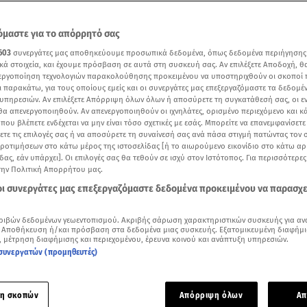
μαστε για το απόρρητό σας
603
συνεργάτες μας αποθηκεύουμε προσωπικά δεδομένα, όπως δεδομένα περιήγησης
κά στοιχεία, και έχουμε πρόσβαση σε αυτά στη συσκευή σας. Αν επιλέξετε Αποδοχή, θ
νεργοποίηση τεχνολογιών παρακολούθησης προκειμένου να υποστηριχθούν οι σκοποί
ι παρακάτω, για τους οποίους εμείς και οι συνεργάτες μας επεξεργαζόμαστε τα δεδομέ
υπηρεσιών. Αν επιλέξετε Απόρριψη όλων όλων ή αποσύρετε τη συγκατάθεσή σας, οι ε
 θα απενεργοποιηθούν. Αν απενεργοποιηθούν οι ιχνηλάτες, ορισμένο περιεχόμενο και κά
 που βλέπετε ενδέχεται να μην είναι τόσο σχετικές με εσάς. Μπορείτε να επανεμφανίσετ
ξετε τις επιλογές σας ή να αποσύρετε τη συναίνεσή σας ανά πάσα στιγμή πατώντας τον
προτιμήσεων στο κάτω μέρος της ιστοσελίδας [ή το αιωρούμενο εικονίδιο στο κάτω α
δας, εάν υπάρχει]. Οι επιλογές σας θα τεθούν σε ισχύ στον Ιστότοπος. Για περισσότερε
ότερα άρθρα μας στην αναζήτηση σας
την Πολιτική Απορρήτου μας.
.gr στις επιλογές σας
 οι συνεργάτες μας επεξεργαζόμαστε δεδομένα προκειμένου να παρασχ
Δείτε περισσότερα άρθρα μας στα αποτελέσματα αναζήτησης
ριβών δεδομένων γεωεντοπισμού. Ακριβής σάρωση χαρακτηριστικών συσκευής για αν
Add star.gr on Google
 Αποθήκευση ή/και πρόσβαση στα δεδομένα μιας συσκευής. Εξατομικευμένη διαφήμι
, μέτρηση διαφήμισης και περιεχομένου, έρευνα κοινού και ανάπτυξη υπηρεσιών.
συνεργατών (προμηθευτές)
ε το άρθρο
3:03
λεπτά
η σκοπών
Απόρριψη όλων
Απ