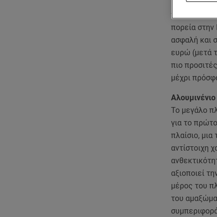
Η νέα εποχή 
πιο προηγμέν
πορεία στην 
ασφαλή και 
ευρώ (μετά τ
πιο προσιτέ
μέχρι πρόσφ
Αλουμινένιο
Το μεγάλο πλ
για το πρώτο
πλαίσιο, μια
αντίστοιχη χ
ανθεκτικότητ
αξιοποιεί τη
μέρος του πλ
του αμαξώμα
συμπεριφορά