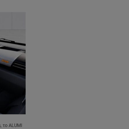
Συνεχίζονται οι αιτήσεις – Ποιοι
κάνουν σήμερα
07.08.26 , 12:07
Marfin: Προθεσμία για να
απολογηθεί πήρε η 46χρονη
07.08.26 , 12:00
4 (πολύ σημαντικά) πράγματα
που αποκαλύπτουν οι διακοπές
για τη σχέση σου
07.08.26 , 11:45
Λένα Σαμαρά: Ράγισαν καρδιές
στο ετήσιο μνημόσυνο
07.08.26 , 11:18
Leapmotor T03: Τώρα με 16.190
ευρώ
α, το ALUMI