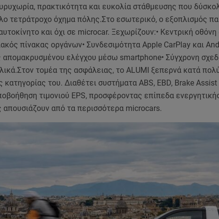
υρυχωρία, πρακτικότητα και ευκολία στάθμευσης που δύσκο
λλο τετράτροχο όχημα πόλης.Στο εσωτερικό, ο εξοπλισμός π
αυτοκίνητο και όχι σε microcar. Ξεχωρίζουν:• Κεντρική οθόνη
ακός πίνακας οργάνων• Συνδεσιμότητα Apple CarPlay και And
 απομακρυσμένου ελέγχου μέσω smartphone• Σύγχρονη σχεδ
λικά.Στον τομέα της ασφάλειας, το ALUMI ξεπερνά κατά πολ
 κατηγορίας του. Διαθέτει συστήματα ABS, EBD, Brake Assist
ποβοήθηση τιμονιού EPS, προσφέροντας επίπεδα ενεργητική
 απουσιάζουν από τα περισσότερα microcars.