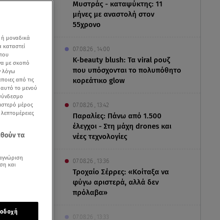
Μυστράς - καταψύκτης: 11
μήνες με αναστολή στον
55χρονο
 ή μοναδικά
α καταστεί
07.08.26 , 14:00
 που
K-beauty blush: Τα viral ρουζ
να με σκοπό
που υπόσχονται το πολυπόθητο
ν λόγω
ποιες από τις
κορεάτικο glow
ε αυτό το μενού
 σύνδεσμο
ριστερό μέρος
07.08.26 , 13:42
ς λεπτομέρειες
Παραλίες: Πάνω από 1.500
έλεγχοι - Στη μάχη drones και
εθούν τα
νέες τεχνολογίες
αγνώριση
07.08.26 , 13:36
ση και
Τροχαίο Σέρρες: «Κοίταξα να
φύγω αριστερά, αλλά δεν
πρόλαβα»
οδοχή
07.08.26 , 13:33