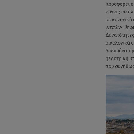
προσφέρει ε
κανείς σε ά
σε κανονικό 
ιντσών• Ψηφι
Δυνατότητες
οικολογικά υ
δεδομένα της
ηλεκτρική υ
που συνήθως