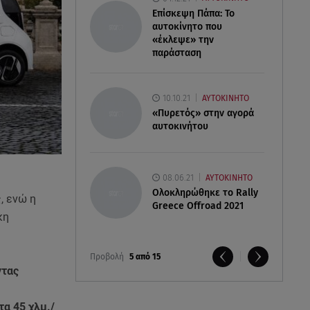
Επίσκεψη Πάπα: Το
αυτοκίνητο που
«έκλεψε» την
παράσταση
10.10.21
ΑΥΤΟΚΙΝΗΤΟ
«Πυρετός» στην αγορά
αυτοκινήτου
08.06.21
ΑΥΤΟΚΙΝΗΤΟ
Ολοκληρώθηκε το Rally
, ενώ η
Greece Offroad 2021
κη
Προβολή
5 από 15
ντας
τα 45 χλμ./