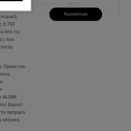
, ένα από τα
Καινούργιου:Πένθος για
εμπορική του
συνεργάτιδά της «Θα μου
Περισσότερα
ονομική,
λείπεις πάντα και για πάντα»
ς 8.700
ία από τις
07.08.26 , 13:16
Γιάννης Στάνκογλου: Δείτε τον
ίες που
έφηβο με μακριά μαλλιά
ίνητα.
07.08.26 , 13:04
Συνελήφθη 31χρονος για τις
. Πρόκειται
δολοφονίες του «Ζαμπόν» και
νένιο
του Σκαφτούρου
ια
ην
07.08.26 , 12:51
ur ALUMI
Μαριαλένα Ρουμελιώτη: Δύο
ελεί δομικό
-υπέροχοι- μήνες τον γιο της
την ακαμψία
ή οδηγική
07.08.26 , 12:35
Τουρισμός για όλους: