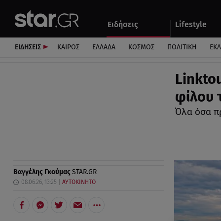
Αθλητικά
Quiz
Ειδήσεις
Lifestyle
Αυτοκίνητο
ΕΙΔΗΣΕΙΣ
ΚΑΙΡΟΣ
ΕΛΛΑΔΑ
ΚΟΣΜΟΣ
ΠΟΛΙΤΙΚΗ
ΕΚ
Linkto
φίλου 
Όλα όσα π
Βαγγέλης Γκούμας
STAR.GR
08.06.26, 13:25
ΑΥΤΟΚΙΝΗΤΟ