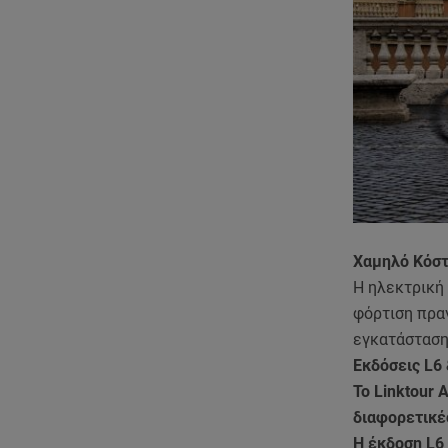
Χαμηλό Κόστ
Η ηλεκτρική 
φόρτιση πραγ
εγκατάστασης
Εκδόσεις L6 
Το Linktour 
διαφορετικέ
Η έκδοση L6 