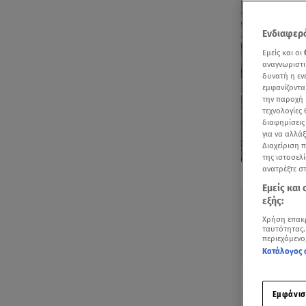
Ενδιαφερό
Εμείς και οι
αναγνωριστι
δυνατή η ε
εμφανίζοντα
την παροχή 
τεχνολογίες
διαφημίσεις
για να αλλά
Διαχείριση 
της ιστοσελί
Δείτε περισσ
ανατρέξτε σ
Πρόσθηκη star
Εμείς και
εξής:
Χρήση επακ
ταυτότητας.
περιεχόμενο
Κατάλογος 
Ακούστ
Εμφάνισ